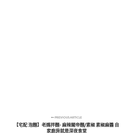
PREVIOUS ARTICLE
【宅配 泡麵】老媽拌麵- 麻辣關帝麵/素椒 素椒麻醬 自
家廚房就是深夜食堂