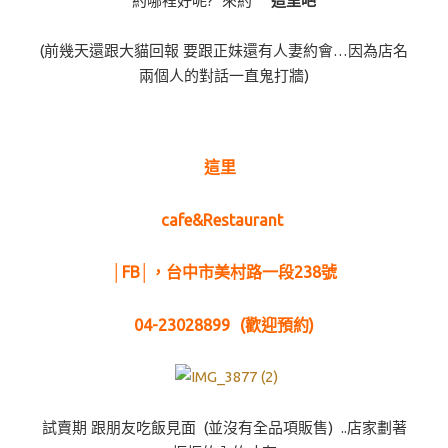
約哪裡好呢? 來約
這里吧
(前幾天還跟大貓回報 要跟正妹還有人妻約會…因為店名
兩個人的對話一直鬼打牆)
這里
cafe&Restaurant
│
FB
│，
台中市美村路一段238號
04-23028899 (歡迎預約)
試賣期 跟朋友吃飯見面 (並沒有全品項販售) ..店家劃著