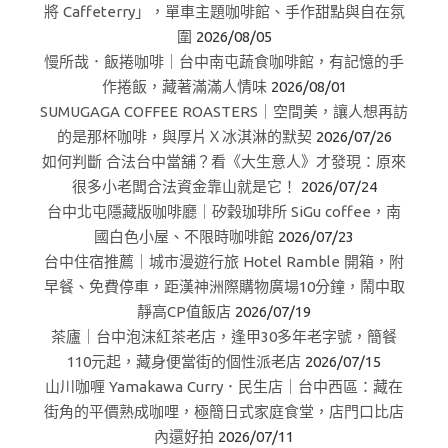
將 Caffeterry」，單車主題咖啡館、手作甜點與自在氛
圍
2026/08/05
慢所哉．飯捲咖啡｜台中南屯蔬食咖啡館，有記憶的手
作捲飯，藏著滿滿人情味
2026/08/01
SUMUGAGA COFFEE ROASTERS｜空間美，讓人想再訪
的是那杯咖啡，與厚片Ｘ冰淇淋的默契
2026/07/26
如何判斷 合法台中當舖？看《大生意人》才發現：原來
很多小老闆合法資金靠山就是它！
2026/07/24
台中北屯隱藏版咖啡廳｜矽穀珈琲所 SiGu coffee，南
國白色小屋、不限時咖啡館
2026/07/23
台中住宿推薦｜城市漫遊行旅 Hotel Ramble 開箱，附
早餐、免費停車，距漢神洲際購物廣場10分鐘，鬧中取
靜高CP值飯店
2026/07/19
茶廬｜台中泡沫紅茶老店，逢甲30多年老字號，簡餐
110元起，藏身便當街的個性派老店
2026/07/15
山川咖喱 Yamakawa Curry．民生店｜台中西區：藏在
街角的平價熟成咖哩，極簡日式家庭食堂，店門口比店
內還好拍
2026/07/11