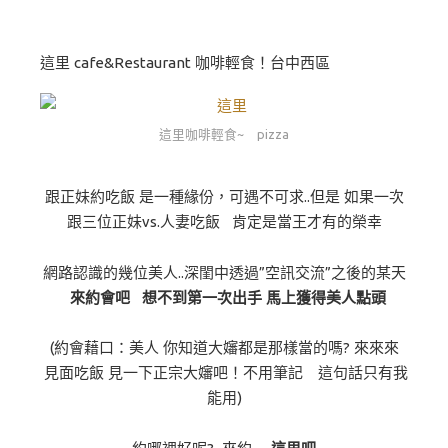
這里 cafe&Restaurant 咖啡輕食！台中西區
這里咖啡輕食~ pizza
跟正妹約吃飯 是一種緣份，可遇不可求..但是 如果一次
跟三位正妹vs.人妻吃飯 肯定是當王才有的榮幸
網路認識的幾位美人..深閨中透過”空訊交流”之後的某天
來約會吧 想不到第一次出手 馬上獲得美人點頭
(約會藉口：美人 你知道大嬸都是那樣當的嗎? 來來來
見面吃飯 見一下正宗大嬸吧！不用筆記 這句話只有我
能用)