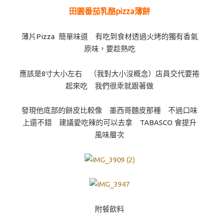
田園番茄乳酪pizza薄餅
薄片Pizza 簡單味道 有吃到食材透過火烤的獨有香氣
原味，要趁熱吃
應該是8寸大小左右 （我對大小沒概念）店員交代要捲
起來吃 我們很乖就跟著做
發現他底部的餅皮比較像 墨西哥麵皮那種 不過口味
上還不錯 建議愛吃辣的可以去拿 TABASCO 會提升
風味層次
附餐飲料