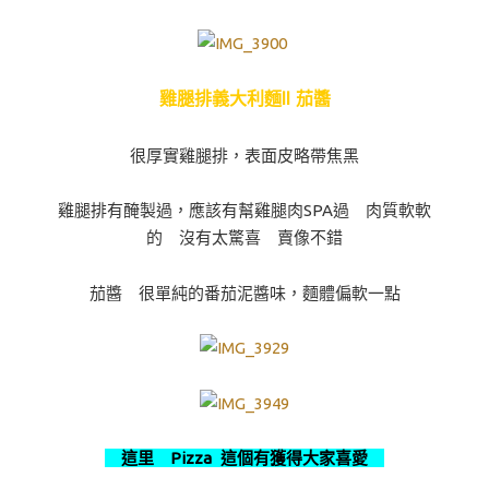
雞腿排義大利麵II 茄醬
很厚實雞腿排，表面皮略帶焦黑
雞腿排有醃製過，應該有幫雞腿肉SPA過 肉質軟軟
的 沒有太驚喜 賣像不錯
茄醬 很單純的番茄泥醬味，麵體偏軟一點
這里 Pizza 這個有獲得大家喜愛