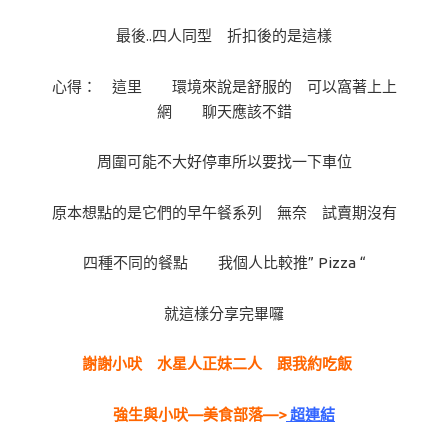
最後..四人同型 折扣後的是這樣
心得： 這里 環境來說是舒服的 可以窩著上上
網 聊天應該不錯
周圍可能不大好停車所以要找一下車位
原本想點的是它們的早午餐系列 無奈 試賣期沒有
四種不同的餐點 我個人比較推” Pizza “
就這樣分享完畢囉
謝謝小吠 水星人正妹二人 跟我約吃飯
強生與小吠—美食部落—>
超連結