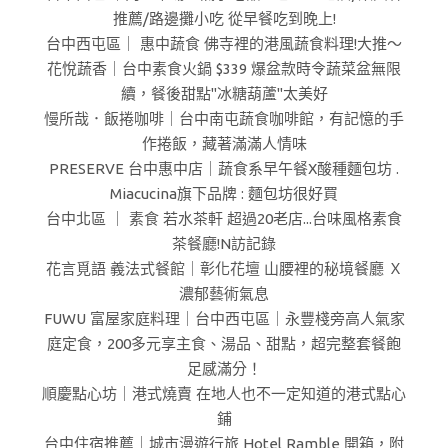
推薦/路邊攤小吃 從早餐吃到晚上!
台中西屯區｜ 惠中蔬食 佛寺裡的港風蔬食料理!大推～
花悅蔬香｜台中素食火鍋 $339 爆盆款時令蔬菜盆無限
續，餐後甜點"冰糖葫蘆"太美好
慢所哉．飯捲咖啡｜台中南屯蔬食咖啡館，有記憶的手
作捲飯，藏著滿滿人情味
PRESERVE 台中惠中店｜蔬食系早午餐X酸種麵包坊 .
Miacucina旗下品牌 : 麵包坊很好買
台中北區 ｜ 素食 若水茶軒 超過20老店...台味風格素食
茶餐廳!N訪記錄
花言覓語 義法式餐館｜彰化花壇 山腰裡的秘境餐廳 Ｘ
濃郁藝術氣息
FUWU 富屋家庭料理｜台中西屯區｜永豐棧旁高人氣家
庭定食，200多元享主食、湯品、甜點，超完整套餐飽
足感滿分！
順慶點心坊｜港式燒賣 在地人也不一定知道的港式點心
鋪
台中住宿推薦｜城市漫遊行旅 Hotel Ramble 開箱，附