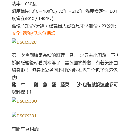
功率: 1050瓦
溫度範圍: 0°C – 100°C / 32°F – 212°F ;溫度穩定性: ±0.1
度當在60°C / 140°F時
循環: 3加侖/分鐘，建議最大容器尺寸: 6加侖 / 23公升;
安全: 過熱/低水位保護
第一次拿到這麼高檔的料理工具..一定要來小開箱一下！
拆開紙箱後就看到本尊了…黑色圓筒外觀 有著美麗曲
線身形！ 包裝上寫著可料理的食材..幾乎全包了你這傢
伙!
豬 牛 雞 魚 蛋 蔬菜 （外包裝就說這些都可
以料理！）
有圖有真相的!