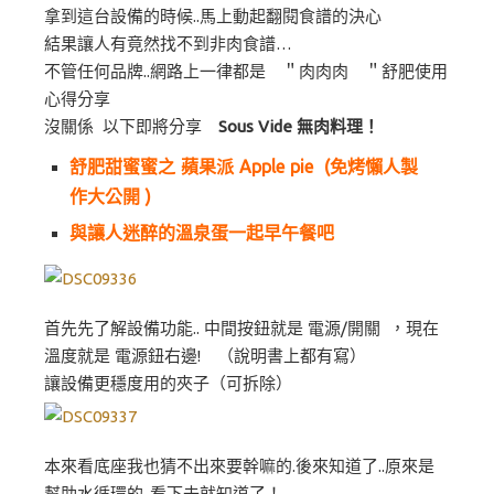
拿到這台設備的時候..馬上動起翻閱食譜的決心
結果讓人有竟然找不到非肉食譜…
不管任何品牌..網路上一律都是 ＂肉肉肉 ＂舒肥使用
心得分享
沒關係 以下即將分享
Sous Vide 無肉料理！
舒肥甜蜜蜜之 蘋果派 Apple pie (免烤懶人製
作大公開 )
與讓人迷醉的溫泉蛋一起早午餐吧
首先先了解設備功能.. 中間按鈕就是 電源/開關 ，現在
溫度就是 電源鈕右邊! （說明書上都有寫）
讓設備更穩度用的夾子（可拆除）
本來看底座我也猜不出來要幹嘛的.後來知道了..原來是
幫助水循環的..看下去就知道了！