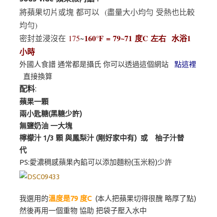
將蘋果切片或塊 都可以 (盡量大小均勻 受熱也比較
均勻)
160°F = 79~71 度C 左右
水浴
1
密封並浸沒在
175
~
小時
外國人食譜 通常都是攝氏 你可以透過這個網站
點這裡
直接換算
配料
:
蘋果一顆
兩小匙糖(黑糖少許)
無鹽奶油 一大塊
檸檬汁 1/3 顆 與鳳梨汁 (剛好家中有) 或 柚子汁替
代
PS:愛濃稠感蘋果內餡可以添加麵粉(玉米粉)少許
我選用的
溫度是79 度C
(本人把蘋果切得很醜 略厚了點)
然後再用一個重物 協助 把袋子壓入水中