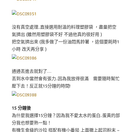
沒有真空處理..直接選用耐溫的料理塑膠袋 ，盡量把空
氣擠出 (雖然用塑膠袋不好 不過他真的很好用 )
把空氣擠出來 (我多做了一份油悶馬鈴薯 ，這個要耗時1
小時 改天再分享 )
通通丟進去就對了…
丟到水中當然會有張力..因為我放得很滿 需要隨時幫忙
壓下去！反正就15分鐘的時間!
15 分鐘後
為什麼我選擇15分鐘？因為我不愛太水的蛋白..蛋黃的部
分我也想要熟一點！
有機生食級的沙拉 搭配有機小番茄 上面撒上起司粉末 ~