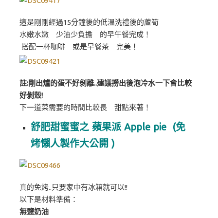
這是剛剛經過15分鐘後的低溫洗禮後的蘆筍
水嫩水嫩 少油少負擔 的早午餐完成！
搭配一杯咖啡 或是早餐茶 完美！
註:剛出爐的蛋不好剝離..建議撈出後泡冷水一下會比較
好剝殼!
下一道菜需要的時間比較長 甜點來著！
舒肥甜蜜蜜之 蘋果派 Apple pie (免
烤懶人製作大公開 )
真的免烤..只要家中有冰箱就可以!!
以下是材料準備：
無鹽奶油