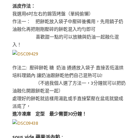
派皮作法：
我選用6吋左右的錫箔烤盤（單純偷懶）
作法一： 把餅乾放入袋子中壓碎後備用，先用鍋子奶
油融化再把剛剛壓碎的餅乾混入均勻即可
喜歡甜一點的可以放糖與奶油一起融化混
入！
作法二: 壓碎餅乾 糖 奶油 通通放入袋子 直接丟低溫烘
培料理鍋內 讓奶油跟餅乾他們自己混熟可以!
（不過我個人選了方法一，3分鐘就可以把奶
油融化開跟餅乾混一起）
處理好的餅乾就這樣用湯匙或手直接緊壓在盆底就變成
派底了，
進冷凍庫 定型 最少需要30分鐘！
sous vide 蘋果派內餡 :