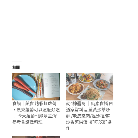
相關
食譜｜蔬食 烤彩虹蘿蔔
就4神醬啊!｜純素食譜 四
，原來蘿蔔可以這麼好吃
道家常料理:薑黃沙茶炒
….今天蘿蔔也能是主角!
麵 /老皮嫩肉/溫沙拉/辣
參考食譜做料理
炒香煎烘蛋 -好吃吃好協
作