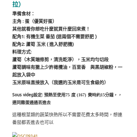
拉）
準備食材：
主角 : 蛋（優質好蛋）
其他就看你想吃什麼就買什麼回來煮！
配角1: 有機生菜 番茄 (這兩個不需要舒肥 )
配角2: 蘆筍 玉米 ( 進入舒肥機)
料理方式:
蘆筍（木質端修剪，清洗乾淨），玉米均勻切段
蘆筍調味有撒上少許橄欖油，百里香 與黑胡椒粉，一
起放入袋中
玉米原味直接放入（我選的玉米是可生食級的）
Sous videg設定: 預熱至使用
度
分鐘，
，
75
(167) 費時約15
連同雞蛋通通丟進去
這種根莖類的蔬菜快熟所以不需要花費太多時間，想連
番茄都丟進去也可以