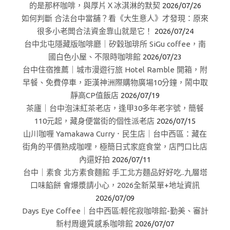
的是那杯咖啡，與厚片Ｘ冰淇淋的默契
2026/07/26
如何判斷 合法台中當舖？看《大生意人》才發現：原來
很多小老闆合法資金靠山就是它！
2026/07/24
台中北屯隱藏版咖啡廳｜矽穀珈琲所 SiGu coffee，南
國白色小屋、不限時咖啡館
2026/07/23
台中住宿推薦｜城市漫遊行旅 Hotel Ramble 開箱，附
早餐、免費停車，距漢神洲際購物廣場10分鐘，鬧中取
靜高CP值飯店
2026/07/19
茶廬｜台中泡沫紅茶老店，逢甲30多年老字號，簡餐
110元起，藏身便當街的個性派老店
2026/07/15
山川咖喱 Yamakawa Curry．民生店｜台中西區：藏在
街角的平價熟成咖哩，極簡日式家庭食堂，店門口比店
內還好拍
2026/07/11
台中｜素食 北方素食麵館 手工北方麵品好好吃..九層塔
口味餡餅 會爆漿請小心，2026全新菜單+地址資訊
2026/07/09
Days Eye Coffee｜台中西區:輕侘寂咖啡館-勤美、審計
新村周邊質感系咖啡館
2026/07/07