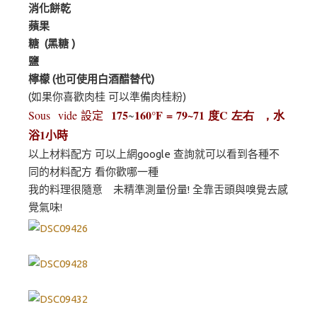
消化餅乾
蘋果
糖 (黑糖 )
鹽
檸檬 (也可使用白酒醋替代)
(如果你喜歡肉桂 可以準備肉桂粉)
175
160°F = 79~71 度C 左右 ，
水
Sous vide 設定
~
浴
1
小時
以上材料配方 可以上網google 查詢就可以看到各種不
同的材料配方 看你歡哪一種
我的料理很隨意 未精準測量份量! 全靠舌頭與嗅覺去感
覺氣味!