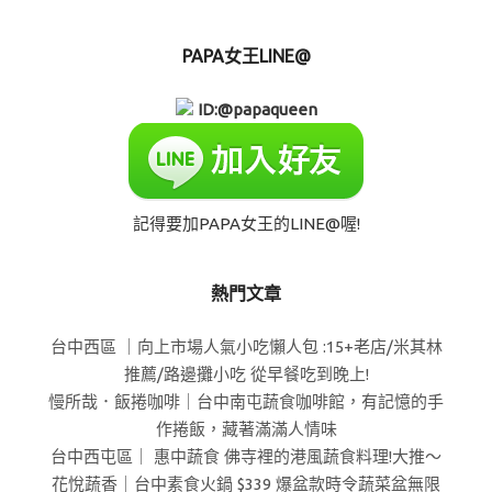
PAPA女王LINE@
ID:@papaqueen
記得要加PAPA女王的LINE@喔!
熱門文章
台中西區 ｜向上市場人氣小吃懶人包 :15+老店/米其林
推薦/路邊攤小吃 從早餐吃到晚上!
慢所哉．飯捲咖啡｜台中南屯蔬食咖啡館，有記憶的手
作捲飯，藏著滿滿人情味
台中西屯區｜ 惠中蔬食 佛寺裡的港風蔬食料理!大推～
花悅蔬香｜台中素食火鍋 $339 爆盆款時令蔬菜盆無限