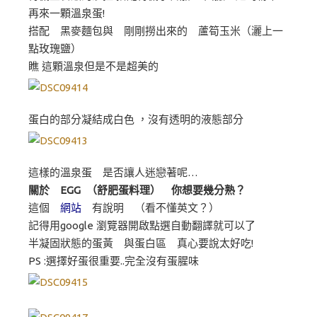
再來一顆溫泉蛋!
搭配 黑麥麵包與 剛剛撈出來的 蘆筍玉米（灑上一
點玫瑰鹽）
瞧 這顆溫泉但是不是超美的
蛋白的部分凝結成白色 ，沒有透明的液態部分
這樣的溫泉蛋 是否讓人迷戀著呢…
關於 EGG （舒肥蛋料理） 你想要幾分熟？
這個
網站
有說明 （看不懂英文？）
記得用google 瀏覽器開啟點選自動翻譯就可以了
半凝固狀態的蛋黃 與蛋白區 真心要說太好吃!
PS :選擇好蛋很重要..完全沒有蛋腥味