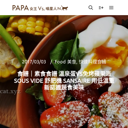
Main m
Search
More info
2017/03/03
Food 美食
,
快速料理食譜
食譜｜素食食譜 溫泉蛋VS免烤蘋果派
SOUS VIDE 舒肥機 SANSAIRE 用低溫重
新認識蔬食美味