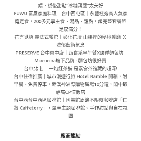
續，餐後甜點"冰糖葫蘆"太美好
FUWU 富屋家庭料理｜台中西屯區｜永豐棧旁高人氣家
庭定食，200多元享主食、湯品、甜點，超完整套餐飽
足感滿分！
花言覓語 義法式餐館｜彰化花壇 山腰裡的秘境餐廳 Ｘ
濃郁藝術氣息
PRESERVE 台中惠中店｜蔬食系早午餐X酸種麵包坊 .
Miacucina旗下品牌 : 麵包坊很好買
台中北屯｜ 一炮紅茶舖 是素食茶館藏的超深!
台中住宿推薦｜城市漫遊行旅 Hotel Ramble 開箱，附
早餐、免費停車，距漢神洲際購物廣場10分鐘，鬧中取
靜高CP值飯店
台中西台中西區咖啡館｜國美館周邊不限時咖啡店「仁
將 Caffeterry」，單車主題咖啡館、手作甜點與自在氛
圍
廠商連結