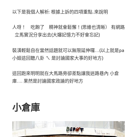
以下是我個人解析: 根據上訴的四項重點..來說明
人呀！ 吃飽了 精神就會鬆懈！(思維也清晰） 有網路
立馬實況分享出去(大嬸記憶力不好會忘記)
裝潢輕鬆自在當然話題就可以無限延伸囉…(以上就是pa
小姐這回聽八卦 ㄟ 是討論國家大事的好地方)
這回跑來明明就在大馬路旁卻差點讓我迷路巷內 小倉
庫…. 果然是討論國家政論的好地方
小倉庫