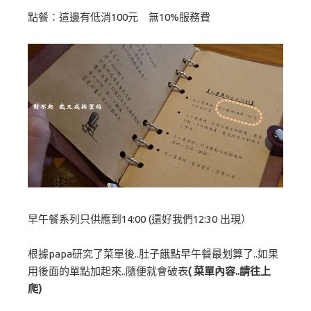
點餐：這邊有低消100元 無10%服務費
早午餐系列只供應到14:00 (還好我們12:30 出現）
根據papa研究了菜單後..肚子餓點早午餐最划算了..如果
用後面的單點加起來..隨便就會破表
( 菜單內容..請往上
爬)