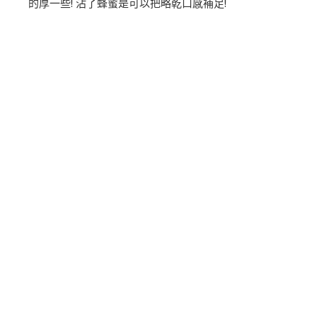
的厚一些! 沾了蜂蜜是可以把略乾口感補足!