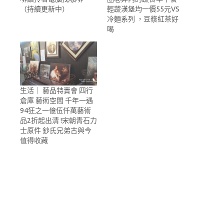
（持續更新中）
輕蔬漢堡均一價55元VS
冷麵系列 ，豆漿紅茶好
喝
生活｜ 藝品特賣會 四行
倉庫 藝術空間 千年一遇
94狂之一億伍仟萬藝術
品2折起出清 !宋朝青石力
士原件 鈔氏兄弟古與今
值得收藏