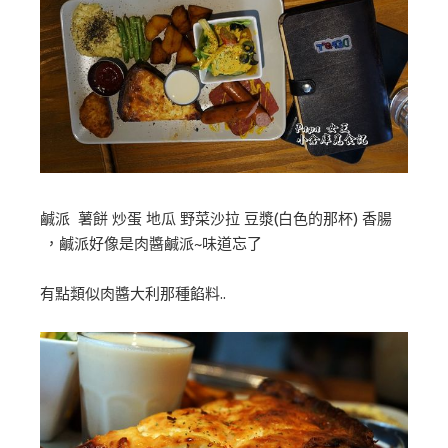
鹹派 薯餅 炒蛋 地瓜 野菜沙拉 豆漿(白色的那杯) 香腸
，鹹派好像是肉醬鹹派~味道忘了
有點類似肉醬大利那種餡料..