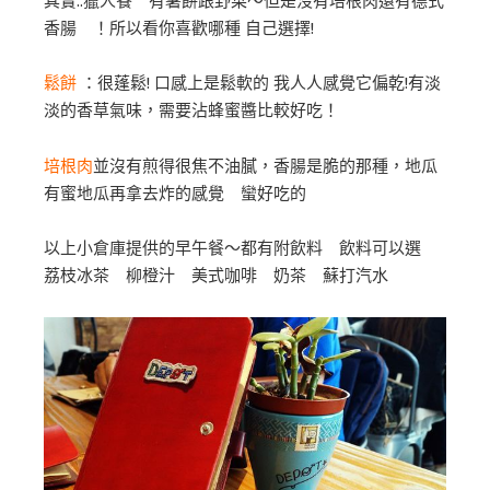
其實..獵人餐 有薯餅跟野菜～但是沒有培根肉還有德式
香腸 ！所以看你喜歡哪種 自己選擇!
鬆餅
：很蓬鬆! 口感上是鬆軟的 我人人感覺它偏乾!有淡
淡的香草氣味，需要沾蜂蜜醬比較好吃！
培根肉
並沒有煎得很焦不油膩，香腸是脆的那種，地瓜
有蜜地瓜再拿去炸的感覺 蠻好吃的
以上小倉庫提供的早午餐～都有附飲料 飲料可以選
荔枝冰茶 柳橙汁 美式咖啡 奶茶 蘇打汽水