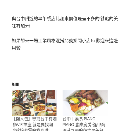
與台中附近的早午餐店比起來價位是差不多的!餐點的美
味有加分!
如果想來一場工業風格混搭北義鄉間小店fu 歡迎來這邊
用餐!
相關
【懶人包】尋找台中有咖
台中｜素食 PIANO
啡WIFI插座 就是要找咖
PIANO 倉庫廚房-逢甲商
啡館拎著電腦找咖啡
圈巷弄內的蔬食早午餐