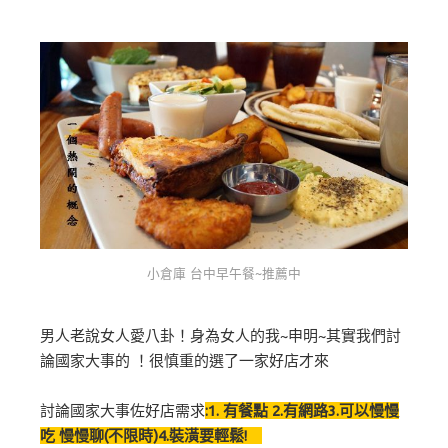
小倉庫 台中早午餐~推薦中
男人老說女人愛八卦！身為女人的我~申明~其實我們討
論國家大事的 ！很慎重的選了一家好店才來
討論國家大事佐好店需求
:1. 有餐點 2.有網路3.可以慢慢
吃 慢慢聊(不限時)4.裝潢要輕鬆!