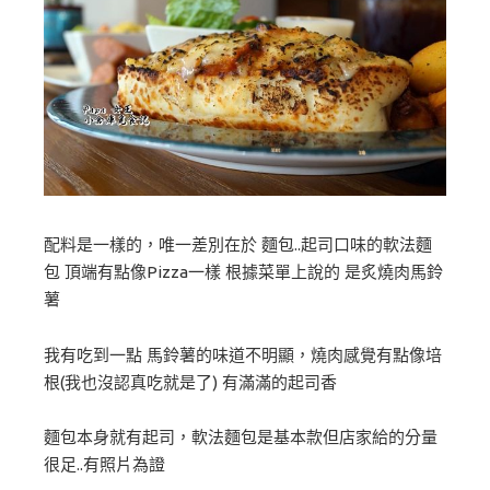
配料是一樣的，唯一差別在於 麵包..起司口味的軟法麵
包 頂端有點像Pizza一樣 根據菜單上說的 是炙燒肉馬鈴
薯
我有吃到一點 馬鈴薯的味道不明顯，燒肉感覺有點像培
根(我也沒認真吃就是了) 有滿滿的起司香
麵包本身就有起司，軟法麵包是基本款但店家給的分量
很足..有照片為證