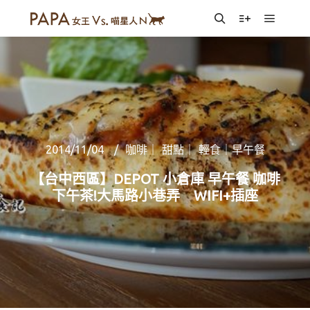
Main m
Search
More info
2014/11/04
咖啡｜ 甜點｜ 輕食｜早午餐
【台中西區】DEPOT 小倉庫 早午餐 咖啡
下午茶!大馬路小巷弄 WIFI+插座