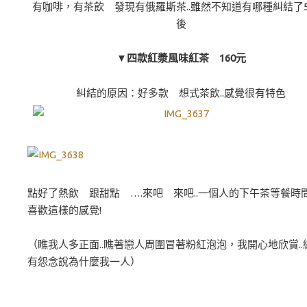
有咖啡，有茶飲 發現有俄羅斯茶..雖然不知道有哪種糾結了
後
▼四款紅漿風味紅茶 160元
糾結的原因：好多款 想式茶飲..感覺很有特色
點好了熱飲 跟甜點 ….來吧 來吧..一個人的下午茶等餐時間!
喜歡這樣的感覺!
（瞧我人多正面..瞧著戀人周圍冒著粉紅泡泡，我開心地欣賞..
有怨念說為什麼我一人）