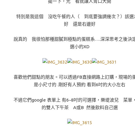
擺一下，光 看就讓人胃口大開
特別是我這個 沒吃午餐的人（ 到底要強調幾次？）該選
好 還是右邊好
說真的 我很怕那種甜膩到極點的蛋糕系….深深思考之後決
選小的XD
喜歡他們甜點的朋友。可以透過FB直接網路上訂購，現場的
是小尺寸的 .剛好有人預約 看到6吋的大小左右
不過它們google 表單上 有6~8吋的可選擇，樂堤波兒 菜單
的雙人下午茶 A或B 然後飲料自己選