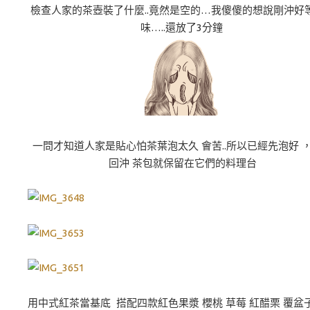
檢查人家的茶壺裝了什麼..竟然是空的…我傻傻的想說剛沖好
味…..還放了3分鐘
一問才知道人家是貼心怕茶葉泡太久 會苦..所以已經先泡好 
回沖 茶包就保留在它們的料理台
用中式紅茶當基底 搭配四款紅色果漿 櫻桃 草莓 紅醋栗 覆盆