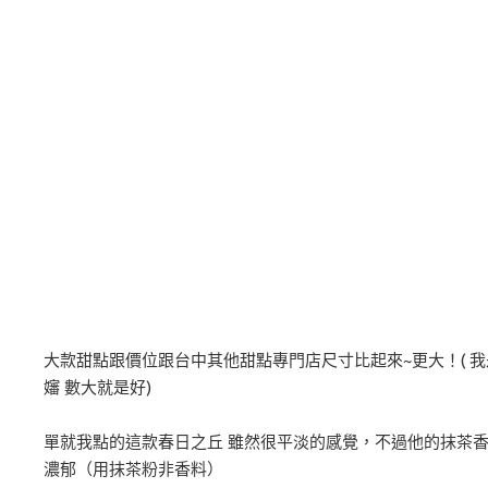
大款甜點跟價位跟台中其他甜點專門店尺寸比起來~更大！( 我
嬸 數大就是好)
單就我點的這款春日之丘 雖然很平淡的感覺，不過他的抹茶
濃郁（用抹茶粉非香料）