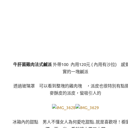
牛肝菌雞肉法式鹹派
外帶100 內用120元 ( 內用有沙拉) 感
實的一塊鹹派
透過玻璃罩 可以看到整塊的雞肉塊 ，派皮也很特別有點
麥酥皮的派皮，蠻吸引人的
冰箱內的甜點 男人不懂女人為何愛吃甜點..就是喜歡呀！櫥