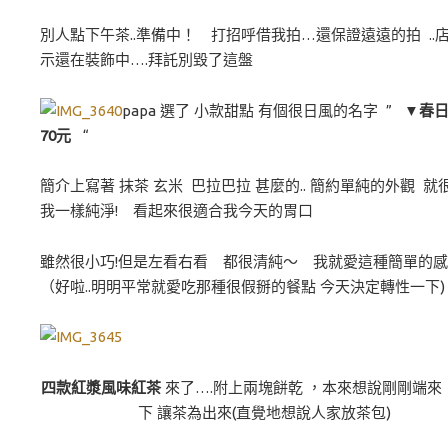
別人點下午茶..準備中！ 打招呼借我拍…還保證遠遠的拍 ..
示還在裝飾中….拜託別毀了這盤
papa 選了 小款甜點 有個很日風的名字 ”
▼春日
70元
“
簡介上寫著 抹茶 玄米 巴拉巴拉 甚麼的.. 簡約單純的外觀 就
我一樣純淨! 看起來很適合我今天的胃口
雖然很小巧!但是左看右看 都很清純～ 我就愛這種簡單的
（好啦..明明平常就愛吃那種很假掰的餐點 今天決定轉性一下)
四款紅漿風味紅茶
來了….附上兩塊餅乾 ，本來想說剛剛端來
下 讓茶為出來(直覺地想說人家放茶包)