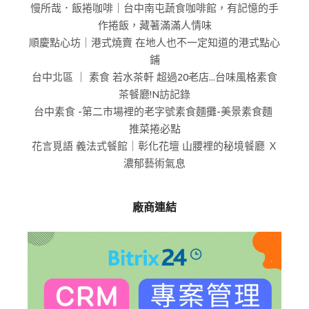
慢所哉．飯捲咖啡｜台中南屯蔬食咖啡館，有記憶的手
作捲飯，藏著滿滿人情味
順慶點心坊｜港式燒賣 在地人也不一定知道的港式點心
鋪
台中北區 ｜ 素食 若水茶軒 超過20老店...台味風格素食
茶餐廳!N訪記錄
台中素食 -第二市場裡的老字號素食麵攤-美景素食麵
推菜捲必點
花言覓語 義法式餐館｜彰化花壇 山腰裡的秘境餐廳 Ｘ
濃郁藝術氣息
廠商連結