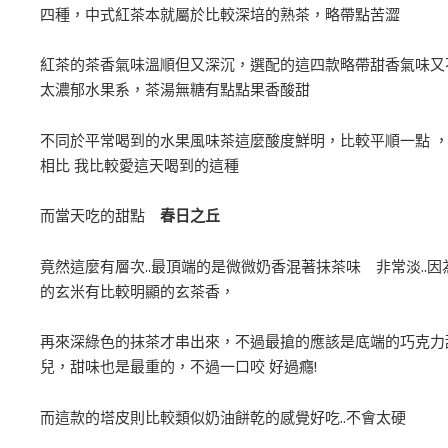
四種，中式紅茶本就屬於比較深培的熟茶，略帶點苦澀
紅茶的茶香氣味溫順但又深沉，選配的這四款略帶甜香氣味又
太濃郁水果系，茶湯無糖有點點果香酸甜
不同於平常喝到的水果風味茶這麼酸度鮮明，比較平順一點 
相比 我比較愛這天喝到的這種
而當天吃的甜點
春日之丘
竟然這麼有層次..最頂端的是微微奶香混著抹茶味 非常淡..因
的玄米有比較明顯的玄茶香，
再來深綠色的抹茶才串出來，不過最搶的應該是底端的巧克力
兒，甜味也是最重的，不過一口咬 好過癮!
而這款的塔皮則比較類似奶油餅乾的感覺好吃..不會太硬