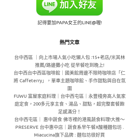
記得要加PAPA女王的LINE@喔!
熱門文章
台中西區 ｜向上市場人氣小吃懶人包 :15+老店/米其林
推薦/路邊攤小吃 從早餐吃到晚上!
台中西台中西區咖啡館｜國美館周邊不限時咖啡店「仁
將 Caffeterry」，單車主題咖啡館、手作甜點與自在氛
圍
FUWU 富屋家庭料理｜台中西屯區｜永豐棧旁高人氣家
庭定食，200多元享主食、湯品、甜點，超完整套餐飽
足感滿分！
台中西屯區｜ 惠中蔬食 佛寺裡的港風蔬食料理!大推～
PRESERVE 台中惠中店｜蔬食系早午餐X酸種麵包坊 .
Miacucina旗下品牌 : 麵包坊很好買