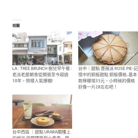
相關
LA : TREE BRUNCH 樹兒早午餐 :
台中｜甜點 薔薇派 ROSE PIE-記
老派老屋朝食從開張至今超過
憶中的銅板甜點 銅板價格..基本
10年，照樣人氣爆棚!
款檸檬塔35元，小時候的價格
好像一片28左右吧！
台中西區 ｜甜點 URARA閣樓上