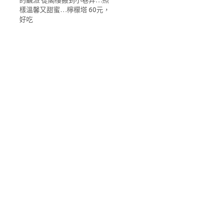
的鹹派 從閣樓搬到小巷弄…照
樣溫馨又甜蜜…檸檬塔 60元，
好吃