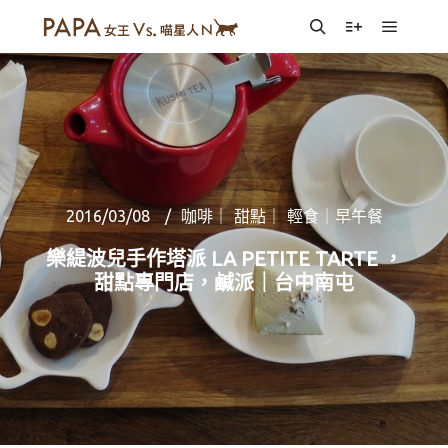
Main m
Search
More info
2016/03/08
咖啡｜ 甜點｜ 輕食｜早午餐
樂緹波兒手作塔派 LA PETITE TARTE ，
甜點專門店，鹹派｜台中南屯