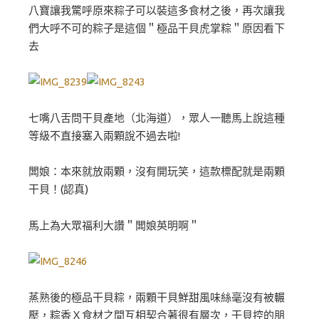
八寶讓我驚呼原來粽子可以裝這多食材之後，再次讓我
們大呼不可的粽子是這個＂極品干貝虎掌粽＂原因看下
去
七嘴八舌問干貝產地（北海道），眾人一聽馬上說這種
等級不直接塞入兩顆說不過去啦!
闆娘：本來就放兩顆，沒有開玩笑，這款標配就是兩顆
干貝！(認真)
馬上為大眾福利大讚＂闆娘英明啊＂
蒸熟後的極品干貝粽，兩顆干貝鮮甜風味絲毫沒有被輾
壓，粽香Ｘ食材之間互相契合著很有層次，干貝控的朋