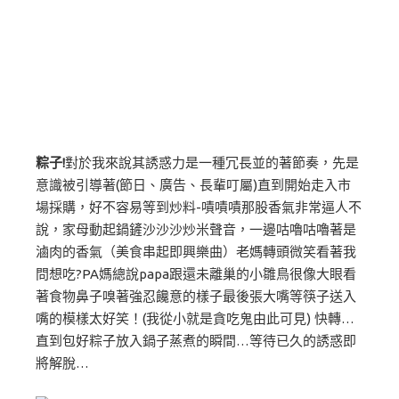
粽子!
對於我來說其誘惑力是一種冗長並的著節奏，先是
意識被引導著(節日、廣告、長輩叮屬)直到開始走入市
場採購，好不容易等到炒料-嘖嘖嘖那股香氣非常逼人不
說，家母動起鍋鏟沙沙沙炒米聲音，一邊咕嚕咕嚕著是
滷肉的香氣（美食串起即興樂曲）老媽轉頭微笑看著我
問想吃?PA媽總說papa跟還未離巢的小雛鳥很像大眼看
著食物鼻子嗅著強忍饞意的樣子最後張大嘴等筷子送入
嘴的模樣太好笑！(我從小就是貪吃鬼由此可見) 快轉…
直到包好粽子放入鍋子蒸煮的瞬間…等待已久的誘惑即
將解脫…