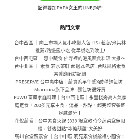
記得要加PAPA女王的LINE@喔!
熱門文章
台中西區 ｜向上市場人氣小吃懶人包 :15+老店/米其林
推薦/路邊攤小吃 從早餐吃到晚上!
台中西屯區｜ 惠中蔬食 佛寺裡的港風蔬食料理!大推～
台中北區 ｜ 素食 若水茶軒 超過20老店...台味風格素食
茶餐廳!N訪記錄
PRESERVE 台中惠中店｜蔬食系早午餐X酸種麵包坊 .
Miacucina旗下品牌 : 麵包坊很好買
FUWU 富屋家庭料理｜台中西屯區｜永豐棧旁高人氣家
庭定食，200多元享主食、湯品、甜點，超完整套餐飽
足感滿分！
花悅蔬香｜台中素食火鍋 $339 爆盆款時令蔬菜盆無限
續，餐後甜點"冰糖葫蘆"太美好
鴨川食堂蔬素食 ｜台中中區 明亮素食餐館裡小麵食：