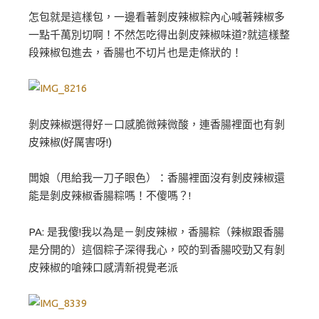
怎包就是這樣包，一邊看著剝皮辣椒粽內心喊著辣椒多
一點千萬別切啊！不然怎吃得出剝皮辣椒味道?就這樣整
段辣椒包進去，香腸也不切片也是走條狀的！
剝皮辣椒選得好－口感脆微辣微酸，連香腸裡面也有剝
皮辣椒(好厲害呀!)
闆娘（甩給我一刀子眼色）：香腸裡面沒有剝皮辣椒還
能是剝皮辣椒香腸粽嗎！不傻嗎？!
PA: 是我傻!我以為是－剝皮辣椒，香腸粽（辣椒跟香腸
是分開的）這個粽子深得我心，咬的到香腸咬勁又有剝
皮辣椒的嗆辣口感清新視覺老派