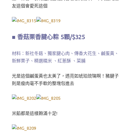
友這個會愛死這個
■ 香菇栗香腱心粽 5顆/$325
材料：新社冬菇、獨家腱心肉、傳香大花生、鹹蛋黃、
新鮮栗子、精選糯米 、紅蔥酥 、菜脯
光是這個鹹蛋黃也太美了，透亮如琥珀琉璃啊！豬腱子
則是瘦肉毫不手軟的整塊包進去
米餡都是這樣飽滿十足!