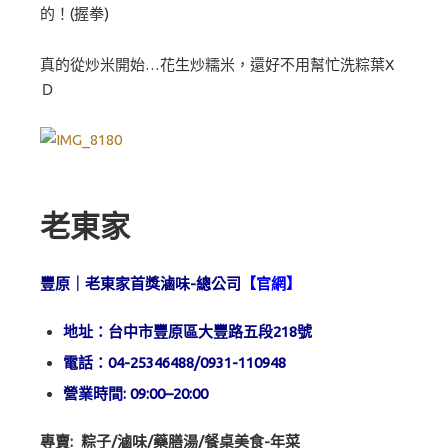
的！(握拳)
真的從炒米開始…花生炒糯米，還好不用幫忙洗粽葉X
Ｄ
老東家
豐原｜老東家首獎滷味-總公司
【
官網
】
地址：台中市豐原區大豐路五段218號
電話：04-25346488/0931-110948
營業時間: 09:00–20:00
專賣: 粽子/滷味/藥膳湯/餐桌美食-年菜