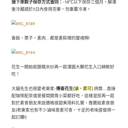
接下來粽子保存方式皆同：
-18℃以下保存三個月，解凍
後冷藏請於3日內食用完畢，勿重覆冷凍。
香菇，栗子，素肉…都是素粽裡的靈魂啊!
花生一開始就跟糯米炒再一起渾圓大顆花生入口綿軟好
吃！
大貓先生也很愛老東家-
傳香花生
(滷，素可)
誇獎…直接
配咖啡配茶或是餐間開胃小菜都好吃，這樣混搭再一起
對於素食朋友來說價格很甜美用料扎實，推薦給素食朋
友(老東家也有不少滷味是素可食，十足的老味道值得一
起訂購!)