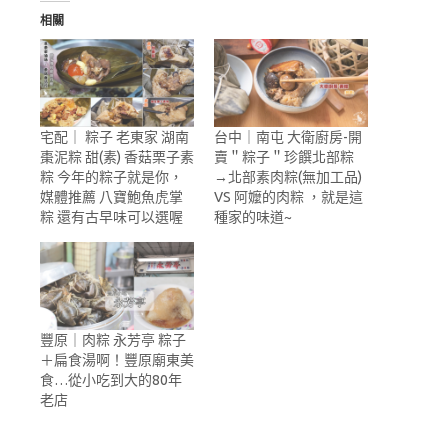
相關
宅配｜ 粽子 老東家 湖南
台中｜南屯 大衛廚房-開
棗泥粽 甜(素) 香菇栗子素
賣＂粽子＂珍饌北部粽
粽 今年的粽子就是你，
→北部素肉粽(無加工品)
媒體推薦 八寶鮑魚虎掌
VS 阿嬤的肉粽 ，就是這
粽 還有古早味可以選喔
種家的味道~
豐原｜肉粽 永芳亭 粽子
＋扁食湯啊！豐原廟東美
食…從小吃到大的80年
老店