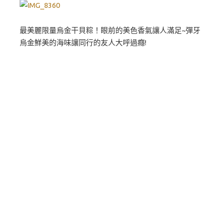
最美麗限量烏金干貝粽！眼前的美色香氣讓人滿足~彈牙
烏金鮮美的海味讓同行的友人大呼過癮!