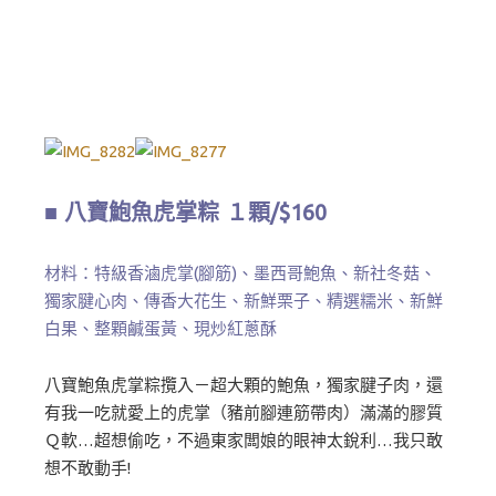
■ 八寶鮑魚虎掌粽 １顆/$160
材料：特級香滷虎掌(腳筋)、墨西哥鮑魚、新社冬菇、
獨家腱心肉、傳香大花生、新鮮栗子、精選糯米、新鮮
白果、整顆鹹蛋黃、現炒紅蔥酥
八寶鮑魚虎掌粽攬入－超大顆的鮑魚，獨家腱子肉，還
有我一吃就愛上的虎掌（豬前腳連筋帶肉）滿滿的膠質
Ｑ軟…超想偷吃，不過東家闆娘的眼神太銳利…我只敢
想不敢動手!