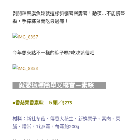
剝開粽葉旗魚鬆就這樣斜躺著嶄露著！動筷…不能慢整
顆，手捧粽葉開吃最過癮！
今年想來點不一樣的粽子嗎?吃吃這個吧
就愛這種簡單又樸實－素粽
■香菇栗香素粽 ５顆／$275
材料：
新社冬菇、傳香大花生、新鮮栗子、素肉、菜
脯、糯米，1包5顆，每顆約200g