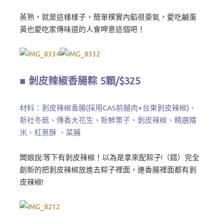
蒸熟，就是這樣樣子，簡單樸實內餡很豪氣，愛吃鹹蛋
黃也愛吃家傳味道的人會呷意這個吧！
■ 剝皮辣椒香腸粽 5顆/$325
材料：剝皮辣椒香腸(採用CAS前腿肉+台東剝皮辣椒)、
新社冬菇、傳香大花生、新鮮栗子、剝皮辣椒、精選糯
米、紅蔥酥 、菜脯
闆娘說:等下有剝皮辣椒！以為是拿來配粽子!（錯）完全
創新的把剝皮辣椒放進去粽子裡面，連香腸裡面都有剝
皮辣椒!