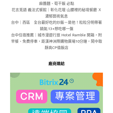
麻醬麵、筍干飯 必點
花言覓語 義法式餐館｜彰化花壇 山腰裡的秘境餐廳 Ｘ
濃郁藝術氣息
台中｜西區 全台最好吃的炒飯－是他！粒粒分明帶著
鍋氣:13+想吃哪一盤
台中住宿推薦｜城市漫遊行旅 Hotel Ramble 開箱，附
早餐、免費停車，距漢神洲際購物廣場10分鐘，鬧中取
靜高CP值飯店
廠商連結