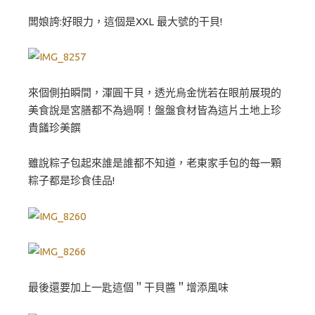
闆娘誇:好眼力，這個是XXL 最大號的干貝!
來個側拍瞬間，渾圓干貝，透光烏金恍若在眼前展現的
美食說是宮膳都不為過啊！盤盤食材皆為這片土地上珍
貴饈珍美饌
雖說粽子包起來誰是誰都不知道，老東家手包的每一顆
粽子都是珍食佳品!
最後還要加上一匙這個＂干貝醬＂增添風味