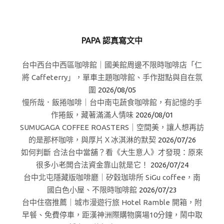
PAPA 認真寫文中
台中西台中西區咖啡館｜國美館周邊不限時咖啡店「仁
將 Caffeterry」，單車主題咖啡館、手作甜點與自在氛
圍
2026/08/05
慢所哉．飯捲咖啡｜台中南屯蔬食咖啡館，有記憶的手
作捲飯，藏著滿滿人情味
2026/08/01
SUMUGAGA COFFEE ROASTERS｜空間美，讓人想再訪
的是那杯咖啡，與厚片Ｘ冰淇淋的默契
2026/07/26
如何判斷 合法台中當舖？看《大生意人》才發現：原來
很多小老闆合法資金靠山就是它！
2026/07/24
台中北屯隱藏版咖啡廳｜矽穀珈琲所 SiGu coffee，南
國白色小屋、不限時咖啡館
2026/07/23
台中住宿推薦｜城市漫遊行旅 Hotel Ramble 開箱，附
早餐、免費停車，距漢神洲際購物廣場10分鐘，鬧中取