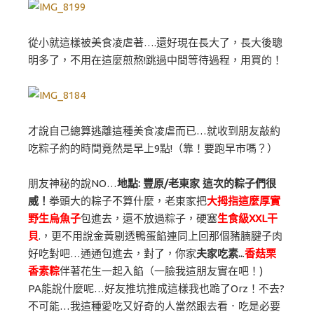
從小就這樣被美食凌虐著….還好現在長大了，長大後聰
明多了，不用在這麼煎熬!跳過中間等待過程，用買的！
才說自己總算逃離這種美食凌虐而已…就收到朋友敲約
吃粽子約的時間竟然是早上9點!（靠！要跑早市嗎？）
朋友神秘的說NO…
地點: 豐原/老東家 這次的粽子們很
威！
拳頭大的粽子不算什麼，老東家把
大拇指這麼厚實
野生烏魚子
包進去，還不放過粽子，硬塞
生食級XXL干
貝
.，更不用說金黃剔透鴨蛋餡連同上回那個豬腩腱子肉
好吃對吧…通通包進去，對了，你家
夫家吃素..
.
香菇栗
香素粽
伴著花生一起入餡（一臉我這朋友實在吧！)
PA能說什麼呢…好友推坑推成這樣我也跪了Orz！不去?
不可能…我這種愛吃又好奇的人當然跟去看．吃是必要