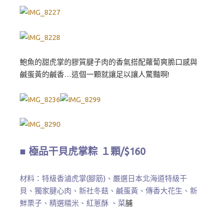
鮑魚的甜虎掌的膠質腱子肉的香氣搭配蘿蔔爽脆口感與
鹹蛋黃的鹹香…這個一顆就讓足以讓人驚豔啊!
■ 極品干貝虎掌粽 １顆/$160
材料：特級香滷虎掌(腳筋)、嚴選日本北海道特級干
貝、獨家腱心肉、新社冬菇、鹹蛋黃、傳香大花生、新
鮮栗子、精選糯米、紅蔥酥 、菜
脯