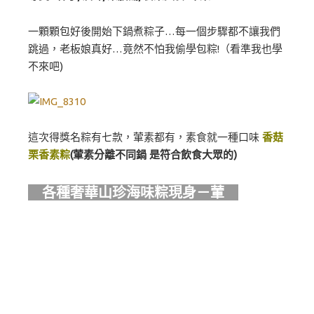
一顆顆包好後開始下鍋煮粽子…每一個步驟都不讓我們
跳過，老板娘真好…竟然不怕我偷學包粽!（看準我也學
不來吧)
這次得獎名粽有七款，葷素都有，素食就一種口味
香菇
栗香素粽
(葷素分離不同鍋 是符合飲食大眾的)
各種奢華山珍海味粽現身－葷