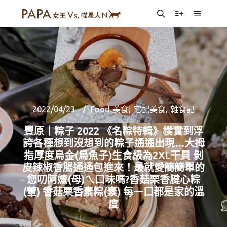
Main m
Search
More info
2022/04/23
Food 美食
,
宅配美食
,
雜食記
豐原｜粽子 2022 《名粽特輯》樸實到浮
誇各種想到沒想到的粽子通通出現…大拇
指厚度烏金(烏魚子)生食級為2XL干貝 剝
皮辣椒香腸通通包進來！最就愛簡簡單的
您叨阿嬤(母)ㄟ口味嗎?香菇栗香腱心粽
(葷) 香菇栗香素粽(素) 每一口都是家的溫
度