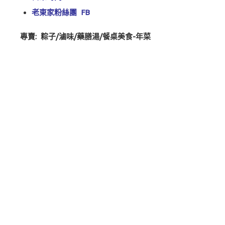
老東家粉絲團
FB
專賣: 粽子/滷味/藥膳湯/餐桌美食-年菜