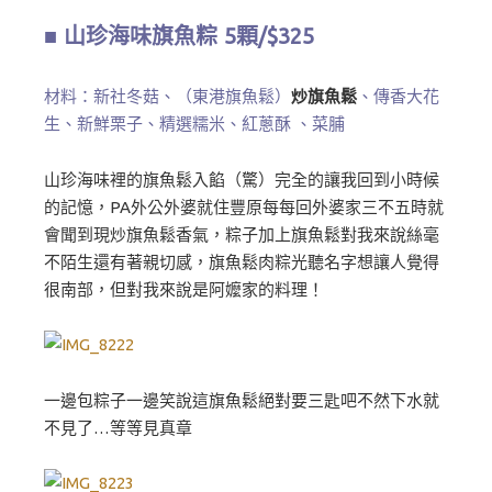
■ 山珍海味旗魚粽 5顆/$325
材料：新社冬菇、（東港旗魚鬆）
炒旗魚鬆
、傳香大花
生、新鮮栗子、精選糯米、紅蔥酥 、菜脯
山珍海味裡的旗魚鬆入餡（驚）完全的讓我回到小時候
的記憶，PA外公外婆就住豐原每每回外婆家三不五時就
會聞到現炒旗魚鬆香氣，粽子加上旗魚鬆對我來說絲毫
不陌生還有著親切感，旗魚鬆肉粽光聽名字想讓人覺得
很南部，但對我來說是阿嬤家的料理！
一邊包粽子一邊笑說這旗魚鬆絕對要三匙吧不然下水就
不見了…等等見真章