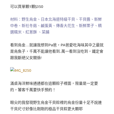
可以買單顆1顆$350
材料：野生烏金、日本北海道特級干貝、干貝醬、新鮮
中卷、新社冬菇、鹹蛋黃、傳香大花生、新鮮栗子、精
選糯米、紅蔥酥 、菜脯
看到烏金…就讓我想到Pa爸，PA爸愛吃海味其中之最就
是烏魚子，千萬不能讓他看到..萬一看到沒吃到，鐵定會
跟我斷絕父女關係!
滿桌海洋鮮味通通都在這顆粽子裡面，限量是一定要
的，饕客千萬要快手預約！
眼尖的我發現野生烏金干貝粽裡的烏金份量十足不說連
干貝尺寸好像比剛剛的極品干貝粽更大顆耶