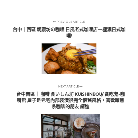
PREVIOUS ARTICLE
台中｜西區 朝寢坊の咖哩 日風老式咖哩店－極濃日式咖
哩!
NEXT ARTICLE
台中南區｜ 咖啡 食いしん坊 KUISHINBOU/ 貪吃鬼-咖
啡館 屋子是老宅內部裝潢很完全懷舊風格，喜歡暗黑
系咖啡的朋友 請進