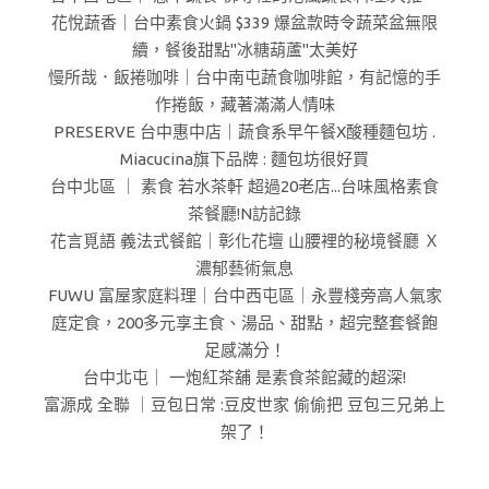
花悅蔬香｜台中素食火鍋 $339 爆盆款時令蔬菜盆無限
續，餐後甜點"冰糖葫蘆"太美好
慢所哉．飯捲咖啡｜台中南屯蔬食咖啡館，有記憶的手
作捲飯，藏著滿滿人情味
PRESERVE 台中惠中店｜蔬食系早午餐X酸種麵包坊 .
Miacucina旗下品牌 : 麵包坊很好買
台中北區 ｜ 素食 若水茶軒 超過20老店...台味風格素食
茶餐廳!N訪記錄
花言覓語 義法式餐館｜彰化花壇 山腰裡的秘境餐廳 Ｘ
濃郁藝術氣息
FUWU 富屋家庭料理｜台中西屯區｜永豐棧旁高人氣家
庭定食，200多元享主食、湯品、甜點，超完整套餐飽
足感滿分！
台中北屯｜ 一炮紅茶舖 是素食茶館藏的超深!
富源成 全聯 ｜豆包日常 :豆皮世家 偷偷把 豆包三兄弟上
架了！