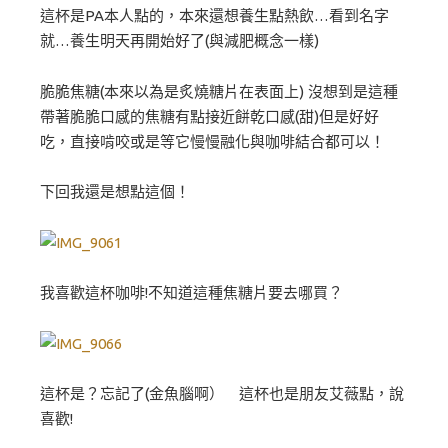
這杯是PA本人點的，本來還想養生點熱飲…看到名字
就…養生明天再開始好了(與減肥概念一樣)
脆脆焦糖(本來以為是炙燒糖片在表面上) 沒想到是這種
帶著脆脆口感的焦糖有點接近餅乾口感(甜)但是好好
吃，直接啃咬或是等它慢慢融化與咖啡結合都可以！
下回我還是想點這個！
我喜歡這杯咖啡!不知道這種焦糖片要去哪買？
這杯是？忘記了(金魚腦啊） 這杯也是朋友艾薇點，說
喜歡!