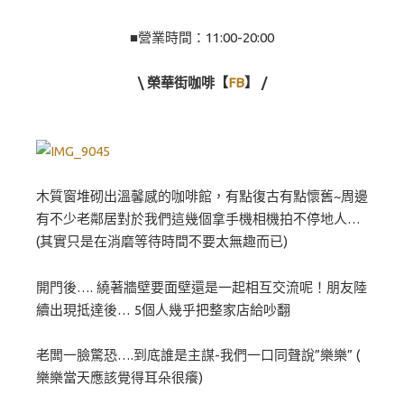
■營業時間：11:00-20:00
\ 榮華街咖啡【
FB
】 /
木質窗堆砌出溫馨感的咖啡館，有點復古有點懷舊~周邊
有不少老鄰居對於我們這幾個拿手機相機拍不停地人…
(其實只是在消磨等待時間不要太無趣而已)
開門後…. 繞著牆壁要面壁還是一起相互交流呢！朋友陸
續出現抵達後… 5個人幾乎把整家店給吵翻
老闆一臉驚恐….到底誰是主謀-我們一口同聲說”樂樂” (
樂樂當天應該覺得耳朵很癢)