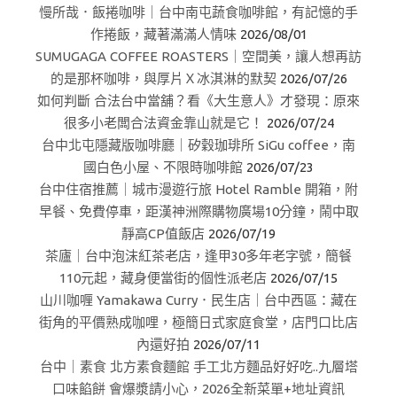
慢所哉．飯捲咖啡｜台中南屯蔬食咖啡館，有記憶的手
作捲飯，藏著滿滿人情味
2026/08/01
SUMUGAGA COFFEE ROASTERS｜空間美，讓人想再訪
的是那杯咖啡，與厚片Ｘ冰淇淋的默契
2026/07/26
如何判斷 合法台中當舖？看《大生意人》才發現：原來
很多小老闆合法資金靠山就是它！
2026/07/24
台中北屯隱藏版咖啡廳｜矽穀珈琲所 SiGu coffee，南
國白色小屋、不限時咖啡館
2026/07/23
台中住宿推薦｜城市漫遊行旅 Hotel Ramble 開箱，附
早餐、免費停車，距漢神洲際購物廣場10分鐘，鬧中取
靜高CP值飯店
2026/07/19
茶廬｜台中泡沫紅茶老店，逢甲30多年老字號，簡餐
110元起，藏身便當街的個性派老店
2026/07/15
山川咖喱 Yamakawa Curry．民生店｜台中西區：藏在
街角的平價熟成咖哩，極簡日式家庭食堂，店門口比店
內還好拍
2026/07/11
台中｜素食 北方素食麵館 手工北方麵品好好吃..九層塔
口味餡餅 會爆漿請小心，2026全新菜單+地址資訊