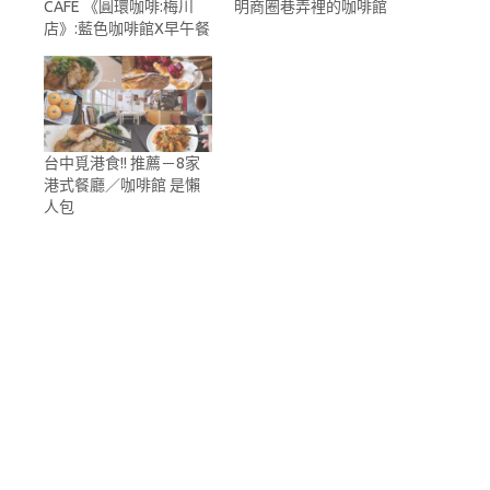
CAFE 《圓環咖啡:梅川
明商圈巷弄裡的咖啡館
店》:藍色咖啡館X早午餐
台中覓港食!! 推薦－8家
港式餐廳／咖啡館 是懶
人包