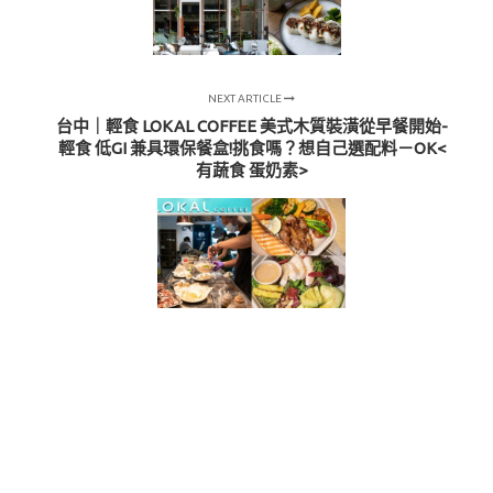
NEXT ARTICLE
台中｜輕食 LOKAL COFFEE 美式木質裝潢從早餐開始-
輕食 低GI 兼具環保餐盒!挑食嗎？想自己選配料－OK<
有蔬食 蛋奶素>