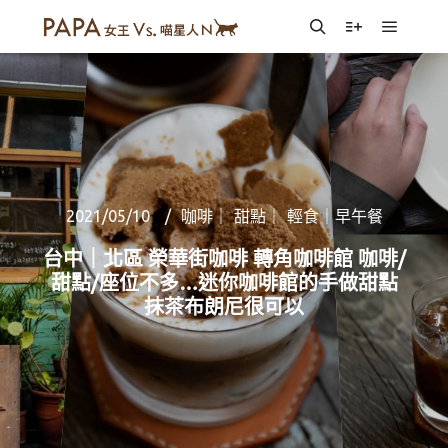
Main m
Search
More info
2021/05/10
咖啡｜ 甜點｜ 輕食｜早午餐
台中｜北區 榮華街咖啡 轉角咖啡館 咖啡/
甜點/座位不多…迷你咖啡館的手做甜點
抹茶布朗尼很可以