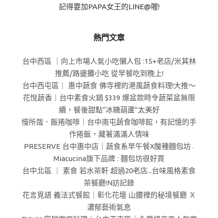
記得要加PAPA女王的LINE@喔!
熱門文章
台中西區 ｜向上市場人氣小吃懶人包 :15+老店/米其林
推薦/路邊攤小吃 從早餐吃到晚上!
台中西屯區｜ 惠中蔬食 佛寺裡的港風蔬食料理!大推～
花悅蔬香｜台中素食火鍋 $339 爆盆款時令蔬菜盆無限
續，餐後甜點"冰糖葫蘆"太美好
慢所哉．飯捲咖啡｜台中南屯蔬食咖啡館，有記憶的手
作捲飯，藏著滿滿人情味
PRESERVE 台中惠中店｜蔬食系早午餐X酸種麵包坊 .
Miacucina旗下品牌 : 麵包坊很好買
台中北區 ｜ 素食 若水茶軒 超過20老店...台味風格素食
茶餐廳!N訪記錄
花言覓語 義法式餐館｜彰化花壇 山腰裡的秘境餐廳 Ｘ
濃郁藝術氣息