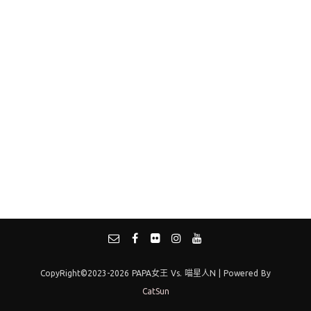
CopyRight©2023-2026 PAPA女王 Vs. 喵星人N | Powered By
CatSun