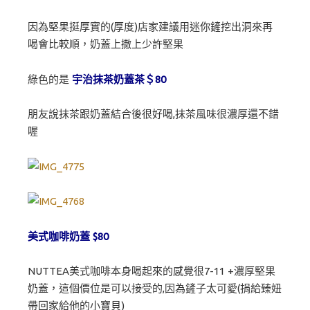
因為堅果挺厚實的(厚度)店家建議用迷你鏟挖出洞來再
喝會比較順，奶蓋上撒上少許堅果
綠色的是
宇治抹茶奶蓋茶＄80
朋友說抹茶跟奶蓋結合後很好喝,抹茶風味很濃厚還不錯
喔
美式咖啡奶蓋 $80
NUTTEA美式咖啡本身喝起來的感覺很7-11 +濃厚堅果
奶蓋，這個價位是可以接受的,因為鏟子太可愛(捐給臻妞
帶回家給他的小寶貝)