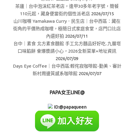
茶廬｜台中泡沫紅茶老店，逢甲30多年老字號，簡餐
110元起，藏身便當街的個性派老店
2026/07/15
山川咖喱 Yamakawa Curry．民生店｜台中西區：藏在
街角的平價熟成咖哩，極簡日式家庭食堂，店門口比店
內還好拍
2026/07/11
台中｜素食 北方素食麵館 手工北方麵品好好吃..九層塔
口味餡餅 會爆漿請小心，2026全新菜單+地址資訊
2026/07/09
Days Eye Coffee｜台中西區:輕侘寂咖啡館-勤美、審計
新村周邊質感系咖啡館
2026/07/07
PAPA女王LINE@
ID:@papaqueen