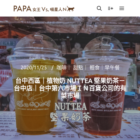
Main m
Search
More info
2020/11/25
咖啡｜ 甜點｜ 輕食｜早午餐
台中西區｜植物奶 NUTTEA 堅果奶茶－
台中店｜台中第六市場ＩＮ百貨公司的有
菜市場