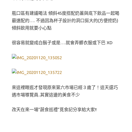
瓶口區有建議喝法 傾斜45度搭配奶蓋與底下飲品一起喝
最速配的…. 不過因為杯子設計的洞口挺大的(方便挖奶)
傾斜飲用就要小心點
很容易就變成白鬍子或是….就會弄髒衣服或下巴 XD
來這裡瞎逛才發現原來第六市場已經３歲了！這天還巧
遇市場導覽員..其實這邊的美食不少
改天在來一場”蔬食巡禮”覓食記分享給大家!!