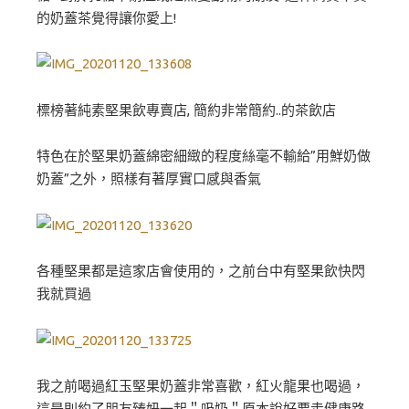
的奶蓋茶覺得讓你愛上!
標榜著純素堅果飲專賣店, 簡約非常簡約..的茶飲店
特色在於堅果奶蓋綿密細緻的程度絲毫不輸給”用鮮奶做
奶蓋”之外，照樣有著厚實口感與香氣
各種堅果都是這家店會使用的，之前台中有堅果飲快閃
我就買過
我之前喝過紅玉堅果奶蓋非常喜歡，紅火龍果也喝過，
這是則約了朋友臻妞一起＂吸奶＂原本說好要走健康路