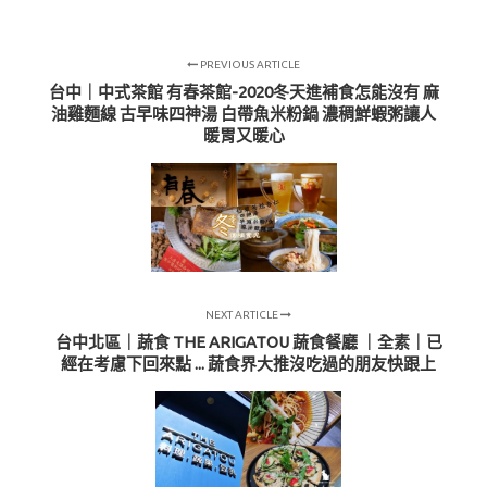
PREVIOUS ARTICLE
台中｜中式茶館 有春茶館-2020冬天進補食怎能沒有 麻
油雞麵線 古早味四神湯 白帶魚米粉鍋 濃稠鮮蝦粥讓人
暖胃又暖心
NEXT ARTICLE
台中北區｜蔬食 THE ARIGATOU 蔬食餐廳 ｜全素｜已
經在考慮下回來點 ... 蔬食界大推沒吃過的朋友快跟上