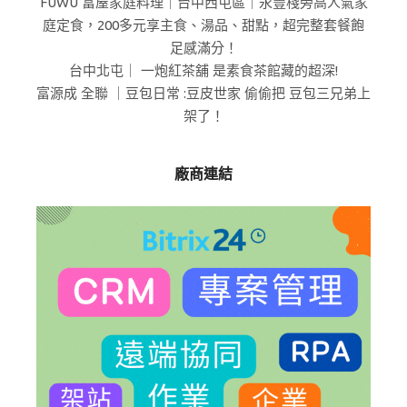
FUWU 富屋家庭料理｜台中西屯區｜永豐棧旁高人氣家
庭定食，200多元享主食、湯品、甜點，超完整套餐飽
足感滿分！
台中北屯｜ 一炮紅茶舖 是素食茶館藏的超深!
富源成 全聯 ｜豆包日常 :豆皮世家 偷偷把 豆包三兄弟上
架了！
廠商連結