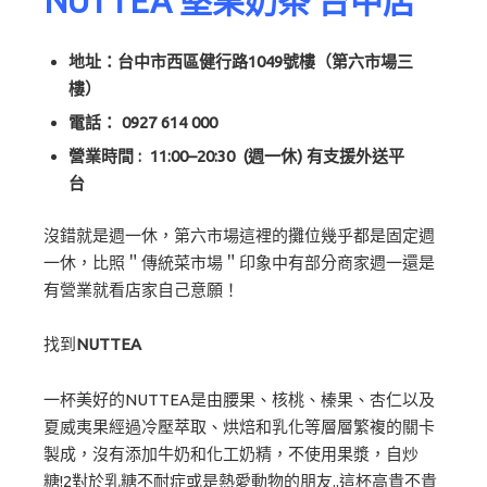
NUTTEA 堅果奶茶 台中店
地址：台中市西區健行路1049號樓（第六市場三
樓）
電話：
0927 614 000
營業時間 : 11:00–20:30 (週一休) 有支援外送平
台
沒錯就是週一休，第六市場這裡的攤位幾乎都是固定週
一休，比照＂傳統菜市場＂印象中有部分商家週一還是
有營業就看店家自己意願！
找到
NUTTEA
一杯美好的NUTTEA是由腰果、核桃、榛果、杏仁以及
夏威夷果經過冷壓萃取、烘焙和乳化等層層繁複的關卡
製成，沒有添加牛奶和化工奶精，不使用果漿，自炒
糖!2對於乳糖不耐症或是熱愛動物的朋友..這杯高貴不貴