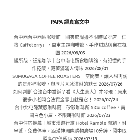
PAPA 認真寫文中
台中西台中西區咖啡館｜國美館周邊不限時咖啡店「仁
將 Caffeterry」，單車主題咖啡館、手作甜點與自在氛
圍
2026/08/05
慢所哉．飯捲咖啡｜台中南屯蔬食咖啡館，有記憶的手
作捲飯，藏著滿滿人情味
2026/08/01
SUMUGAGA COFFEE ROASTERS｜空間美，讓人想再訪
的是那杯咖啡，與厚片Ｘ冰淇淋的默契
2026/07/26
如何判斷 合法台中當舖？看《大生意人》才發現：原來
很多小老闆合法資金靠山就是它！
2026/07/24
台中北屯隱藏版咖啡廳｜矽穀珈琲所 SiGu coffee，南
國白色小屋、不限時咖啡館
2026/07/23
台中住宿推薦｜城市漫遊行旅 Hotel Ramble 開箱，附
早餐、免費停車，距漢神洲際購物廣場10分鐘，鬧中取
靜高CP值飯店
2026/07/19