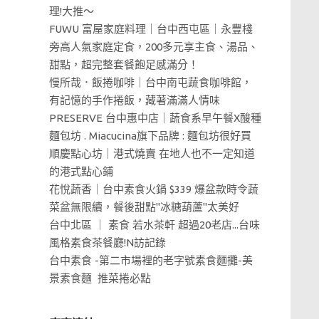
理!大推～
FUWU 富屋家庭料理｜台中西屯區｜永豐棧
旁高人氣家庭定食，200多元享主食、湯品、
甜點，超完整套餐飽足感滿分！
慢所哉．飯捲咖啡｜台中南屯蔬食咖啡館，
有記憶的手作捲飯，藏著滿滿人情味
PRESERVE 台中惠中店｜蔬食系早午餐X酸種
麵包坊 . Miacucina旗下品牌 : 麵包坊很好買
順慶點心坊｜港式燒賣 在地人也不一定知道
的港式點心鋪
花悅蔬香｜台中素食火鍋 $339 爆盆款時令蔬
菜盆無限續，餐後甜點"冰糖葫蘆"太美好
台中北區 ｜ 素食 若水茶軒 超過20老店...台味
風格素食茶餐廳!N訪記錄
台中素食 -第二市場裡的老字號素食麵攤-美
景素食麵 推菜捲必點