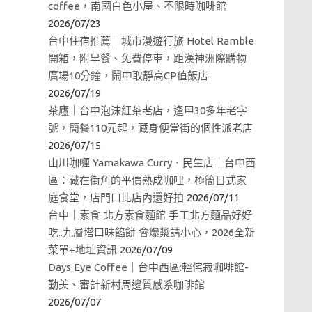
coffee，南國白色小屋、不限時咖啡館
2026/07/23
台中住宿推薦｜城市漫遊行旅 Hotel Ramble
開箱，附早餐、免費停車，距漢神洲際購物
廣場10分鐘，鬧中取靜高CP值飯店
2026/07/19
茶廬｜台中泡沫紅茶老店，逢甲30多年老字
號，簡餐110元起，藏身便當街的個性派老店
2026/07/15
山川咖喱 Yamakawa Curry．民生店｜台中西
區：藏在街角的平價熟成咖哩，極簡日式家
庭食堂，店門口比店內還好拍
2026/07/11
台中｜素食 北方素食麵館 手工北方麵品好好
吃..九層塔口味餡餅 會爆漿請小心，2026全新
菜單+地址資訊
2026/07/09
Days Eye Coffee｜台中西區:輕侘寂咖啡館-
勤美、審計新村周邊質感系咖啡館
2026/07/07