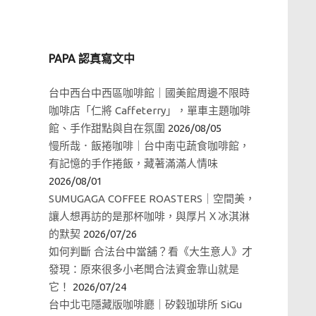
PAPA 認真寫文中
台中西台中西區咖啡館｜國美館周邊不限時
咖啡店「仁將 Caffeterry」，單車主題咖啡
館、手作甜點與自在氛圍
2026/08/05
慢所哉．飯捲咖啡｜台中南屯蔬食咖啡館，
有記憶的手作捲飯，藏著滿滿人情味
2026/08/01
SUMUGAGA COFFEE ROASTERS｜空間美，
讓人想再訪的是那杯咖啡，與厚片Ｘ冰淇淋
的默契
2026/07/26
如何判斷 合法台中當舖？看《大生意人》才
發現：原來很多小老闆合法資金靠山就是
它！
2026/07/24
台中北屯隱藏版咖啡廳｜矽穀珈琲所 SiGu