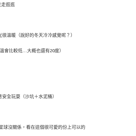
走走逛逛
光很溫暖（說好的冬天冷冷感覺呢？）
氣溫會比較低…大概也還有20度）
意安全玩耍（沙坑＋水泥桶）
斗星球沒關係，看在這個很可愛的份上可以的