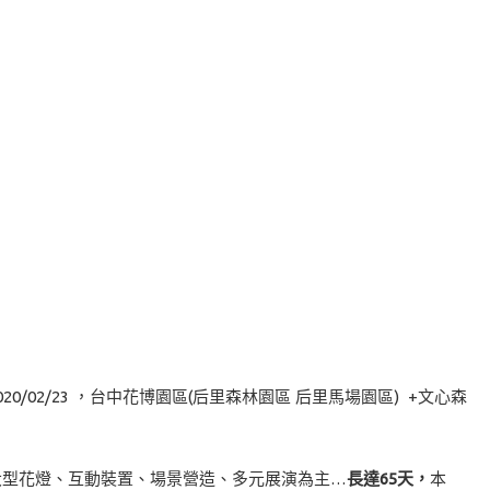
2020/02/23 ，台中花博園區(后里森林園區 后里馬場園區) +文心森
以大型花燈、互動裝置、場景營造、多元展演為主…
長達65天，
本