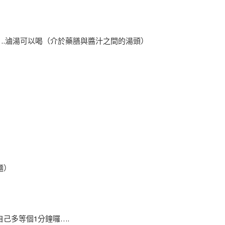
….滷湯可以喝（介於藥膳與醬汁之間的湯頭）
麵）
己多等個1分鐘囉….