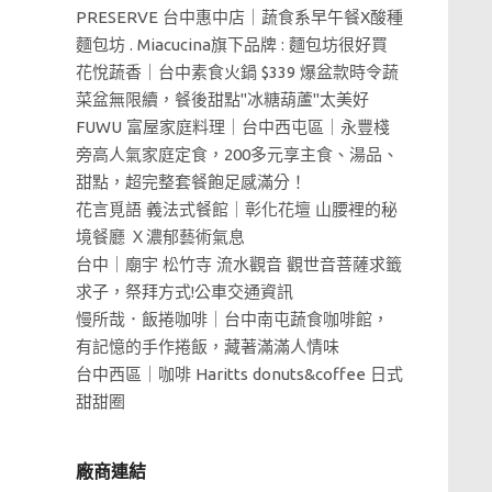
PRESERVE 台中惠中店｜蔬食系早午餐X酸種
麵包坊 . Miacucina旗下品牌 : 麵包坊很好買
花悅蔬香｜台中素食火鍋 $339 爆盆款時令蔬
菜盆無限續，餐後甜點"冰糖葫蘆"太美好
FUWU 富屋家庭料理｜台中西屯區｜永豐棧
旁高人氣家庭定食，200多元享主食、湯品、
甜點，超完整套餐飽足感滿分！
花言覓語 義法式餐館｜彰化花壇 山腰裡的秘
境餐廳 Ｘ濃郁藝術氣息
台中｜廟宇 松竹寺 流水觀音 觀世音菩薩求籤
求子，祭拜方式!公車交通資訊
慢所哉．飯捲咖啡｜台中南屯蔬食咖啡館，
有記憶的手作捲飯，藏著滿滿人情味
台中西區｜咖啡 Haritts donuts&coffee 日式
甜甜圈
廠商連結