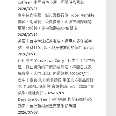
coffee，南國白色小屋、不限時咖啡館
2026/07/23
台中住宿推薦｜城市漫遊行旅 Hotel Ramble
開箱，附早餐、免費停車，距漢神洲際購物
廣場10分鐘，鬧中取靜高CP值飯店
2026/07/19
茶廬｜台中泡沫紅茶老店，逢甲30多年老字
號，簡餐110元起，藏身便當街的個性派老店
2026/07/15
山川咖喱 Yamakawa Curry．民生店｜台中西
區：藏在街角的平價熟成咖哩，極簡日式家
庭食堂，店門口比店內還好拍
2026/07/11
台中｜素食 北方素食麵館 手工北方麵品好好
吃..九層塔口味餡餅 會爆漿請小心，2026全新
菜單+地址資訊
2026/07/09
Days Eye Coffee｜台中西區:輕侘寂咖啡館-
勤美、審計新村周邊質感系咖啡館
2026/07/07