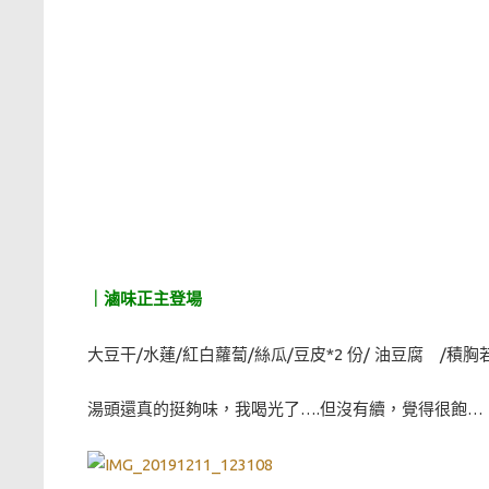
｜滷味正主登場
大豆干/水蓮/紅白蘿蔔/絲瓜/豆皮*2 份/ 油豆腐 /積
湯頭還真的挺夠味，我喝光了….但沒有續，覺得很飽…