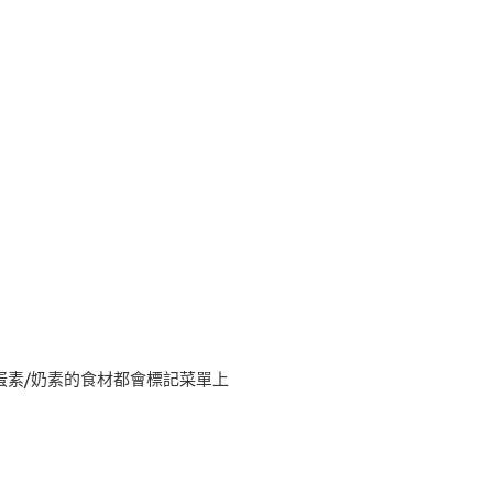
蛋素/奶素的食材都會標記菜單上