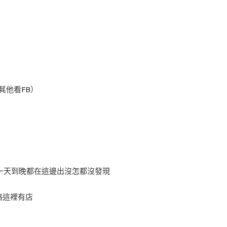
＋其他看FB）
一天到晚都在這邊出沒怎都沒發現
略這裡有店