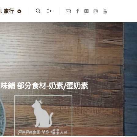
el 旅行
Search
More info
滷味鋪 部分食材-奶素/蛋奶素