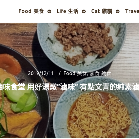
Food 美食
Life 生活
Cat 貓貓
Trav
2019/12/11
Food 美食
,
素食 蔬食
滷味食堂 用好湯燉”滷味” 有點文青的純素