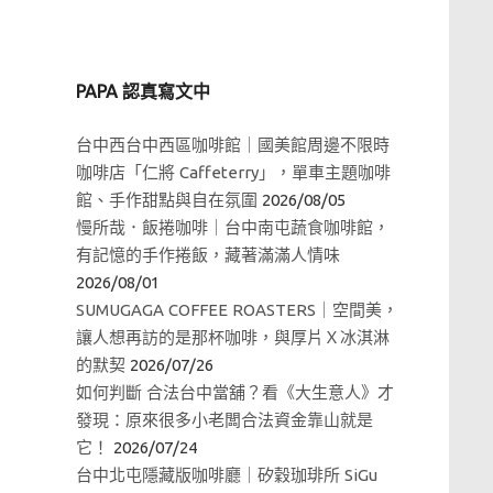
PAPA 認真寫文中
台中西台中西區咖啡館｜國美館周邊不限時
咖啡店「仁將 Caffeterry」，單車主題咖啡
館、手作甜點與自在氛圍
2026/08/05
慢所哉．飯捲咖啡｜台中南屯蔬食咖啡館，
有記憶的手作捲飯，藏著滿滿人情味
2026/08/01
SUMUGAGA COFFEE ROASTERS｜空間美，
讓人想再訪的是那杯咖啡，與厚片Ｘ冰淇淋
的默契
2026/07/26
如何判斷 合法台中當舖？看《大生意人》才
發現：原來很多小老闆合法資金靠山就是
它！
2026/07/24
台中北屯隱藏版咖啡廳｜矽穀珈琲所 SiGu