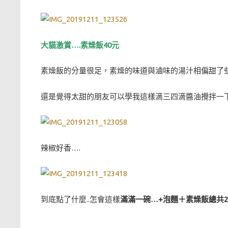
大貓激賞….素燥飯40元
素燥飯的分量很足，素燥的味道與滷味的湯汁相偏甜了
還是覺得太甜的朋友可以學我這樣滴三四滴醬油攪拌一下
辣椒好香….
到底點了什麼..怎會這樣
滿滿一碗…+泡麵＋素燥飯總共24