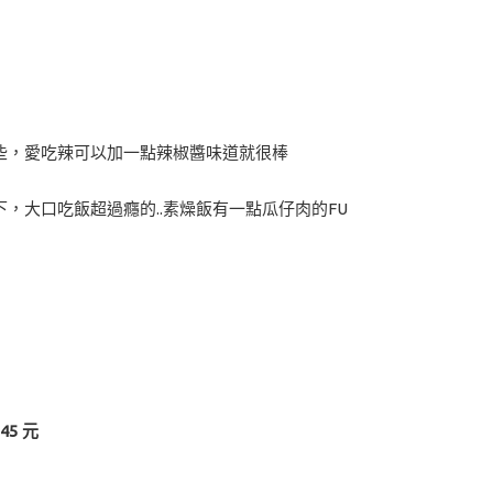
些，愛吃辣可以加一點辣椒醬味道就很棒
，大口吃飯超過癮的..素燥飯有一點瓜仔肉的FU
5 元