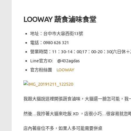
LOOWAY 蔬食滷味食堂
地址：台中市大容西街13號
電話：0980 626 321
營業時間：11：30-14：00;17：00-20：30(六日休
Line官方ID: @432agdas
官方粉絲團
LOOWAY
我跟大貓說這裡開張蔬食滷味，大貓還一臉怎可能，我
然後…我拎著大貓來吃飯 XD ，店很小巧…很容易就忽
店內著座位不多，如果人多可能需要併桌