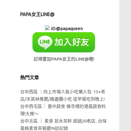
PAPA女王LINE@
ID:@papaqueen
記得要加PAPA女王的LINE@喔!
熱門文章
台中西區 ｜向上市場人氣小吃懶人包 :15+老
店/米其林推薦/路邊攤小吃 從早餐吃到晚上!
台中西屯區｜ 惠中蔬食 佛寺裡的港風蔬食料
理!大推～
台中北區 ｜ 素食 若水茶軒 超過20老店...台味
風格素食茶餐廳!N訪記錄