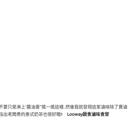
不要只是淋上’醬油膏”搖一搖這樣..然後我就發現這家滷味除了賣滷
評論指出老闆煮的泰式奶茶也很好喝!!
Looway蔬食滷味食堂