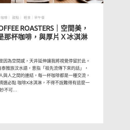
,
咖啡｜ 甜點｜ 輕食｜早午餐
COFFEE ROASTERS｜空間美，
是那杯咖啡，與厚片Ｘ冰淇淋
是因為空間感，天井延伸讓我將視覺停留於此。
則來自泰雅族汶水語，意指「祖先流傳下來的話」，
人與人之間的連結，每一杯咖啡都是一種交流，
精選必點 咖啡X冰淇淋，不得不說難得有這麼一
“妙不可…