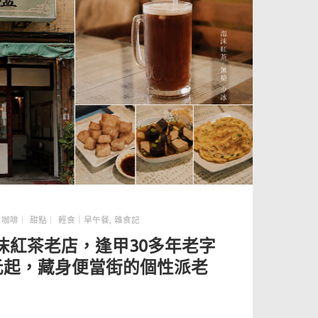
,
咖啡｜ 甜點｜ 輕食｜早午餐
,
雜食記
沫紅茶老店，逢甲30多年老字
0元起，藏身便當街的個性派老