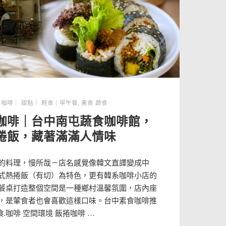
,
咖啡｜ 甜點｜ 輕食｜早午餐
,
素食 蔬食
咖啡｜台中南屯蔬食咖啡館，
捲飯，藏著滿滿人情味
的料理，慢所哉－店名感覺像韓文直譯變成中
式熱捲飯（有切）為特色，更有韓系咖啡小店的
餐桌打造整個空間是一種鄉村溫馨氛圍，店內座
，是葷食者也會喜歡這樣口味。台中素食咖啡推
食.咖啡 空間環境 飯捲咖啡 …