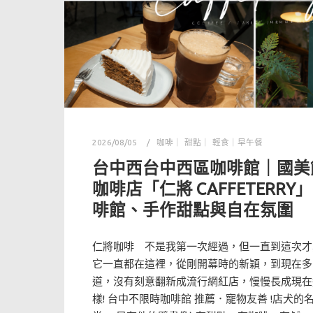
2026/08/05
咖啡｜ 甜點｜ 輕食｜早午餐
台中西台中西區咖啡館｜國美
咖啡店「仁將 CAFFETERR
啡館、手作甜點與自在氛圍
仁將咖啡 不是我第一次經過，但一直到這次才
它一直都在這裡，從剛開幕時的新穎，到現在多
道，沒有刻意翻新成流行網紅店，慢慢長成現在
樣! 台中不限時咖啡館 推薦．寵物友善 !店犬的名