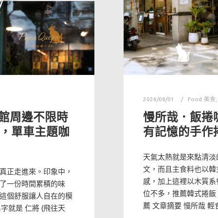
2026/08/01
Food 美食
館周邊不限時
慢所哉．飯捲
Y」，單車主題咖
有記憶的手作
天氣太熱就是來點清淡
文，而且主食料也以韓
真正走進來。印象中，
感，加上這裡以木質系
了一份時間累積的味
位不多，推薦韓式捲飯
這個舒服讓人自在的模
薦 文章摘要 慢所哉 輕
字就是 仁將 (飛往天