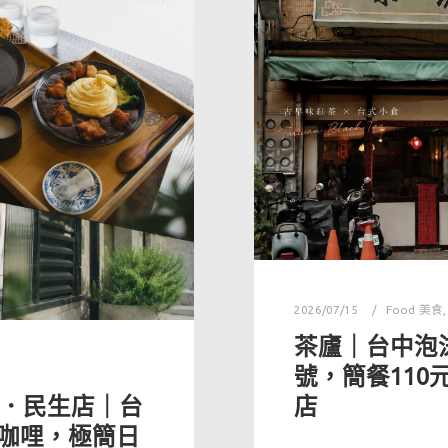
2026/07/15
Food 美食
茶廬｜台中泡
號，簡餐11
店
RY．民生店｜台
咖哩，極簡日