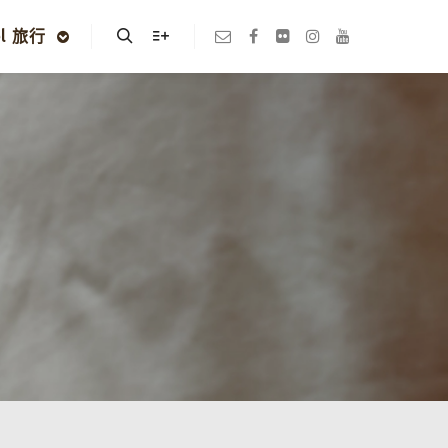
el 旅行
Search
More info