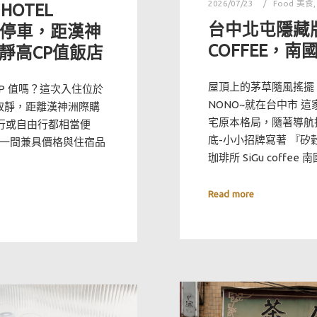
2026/07/23
Food 美食
OTEL
台中北屯隱藏版
費停車，距漢神
COFFEE，
靜高CP值飯店
屋頂上的茅草隨風搖擺
P 值嗎？這次入住位於
NONO~就在台中市 
鬧中取靜，距離漢神洲際購
宅原本格局，隨著導航
旅行或自由行都相當便
底-小小招牌寫著 『矽穀
一間兼具價格與住宿品
珈琲所 SiGu coffee
Read more