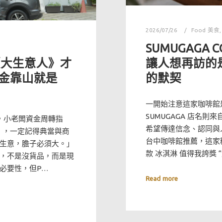
2026/07/26
Food 美食
SUMUGAGA 
《大生意人》才
讓人想再訪的
金靠山就是
的默契
一開始注意這家咖啡館
SUMUGAGA 店名
，小老闆資金周轉指
希望傳達信念、認同與
》，一定記得典當與商
台中咖啡館推薦，這家
生意，膽子必須大。」
款 冰淇淋 值得我誇獎 
，不是沒貨品，而是現
必要性，但P…
Read more