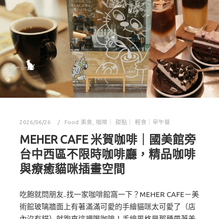
2026/06/26
Food 美食
,
咖啡｜ 甜點｜ 輕食｜早午餐
MEHER CAFE 米賀咖啡｜國美館旁
台中西區不限時咖啡廳，精品咖啡
與療癒貓咪插畫空間
吃飽就問朋友..找一家咖啡館窩一下？MEHER CAFE－美
術館玻璃牆面上有著滿滿可愛的手繪貓咪太可愛了（店
內沒有貓）就跑來這裡喝咖啡！手繪風格是那種帶著美