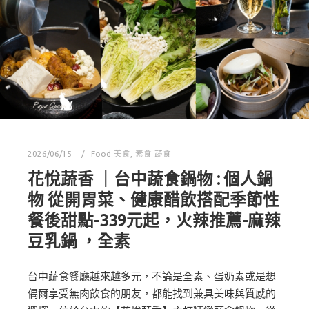
2026/06/15
Food 美食
,
素食 蔬食
花悅蔬香 ｜台中蔬食鍋物 : 個人鍋
物 從開胃菜、健康醋飲搭配季節性
餐後甜點-339元起，火辣推薦-麻辣
豆乳鍋 ，全素
台中蔬食餐廳越來越多元，不論是全素、蛋奶素或是想
偶爾享受無肉飲食的朋友，都能找到兼具美味與質感的