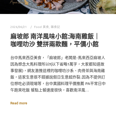
2026/06/21
Food 美食
,
雜食記
麻坡郎 南洋風味小館:海南雞飯｜
咖哩叻沙 雙拼兩款麵，平價小館
台中馬來西亞美食，「麻坡郎」老闆是-馬來西亞麻坡人
因為想念大馬料理所以!!(以下省略1萬字，大家都知道故
事發展)，網友激推這裡的咖哩叻沙系、肉骨茶與海南雞
飯，這家生意很不錯據說假日生意超炸裂..因為不提供訂
位想吃必須現場等，台中異國料理平價推薦 PA平常日中
午跑來吃飯 餐點上餐速度很快，喜歡南洋風…
Read more