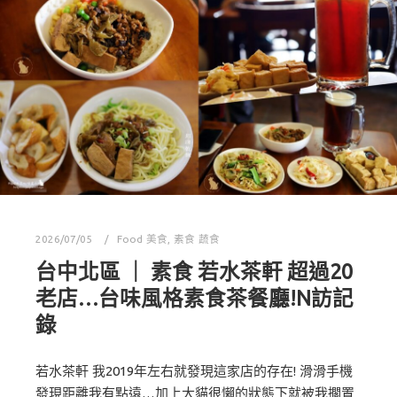
2026/07/05
Food 美食
,
素食 蔬食
台中北區 ｜ 素食 若水茶軒 超過20
老店…台味風格素食茶餐廳!N訪記
錄
若水茶軒 我2019年左右就發現這家店的存在! 滑滑手機
發現距離我有點遠…加上大貓很懶的狀態下就被我擱置