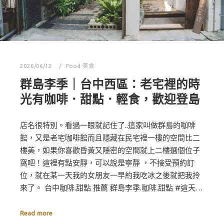
2026/06/12
Food 美食
群島李季｜台中西區：老宅裡的時
光有咖啡．甜點．輕食，歡迎登島
店名很特別。看過一眼就記住了..這家叫做群島的咖啡
館，又是老宅咖啡館而且隱藏在民宅裡一樓的空間比二
樓美，如果你喜歡昏黃又隱密的空間就上二樓選個位子
窩吧！這裡有點安靜，可以說是寧靜 ，不接受預約訂
位，就在某一天我的女朋友一早約我吃冰之後就把我拎
來了。 台中咖啡.甜點 推薦 群島李季.咖啡.甜點 #這天…
Read more