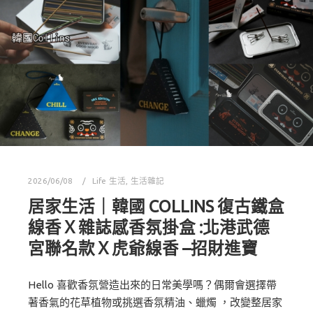
2026/06/08
Life 生活
,
生活雜記
居家生活｜韓國 COLLINS 復古鐵盒
線香Ｘ雜誌感香氛掛盒 :北港武德
宮聯名款Ｘ虎爺線香 –招財進寶
Hello 喜歡香氛營造出來的日常美學嗎？偶爾會選擇帶
著香氣的花草植物或挑選香氛精油、蠟燭 ，改變整居家