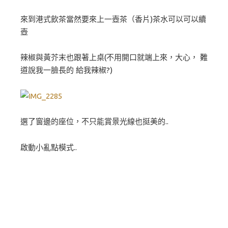
來到港式飲茶當然要來上一壺茶（香片)茶水可以可以續
壺
辣椒與黃芥末也跟著上桌(不用開口就端上來，大心， 難
道說我一臉長的 給我辣椒?)
選了窗邊的座位，不只能賞景光線也挺美的..
啟動小亂點模式..