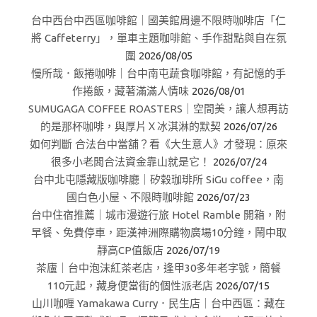
台中西台中西區咖啡館｜國美館周邊不限時咖啡店「仁
將 Caffeterry」，單車主題咖啡館、手作甜點與自在氛
圍
2026/08/05
慢所哉．飯捲咖啡｜台中南屯蔬食咖啡館，有記憶的手
作捲飯，藏著滿滿人情味
2026/08/01
SUMUGAGA COFFEE ROASTERS｜空間美，讓人想再訪
的是那杯咖啡，與厚片Ｘ冰淇淋的默契
2026/07/26
如何判斷 合法台中當舖？看《大生意人》才發現：原來
很多小老闆合法資金靠山就是它！
2026/07/24
台中北屯隱藏版咖啡廳｜矽穀珈琲所 SiGu coffee，南
國白色小屋、不限時咖啡館
2026/07/23
台中住宿推薦｜城市漫遊行旅 Hotel Ramble 開箱，附
早餐、免費停車，距漢神洲際購物廣場10分鐘，鬧中取
靜高CP值飯店
2026/07/19
茶廬｜台中泡沫紅茶老店，逢甲30多年老字號，簡餐
110元起，藏身便當街的個性派老店
2026/07/15
山川咖喱 Yamakawa Curry．民生店｜台中西區：藏在