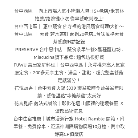
台中西區 ｜向上市場人氣小吃懶人包 :15+老店/米其林
推薦/路邊攤小吃 從早餐吃到晚上!
台中西屯區｜ 惠中蔬食 佛寺裡的港風蔬食料理!大推～
台中北區 ｜ 素食 若水茶軒 超過20老店...台味風格素食
茶餐廳!N訪記錄
PRESERVE 台中惠中店｜蔬食系早午餐X酸種麵包坊 .
Miacucina旗下品牌 : 麵包坊很好買
FUWU 富屋家庭料理｜台中西屯區｜永豐棧旁高人氣家
庭定食，200多元享主食、湯品、甜點，超完整套餐飽
足感滿分！
花悅蔬香｜台中素食火鍋 $339 爆盆款時令蔬菜盆無限
續，餐後甜點"冰糖葫蘆"太美好
花言覓語 義法式餐館｜彰化花壇 山腰裡的秘境餐廳 Ｘ
濃郁藝術氣息
台中住宿推薦｜城市漫遊行旅 Hotel Ramble 開箱，附
早餐、免費停車，距漢神洲際購物廣場10分鐘，鬧中取
靜高CP值飯店