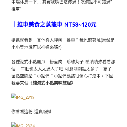
中場休息一下… 其實我嘴巴沒停過！吃港點不可錯過”
推車”
｜推車美食之蒸籠車 NT58~120元
遠遠就看到 其他客人呼叫＂推車＂我也跟著喊(當然是
小小聲地說可以推過來嗎?)
各種港式小點鳳爪 粉蒸肉 珍珠丸子..嘖嘖嘖妳看看那
個….牛肚也太太太迷人了吧..可惡剛剛點太多了…忘了
留點空間給＂小點們＂小點們應該很傷心打滾中，下回
我要來個《
純港式小點美味旅程》
你看看這粉..還真粉嫩