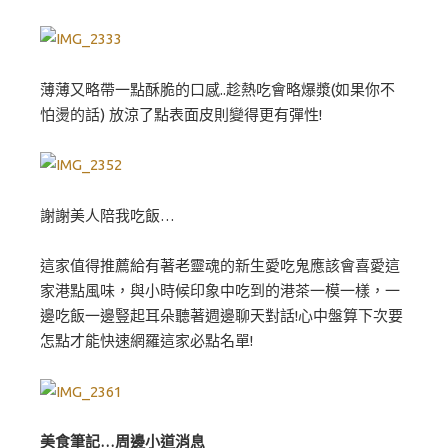
薄薄又略帶一點酥脆的口感..趁熱吃會略爆漿(如果你不
怕燙的話) 放涼了點表面皮則變得更有彈性!
謝謝美人陪我吃飯…
這家值得推薦給有著老靈魂的新生愛吃鬼應該會喜愛這
家港點風味，與小時候印象中吃到的港茶一模一樣，一
邊吃飯一邊豎起耳朵聽著週邊聊天對話!心中盤算下次要
怎點才能快速網羅這家必點名單!
美食筆記…周邊小道消息