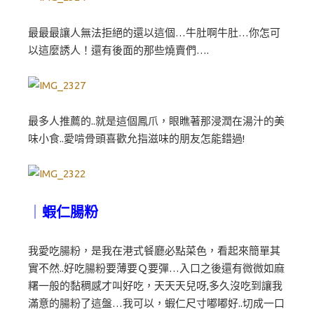
最最最讓人無法拒絕的還以這個…牛肚啊牛肚…你怎可
以這麼誘人！還有後面的那些燒賣們….
最多人推薦的..就是這個鳳爪，眼瞧著那浸潤在湯汁的美
味小食..愛啃骨頭喜歡允指滋味的朋友怎能錯過!
｜
蝦仁腸粉
我愛吃腸粉，是我在港式餐廳必點菜色，看起來簡單其
實不然..好吃腸粉要薄要Ｑ要彈…入口之後還有微微如麻
糬一般的黏稠感才叫好吃，天天天兒呀,多久沒吃到讓我
滿意的腸粉了這盤…我可以，蝦仁尺寸嘟嘟好..切成一口