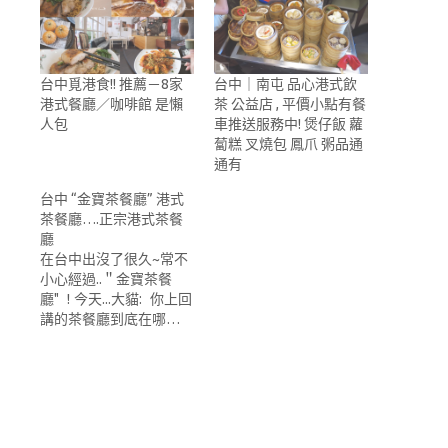
台中覓港食!! 推薦－8家
台中｜南屯 品心港式飲
港式餐廳／咖啡館 是懶
茶 公益店 , 平價小點有餐
人包
車推送服務中! 煲仔飯 蘿
蔔糕 叉燒包 鳳爪 粥品通
通有
台中 “金寶茶餐廳” 港式
茶餐廳….正宗港式茶餐
廳
在台中出沒了很久~常不
小心經過..＂金寶茶餐
廳" ! 今天...大貓: 你上回
講的茶餐廳到底在哪…