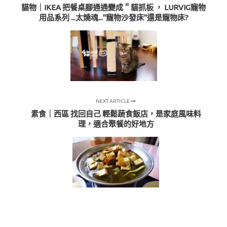
貓物｜IKEA 把餐桌腳通通變成＂貓抓板 ， LURVIG寵物
用品系列 ...太燒魂..."寵物沙發床"還是寵物床?
NEXT ARTICLE
素食｜西區 找回自己 輕鬆蔬食飯店，是家庭風味料
理，適合聚餐的好地方