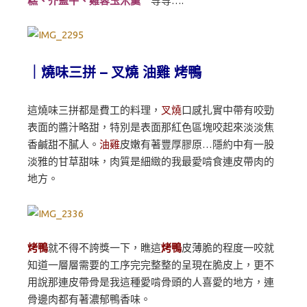
糕、芥藍牛、雞蓉玉米羹
等等….
｜燒味三拼 – 叉燒 油雞 烤鴨
這燒味三拼都是費工的料理，
叉燒
口感扎實中帶有咬勁
表面的醬汁略甜，特別是表面那紅色區塊咬起來淡淡焦
香鹹甜不膩人。
油雞
皮嫩有著豐厚膠原…隱約中有一股
淡雅的甘草甜味，肉質是細緻的我最愛啃食連皮帶肉的
地方。
烤鴨
就不得不誇獎一下，瞧這
烤鴨
皮薄脆的程度一咬就
知道一層層需要的工序完完整整的呈現在脆皮上，更不
用說那連皮帶骨是我這種愛啃骨頭的人喜愛的地方，連
骨邊肉都有著濃郁鴨香味。