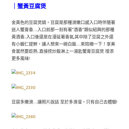
｜蟹黃豆腐煲
金黃色的豆腐煲鍋，豆腐是那種滑嫩口感入口時伴隨著
迷人蟹膏香…入口前那一刻有著”酒香”類似紹興的那種
黃酒香..入口後還是在漫延著香氣,其中除了豆腐之外還
有小蝦仁提鮮，讓人想來一碗白飯…來陪襯一下！享美
食當然要趁熱..直接挖炒飯淋上一湯匙蟹膏豆腐煲 增添
更多風味!
豆腐多嫩滑…讓照片說話 至於多滑溜，只有自己去體驗!