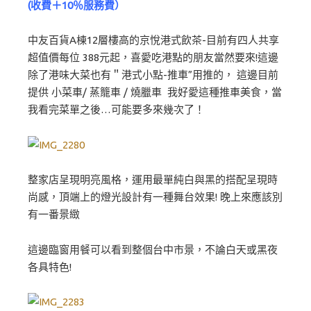
(收費＋10％服務費）
中友百貨A棟12層樓高的京悅港式飲茶-目前有四人共享
超值價每位 388元起，喜愛吃港點的朋友當然要來!這邊
除了港味大菜也有＂港式小點-推車”用推的， 這邊目前
提供 小菜車/ 蒸籠車 / 燒臘車 我好愛這種推車美食，當
我看完菜單之後…可能要多來幾次了！
整家店呈現明亮風格，運用最單純白與黑的搭配呈現時
尚感，頂端上的燈光設計有一種舞台效果! 晚上來應該別
有一番景緻
這邊臨窗用餐可以看到整個台中市景，不論白天或黑夜
各具特色!