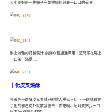
大小剛好是一隻蝦子完整被腸粉包裹一口口的美味。
淋上淡雅的特製醬汁..鹹鮮Ｑ甜通通滿足！這時候在喝上
一口茶 滿足….
｜化皮叉燒酥
金黃色千層酥皮光看就已經讓人垂延三尺 ，一眼就看穿
了他的邪惡從外就散發警告，你吃啊…絕對要把我一口
吃下肚! 保證你肥死!