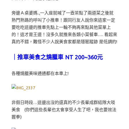
旁邊Ａ桌婆媽..
.
一入座就喊了一壺茶點了兩道菜之後就
熟門熟路的呼叫了小推車！跟同行友人說你來這家一定
要吃吃這邊的推車先點上一輪不夠再來點其他菜單上
的！這才是王道！沒多久就推來各類小菜餐車…. 看起來
真的不錯，難怪不少人說美食家都是隱匿蹤跡 是低調的!
｜推車美食之燒臘車 NT 200~360元
各種燒臘美味通通都在本車上!
非假日時段…這邊出沒的還真的不少長輩成群結隊大啖
美食 (你們這些長輩也太會享受人生了吧，我也要效法
握拳)