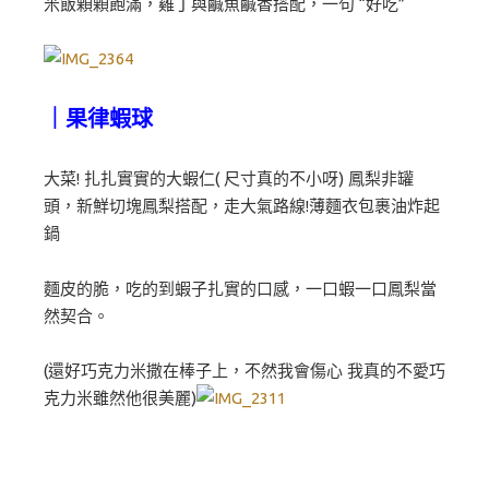
米飯顆顆飽滿，雞丁與鹹魚鹹香搭配，一句 “好吃”
｜果律蝦球
大菜! 扎扎實實的大蝦仁( 尺寸真的不小呀) 鳳梨非罐
頭，新鮮切塊鳳梨搭配，走大氣路線!薄麵衣包裹油炸起
鍋
麵皮的脆，吃的到蝦子扎實的口感，一口蝦一口鳳梨當
然契合。
(還好巧克力米撒在棒子上，不然我會傷心 我真的不愛巧
克力米雖然他很美麗)