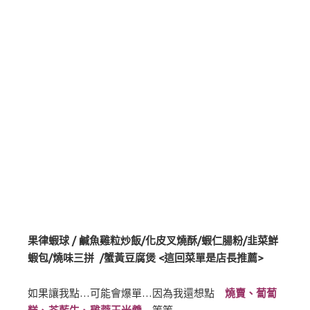
果律蝦球 / 鹹魚雞粒炒飯/化皮叉燒酥/蝦仁腸粉/韭菜鮮
蝦包/燒味三拼 /蟹黃豆腐煲 <這回菜單是店長推薦>
如果讓我點…可能會爆單…因為我還想點
燒賣、蔔蔔