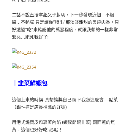
二話不說直接拿起叉子對切，下一秒發現這個…不爆
醬…不黏膩 只是讓你”嗅出”那淡淡甜甜的叉燒肉香，只
好透過”吃”來確認他的萬惡程度，就跟我想的一樣非常
邪惡…肥死我好了!
｜韭菜鮮蝦包
這個上來的時候..真想誇獎自己兩下!我怎這麼會….點菜
（踢～這是店長推薦的好嗎)
用港式燒賣皮包裹著內餡 (蝦餃餡跟韭菜) 兩面煎的焦
黃…這個也好好吃..必點！