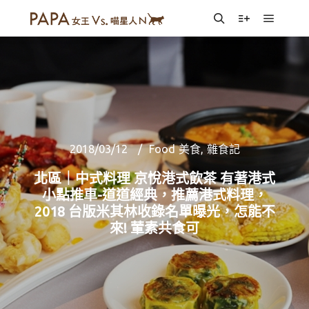
Main m
Search
More info
2018/03/12
Food 美食
,
雜食記
北區｜中式料理 京悅港式飲茶 有著港式
小點推車-道道經典，推薦港式料理，
2018 台版米其林收錄名單曝光，怎能不
來! 葷素共食可