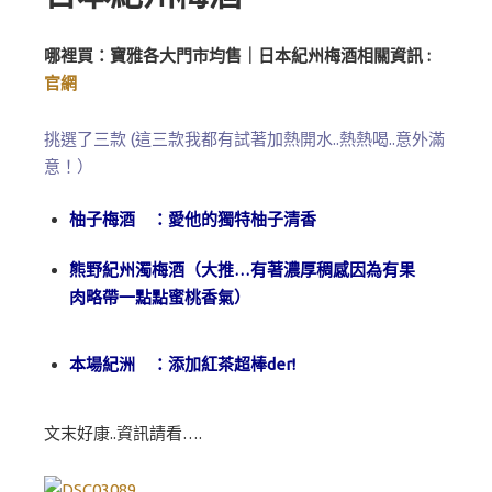
哪裡買：寶雅各大門市均售｜日本紀州梅酒相關資訊 :
官網
挑選了三款 (這三款我都有試著加熱開水..熱熱喝..意外滿
意！）
柚子梅酒 ：愛他的獨特柚子清香
熊野紀州濁梅酒（大推…有著濃厚稠感因為有果
肉略帶一點點蜜桃香氣）
本場紀洲 ：添加紅茶超棒der!
文末好康..資訊請看….