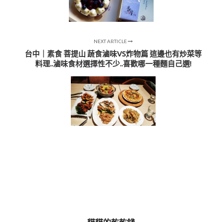
NEXT ARTICLE
台中｜素食 菩提山 蔬食滷味VS炸物篇 這邊也有炒菜等
料理..滷味食材選擇性不少..喜歡哪一種麵自己選!