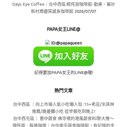
Days Eye Coffee｜台中西區:輕侘寂咖啡館-勤美、審計
新村周邊質感系咖啡館
2026/07/07
PAPA女王LINE@
ID:@papaqueen
記得要加PAPA女王的LINE@喔!
熱門文章
台中西區 ｜向上市場人氣小吃懶人包 :15+老店/米其林
推薦/路邊攤小吃 從早餐吃到晚上!
台中西屯區｜ 惠中蔬食 佛寺裡的港風蔬食料理!大推～
慢所哉．飯捲咖啡｜台中南屯蔬食咖啡館，有記憶的手