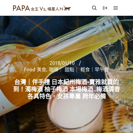
Main m
Search
More info
2018/01/10
Food 美食
,
咖啡｜ 甜點｜ 輕食｜早午餐
台灣｜伴手禮 日本紀州梅酒-寶雅就買的
到！濁梅酒 柚子梅酒 本場梅酒..梅酒清香
各具特色，女孩專屬 跨年必備