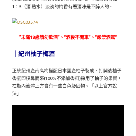
1：5（酒:熱水）淡淡的梅香有著酒味是不醉人的。
“未滿18歲請勿飲酒”、”酒後不開車”、”嚴禁酒駕”
｜紀州柚子梅酒
正統紀州產南高梅搭配日本國產柚子製成，打開後柚子
香氣即樸鼻而來(100%不添加香料)採用了柚子的果實，
在瓶內液體上方會有一些白色凝固物。「以上官方說
法」