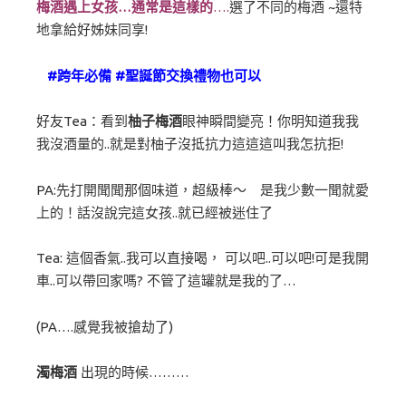
梅酒遇上女孩…通常是這樣的
….
選了不同的梅酒 ~還特
地拿給好姊妹同享!
#跨年必備 #聖誕節交換禮物也可以
好友Tea：看到
柚子梅酒
眼神瞬間變亮！你明知道我我
我沒酒量的..就是對柚子沒抵抗力這這這叫我怎抗拒!
PA:先打開聞聞那個味道，超級棒～ 是我少數一聞就愛
上的！話沒說完這女孩..就已經被迷住了
Tea: 這個香氣..我可以直接喝， 可以吧..可以吧!可是我開
車..可以帶回家嗎? 不管了這罐就是我的了…
(PA….感覺我被搶劫了)
濁梅酒
出現的時候………