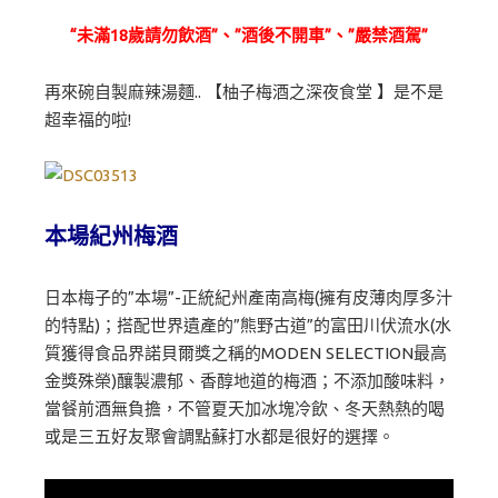
“未滿18歲請勿飲酒”、”酒後不開車”、”嚴禁酒駕”
再來碗自製麻辣湯麵.. 【柚子梅酒之深夜食堂 】是不是
超幸福的啦!
本場紀州梅酒
日本梅子的”本場”-正統紀州產南高梅(擁有皮薄肉厚多汁
的特點)；搭配世界遺產的”熊野古道”的富田川伏流水(水
質獲得食品界諾貝爾獎之稱的MODEN SELECTION最高
金獎殊榮)釀製濃郁、香醇地道的梅酒；不添加酸味料，
當餐前酒無負擔，不管夏天加冰塊冷飲、冬天熱熱的喝
或是三五好友聚會調點蘇打水都是很好的選擇。