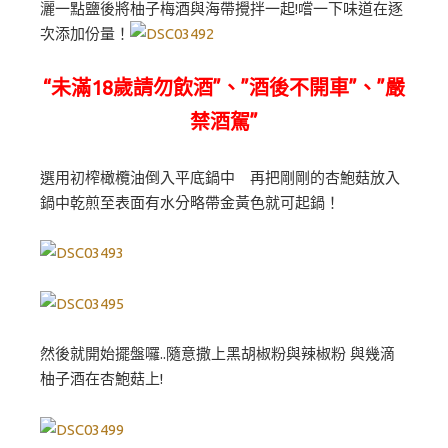
灑一點鹽後將柚子梅酒與海帶攪拌一起!嚐一下味道在逐
次添加份量！
“未滿18歲請勿飲酒”、”酒後不開車”、”嚴
禁酒駕”
選用初榨橄欖油倒入平底鍋中 再把剛剛的杏鮑菇放入
鍋中乾煎至表面有水分略帶金黃色就可起鍋！
然後就開始擺盤囉..隨意撒上黑胡椒粉與辣椒粉 與幾滴
柚子酒在杏鮑菇上!