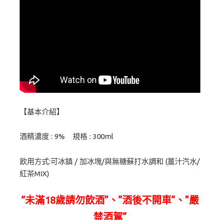
【基本介紹】
酒精濃度 : 9% 規格 : 300ml
飲用方式:可冰鎮 / 加冰塊/與無糖蘇打水調和 (薑汁汽水/
紅茶MIX)
“未滿18歲請勿飲酒”、”酒後不開車”、”嚴
禁酒駕”