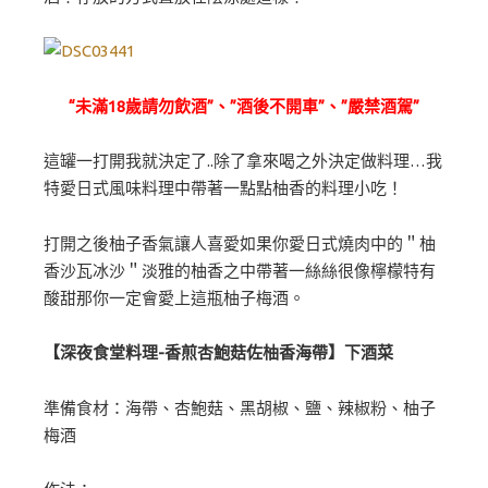
“未滿18歲請勿飲酒”、”酒後不開車”、”嚴禁酒駕”
這罐一打開我就決定了..除了拿來喝之外決定做料理…我
特愛日式風味料理中帶著一點點柚香的料理小吃！
打開之後柚子香氣讓人喜愛如果你愛日式燒肉中的＂柚
香沙瓦冰沙＂淡雅的柚香之中帶著一絲絲很像檸檬特有
酸甜那你一定會愛上這瓶柚子梅酒。
【深夜食堂料理-香煎杏鮑菇佐柚香海帶】下酒菜
準備食材：海帶、杏鮑菇、黑胡椒、鹽、辣椒粉、柚子
梅酒