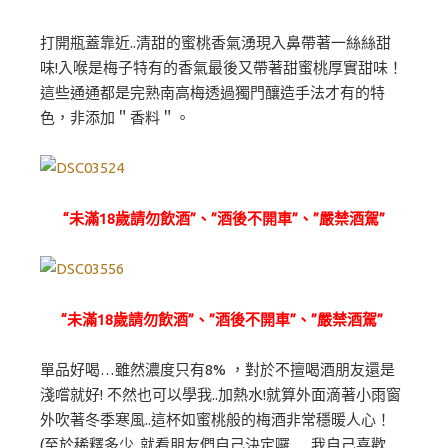
打開瓶蓋靠近..清甜的蜜桃香氣湧現入鼻帶著一絲絲甜
味!入喉是梅子特有的香氣最後又帶著甜蜜桃厚實甜味！
這些通通都是完熟南高梅透過獨門釀造手法才有的特
色，非添加＂香料＂。
“未滿18歲請勿飲酒”、”酒後不開車”、”嚴禁酒駕”
“未滿18歲請勿飲酒”、”酒後不開車”、”嚴禁酒駕”
單品好喝…雖然濃度只有8% ，對於不擅喝酒朋友還是
淺嚐就好! 不然也可以學我..加熱水!就算外面滴著小雨窗
外吹著冬季寒風..這杯如蜜桃般的梅酒非常穩暖人心！
(至於稀釋多少..就看朋友們自己決定囉 ..我自己喜歡