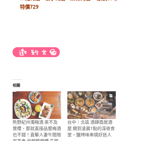
特價729
相關
熊野紀州濁梅酒 來不及
台中｜北區 酒肆酉居酒
賞櫻，那就直接品嘗梅酒
屋 開到凌晨1點的深夜食
也不錯！直擊人妻午間限
堂，鹽烤味串燒好迷人
定美食 母親節預購 先喝