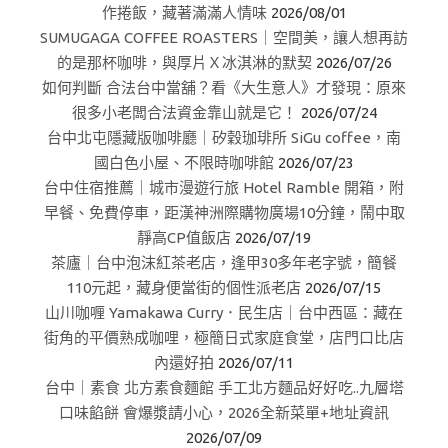
作捲飯，藏著滿滿人情味
2026/08/01
SUMUGAGA COFFEE ROASTERS｜空間美，讓人想再訪
的是那杯咖啡，與厚片Ｘ冰淇淋的默契
2026/07/26
如何判斷 合法台中當舖？看《大生意人》才發現：原來
很多小老闆合法資金靠山就是它！
2026/07/24
台中北屯隱藏版咖啡廳｜矽穀珈琲所 SiGu coffee，南
國白色小屋、不限時咖啡館
2026/07/23
台中住宿推薦｜城市漫遊行旅 Hotel Ramble 開箱，附
早餐、免費停車，距漢神洲際購物廣場10分鐘，鬧中取
靜高CP值飯店
2026/07/19
茶廬｜台中泡沫紅茶老店，逢甲30多年老字號，簡餐
110元起，藏身便當街的個性派老店
2026/07/15
山川咖喱 Yamakawa Curry．民生店｜台中西區：藏在
街角的平價熟成咖哩，極簡日式家庭食堂，店門口比店
內還好拍
2026/07/11
台中｜素食 北方素食麵館 手工北方麵品好好吃..九層塔
口味餡餅 會爆漿請小心，2026全新菜單+地址資訊
2026/07/09