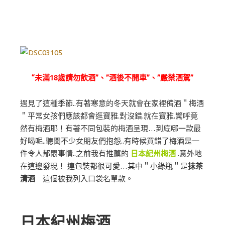
“未滿18歲請勿飲酒”、”酒後不開車”、”嚴禁酒駕”
遇見了這種季節..有著寒意的冬天就會在家裡備酒＂梅酒
＂平常女孩們應該都會逛寶雅.對沒錯.就在寶雅.驚呼竟
然有梅酒耶！有著不同包裝的梅酒呈現…到底哪一款最
好喝呢..聽聞不少女朋友們抱怨..有時候買錯了梅酒是一
件令人郁悶事情..之前我有推薦的
日本紀州梅酒
.意外地
在這邊發現！ 連包裝都很可愛…其中＂小綠瓶＂是
抹茶
清酒
這個被我列入口袋名單款。
日本紀州梅酒