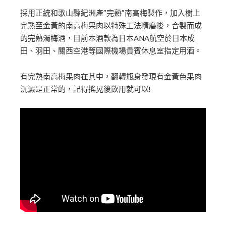
採用正統和歌山縣紀洲產”完熟”南高梅製作，加入樹上
完熟至金黃的南高梅果肉以特殊工法精磨後，合製而成
的完熟濁梅酒，目前本酒款為日本ANA航空於日本成
田、羽田、關西空港等國際機場貴賓休息室指定用酒。
有完熟南高梅果肉在其中，翻轉瓶身發現有金黃色果肉
沉澱是正常的，記得搖晃後飲用就可以!