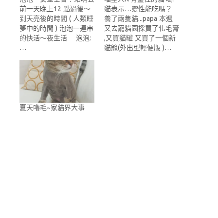
前一天晚上12 點過後～
貓表示…靈性能吃嗎？
到天亮後的時間 ( 人類睡
養了兩隻貓...papa 本週
夢中的時間 ) 泡泡一連串
又去寵貓園採買了化毛膏
的快活～夜生活 泡泡:
,又買貓罐 又買了一個新
…
貓籠(外出型輕便版 )…
夏天嚕毛~家貓界大事