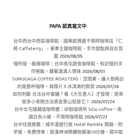
PAPA 認真寫文中
台中西台中西區咖啡館｜國美館周邊不限時咖啡店「仁
將 Caffeterry」，單車主題咖啡館、手作甜點與自在氛
圍
2026/08/05
慢所哉．飯捲咖啡｜台中南屯蔬食咖啡館，有記憶的手
作捲飯，藏著滿滿人情味
2026/08/01
SUMUGAGA COFFEE ROASTERS｜空間美，讓人想再訪
的是那杯咖啡，與厚片Ｘ冰淇淋的默契
2026/07/26
如何判斷 合法台中當舖？看《大生意人》才發現：原來
很多小老闆合法資金靠山就是它！
2026/07/24
台中北屯隱藏版咖啡廳｜矽穀珈琲所 SiGu coffee，南
國白色小屋、不限時咖啡館
2026/07/23
台中住宿推薦｜城市漫遊行旅 Hotel Ramble 開箱，附
早餐、免費停車，距漢神洲際購物廣場10分鐘，鬧中取