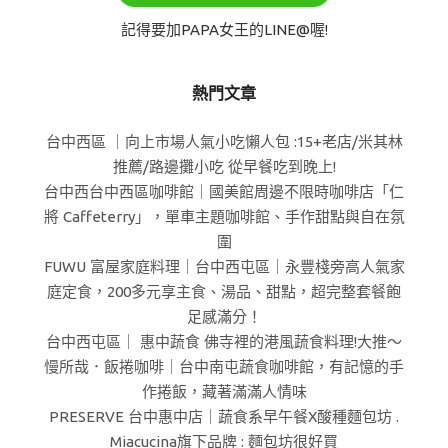
記得要加PAPA女王的LINE@喔!
熱門文章
台中西區 ｜向上市場人氣小吃懶人包 :15+老店/米其林
推薦/路邊攤小吃 從早餐吃到晚上!
台中西台中西區咖啡館｜國美館周邊不限時咖啡店「仁
將 Caffeterry」，單車主題咖啡館、手作甜點與自在氛
圍
FUWU 富屋家庭料理｜台中西屯區｜永豐棧旁高人氣家
庭定食，200多元享主食、湯品、甜點，超完整套餐飽
足感滿分！
台中西屯區｜ 惠中蔬食 佛寺裡的港風蔬食料理!大推～
慢所哉．飯捲咖啡｜台中南屯蔬食咖啡館，有記憶的手
作捲飯，藏著滿滿人情味
PRESERVE 台中惠中店｜蔬食系早午餐X酸種麵包坊 .
Miacucina旗下品牌 : 麵包坊很好買