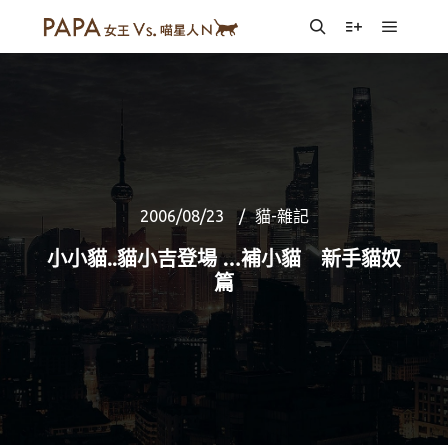
Main m
Search
More info
2006/08/23
貓-雜記
小小貓..貓小吉登場 …補小貓 新手貓奴
篇