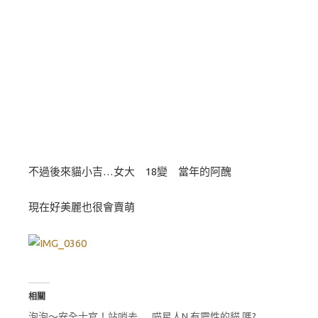
不過後來貓小吉…女大 18變 當年的阿醜
現在好美麗也很會賣萌
相關
泡泡～安全士官！站哨去
喵星人N 有靈性的貓 嗎?