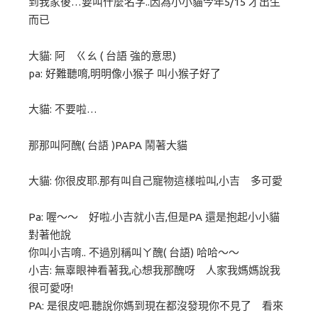
到我家後…要叫什麼名字..因為小小貓今年5/15 才出生
而已
大貓: 阿 ㄍㄠ ( 台語 強的意思)
pa: 好難聽唷,明明像小猴子 叫小猴子好了
大貓: 不要啦…
那那叫阿醜( 台語 )PAPA 鬧著大貓
大貓: 你很皮耶.那有叫自己寵物這樣啦叫,小吉 多可愛
Pa: 喔～～ 好啦.小吉就小吉,但是PA 還是抱起小小貓
對著他說
你叫小吉唷.. 不過別稱叫ㄚ醜( 台語) 哈哈～～
小吉: 無辜眼神看著我,心想我那醜呀 人家我媽媽說我
很可愛呀!
PA: 是很皮吧.聽說你媽到現在都沒發現你不見了 看來