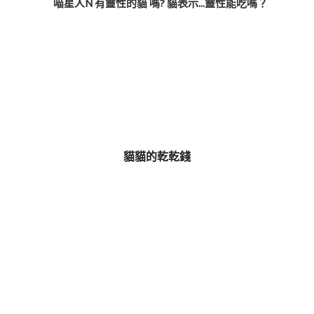
喵星人N 有靈性的貓 嗎? 貓表示...靈性能吃嗎？
貓貓的乾乾錢