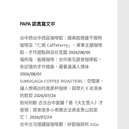
PAPA 認真寫文中
台中西台中西區咖啡館｜國美館周邊不限時
咖啡店「仁將 Caffeterry」，單車主題咖啡
館、手作甜點與自在氛圍
2026/08/05
慢所哉．飯捲咖啡｜台中南屯蔬食咖啡館，
有記憶的手作捲飯，藏著滿滿人情味
2026/08/01
SUMUGAGA COFFEE ROASTERS｜空間美，
讓人想再訪的是那杯咖啡，與厚片Ｘ冰淇淋
的默契
2026/07/26
如何判斷 合法台中當舖？看《大生意人》才
發現：原來很多小老闆合法資金靠山就是
它！
2026/07/24
台中北屯隱藏版咖啡廳｜矽穀珈琲所 SiGu