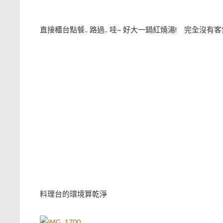
直接櫃台點餐.. 路過.. 哇~ 好大一鍋紅燒湯! 完全沒
料理台的環境算乾淨