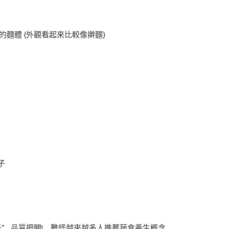
的麵體 (外觀看起來比較像擀麵)
子
子” 品質把關! 難怪越來越多人推薦蔬食養生概念