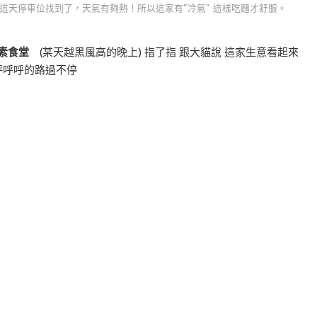
..這天停車位找到了，天氣有夠熱！所以這家有”冷氣” 這樣吃麵才舒服。
然素食堂
(某天越黑風高的晚上) 指了指 跟大貓說 這家生意看起來
呼呼呼的路過不停
）