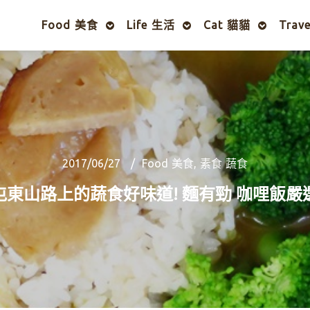
Food 美食
Life 生活
Cat 貓貓
Trav
2017/06/27
Food 美食
,
素食 蔬食
屯東山路上的蔬食好味道! 麵有勁 咖哩飯嚴