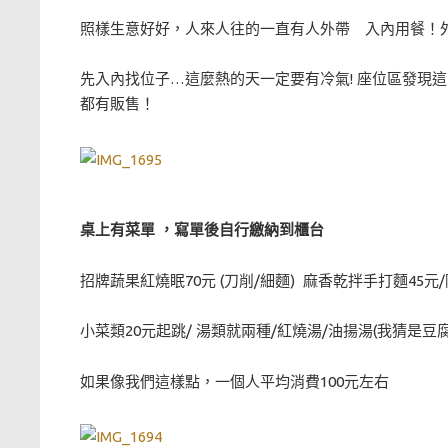
照樣生意好好，人來人往的一直有人外帶 入內用餐！外
先入內找位子…這麼熱的天一定要有冷氣! 座位區發現這
都有販售！
桌上有菜單 ，寫單後自行繳納到櫃台
招牌蔬果紅燒眠70元 (刀削/細麵) 麻香乾拌手打麵45元/
小菜類20元起跳/ 湯類就兩種/紅燒湯/油揚湯(我猜是豆腐
如果像我們這樣點，一個人平均消費100元左右