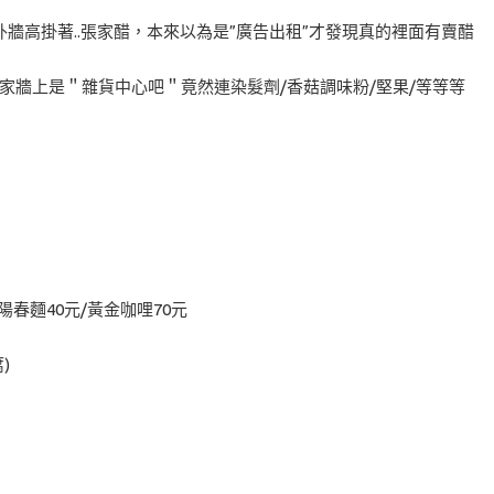
牆高掛著..張家醋，本來以為是”廣告出租”才發現真的裡面有賣醋
家牆上是＂雜貨中心吧＂竟然連染髮劑/香菇調味粉/堅果/等等等
陽春麵40元/黃金咖哩70元
)