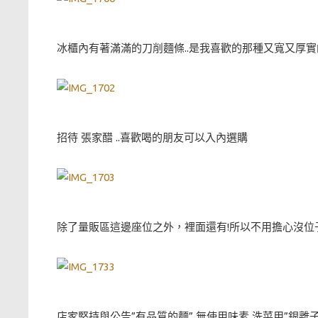
冰櫃內有著滿滿的刀削麵條..是我喜歡的那種又寬又厚實
招待 張家醋 ..喜歡喝的朋友可以入內選購
除了量販區這邊座位之外，裡面還有!所以不用擔心沒位
店家堅持與公告”有品質的麵” 無使用味素 洗菜用”銀離