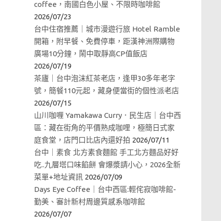
coffee，南國白色小屋、不限時咖啡館
2026/07/23
台中住宿推薦｜城市漫遊行旅 Hotel Ramble
開箱，附早餐、免費停車，距漢神洲際購物
廣場10分鐘，鬧中取靜高CP值飯店
2026/07/19
茶廬｜台中泡沫紅茶老店，逢甲30多年老字
號，簡餐110元起，藏身便當街的個性派老店
2026/07/15
山川咖喱 Yamakawa Curry．民生店｜台中西
區：藏在街角的平價熟成咖哩，極簡日式家
庭食堂，店門口比店內還好拍
2026/07/11
台中｜素食 北方素食麵館 手工北方麵品好好
吃..九層塔口味餡餅 會爆漿請小心，2026全新
菜單+地址資訊
2026/07/09
Days Eye Coffee｜台中西區:輕侘寂咖啡館-
勤美、審計新村周邊質感系咖啡館
2026/07/07