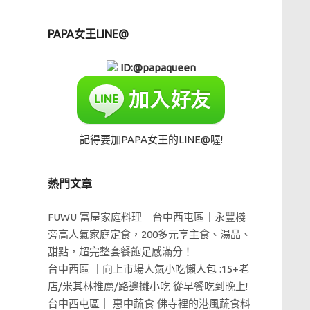
PAPA女王LINE@
ID:@papaqueen
記得要加PAPA女王的LINE@喔!
熱門文章
FUWU 富屋家庭料理｜台中西屯區｜永豐棧
旁高人氣家庭定食，200多元享主食、湯品、
甜點，超完整套餐飽足感滿分！
台中西區 ｜向上市場人氣小吃懶人包 :15+老
店/米其林推薦/路邊攤小吃 從早餐吃到晚上!
台中西屯區｜ 惠中蔬食 佛寺裡的港風蔬食料