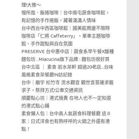
理!大推～
慢所哉．飯捲咖啡｜台中南屯蔬食咖啡館，
有記憶的手作捲飯，藏著滿滿人情味
台中西台中西區咖啡館｜國美館周邊不限時
咖啡店「仁將 Caffeterry」，單車主題咖啡
館、手作甜點與自在氛圍
PRESERVE 台中惠中店｜蔬食系早午餐X酸種
麵包坊 . Miacucina旗下品牌 : 麵包坊很好買
台中北區 ｜ 素食 若水茶軒 超過20老店...台味
風格素食茶餐廳!N訪記錄
台中｜廟宇 松竹寺 流水觀音 觀世音菩薩求籤
求子，祭拜方式!公車交通資訊
順慶點心坊｜港式燒賣 在地人也不一定知道
的港式點心鋪
素食懶人包｜台中高人氣蔬食料理餐廳 這８
家：日式洋食也有熱呼呼的火鍋之外還有港
點！