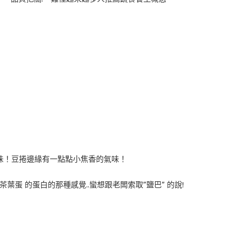
味！豆捲邊緣有一點點小焦香的氣味！
茶葉蛋 的蛋白的那種感覺..蠻想跟老闆索取”鹽巴” 的說!