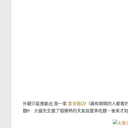
外觀只能推斷出 是一家
素食麵店
!（踢有眼睛的人都看
麵!!! 大貓先生選了個爆熱的天氣說要來吃麵，後來才