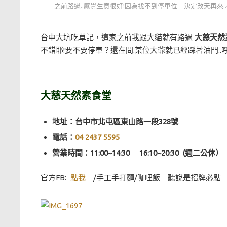
之前路過..感覺生意很好!因為找不到停車位 決定改天再來
台中大坑吃草記，這家之前我跟大貓就有路過
大慈天
不錯耶!要不要停車？還在問.某位大爺就已經踩著油門..
大慈天然素食堂
地址：台中市北屯區東山路一段328號
電話：
04 2437 5595
營業時間：11:00~14:30 16:10~20:30 (週二公休
官方FB:
點我
/手工手打麵/咖哩飯 聽說是招牌必點