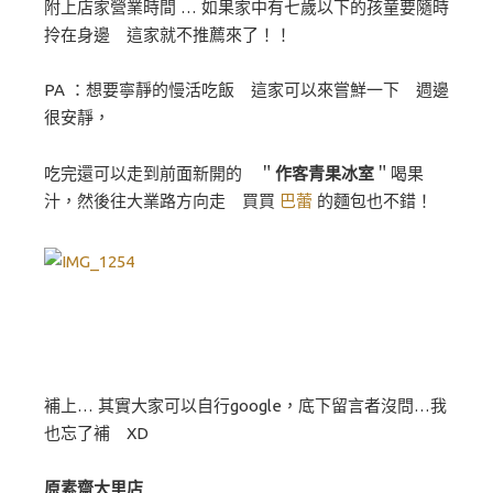
附上店家營業時間 … 如果家中有七歲以下的孩童要隨時
拎在身邊 這家就不推薦來了！！
PA ：想要寧靜的慢活吃飯 這家可以來嘗鮮一下 週邊
很安靜，
吃完還可以走到前面新開的 ＂
作客青果冰室
＂喝果
汁，然後往大業路方向走 買買
巴蕾
的麵包也不錯！
補上… 其實大家可以自行google，底下留言者沒問…我
也忘了補 XD
原素齋大里店