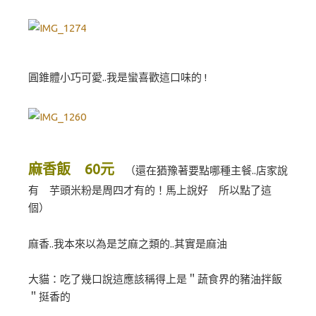
圓錐體小巧可愛..我是蠻喜歡這口味的 !
麻香飯 60元
（還在猶豫著要點哪種主餐..店家說
有 芋頭米粉是周四才有的！馬上說好 所以點了這
個）
麻香..我本來以為是芝麻之類的..其實是麻油
大貓：吃了幾口說這應該稱得上是＂蔬食界的豬油拌飯
＂挺香的