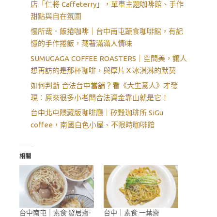
店「仁將 Caffeterry」，單車主題咖啡館、手作
甜點與自在氛圍
慢所哉．飯捲咖啡｜台中南屯蔬食咖啡館，有記
憶的手作捲飯，藏著滿滿人情味
SUMUGAGA COFFEE ROASTERS｜空間美，讓人
想再訪的是那杯咖啡，與厚片Ｘ冰淇淋的默契
如何判斷 合法台中當舖？看《大生意人》才發
現：原來很多小老闆合法資金靠山就是它！
台中北屯隱藏版咖啡廳｜矽穀珈琲所 SiGu
coffee，南國白色小屋、不限時咖啡館
相關
台中南屯｜素食 發居齋-
台中｜素食 一葉齋