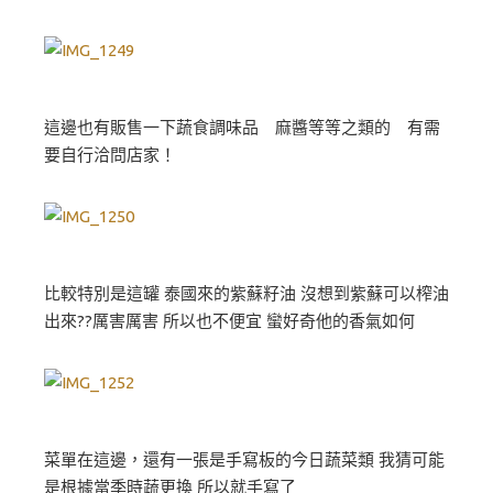
這邊也有販售一下蔬食調味品 麻醬等等之類的 有需
要自行洽問店家！
比較特別是這罐 泰國來的紫蘇籽油 沒想到紫蘇可以榨油
出來??厲害厲害 所以也不便宜 蠻好奇他的香氣如何
菜單在這邊，還有一張是手寫板的今日蔬菜類 我猜可能
是根據當季時蔬更換 所以就手寫了