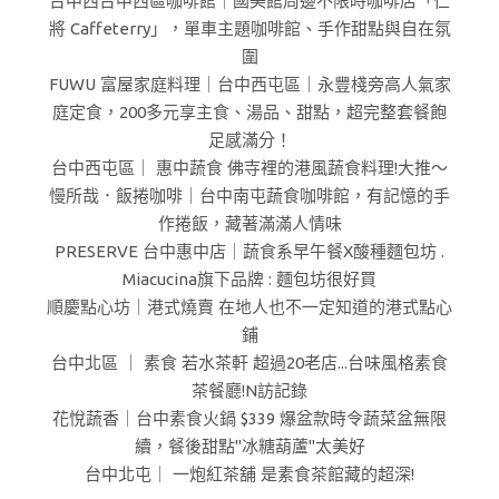
台中西台中西區咖啡館｜國美館周邊不限時咖啡店「仁
將 Caffeterry」，單車主題咖啡館、手作甜點與自在氛
圍
FUWU 富屋家庭料理｜台中西屯區｜永豐棧旁高人氣家
庭定食，200多元享主食、湯品、甜點，超完整套餐飽
足感滿分！
台中西屯區｜ 惠中蔬食 佛寺裡的港風蔬食料理!大推～
慢所哉．飯捲咖啡｜台中南屯蔬食咖啡館，有記憶的手
作捲飯，藏著滿滿人情味
PRESERVE 台中惠中店｜蔬食系早午餐X酸種麵包坊 .
Miacucina旗下品牌 : 麵包坊很好買
順慶點心坊｜港式燒賣 在地人也不一定知道的港式點心
鋪
台中北區 ｜ 素食 若水茶軒 超過20老店...台味風格素食
茶餐廳!N訪記錄
花悅蔬香｜台中素食火鍋 $339 爆盆款時令蔬菜盆無限
續，餐後甜點"冰糖葫蘆"太美好
台中北屯｜ 一炮紅茶舖 是素食茶館藏的超深!