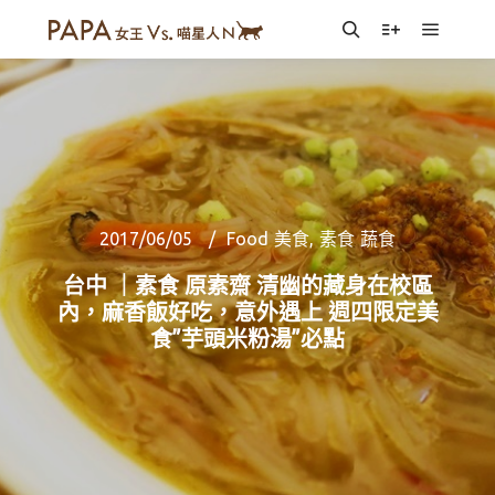
Main m
Search
More info
2017/06/05
Food 美食
,
素食 蔬食
台中 ｜素食 原素齋 清幽的藏身在校區
內，麻香飯好吃，意外遇上 週四限定美
食”芋頭米粉湯”必點