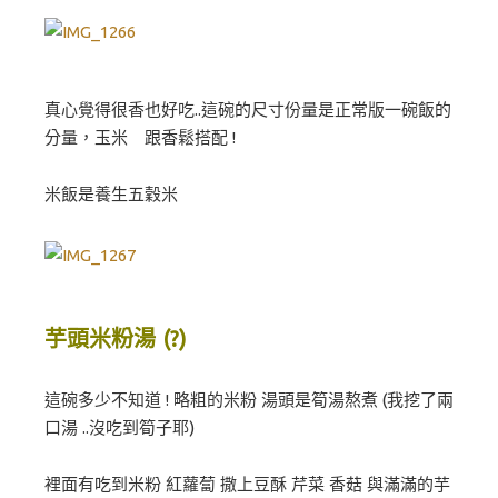
真心覺得很香也好吃..這碗的尺寸份量是正常版一碗飯的
分量，玉米 跟香鬆搭配 !
米飯是養生五穀米
芋頭米粉湯 (?)
這碗多少不知道 ! 略粗的米粉 湯頭是筍湯熬煮 (我挖了兩
口湯 ..沒吃到筍子耶)
裡面有吃到米粉 紅蘿蔔 撒上豆酥 芹菜 香菇 與滿滿的芋