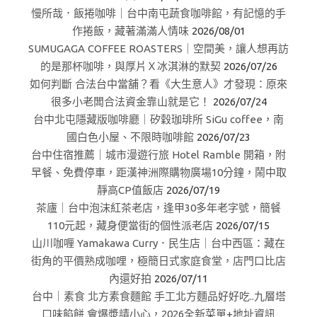
慢所哉．飯捲咖啡｜台中南屯蔬食咖啡館，有記憶的手
作捲飯，藏著滿滿人情味
2026/08/01
SUMUGAGA COFFEE ROASTERS｜空間美，讓人想再訪
的是那杯咖啡，與厚片Ｘ冰淇淋的默契
2026/07/26
如何判斷 合法台中當舖？看《大生意人》才發現：原來
很多小老闆合法資金靠山就是它！
2026/07/24
台中北屯隱藏版咖啡廳｜矽穀珈琲所 SiGu coffee，南
國白色小屋、不限時咖啡館
2026/07/23
台中住宿推薦｜城市漫遊行旅 Hotel Ramble 開箱，附
早餐、免費停車，距漢神洲際購物廣場10分鐘，鬧中取
靜高CP值飯店
2026/07/19
茶廬｜台中泡沫紅茶老店，逢甲30多年老字號，簡餐
110元起，藏身便當街的個性派老店
2026/07/15
山川咖喱 Yamakawa Curry．民生店｜台中西區：藏在
街角的平價熟成咖哩，極簡日式家庭食堂，店門口比店
內還好拍
2026/07/11
台中｜素食 北方素食麵館 手工北方麵品好好吃..九層塔
口味餡餅 會爆漿請小心，2026全新菜單+地址資訊