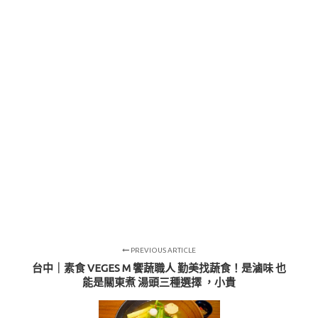
PREVIOUS ARTICLE
台中｜素食 VEGES M 饗蔬職人 勤美找蔬食！是滷味 也
能是關東煮 湯頭三種選擇 ，小貴