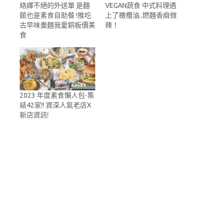
絡繹不絕的外送單 是麵
VEGAN蔬食 中式料理遇
館也是素食自助餐 !推吃
上了橄欖油..燃麵香麻微
古早味羹麵我愛銅板價美
辣！
食
2023 年度素食懶人包-集
結42家!! 資深人氣老店X
新店資訊!