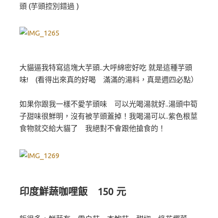
頭 (芋頭控別錯過 )
大貓逼我特寫這塊大芋頭..大呼綿密好吃 就是這種芋頭
味! (看得出來真的好喝 滿滿的湯料，真是週四必點）
如果你跟我一樣不愛芋頭味 可以光喝湯就好..湯頭中筍
子甜味很鮮明，沒有被芋頭蓋掉！我喝湯可以..紫色根莖
食物就交給大貓了 我絕對不會跟他搶食的！
印度鮮蔬咖哩飯 150 元