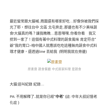
最近蠻常跟大貓喊..周圍還有哪家好吃…好像快被我們採
光了耶，想往台中 北區 北屯奔走..那邊也有不少美味蔬
食!大貓真的嗎？讓我瞧瞧…恩恩嘿嘿..你看你看 我又
挖到一家了！這個有著中式料理的蔬食風味 肯定符合”
爺”我的胃口~咱中國人就應該吃吃這種無肉蔬食中式料
理才健康，還透過line 丟給我 (明明我就在旁邊)
原素齋 蔬食餐廳 中式居家料理 是蔬食
大貓:這叫紀錄 紀錄…
PA: 不用解釋了..就是你已經”
中老
” (註: 中年大叔記憶老
化症 )