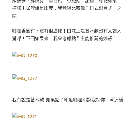
飯很多，鮮蔬有 雪白菇 杏鮑菇 甜椒 綠花椰菜
這樣！咖哩說是印度…我覺得比較像＂日式跟台式＂之
間
咖哩香氣有，沒有很濃郁！口味上是基本款沒有太讓人
驚呼！下回如果來 我會考慮點＂主廚推薦的炒飯＂
我有說是基本款..如果點了印度咖哩別說我拐你…就這樣