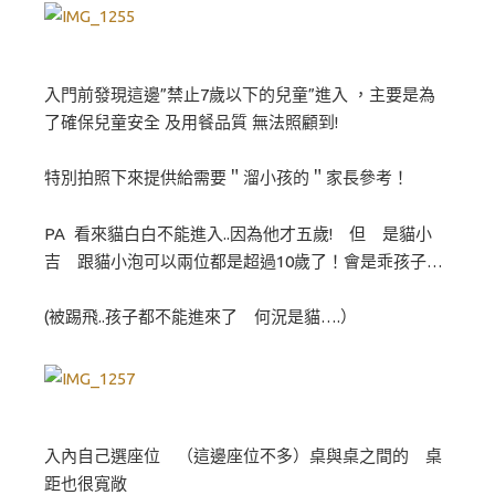
入門前發現這邊”禁止7歲以下的兒童”進入 ，主要是為
了確保兒童安全 及用餐品質 無法照顧到!
特別拍照下來提供給需要＂溜小孩的＂家長參考！
PA 看來貓白白不能進入..因為他才五歲! 但 是貓小
吉 跟貓小泡可以兩位都是超過10歲了！會是乖孩子…
(被踢飛..孩子都不能進來了 何況是貓….）
入內自己選座位 （這邊座位不多）桌與桌之間的 桌
距也很寬敞