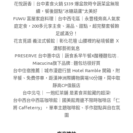
花悅蔬香｜台中素食火鍋 $339 爆盆款時令蔬菜盆無限
續，餐後甜點"冰糖葫蘆"太美好
FUWU 富屋家庭料理｜台中西屯區｜永豐棧旁高人氣家
庭定食，200多元享主食、湯品、甜點，超完整套餐飽
足感滿分！
花言覓語 義法式餐館｜彰化花壇 山腰裡的秘境餐廳 Ｘ
濃郁藝術氣息
PRESERVE 台中惠中店｜蔬食系早午餐X酸種麵包坊 .
Miacucina旗下品牌 : 麵包坊很好買
台中住宿推薦｜城市漫遊行旅 Hotel Ramble 開箱，附
早餐、免費停車，距漢神洲際購物廣場10分鐘，鬧中取
靜高CP值飯店
台中北屯｜ 一炮紅茶舖 是素食茶館藏的超深!
台中西台中西區咖啡館｜國美館周邊不限時咖啡店「仁
將 Caffeterry」，單車主題咖啡館、手作甜點與自在氛
圍