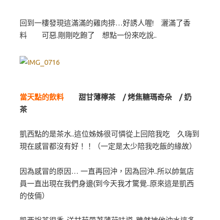
回到一樓發現這滿滿的雞肉排…好誘人喔! 灑滿了香
料 可惡.剛剛吃飽了 想點一份來吃說..
當天點的飲料
甜甘薄檸茶 / 烤焦糖瑪奇朵 / 奶
茶
凱西點的是茶水..這位姊姊很可憐從上回陪我吃 久嗨到
現在感冒都沒有好！！（一定是太少陪我吃飯的緣故）
因為感冒的原因… 一直再回沖，因為回沖..所以帥氣店
員一直出現在我們身邊(到今天我才驚覺..原來這是凱西
的伎倆）