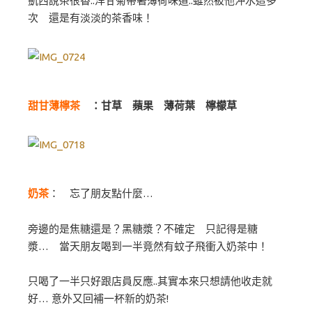
凱西說茶很香..洋甘菊帶著薄荷味道..雖然被他沖水這多
次 還是有淡淡的茶香味！
甜甘薄檸茶
：甘草 蘋果 薄荷葉 檸檬草
奶茶
： 忘了朋友點什麼…
旁邊的是焦糖還是？黑糖漿？不確定 只記得是糖
漿… 當天朋友喝到一半竟然有蚊子飛衝入奶茶中！
只喝了一半只好跟店員反應..其實本來只想請他收走就
好… 意外又回補一杯新的奶茶!