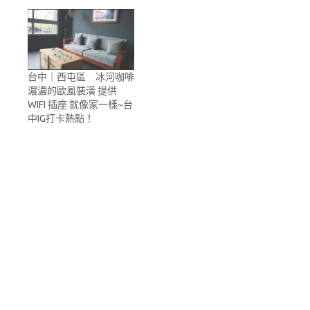
台中｜西屯區 冰河咖啡
濃濃的歐風裝潢 提供
WIFI 插座 就像家一樣~台
中IG打卡熱點！