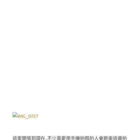
這家開張到現在..不少喜愛用手機拍照的人會跑來這邊拍