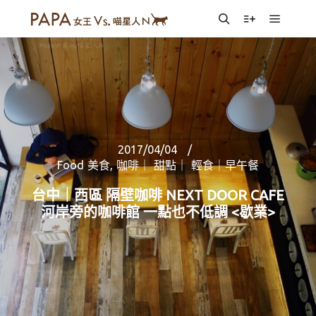
Main m
Search
More info
2017/04/04
Food 美食
,
咖啡｜ 甜點｜ 輕食｜早午餐
台中｜西區 隔壁咖啡 NEXT DOOR CAFE
河岸旁的咖啡館 一點也不低調 <歇業>