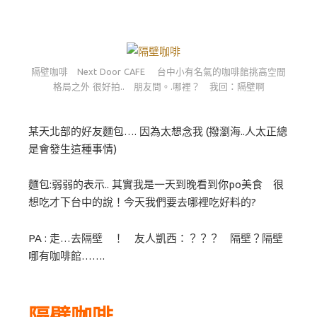
隔壁咖啡 Next Door CAFE 台中小有名氣的咖啡館挑高空間
格局之外 很好拍.. 朋友問。.哪裡？ 我回：隔壁啊
某天北部的好友麵包…. 因為太想念我 (撥瀏海..人太正總
是會發生這種事情)
麵包:弱弱的表示.. 其實我是一天到晚看到你po美食 很
想吃才下台中的說！今天我們要去哪裡吃好料的?
PA : 走…去隔壁 ！ 友人凱西：？？？ 隔壁？隔壁
哪有咖啡館…….
隔壁咖啡