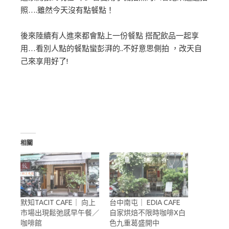
照….雖然今天沒有點餐點！
後來陸續有人進來都會點上一份餐點 搭配飲品一起享
用…看別人點的餐點蠻彭湃的..不好意思側拍 ，改天自
己來享用好了!
相關
默知TACIT CAFE｜ 向上
台中南屯｜ EDIA CAFE
市場出現鬆弛感早午餐／
自家烘焙不限時咖啡X白
咖啡館
色九重葛盛開中