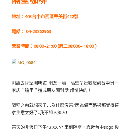
地址：403台中市西區華美街422號
電話：
04-23262963
營業時間：08:00~21:00 (週二08:000~ 18:00 )
剛說去隔壁咖啡館..朋友一臉 隔壁？讓我想到台中另一
家店＂這里＂造成朋友間對話 超愉快的！
隔壁之前就想來了…為什麼沒來?因為偶而路過都覺得這
家生意太好了..我不想人擠人!
某天的非假日下午13:XX 分 來到隔壁，靠近台中sogo 後