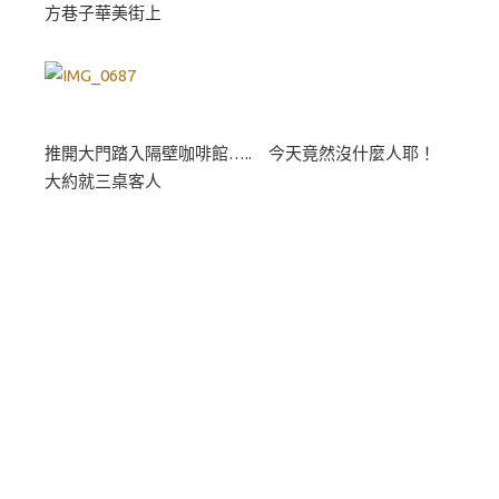
方巷子華美街上
推開大門踏入隔壁咖啡館….. 今天竟然沒什麼人耶！
大約就三桌客人