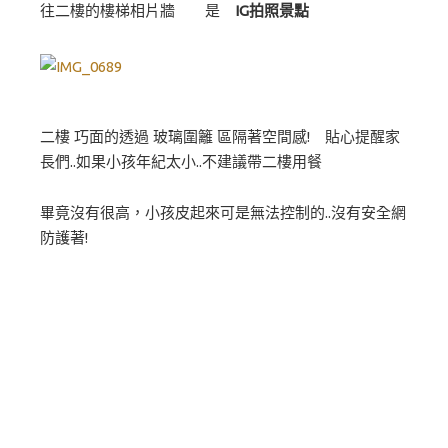
往二樓的樓梯相片牆 是
IG拍照景點
二樓 巧面的透過 玻璃圍籬 區隔著空間感! 貼心提醒家
長們..如果小孩年紀太小..不建議帶二樓用餐
畢竟沒有很高，小孩皮起來可是無法控制的..沒有安全網
防護著!