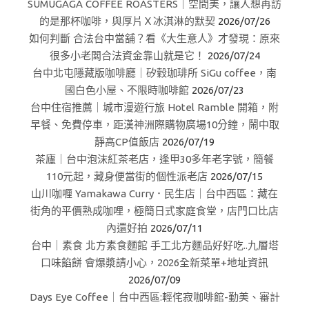
SUMUGAGA COFFEE ROASTERS｜空間美，讓人想再訪
的是那杯咖啡，與厚片Ｘ冰淇淋的默契
2026/07/26
如何判斷 合法台中當舖？看《大生意人》才發現：原來
很多小老闆合法資金靠山就是它！
2026/07/24
台中北屯隱藏版咖啡廳｜矽穀珈琲所 SiGu coffee，南
國白色小屋、不限時咖啡館
2026/07/23
台中住宿推薦｜城市漫遊行旅 Hotel Ramble 開箱，附
早餐、免費停車，距漢神洲際購物廣場10分鐘，鬧中取
靜高CP值飯店
2026/07/19
茶廬｜台中泡沫紅茶老店，逢甲30多年老字號，簡餐
110元起，藏身便當街的個性派老店
2026/07/15
山川咖喱 Yamakawa Curry．民生店｜台中西區：藏在
街角的平價熟成咖哩，極簡日式家庭食堂，店門口比店
內還好拍
2026/07/11
台中｜素食 北方素食麵館 手工北方麵品好好吃..九層塔
口味餡餅 會爆漿請小心，2026全新菜單+地址資訊
2026/07/09
Days Eye Coffee｜台中西區:輕侘寂咖啡館-勤美、審計