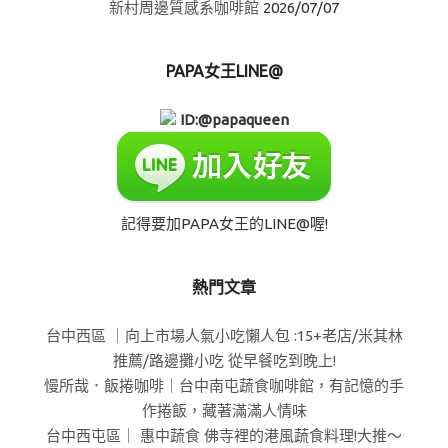
新村周邊質感系咖啡館
2026/07/07
PAPA女王LINE@
ID:@papaqueen
記得要加PAPA女王的LINE@喔!
熱門文章
台中西區 ｜向上市場人氣小吃懶人包 :15+老店/米其林
推薦/路邊攤小吃 從早餐吃到晚上!
慢所哉．飯捲咖啡｜台中南屯蔬食咖啡館，有記憶的手
作捲飯，藏著滿滿人情味
台中西屯區｜ 惠中蔬食 佛寺裡的港風蔬食料理!大推～