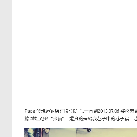
Papa 發現這家店有段時間了..一直到2015.07.0
據 地址跑來 “米貓”….還真的是給我巷子中的巷子福上