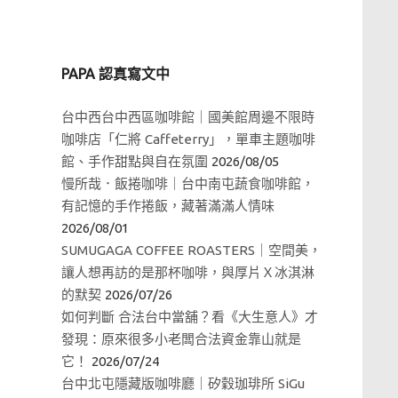
PAPA 認真寫文中
台中西台中西區咖啡館｜國美館周邊不限時
咖啡店「仁將 Caffeterry」，單車主題咖啡
館、手作甜點與自在氛圍
2026/08/05
慢所哉．飯捲咖啡｜台中南屯蔬食咖啡館，
有記憶的手作捲飯，藏著滿滿人情味
2026/08/01
SUMUGAGA COFFEE ROASTERS｜空間美，
讓人想再訪的是那杯咖啡，與厚片Ｘ冰淇淋
的默契
2026/07/26
如何判斷 合法台中當舖？看《大生意人》才
發現：原來很多小老闆合法資金靠山就是
它！
2026/07/24
台中北屯隱藏版咖啡廳｜矽穀珈琲所 SiGu