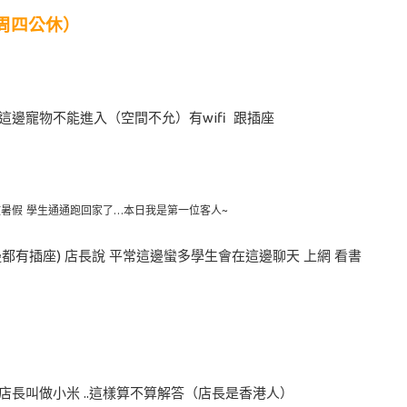
 （周四公休）
這邊寵物不能進入（空間不允）有wifi 跟插座
放暑假 學生通通跑回家了…本日我是第一位客人~
有插座) 店長說 平常這邊蠻多學生會在這邊聊天 上網 看書
!店長叫做小米 ..這樣算不算解答（店長是香港人）