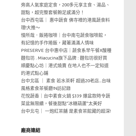
旁高人氣家庭定食，200多元享主食、湯品、
甜點，超完整套餐飽足感滿分！
台中西屯區｜ 惠中蔬食 佛寺裡的港風蔬食料
理!大推～
慢所哉．飯捲咖啡｜台中南屯蔬食咖啡館，
有記憶的手作捲飯，藏著滿滿人情味
PRESERVE 台中惠中店｜蔬食系早午餐X酸種
麵包坊 . Miacucina旗下品牌 : 麵包坊很好買
順慶點心坊｜港式燒賣 在地人也不一定知道
的港式點心鋪
台中北區 ｜ 素食 若水茶軒 超過20老店...台味
風格素食茶餐廳!N訪記錄
花悅蔬香｜台中素食火鍋 $339 爆盆款時令蔬
菜盆無限續，餐後甜點"冰糖葫蘆"太美好
台中北屯｜ 一炮紅茶舖 是素食茶館藏的超深!
廠商連結