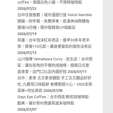
coffee，南國白色小屋、不限時咖啡館
2026/07/23
台中住宿推薦｜城市漫遊行旅 Hotel Ramble
開箱，附早餐、免費停車，距漢神洲際購物
廣場10分鐘，鬧中取靜高CP值飯店
2026/07/19
茶廬｜台中泡沫紅茶老店，逢甲30多年老字
號，簡餐110元起，藏身便當街的個性派老店
2026/07/15
山川咖喱 Yamakawa Curry．民生店｜台中西
區：藏在街角的平價熟成咖哩，極簡日式家
庭食堂，店門口比店內還好拍
2026/07/11
台中｜素食 北方素食麵館 手工北方麵品好好
吃..九層塔口味餡餅 會爆漿請小心，2026全新
菜單+地址資訊
2026/07/09
Days Eye Coffee｜台中西區:輕侘寂咖啡館-
勤美、審計新村周邊質感系咖啡館
2026/07/07