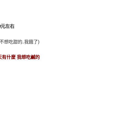
30元左右
不想吃甜的..我餓了)
今天有什麼 我想吃鹹的