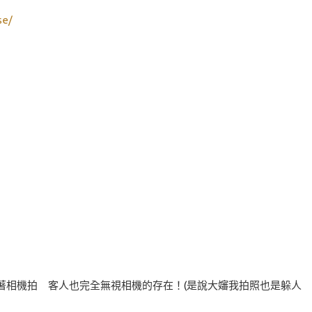
se/
手拿著相機拍 客人也完全無視相機的存在！(是說大嬸我拍照也是躲人