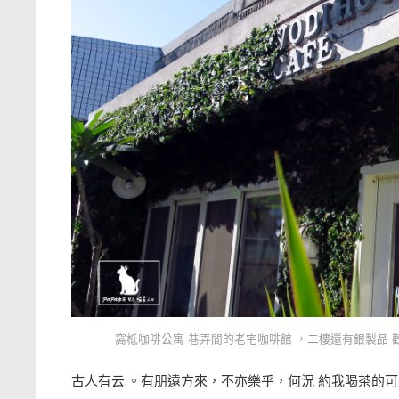
窩柢咖啡公寓 巷弄間的老宅咖啡館 ，二樓還有銀製品 歡
古人有云.。有朋遠方來，不亦樂乎，何況 約我喝茶的