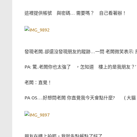
這裡提供帳號 與密碼… 需要嗎？ 自己看著辦！
發現老闆..卻還沒發現朋友的蹤跡…一問 老闆微笑表示:
PA: 驚..老闆你也太強了 ，怎知道 樓上的是我朋友？’
老闆：直覺！
PA OS….好想問老闆 你直覺我今天會點什麼? ( 大
朋友在樓上拍照，我就先點餐點了好了