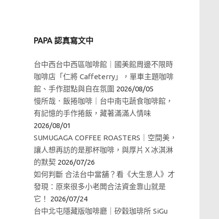
PAPA 認真寫文中
台中西台中西區咖啡館｜國美館周邊不限時
咖啡店「仁將 Caffeterry」，單車主題咖啡
館、手作甜點與自在氛圍
2026/08/05
慢所哉．飯捲咖啡｜台中南屯蔬食咖啡館，
有記憶的手作捲飯，藏著滿滿人情味
2026/08/01
SUMUGAGA COFFEE ROASTERS｜空間美，
讓人想再訪的是那杯咖啡，與厚片Ｘ冰淇淋
的默契
2026/07/26
如何判斷 合法台中當舖？看《大生意人》才
發現：原來很多小老闆合法資金靠山就是
它！
2026/07/24
台中北屯隱藏版咖啡廳｜矽穀珈琲所 SiGu