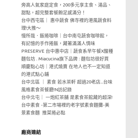
旁高人氣家庭定食，200多元享主食、湯品、
甜點，超完整套餐飽足感滿分！
台中西屯區｜ 惠中蔬食 佛寺裡的港風蔬食料
理!大推～
慢所哉．飯捲咖啡｜台中南屯蔬食咖啡館，
有記憶的手作捲飯，藏著滿滿人情味
PRESERVE 台中惠中店｜蔬食系早午餐X酸種
麵包坊 . Miacucina旗下品牌 : 麵包坊很好買
順慶點心坊｜港式燒賣 在地人也不一定知道
的港式點心鋪
台中北區 ｜ 素食 若水茶軒 超過20老店...台味
風格素食茶餐廳!N訪記錄
台中北屯｜ 一炮紅茶舖 是素食茶館藏的超深!
台中素食 -第二市場裡的老字號素食麵攤-美
景素食麵 推菜捲必點
廠商連結