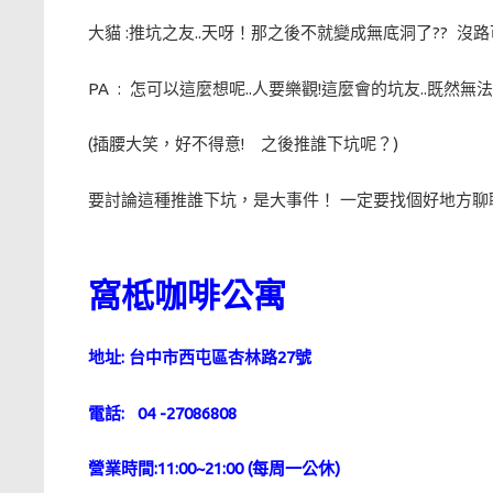
大貓 :推坑之友..天呀！那之後不就變成無底洞了?? 沒路
PA : 怎可以這麼想呢..人要樂觀!這麼會的坑友..既
(插腰大笑，好不得意! 之後推誰下坑呢？)
要討論這種推誰下坑，是大事件！ 一定要找個好地方聊
窩柢咖啡公寓
地址: 台中市西屯區杏林路27號
電話:
04 -27086808
營業時間:11:00~21:00 (每周一公休)