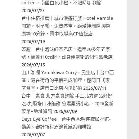
coffee，南國白色小屋、不限時咖啡館
2026/07/23
台中住宿推薦｜城市漫遊行旅 Hotel Ramble
開箱，附早餐、免費停車，距漢神洲際購物
廣場10分鐘，鬧中取靜高CP值飯店
2026/07/19
茶廬｜台中泡沫紅茶老店，逢甲30多年老字
號，簡餐110元起，藏身便當街的個性派老店
2026/07/15
山川咖喱 Yamakawa Curry．民生店｜台中西
區：藏在街角的平價熟成咖哩，極簡日式家
庭食堂，店門口比店內還好拍
2026/07/11
台中｜素食 北方素食麵館 手工北方麵品好好
吃..九層塔口味餡餅 會爆漿請小心，2026全新
菜單+地址資訊
2026/07/09
Days Eye Coffee｜台中西區:輕侘寂咖啡館-
勤美、審計新村周邊質感系咖啡館
2026/07/07