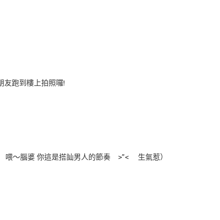
 朋友跑到樓上拍照囉!
貓 喂～腦婆 你這是搭訕男人的節奏 >”< 生氣惹）