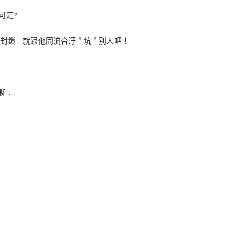
可走?
然無法封鎖 就跟他同流合汙＂坑＂別人吧！
聊…