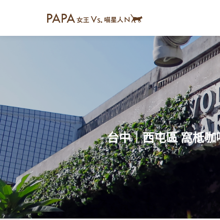
台中｜西屯區 窩柢咖啡公