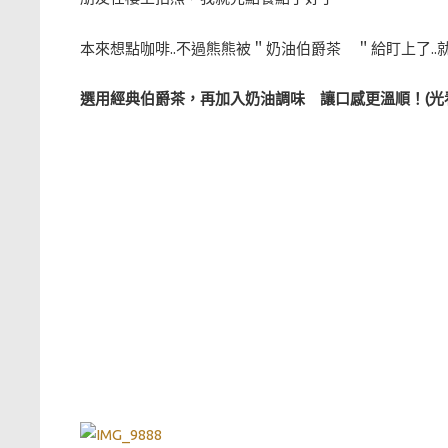
本來想點咖啡..不過熊熊被＂奶油伯爵茶 ＂給盯上了..
選用經典伯爵茶，再加入奶油調味 讓口感更溫順！(光