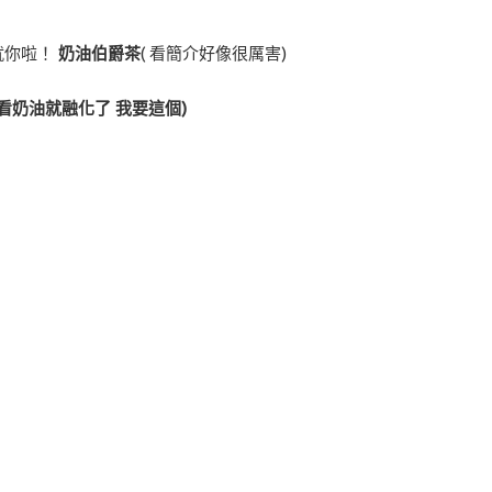
就你啦！
奶油伯爵茶
( 看簡介好像很厲害)
看奶油就融化了 我要這個)