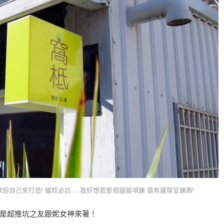
迎自己來打造! 貓奴必訪…. 我好想買那個貓臉項鍊 還有鏟屎官鍊飾!
可是超推坑之友跟妮女神來著！