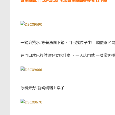
營業時間: 11:00~23:00 老闆營業時間好長喔!12小時
一鍋滾燙水..等著湯圓下鍋，自己找位子坐! 順便跟老
在門口就已經討論好要吃什麼 ，一入店門就 一臉常客模樣
冰料弄好..就碗碗端上桌了