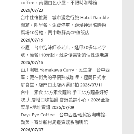
coffee，南國白色小屋、不限時咖啡館
2026/07/23
台中住宿推薦｜城市漫遊行旅 Hotel Ramble
開箱，附早餐、免費停車，距漢神洲際購物
廣場10分鐘，鬧中取靜高CP值飯店
2026/07/19
茶廬｜台中泡沫紅茶老店，逢甲30多年老字
號，簡餐110元起，藏身便當街的個性派老店
2026/07/15
山川咖喱 Yamakawa Curry．民生店｜台中西
區：藏在街角的平價熟成咖哩，極簡日式家
庭食堂，店門口比店內還好拍
2026/07/11
台中｜素食 北方素食麵館 手工北方麵品好好
吃..九層塔口味餡餅 會爆漿請小心，2026全新
菜單+地址資訊
2026/07/09
Days Eye Coffee｜台中西區:輕侘寂咖啡館-
勤美、審計新村周邊質感系咖啡館
2026/07/07