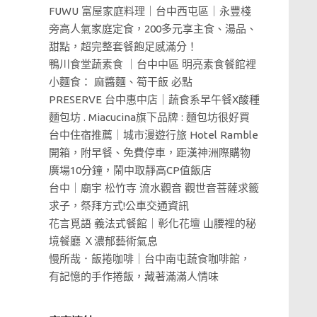
FUWU 富屋家庭料理｜台中西屯區｜永豐棧
旁高人氣家庭定食，200多元享主食、湯品、
甜點，超完整套餐飽足感滿分！
鴨川食堂蔬素食 ｜台中中區 明亮素食餐館裡
小麵食： 麻醬麵、筍干飯 必點
PRESERVE 台中惠中店｜蔬食系早午餐X酸種
麵包坊 . Miacucina旗下品牌 : 麵包坊很好買
台中住宿推薦｜城市漫遊行旅 Hotel Ramble
開箱，附早餐、免費停車，距漢神洲際購物
廣場10分鐘，鬧中取靜高CP值飯店
台中｜廟宇 松竹寺 流水觀音 觀世音菩薩求籤
求子，祭拜方式!公車交通資訊
花言覓語 義法式餐館｜彰化花壇 山腰裡的秘
境餐廳 Ｘ濃郁藝術氣息
慢所哉．飯捲咖啡｜台中南屯蔬食咖啡館，
有記憶的手作捲飯，藏著滿滿人情味