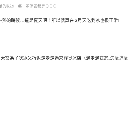
單的味道 每一顆湯圓都是ＱＱＱ
熱的時候…這是夏天吧！所以就算在 2月天吃剉冰也很正常!
朝天宮為了吃冰又折返走走走過來尋覓冰店（邊走邊哀怨..怎麼這麼