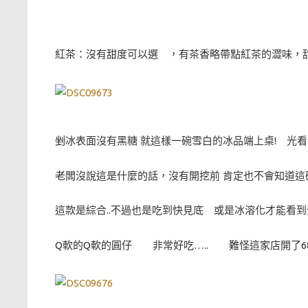
紅茶：沒有甜度可以選 ，有茶香略帶點紅茶的澀味，甜
剉冰表面沒有黑糖 就這樣一碗雪白的冰品端上桌! 光看
老闆沒說這是什麼的話，沒有開挖前 肯定也不會知道這碗
這款是綜合..不過也是吃到快見底 或是冰溶化才能看
Q軟的Q軟的圓仔 非常好吃….. 難怪這家店開了6