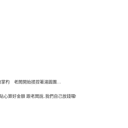
闆娘掌杓 老闆開始揉捏著湯圓團…
心算好金額 跟老闆說..我們自己放錢囉!