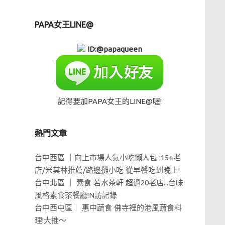
PAPA女王LINE@
ID:@papaqueen
記得要加PAPA女王的LINE@喔!
熱門文章
台中西區 ｜向上市場人氣小吃懶人包 :15+老
店/米其林推薦/路邊攤小吃 從早餐吃到晚上!
台中北區 ｜ 素食 若水茶軒 超過20老店...台味
風格素食茶餐廳!N訪記錄
台中西屯區｜ 惠中蔬食 佛寺裡的港風蔬食料
理!大推～