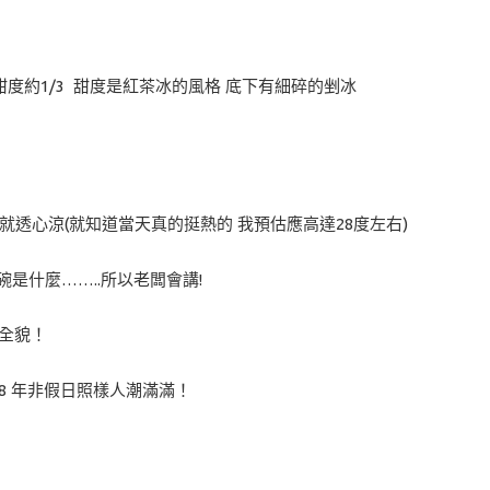
度約1/3 甜度是紅茶冰的風格 底下有細碎的剉冰
就透心涼(就知道當天真的挺熱的 我預估應高達28度左右)
是什麼……..所以老闆會講!
到全貌！
8 年非假日照樣人潮滿滿！