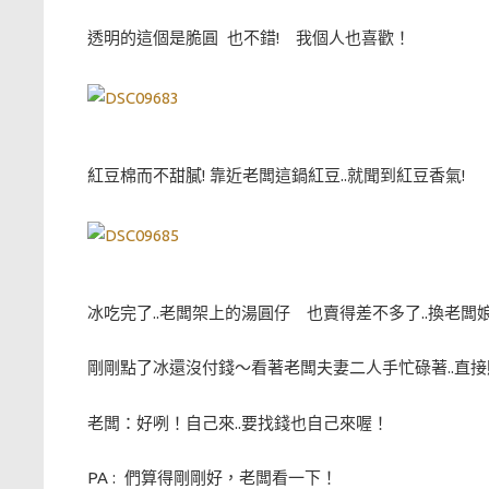
透明的這個是脆圓 也不錯! 我個人也喜歡！
紅豆棉而不甜膩! 靠近老闆這鍋紅豆..就聞到紅豆香氣!
冰吃完了..老闆架上的湯圓仔 也賣得差不多了..換老
剛剛點了冰還沒付錢～看著老闆夫妻二人手忙碌著..直接貼
老闆：好咧！自己來..要找錢也自己來喔！
PA : 們算得剛剛好，老闆看一下！