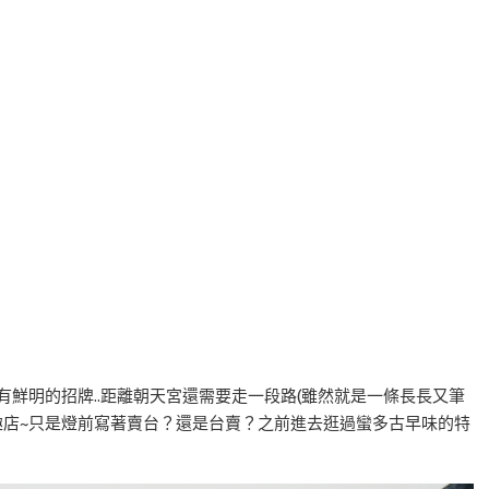
有鮮明的招牌..距離朝天宮還需要走一段路(雖然就是一條長長又筆
童趣店~只是燈前寫著賣台？還是台賣？之前進去逛過蠻多古早味的特