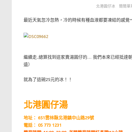
北港圓仔冰 簡簡單
最近天氣忽冷忽熱，冷的時候有種血液都要凍結的感覺～
繼續走..總算找到這家賣湯圓仔的… 我們本來已經抵達
遠）
就為了這碗25元的冰！！
北港圓仔湯
地址：
651雲林縣北港鎮中山路29號
電話：
05 773 1231