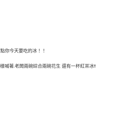
闆點你今天要吃的冰！！
喊著.老闆兩碗綜合兩碗花生 還有一杯紅茶冰!!