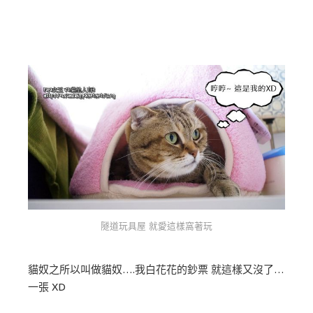
隧道玩具屋 就愛這樣窩著玩
貓奴之所以叫做貓奴….我白花花的鈔票 就這樣又沒了…
一張 XD