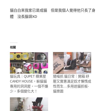
貓白白來我家已是成貓 但是我個人覺得他只長了身
體 沒長腦袋XD
相關
貓玩具｜QUPET 糖果屋
隨喵抓 貓日常｜開箱 紓
CANDY HOUSE，躲貓貓
壓又實惠滿足奴才懶惰成
專用的洞洞屋，一個不嫌
性而生…多用途貓抓板-
少，多個變化大！
貓樂園