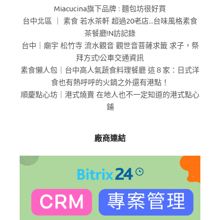
Miacucina旗下品牌 : 麵包坊很好買
台中北區 ｜ 素食 若水茶軒 超過20老店...台味風格素食
茶餐廳!N訪記錄
台中｜廟宇 松竹寺 流水觀音 觀世音菩薩求籤 求子，祭
拜方式!公車交通資訊
素食懶人包｜台中高人氣蔬食料理餐廳 這８家：日式洋
食也有熱呼呼的火鍋之外還有港點！
順慶點心坊｜港式燒賣 在地人也不一定知道的港式點心
鋪
廠商連結