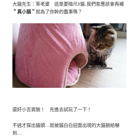
大貓先生：笨老婆 這是要暗示3貓..我們家應該會再補
＂真小貓＂
就為了你幹的蠢事嗎？
還好小吉賞臉！ 先進去試玩了一下！
不過才探出貓頭…就被貓白白迎面出現的大貓臉給嚇
到…