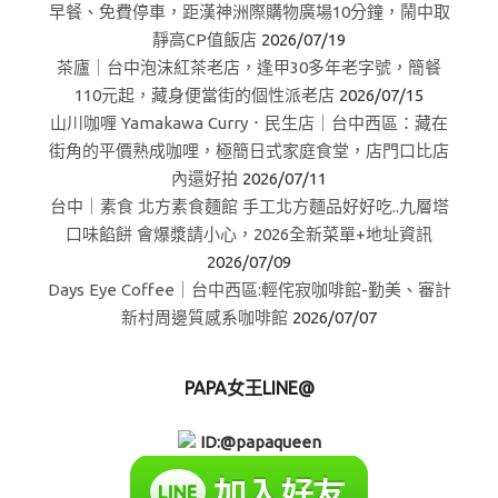
早餐、免費停車，距漢神洲際購物廣場10分鐘，鬧中取
靜高CP值飯店
2026/07/19
茶廬｜台中泡沫紅茶老店，逢甲30多年老字號，簡餐
110元起，藏身便當街的個性派老店
2026/07/15
山川咖喱 Yamakawa Curry．民生店｜台中西區：藏在
街角的平價熟成咖哩，極簡日式家庭食堂，店門口比店
內還好拍
2026/07/11
台中｜素食 北方素食麵館 手工北方麵品好好吃..九層塔
口味餡餅 會爆漿請小心，2026全新菜單+地址資訊
2026/07/09
Days Eye Coffee｜台中西區:輕侘寂咖啡館-勤美、審計
新村周邊質感系咖啡館
2026/07/07
PAPA女王LINE@
ID:@papaqueen