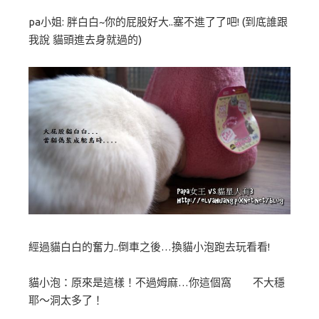
pa小姐: 胖白白~你的屁股好大..塞不進了了吧! (到底誰跟
我說 貓頭進去身就過的)
經過貓白白的奮力..倒車之後…換貓小泡跑去玩看看!
貓小泡：原來是這樣！不過姆麻…你這個窩 不大穩
耶～洞太多了！