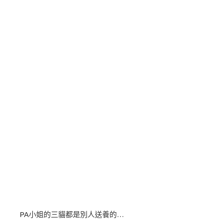
PA小姐的三貓都是別人送養的…