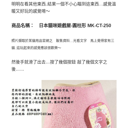
明明在看其他東西..結果一個不小心瞄到這東西…感覺溫
暖又好玩的感覺唷～
商品名稱： 日本貓咪遊戲屋-圓柱形 MK-CT-250
照片擷取於某貓用品官網之 販售資料…光看文字 馬上覺得家有三
貓..這玩起來的感覺應該很歡樂～
然後手就滑了出去…按了幾個按鈕 敲了幾個文字之
後……