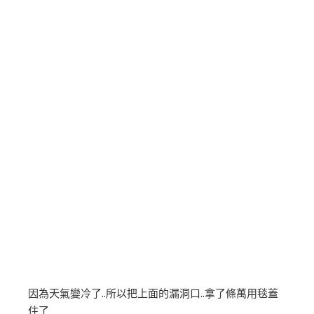
因為天氣變冷了..所以把上面的漏洞口..拿了條萬用毯蓋
住了