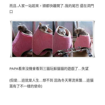
而且..人家一站起來，頭都快離開了..我的尾巴 還在洞門
口
PAPA看來沒機會看到三貓玩躲貓貓的遊戲了…失望
(但是….這就是人生…想不到 因為冬天寒流來襲….這貓
窩有了不一樣的使命)