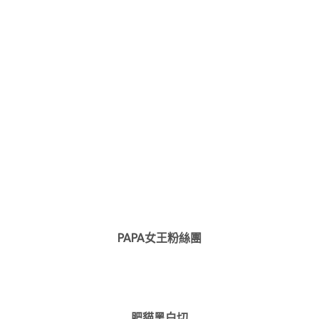
PAPA女王粉絲團
肥貓黑白切