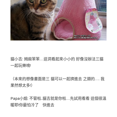
貓小吉: 姆麻笨笨…這洞看起來小小的 好像沒辦法三貓
一起玩樂唷!
（本來的想像畫面是三 貓可以一起擠進去 之類的…. 我
果然想太多!）
Papa小姐: 不管啦..貓吉就是你啦…先試用看看 這個很溫
暖耶!你最怕冷了 快進去