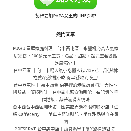
記得要加PAPA女王的LINE@喔!
熱門文章
FUWU 富屋家庭料理｜台中西屯區｜永豐棧旁高人氣家
庭定食，200多元享主食、湯品、甜點，超完整套餐飽
足感滿分！
台中西區 ｜向上市場人氣小吃懶人包 :15+老店/米其林
推薦/路邊攤小吃 從早餐吃到晚上!
台中西屯區｜ 惠中蔬食 佛寺裡的港風蔬食料理!大推～
慢所哉．飯捲咖啡｜台中南屯蔬食咖啡館，有記憶的手
作捲飯，藏著滿滿人情味
台中西台中西區咖啡館｜國美館周邊不限時咖啡店「仁
將 Caffeterry」，單車主題咖啡館、手作甜點與自在氛
圍
PRESERVE 台中惠中店｜蔬食系早午餐X酸種麵包坊 .