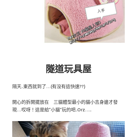
隧道玩具屋
隔天..東西就到了…(有沒有這快速??)
開心的拆開擺放在 三貓體型最小的貓小吉身邊才發
現…哎呀！這是給”小貓”玩的吧..Orz…..