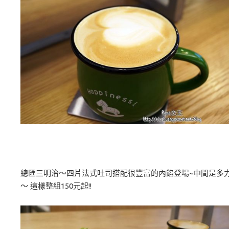
總匯三明治～四片法式吐司搭配很豐富的內餡登場~中間是多
～ 這樣整組150元起!!