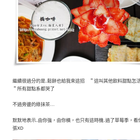
繼續很過分的是..鬆餅也給我來這招 ＂這叫其他飲料甜點怎
＂所有甜點系都哭了
不過旁邊的綠抹茶…
默默地表示..由你強，由你橫，也只有這時機..過了草莓季，看
張XD