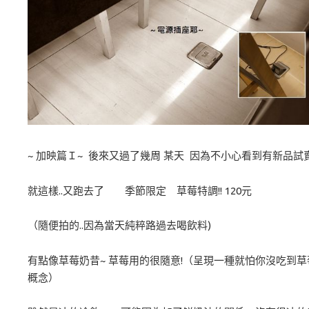
~ 加映篇Ｉ~ 後來又過了幾周 某天 因為不小心看到有新品試賣
就這樣..又跑去了 季節限定 草莓特調!! 120元
（隨便拍的..因為當天純粹路過去喝飲料)
有點像草莓奶昔~ 草莓用的很隨意!（呈現一種就怕你沒吃到草
概念）