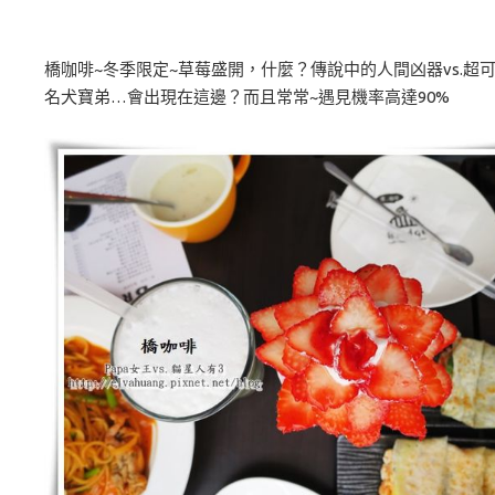
橋咖啡~冬季限定~草莓盛開，什麼？傳說中的人間凶器vs.超
名犬寶弟…會出現在這邊？而且常常~遇見機率高達90%