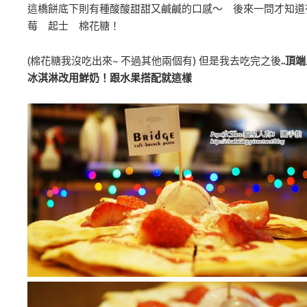
這橋餅底下則有種酸酸甜甜又鹹鹹的口感～ 後來一問才知道
莓 起士 棉花糖！
(棉花糖我沒吃出來~ 不過其他兩個有) 但是我去吃完之後
..頂
冰淇淋改用鮮奶！跟水果搭配就這樣