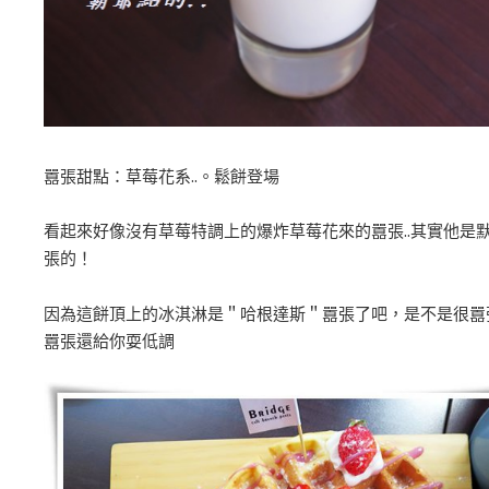
囂張甜點：草莓花系..。鬆餅登場
看起來好像沒有草莓特調上的爆炸草莓花來的囂張..其實他是
張的！
因為這餅頂上的冰淇淋是＂哈根達斯＂囂張了吧，是不是很
囂張還給你耍低調