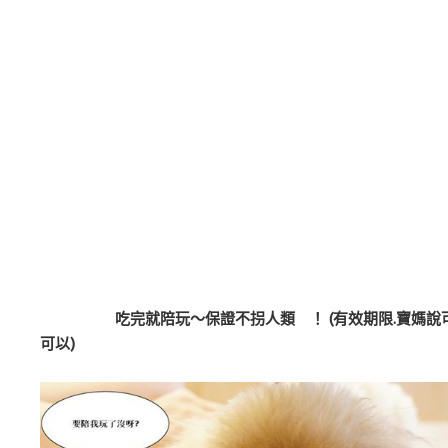
吃完就陪玩～保證不拐人類 ！ (有效期限.寶媽說
可以)