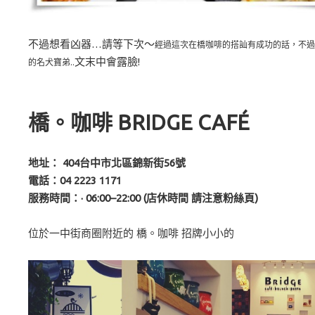
不過想看凶器…請等下次～
經過這次在橋咖啡的搭訕有成功的話，
不過
文末中會露臉!
的名犬寶弟..
橋。咖啡
BRIDGE CAFÉ
地址： 404台中市北區錦新街56號
電話：04 2223 1171
服務時間：· 06:00–22:00 (店休時間 請注意粉絲頁)
位於一中街商圈附近的 橋。咖啡 招牌小小的