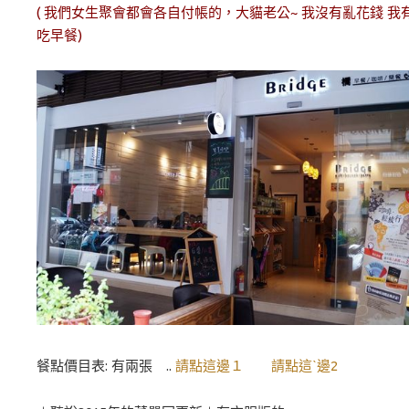
( 我們女生聚會都會各自付帳的，大貓老公~ 我沒有亂花錢 我
吃早餐)
餐點價目表: 有兩張 ..
請點這邊１
請點這ˋ邊2