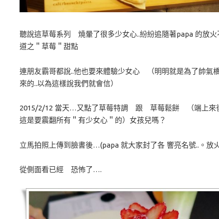
聽說這草莓系列 燒暈了很多少女心..紛紛追隨著papa 的放火
道之＂草莓＂甜點
連朋友霸哥都說..他也要來體驗少女心 （明明就是為了帥氣
來的..以為這樣說我們就會信）
2015/2/12 當天…又點了草莓特調 跟 草莓鬆餅 （端上
這是要震翻所有＂有少女心＂的）女孩兒嗎？
立馬拍照上傳到臉書後…(papa 就大家封了各 響亮名號..。放火
從側面看已經 恐怖了….