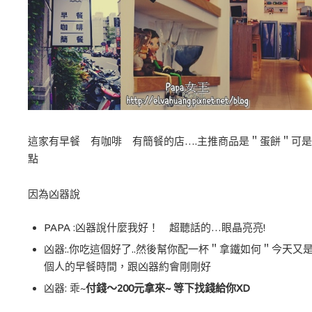
這家有早餐 有咖啡 有簡餐的店….主推商品是＂蛋餅＂可
點
因為凶器說
PAPA :凶器說什麼我好！ 超聽話的…眼晶亮亮!
凶器:.你吃這個好了..然後幫你配一杯＂拿鐵如何＂今天又
個人的早餐時間，跟凶器約會剛剛好
凶器: 乖~
付錢～200元拿來~ 等下找錢給你XD