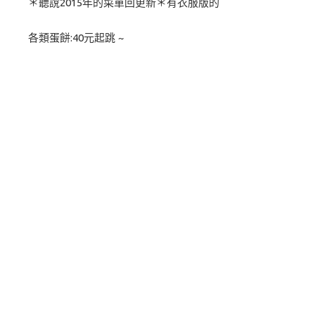
＊聽說2015年的菜單回更新＊有衣服版的
各類蛋餅:40元起跳 ~