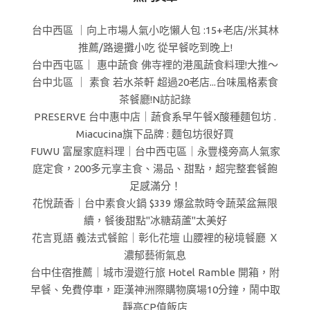
台中西區 ｜向上市場人氣小吃懶人包 :15+老店/米其林
推薦/路邊攤小吃 從早餐吃到晚上!
台中西屯區｜ 惠中蔬食 佛寺裡的港風蔬食料理!大推～
台中北區 ｜ 素食 若水茶軒 超過20老店...台味風格素食
茶餐廳!N訪記錄
PRESERVE 台中惠中店｜蔬食系早午餐X酸種麵包坊 .
Miacucina旗下品牌 : 麵包坊很好買
FUWU 富屋家庭料理｜台中西屯區｜永豐棧旁高人氣家
庭定食，200多元享主食、湯品、甜點，超完整套餐飽
足感滿分！
花悅蔬香｜台中素食火鍋 $339 爆盆款時令蔬菜盆無限
續，餐後甜點"冰糖葫蘆"太美好
花言覓語 義法式餐館｜彰化花壇 山腰裡的秘境餐廳 Ｘ
濃郁藝術氣息
台中住宿推薦｜城市漫遊行旅 Hotel Ramble 開箱，附
早餐、免費停車，距漢神洲際購物廣場10分鐘，鬧中取
靜高CP值飯店