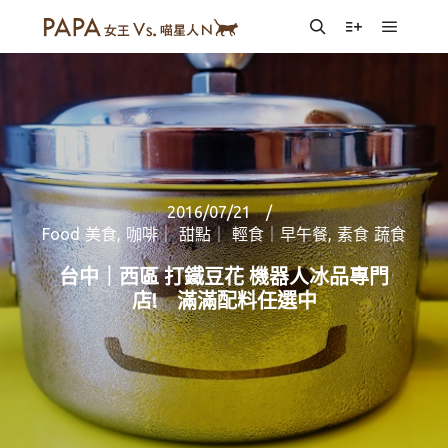
Main m
Search
More info
2016/07/21
Food 美食
,
咖啡｜ 甜點｜ 輕食｜早午餐
,
素食 蔬食
台中｜西區 打鐵豆花 機器人冰品專門
店! 滿滿配料任選中