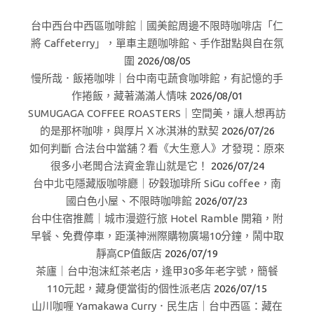
台中西台中西區咖啡館｜國美館周邊不限時咖啡店「仁
將 Caffeterry」，單車主題咖啡館、手作甜點與自在氛
圍
2026/08/05
慢所哉．飯捲咖啡｜台中南屯蔬食咖啡館，有記憶的手
作捲飯，藏著滿滿人情味
2026/08/01
SUMUGAGA COFFEE ROASTERS｜空間美，讓人想再訪
的是那杯咖啡，與厚片Ｘ冰淇淋的默契
2026/07/26
如何判斷 合法台中當舖？看《大生意人》才發現：原來
很多小老闆合法資金靠山就是它！
2026/07/24
台中北屯隱藏版咖啡廳｜矽穀珈琲所 SiGu coffee，南
國白色小屋、不限時咖啡館
2026/07/23
台中住宿推薦｜城市漫遊行旅 Hotel Ramble 開箱，附
早餐、免費停車，距漢神洲際購物廣場10分鐘，鬧中取
靜高CP值飯店
2026/07/19
茶廬｜台中泡沫紅茶老店，逢甲30多年老字號，簡餐
110元起，藏身便當街的個性派老店
2026/07/15
山川咖喱 Yamakawa Curry．民生店｜台中西區：藏在