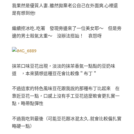
我果然是優質人妻..雖然拋棄老公自己在外面爽.心裡還
是有想到他!
繼續挖冰吃..吃著 發現旁邊來了一位美女耶～ 但是旁
邊的男士殺氣太重～ 沒辦法搭訕！ 哀怨呀
抹茶口味豆花出現，淡淡的抹茶香氣一點點的豆奶味
道 ，本來猜想這種豆花會比較像＂布丁＂
不過這家的特色風味豆花跟我說的那種布丁比起來 在
靠近豆花一點，口感上沒有手工豆花這麼軟會更扎實一
點，略帶點彈性
不過我吃到最後（可能豆花跟冰混太久..就會比較偏扎實
略硬一點）