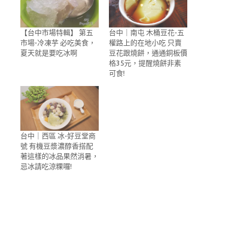
【台中市場特輯】 第五
台中｜南屯 木桶豆花-五
市場-冷凍芋 必吃美食，
權路上的在地小吃 只賣
夏天就是要吃冰啊
豆花跟燒餅，通通銅板價
格35元，提醒燒餅非素
可食!
台中｜西區 冰-好豆堂商
號 有機豆漿濃醇香搭配
著這樣的冰品果然消暑，
忌冰請吃涼粿囉!