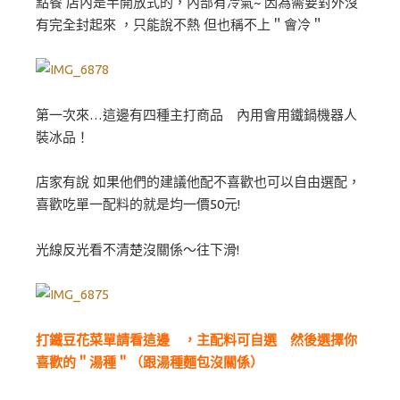
點餐 店內是半開放式的，內部有冷氣~ 因為需要對外沒
有完全封起來 ，只能說不熱 但也稱不上＂會冷＂
第一次來…這邊有四種主打商品 內用會用鐵鍋機器人
裝冰品！
店家有說 如果他們的建議他配不喜歡也可以自由選配，
喜歡吃單一配料的就是均一價50元!
光線反光看不清楚沒關係～往下滑!
打鐵豆花菜單請看這邊 ，主配料可自選 然後選擇你
喜歡的＂湯種＂（跟湯種麵包沒關係）