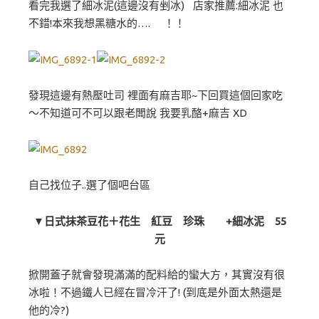
看完我選了細冰泥(這邊沒有剉冰) 店家推薦:細冰泥 也
不錯!本來我想黑糖水的…. ！！
發現這邊有熱壓吐司 裡面有麻吉耶~下回買這個回家吃
～不知道可不可以跟老闆說 我要乳酪+麻吉 XD
自己找位子..選了個吧台區
▼日式抹茶豆花＋花生 紅豆 珍珠 +細冰泥 55
元
掀開蓋子就會發現滿滿的配料給的蠻大方，其實沒有很
冰啦！不過鐵人已經在冒冷汗了! (到底是外面太熱還是
他的冷?)