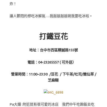
炸！
讓人鬱悶的想吃冰解氣….我敲敲敲敲碗我要吃冰啦。
打鐵豆花
地址：台中市西區精誠路155號
電話：04-23265557 ( 可外送）
營業時間：11:00~23:30 /豆花 / 下午茶/吐司/嫩仙草 /
芝麻糊
Pa大嬸 :附近就有很可愛的冰店 我們中午吃飽飯去吃