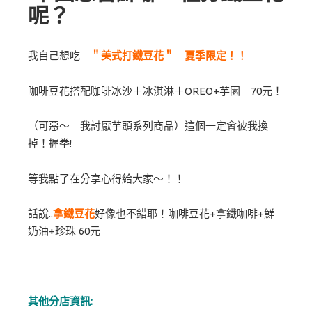
呢？
我自己想吃
＂美式打鐵豆花＂ 夏季限定！！
咖啡豆花搭配咖啡冰沙＋冰淇淋＋OREO+芋園 70元！
（可惡～ 我討厭芋頭系列商品）這個一定會被我換
掉！握拳!
等我點了在分享心得給大家～！！
話說..
拿鐵豆花
好像也不錯耶！咖啡豆花+拿鐵咖啡+鮮
奶油+珍珠 60元
其他分店資訊: