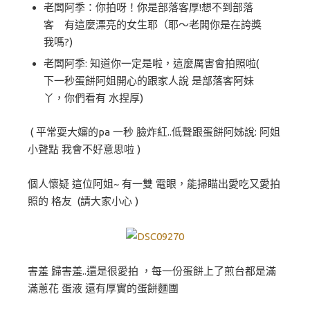
老闆阿季：你拍呀！你是部落客厚!想不到部落
客 有這麼漂亮的女生耶（耶～老闆你是在誇獎
我嗎?)
老闆阿季: 知道你一定是啦，這麼厲害會拍照啦(
下一秒蛋餅阿姐開心的跟家人說 是部落客阿妹
丫，你們看有 水捏厚)
( 平常耍大嬸的pa 一秒 臉炸紅..低聲跟蛋餅阿姊說: 阿姐
小聲點 我會不好意思啦 )
個人懷疑 這位阿姐~ 有一雙 電眼，能掃瞄出愛吃又愛拍
照的 格友 (請大家小心 )
害羞 歸害羞..還是很愛拍 ，每一份蛋餅上了煎台都是滿
滿蔥花 蛋液 還有厚實的蛋餅麵團