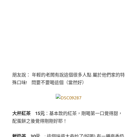
朋友說： 年輕的老闆有說這個很多人點 屬於他們家的特
殊口味! 問要不要喝這個（當然好）
大杯紅茶 15元
：基本款的紅茶，剛喝第一口覺得甜，
配蛋餅之後覺得剛剛好耶！
鮮奶茶 30元
: 這個味道太奇妙了(好喝) 有一種麥香奶