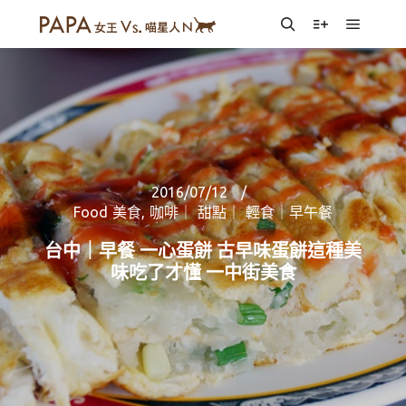
Main m
Search
More info
2016/07/12
Food 美食
,
咖啡｜ 甜點｜ 輕食｜早午餐
台中｜早餐 一心蛋餅 古早味蛋餅這種美
味吃了才懂 一中街美食