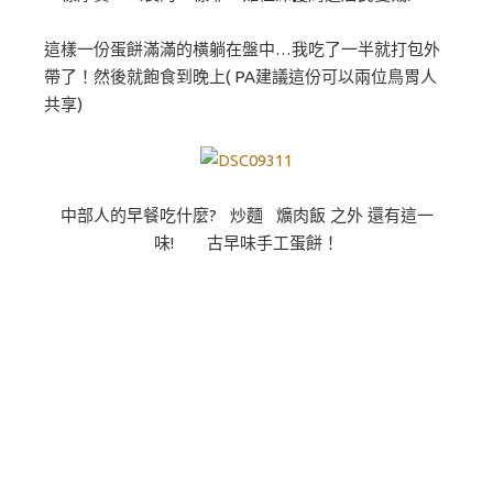
這樣一份蛋餅滿滿的橫躺在盤中…我吃了一半就打包外
帶了！然後就飽食到晚上( PA建議這份可以兩位鳥胃人
共享)
中部人的早餐吃什麼? 炒麵 爌肉飯 之外 還有這一
味! 古早味手工蛋餅！