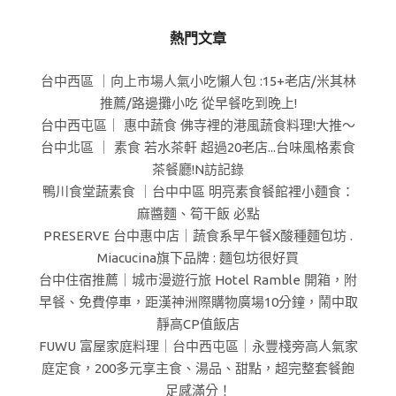
熱門文章
台中西區 ｜向上市場人氣小吃懶人包 :15+老店/米其林
推薦/路邊攤小吃 從早餐吃到晚上!
台中西屯區｜ 惠中蔬食 佛寺裡的港風蔬食料理!大推～
台中北區 ｜ 素食 若水茶軒 超過20老店...台味風格素食
茶餐廳!N訪記錄
鴨川食堂蔬素食 ｜台中中區 明亮素食餐館裡小麵食：
麻醬麵、筍干飯 必點
PRESERVE 台中惠中店｜蔬食系早午餐X酸種麵包坊 .
Miacucina旗下品牌 : 麵包坊很好買
台中住宿推薦｜城市漫遊行旅 Hotel Ramble 開箱，附
早餐、免費停車，距漢神洲際購物廣場10分鐘，鬧中取
靜高CP值飯店
FUWU 富屋家庭料理｜台中西屯區｜永豐棧旁高人氣家
庭定食，200多元享主食、湯品、甜點，超完整套餐飽
足感滿分！