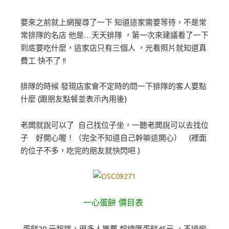
要來之前就上網搜尋了一下 知道這家需要等待，不是常
常排隊的名店 他是…天天排隊 ，第一次來建議看了一下
到底要吃什麼，這家店只有三個人 ，光看照片就知道真
費工 快不了 !!
排隊的時候 發現店家會不定時的問一下排隊的客人要點
什麼 (跟朋友點餐並表示內用後)
老闆就說可以了 自己找位子坐，一聽老闆說可以去找位
子 好開心喔！（完全不知道自己幹嘛這開心）
(裡面
的位子不多，吃完的朋友就快閃吧 )
一心蛋餅 價目表
蛋餅20 元起跳，很多人推薦 超總匯蛋餅45元 ，不過蠻