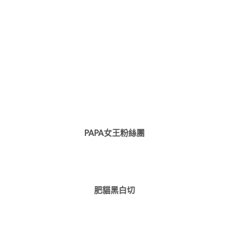
PAPA女王粉絲團
肥貓黑白切