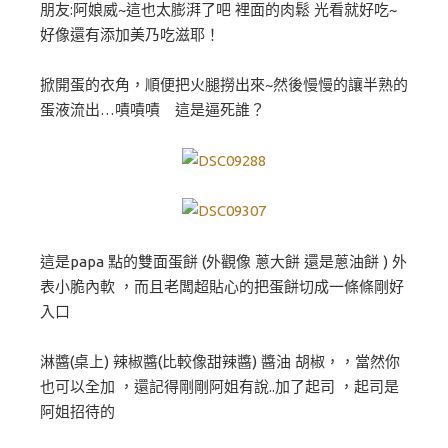
朋友:阿娘威~這也太膨湃了吧 裡面的肉鬆 光看就好吃~
好像還有添加美乃吃滋耶！
掀開蛋的衣角，順便把火腿撈出來~然後慢慢的讓半熟的
蛋液流出…嘖嘖嘖 這是逼死誰？
這是papa 點的雙面蛋餅 (外觀像 蔥大餅 還是蔥油餅 ) 外
表小脆內軟 ，而且老闆超貼心的把蛋餅切成一條條剛好
入口
淋醬(桌上) 辣椒醬(比較像甜辣醬) 醬油 胡椒，，當然你
也可以全加 ，還記得剛剛阿姐有說..加了起司 ，起司是
阿姐招待的