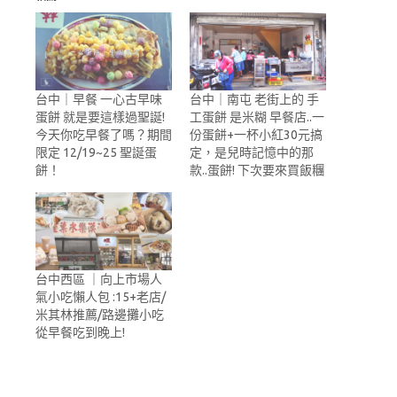
台中｜早餐 一心古早味
台中｜南屯 老街上的 手
蛋餅 就是要這樣過聖誕!
工蛋餅 是米糊 早餐店..一
今天你吃早餐了嗎？期間
份蛋餅+一杯小紅30元搞
限定 12/19~25 聖誕蛋
定，是兒時記憶中的那
餅！
款..蛋餅! 下次要來買飯糰
台中西區 ｜向上市場人
氣小吃懶人包 :15+老店/
米其林推薦/路邊攤小吃
從早餐吃到晚上!