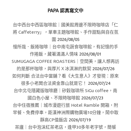
PAPA 認真寫文中
台中西台中西區咖啡館｜國美館周邊不限時咖啡店「仁
將 Caffeterry」，單車主題咖啡館、手作甜點與自在氛
圍
2026/08/05
慢所哉．飯捲咖啡｜台中南屯蔬食咖啡館，有記憶的手
作捲飯，藏著滿滿人情味
2026/08/01
SUMUGAGA COFFEE ROASTERS｜空間美，讓人想再訪
的是那杯咖啡，與厚片Ｘ冰淇淋的默契
2026/07/26
如何判斷 合法台中當舖？看《大生意人》才發現：原來
很多小老闆合法資金靠山就是它！
2026/07/24
台中北屯隱藏版咖啡廳｜矽穀珈琲所 SiGu coffee，南
國白色小屋、不限時咖啡館
2026/07/23
台中住宿推薦｜城市漫遊行旅 Hotel Ramble 開箱，附
早餐、免費停車，距漢神洲際購物廣場10分鐘，鬧中取
靜高CP值飯店
2026/07/19
茶廬｜台中泡沫紅茶老店，逢甲30多年老字號，簡餐