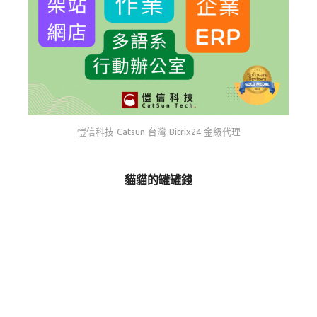
愷信科技 Catsun 台灣 Bitrix24 金級代理
貓貓的罐罐錢