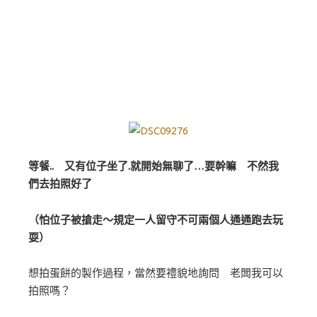
等餐.. 又有位子坐了.就開始無聊了…要幹嘛 不然我
們去拍照好了
（怕位子被搶走～規定一人留守不可兩個人通通跑去玩
耍）
想拍蛋餅的製作過程，當然要禮貌地詢問 老闆我可以
拍照嗎？