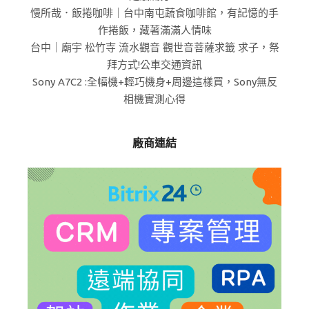
慢所哉．飯捲咖啡｜台中南屯蔬食咖啡館，有記憶的手
作捲飯，藏著滿滿人情味
台中｜廟宇 松竹寺 流水觀音 觀世音菩薩求籤 求子，祭
拜方式!公車交通資訊
Sony A7C2 :全幅機+輕巧機身+周邊這樣買，Sony無反
相機實測心得
廠商連結