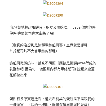
無預警地拉起蛋餅時，朋友又開始唉…. papa 你你你停
停停 這個起司也太牽絲了吧!
（我真的沒想到是這種牽絲起司耶，直覺就是哪種 一
片片起司片不大會牽絲的那種）
這起司微微奶味，鹹味不明顯（應該是挑選pizaa等級的
乳酪絲吧..因為每一塊蛋餅內都有牽絲起司) 拉起來連蔥
花都拉出來
蛋餅有多厚實這邊看，還去看別桌的蛋餅是不是跟我的
一樣厚實 （長的一樣耶，難怪深獲周邊居民愛戴）