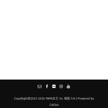
CopyRight©2023-2026 PAPA女王 Vs. 喵星人N | Powered By
CatSun