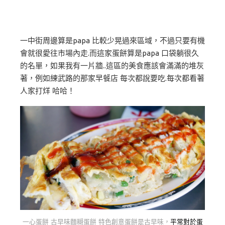
一中街周邊算是papa 比較少晃過來區域，不過只要有機
會就很愛往市場內走.而這家蛋餅算是papa 口袋躺很久
的名單，如果我有一片牆..這區的美食應該會滿滿的堆灰
著，例如練武路的那家早餐店 每次都說要吃.每次都看著
人家打烊 哈哈！
一心蛋餅 古早味麵糊蛋餅 特色創意蛋餅是古早味，
平常對於蛋