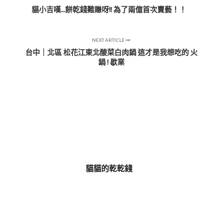
貓小吉嘆...餅乾錢難賺呀!! 為了兩億首次賣藝！！
NEXT ARTICLE
台中｜北區 松花江東北酸菜白肉鍋 這才是我想吃的 火
鍋 ! 歇業
貓貓的乾乾錢