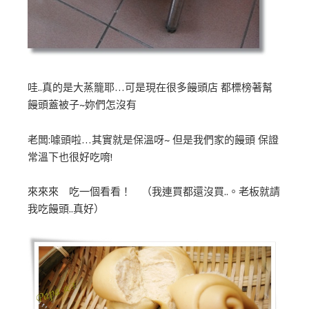
哇..真的是大蒸籠耶…可是現在很多饅頭店 都標榜著幫
饅頭蓋被子~妳們怎沒有
老闆:噱頭啦…其實就是保溫呀~ 但是我們家的饅頭 保證
常溫下也很好吃唷!
來來來 吃一個看看！ （我連買都還沒買..。老板就請
我吃饅頭..真好）