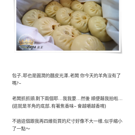
包子..耶也是圓潤的麵皮光澤..老闆 你今天的羊角沒有了
嗎?~
老闆抓抓頭.剩下兩個耶…我我要…然後 順便藉我拍啦…
(這就是羊角的底部..有著焦香味~ 會越嚼越香唷)
不過這個跟我再四維街買的尺寸好像不大一樣..似乎縮小
了一點～