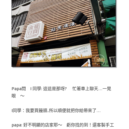
Papa問 I 同學: 這這是那呀? 忙著車上聊天…一晃
眼 ～
I同學：我要買饅頭..所以順便就把你給帶來了…
papa: 好不明顯的店家耶～ 虧你找的到！還客製手工