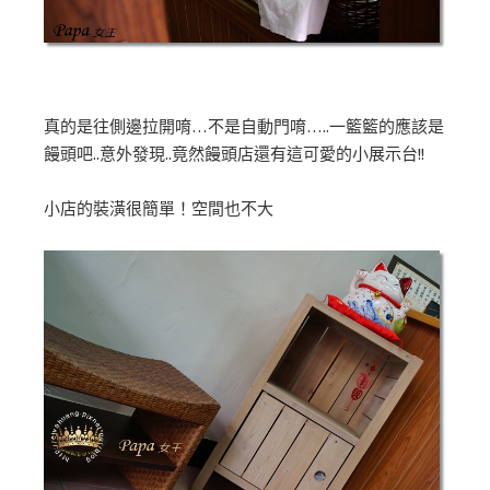
真的是往側邊拉開唷…不是自動門唷…..一籃籃的應該是
饅頭吧..意外發現..竟然饅頭店還有這可愛的小展示台!!
小店的裝潢很簡單！空間也不大