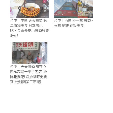
台中｜中區 天天饅頭 第
台中｜西區 不一樣 饅頭 -
二市場美食 日本味小
豆標 餡餅 銅板美食
吃，金黃外皮小饅頭只要
5元！
台中｜天天饅頭 甜在心
饅頭超過一甲子老店 !排
隊也要吃! 沒排隊時更要
來上幾顆!(第二市場)