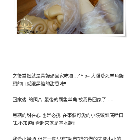
之後當然就是帶饅頭回家吃囉…^^ p~ 大貓愛死羊角饅
頭的口感跟黑糖的甜香味!!
回家後..的照片..最後的兩隻羊角.被我帶回家了 ….
黑糖的甜在心 也是必挑..在來個可愛的小饅頭到底啥口
味.不知道!! 看起來就是基本款!!
我愛小饅頭..但是一般只有”超市”機器做的才會小小的..