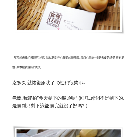
那那就借我拍饅頭可以嗎? 這就是甜在心饅頭的撕開圖..果然心很軟~撕開表皮的感覺 很有韌
性~原本被我捏撕的地方
沒多久 就恢復原狀了..Q性也很夠耶~
老闆..我能拍”今天剩下的饅頭嗎” (拜託..那個不是剩下的.
是賣到只剩下這些.賣完就沒了好嗎?..)