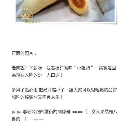
正面的照片…
老闆說：ㄚ對呀 我看板有寫唷＂小饅頭＂ 其實是因
為現在人吃的少 人口少！
多用了點心思,把尺寸縮小了 讓大家可以很輕鬆的品嘗
想吃的饅頭～又不會太多！
papa 那老闆跟四維街的關係是..====（ 女人果然是八
卦的 ） ====