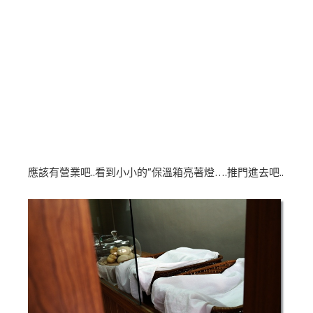
應該有營業吧..看到小小的”保溫箱亮著燈….推門進去吧..