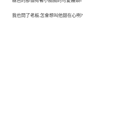
糖色的那個有著小圈圈的可愛饅頭!!
我也問了老板.怎會想叫他甜在心咧?