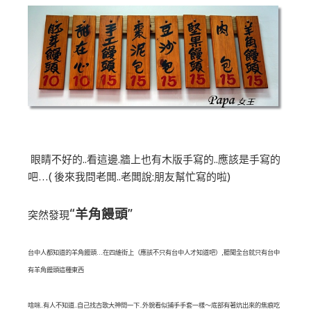
眼睛不好的..看這邊.牆上也有木版手寫的..應該是手寫的
吧…( 後來我問老闆..老闆說:朋友幫忙寫的啦)
“
羊角饅頭
”
突然發現
台中人都知道的羊角饅頭…在四維街上（應該不只有台中人才知道吧）,聽聞全台就只有台中
有羊角饅頭這種東西
啥咪..有人不知道..自己找古歌大神問一下..外貌看似捕手手套一樣～底部有著炕出來的焦痕吃