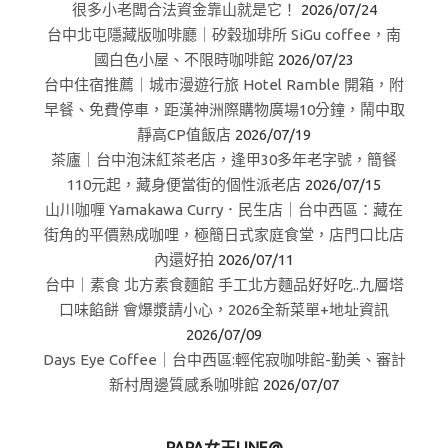
很多小老闆合法資金靠山就是它！
2026/07/24
台中北屯隱藏版咖啡廳｜矽穀珈琲所 SiGu coffee，南
國白色小屋、不限時咖啡館
2026/07/23
台中住宿推薦｜城市漫遊行旅 Hotel Ramble 開箱，附
早餐、免費停車，距漢神洲際購物廣場10分鐘，鬧中取
靜高CP值飯店
2026/07/19
茶廬｜台中泡沫紅茶老店，逢甲30多年老字號，簡餐
110元起，藏身便當街的個性派老店
2026/07/15
山川咖喱 Yamakawa Curry．民生店｜台中西區：藏在
街角的平價熟成咖哩，極簡日式家庭食堂，店門口比店
內還好拍
2026/07/11
台中｜素食 北方素食麵館 手工北方麵品好好吃..九層塔
口味餡餅 會爆漿請小心，2026全新菜單+地址資訊
2026/07/09
Days Eye Coffee｜台中西區:輕侘寂咖啡館-勤美、審計
新村周邊質感系咖啡館
2026/07/07