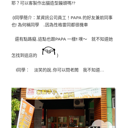
耶？可以客製作出貓造型饅頭嗎??
(I同學簡介：某資訊公司員工！PAPA 的好友兼前同事
也! 為何稱同學 ..因為性格雷同都很機車
還有點路癡..這點也跟PAPA 一樣!! 噗～ 就不知道她
怎找到這店的
)
I同學： 淡笑的說..你可以問老闆 我不知道…