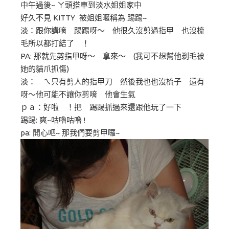
中午過後~ ㄚ頭搭車到淡水姐姐家中
好久不見 KITTY 被姐姐暱稱為 踢踢~
淡：跟你講唷 踢踢呀～ 他很久沒剪過指甲 也沒梳
毛所以都打結了 ！
PA: 那就先剪指甲呀～ 拿來～ (我可不想幫他剃毛被
她的貓爪抓傷)
淡： ㄟ只有剪人的指甲刀 然後我也也沒梳子 還有
呀～他可能不讓你剪唷 他會生氣
ｐａ：好啦 ！把 踢踢抓過來還跟他玩了一下
踢踢: 爽~咕嚕咕嚕 !
pa: 開心吧~ 那我們要剪甲囉~