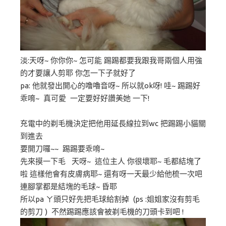
淡:天呀~ 你你你~ 怎可能 踢踢都要我跟我哥兩個人用強
的才要讓人剪耶 你怎一下子就好了
pa: 他就發出開心的噜嚕音呀~ 所以就ok呀! 哇~ 踢踢好
乖唷~ 真可愛 一定要好好讚美她 一下!
充電中的剃毛機決定把他用延長線拉到wc 把踢踢小貓關
到進去
要開刀囉~~ 踢踢要乖唷~
先來摸一下毛 天呀~ 這位主人 你很壞耶~ 毛都結塊了
啦 這樣他會有皮膚病耶~ 還有呀一天最少給他梳一次吧
連腳掌都是結塊的毛球~ 昏耶
所以pa ㄚ頭只好先把毛球給割掉 (ps :姐姐家沒有剪毛
的剪刀 ) 不然踢踢應該會被剃毛機的刀頭卡到吧 !