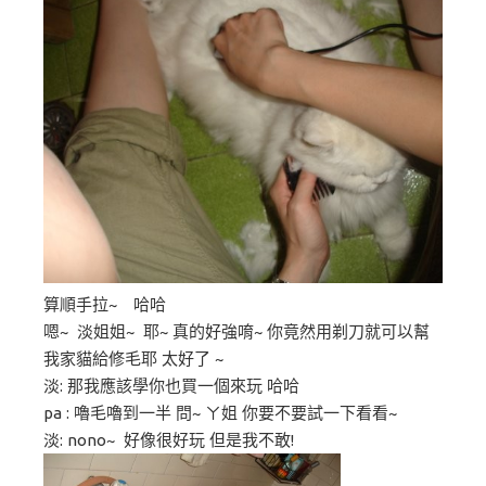
算順手拉~ 哈哈
嗯~ 淡姐姐~ 耶~ 真的好強唷~ 你竟然用剃刀就可以幫
我家貓給修毛耶 太好了 ~
淡: 那我應該學你也買一個來玩 哈哈
pa : 嚕毛嚕到一半 問~ ㄚ姐 你要不要試一下看看~
淡: nono~ 好像很好玩 但是我不敢!