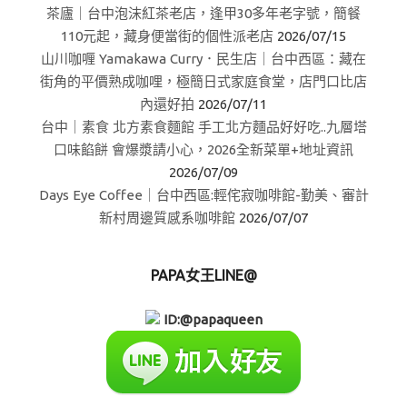
茶廬｜台中泡沫紅茶老店，逢甲30多年老字號，簡餐
110元起，藏身便當街的個性派老店
2026/07/15
山川咖喱 Yamakawa Curry．民生店｜台中西區：藏在
街角的平價熟成咖哩，極簡日式家庭食堂，店門口比店
內還好拍
2026/07/11
台中｜素食 北方素食麵館 手工北方麵品好好吃..九層塔
口味餡餅 會爆漿請小心，2026全新菜單+地址資訊
2026/07/09
Days Eye Coffee｜台中西區:輕侘寂咖啡館-勤美、審計
新村周邊質感系咖啡館
2026/07/07
PAPA女王LINE@
ID:@papaqueen