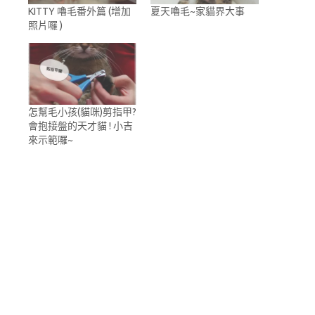
KITTY 嚕毛番外篇 (增加
夏天嚕毛~家貓界大事
照片囉 )
怎幫毛小孩(貓咪)剪指甲?
會抱接盤的天才貓 ! 小吉
來示範囉~