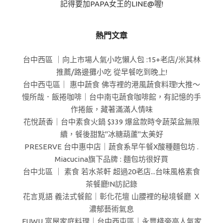
記得要加PAPA女王的LINE@喔!
熱門文章
台中西區 ｜向上市場人氣小吃懶人包 :15+老店/米其林
推薦/路邊攤小吃 從早餐吃到晚上!
台中西屯區｜ 惠中蔬食 佛寺裡的港風蔬食料理!大推～
慢所哉．飯捲咖啡｜台中南屯蔬食咖啡館，有記憶的手
作捲飯，藏著滿滿人情味
花悅蔬香｜台中素食火鍋 $339 爆盆款時令蔬菜盆無限
續，餐後甜點"冰糖葫蘆"太美好
PRESERVE 台中惠中店｜蔬食系早午餐X酸種麵包坊 .
Miacucina旗下品牌 : 麵包坊很好買
台中北區 ｜ 素食 若水茶軒 超過20老店...台味風格素食
茶餐廳!N訪記錄
花言覓語 義法式餐館｜彰化花壇 山腰裡的秘境餐廳 Ｘ
濃郁藝術氣息
FUWU 富屋家庭料理｜台中西屯區｜永豐棧旁高人氣家