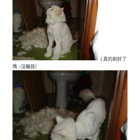
( 真的剃好了
嗎 ~沒騙我）