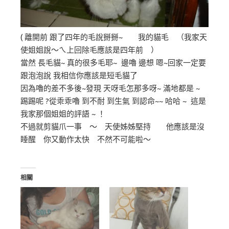
( 離開前 跟了四年的毛說掰掰~ 我的貓毛 （我家天
使姐姐說～ㄟ上回除毛應該是四年前 ）
當然 長毛貓~ 真的很多毛耶~ 邊嚕 邊想 嗯~回家一定要
跟泡泡說 我相信你應該是短毛貓了
因為嚕的差不多後~發現 天呀毛怎那多呀~ 滿地都是 ~
踢踢呢 ?從乖乖嚕 到不耐 到生氣 到認命~~ 哈哈 ~ 這是
我家那個姐姐的評語 ~ ！
不過就剪貓爪一事 ～ 天使姊姊堅持 他應該是沒
睡醒 你又動作太快 不然不可能啦～
相關