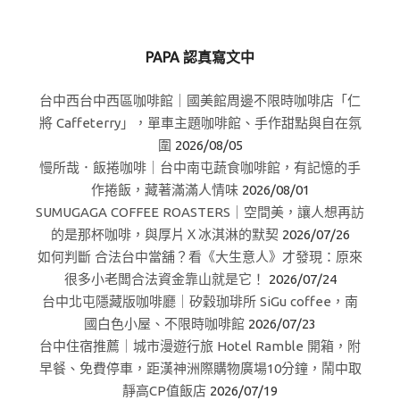
PAPA 認真寫文中
台中西台中西區咖啡館｜國美館周邊不限時咖啡店「仁
將 Caffeterry」，單車主題咖啡館、手作甜點與自在氛
圍
2026/08/05
慢所哉．飯捲咖啡｜台中南屯蔬食咖啡館，有記憶的手
作捲飯，藏著滿滿人情味
2026/08/01
SUMUGAGA COFFEE ROASTERS｜空間美，讓人想再訪
的是那杯咖啡，與厚片Ｘ冰淇淋的默契
2026/07/26
如何判斷 合法台中當舖？看《大生意人》才發現：原來
很多小老闆合法資金靠山就是它！
2026/07/24
台中北屯隱藏版咖啡廳｜矽穀珈琲所 SiGu coffee，南
國白色小屋、不限時咖啡館
2026/07/23
台中住宿推薦｜城市漫遊行旅 Hotel Ramble 開箱，附
早餐、免費停車，距漢神洲際購物廣場10分鐘，鬧中取
靜高CP值飯店
2026/07/19