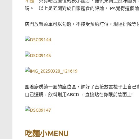
ㄔ麵
只有吧台座位的狹小麵店，提供東南亞風味麵食，
嗎。 以上是老闆對於自家麵食的評論， PA覺得這個
店門放置菜單可以勾選，不接受預約訂位，現場排隊等候
圍著廚房繞一圈的座位區，麵好了直接放置檯子上自己拿
自己選購，飲料則用ABCD ，直接貼在你眼前牆面上!
吃麵小MENU