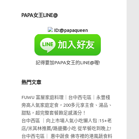
PAPA女王LINE@
ID:@papaqueen
記得要加PAPA女王的LINE@喔!
熱門文章
FUWU 富屋家庭料理｜台中西屯區｜永豐棧
旁高人氣家庭定食，200多元享主食、湯品、
甜點，超完整套餐飽足感滿分！
台中西區 ｜向上市場人氣小吃懶人包 :15+老
店/米其林推薦/路邊攤小吃 從早餐吃到晚上!
台中西屯區｜ 惠中蔬食 佛寺裡的港風蔬食料