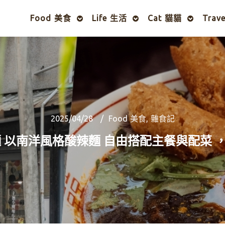
Food 美食
Life 生活
Cat 貓貓
Trav
2025/04/28
Food 美食
,
雜食記
麵 以南洋風格酸辣麵 自由搭配主餐與配菜 