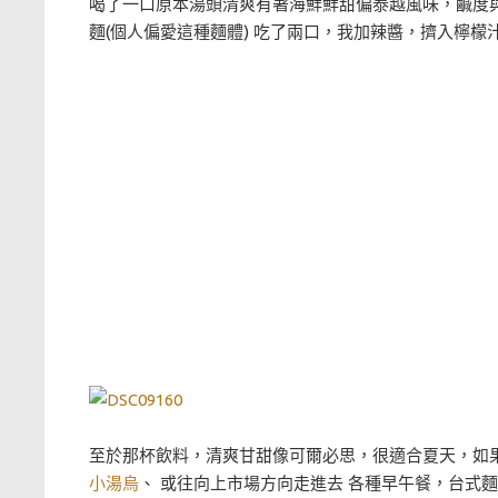
喝了一口原本湯頭清爽有著海鮮鮮甜偏泰越風味，鹹度與酸
麵(個人偏愛這種麵體) 吃了兩口，我加辣醬，擠入檸
至於那杯飲料，清爽甘甜像可爾必思，很適合夏天，如
小湯烏
、 或往向上市場方向走進去 各種早午餐，台式