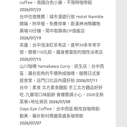
coffee，南國白色小屋、不限時咖啡館
2026/07/23
台中住宿推薦｜城市漫遊行旅 Hotel Ramble
開箱，附早餐、免費停車，距漢神洲際購物
廣場10分鐘，鬧中取靜高CP值飯店
2026/07/19
茶廬｜台中泡沫紅茶老店，逢甲30多年老字
號，簡餐110元起，藏身便當街的個性派老店
2026/07/15
山川咖喱 Yamakawa Curry．民生店｜台中西
區：藏在街角的平價熟成咖哩，極簡日式家
庭食堂，店門口比店內還好拍
2026/07/11
台中｜素食 北方素食麵館 手工北方麵品好好
吃..九層塔口味餡餅 會爆漿請小心，2026全新
菜單+地址資訊
2026/07/09
Days Eye Coffee｜台中西區:輕侘寂咖啡館-
勤美、審計新村周邊質感系咖啡館
2026/07/07