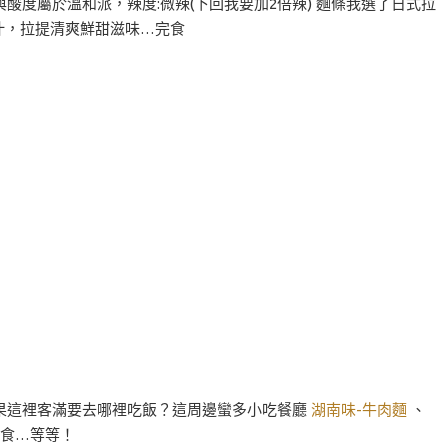
度屬於溫和派，辣度:微辣(下回我要加2倍辣) 麵條我選了日式拉
檬汁，拉提清爽鮮甜滋味…完食
果這裡客滿要去哪裡吃飯？這周邊蠻多小吃餐廳
湖南味-牛肉麵
、
麵食…等等！