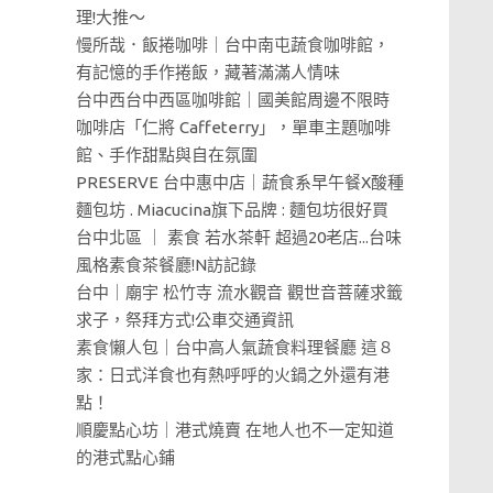
理!大推～
慢所哉．飯捲咖啡｜台中南屯蔬食咖啡館，
有記憶的手作捲飯，藏著滿滿人情味
台中西台中西區咖啡館｜國美館周邊不限時
咖啡店「仁將 Caffeterry」，單車主題咖啡
館、手作甜點與自在氛圍
PRESERVE 台中惠中店｜蔬食系早午餐X酸種
麵包坊 . Miacucina旗下品牌 : 麵包坊很好買
台中北區 ｜ 素食 若水茶軒 超過20老店...台味
風格素食茶餐廳!N訪記錄
台中｜廟宇 松竹寺 流水觀音 觀世音菩薩求籤
求子，祭拜方式!公車交通資訊
素食懶人包｜台中高人氣蔬食料理餐廳 這８
家：日式洋食也有熱呼呼的火鍋之外還有港
點！
順慶點心坊｜港式燒賣 在地人也不一定知道
的港式點心鋪