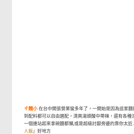
ㄔ麵小
在台中開張營業蠻多年了，一開始是因為這家麵
到配料都可以自由選配，清爽湯頭酸中帶辣，還有各種涼
一個連站起來拿碗麵都懶,或是超級討厭旁邊的靠你太近…
人飯
』好地方