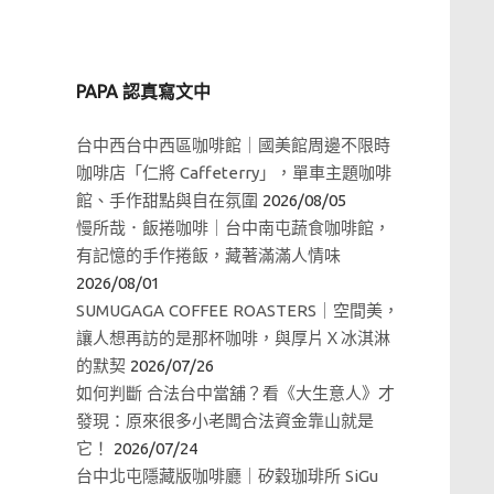
PAPA 認真寫文中
台中西台中西區咖啡館｜國美館周邊不限時
咖啡店「仁將 Caffeterry」，單車主題咖啡
館、手作甜點與自在氛圍
2026/08/05
慢所哉．飯捲咖啡｜台中南屯蔬食咖啡館，
有記憶的手作捲飯，藏著滿滿人情味
2026/08/01
SUMUGAGA COFFEE ROASTERS｜空間美，
讓人想再訪的是那杯咖啡，與厚片Ｘ冰淇淋
的默契
2026/07/26
如何判斷 合法台中當舖？看《大生意人》才
發現：原來很多小老闆合法資金靠山就是
它！
2026/07/24
台中北屯隱藏版咖啡廳｜矽穀珈琲所 SiGu