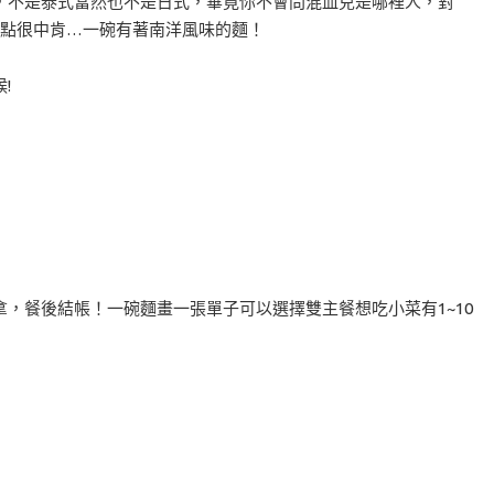
不是泰式當然也不是日式，畢竟你不會問混血兒是哪裡人，對
論點很中肯…一碗有著南洋風味的麵！
!
，餐後結帳！一碗麵畫一張單子可以選擇雙主餐想吃小菜有1~10