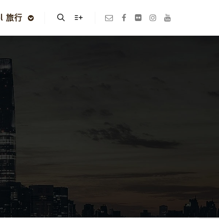
el 旅行
Search
More info