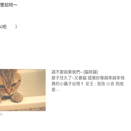
鐘響起時～
～
可以吧 ）
請不要拋棄我們~ (貓咪篇)
屋子住久了~又養貓 感覺好像越來越多怪
異的小蟲子出現 !! 女王 : 泡泡 小吉 到底
是…
~