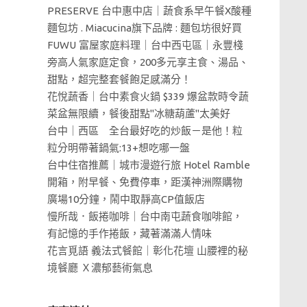
PRESERVE 台中惠中店｜蔬食系早午餐X酸種
麵包坊 . Miacucina旗下品牌 : 麵包坊很好買
FUWU 富屋家庭料理｜台中西屯區｜永豐棧
旁高人氣家庭定食，200多元享主食、湯品、
甜點，超完整套餐飽足感滿分！
花悅蔬香｜台中素食火鍋 $339 爆盆款時令蔬
菜盆無限續，餐後甜點"冰糖葫蘆"太美好
台中｜西區 全台最好吃的炒飯－是他！粒
粒分明帶著鍋氣:13+想吃哪一盤
台中住宿推薦｜城市漫遊行旅 Hotel Ramble
開箱，附早餐、免費停車，距漢神洲際購物
廣場10分鐘，鬧中取靜高CP值飯店
慢所哉．飯捲咖啡｜台中南屯蔬食咖啡館，
有記憶的手作捲飯，藏著滿滿人情味
花言覓語 義法式餐館｜彰化花壇 山腰裡的秘
境餐廳 Ｘ濃郁藝術氣息