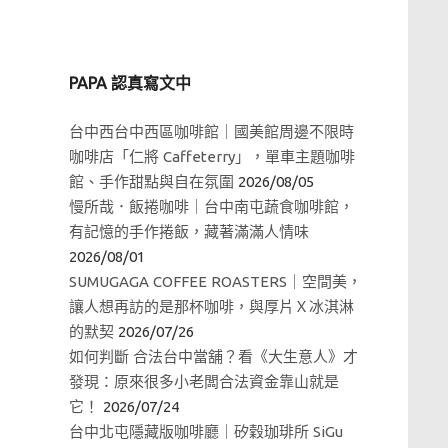
PAPA 認真寫文中
台中西台中西區咖啡館｜國美館周邊不限時
咖啡店「仁將 Caffeterry」，單車主題咖啡
館、手作甜點與自在氛圍
2026/08/05
慢所哉．飯捲咖啡｜台中南屯蔬食咖啡館，
有記憶的手作捲飯，藏著滿滿人情味
2026/08/01
SUMUGAGA COFFEE ROASTERS｜空間美，
讓人想再訪的是那杯咖啡，與厚片Ｘ冰淇淋
的默契
2026/07/26
如何判斷 合法台中當舖？看《大生意人》才
發現：原來很多小老闆合法資金靠山就是
它！
2026/07/24
台中北屯隱藏版咖啡廳｜矽穀珈琲所 SiGu