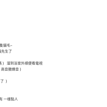
隻貓毛~
貓先生了
嗎 ) 溜到浴室外順便看電視
 高音撒嬌音 )
來了 )
 一樣黏人
去