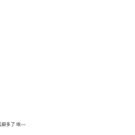
格孤僻多了 唉~~