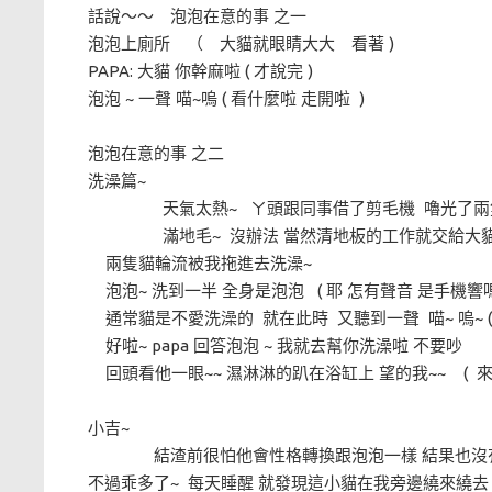
話說～～ 泡泡在意的事 之一
泡泡上廁所 （ 大貓就眼睛大大 看著 )
PAPA: 大貓 你幹麻啦 ( 才說完 )
泡泡 ~ 一聲 喵~嗚 ( 看什麼啦 走開啦 )
泡泡在意的事 之二
洗澡篇~
天氣太熱~ ㄚ頭跟同事借了剪毛機 嚕光了兩
滿地毛~ 沒辦法 當然清地板的工作就交給大
兩隻貓輪流被我拖進去洗澡~
泡泡~ 洗到一半 全身是泡泡 ( 耶 怎有聲音 是手機響
通常貓是不愛洗澡的 就在此時 又聽到一聲 喵~ 嗚~ (
好啦~ papa 回答泡泡 ~ 我就去幫你洗澡啦 不要吵
回頭看他一眼~~ 濕淋淋的趴在浴缸上 望的我~~ ( 
小吉~
結渣前很怕他會性格轉換跟泡泡一樣 結果也沒有
不過乖多了~ 每天睡醒 就發現這小貓在我旁邊繞來繞