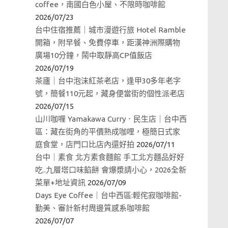
coffee，南國白色小屋、不限時咖啡館
2026/07/23
台中住宿推薦｜城市漫遊行旅 Hotel Ramble
開箱，附早餐、免費停車，距漢神洲際購物
廣場10分鐘，鬧中取靜高CP值飯店
2026/07/19
茶廬｜台中泡沫紅茶老店，逢甲30多年老字
號，簡餐110元起，藏身便當街的個性派老店
2026/07/15
山川咖喱 Yamakawa Curry．民生店｜台中西
區：藏在街角的平價熟成咖哩，極簡日式家
庭食堂，店門口比店內還好拍
2026/07/11
台中｜素食 北方素食麵館 手工北方麵品好好
吃..九層塔口味餡餅 會爆漿請小心，2026全新
菜單+地址資訊
2026/07/09
Days Eye Coffee｜台中西區:輕侘寂咖啡館-
勤美、審計新村周邊質感系咖啡館
2026/07/07