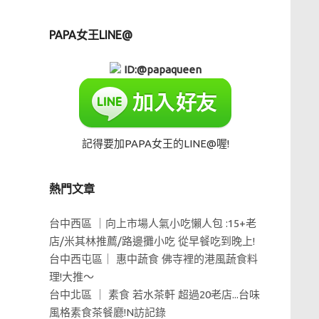
PAPA女王LINE@
ID:@papaqueen
記得要加PAPA女王的LINE@喔!
熱門文章
台中西區 ｜向上市場人氣小吃懶人包 :15+老
店/米其林推薦/路邊攤小吃 從早餐吃到晚上!
台中西屯區｜ 惠中蔬食 佛寺裡的港風蔬食料
理!大推～
台中北區 ｜ 素食 若水茶軒 超過20老店...台味
風格素食茶餐廳!N訪記錄