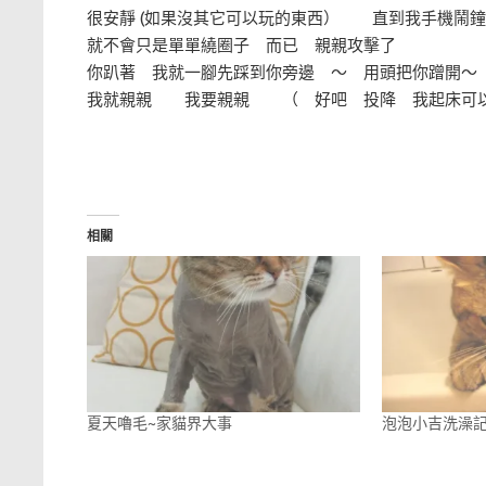
很安靜 (如果沒其它可以玩的東西） 直到我手機鬧
就不會只是單單繞圈子 而已 親親攻擊了
你趴著 我就一腳先踩到你旁邊 ～ 用頭把你蹭開
我就親親 我要親親 （ 好吧 投降 我起床
相關
夏天嚕毛~家貓界大事
泡泡小吉洗澡記