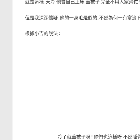
就是這樣..天冷 他會自己上床 蓋被子,完全不用人家幫忙 !
但是我深深懷疑..他的一身毛是假的..不然為何一有寒流 
根據小吉的說法 :
冷了就蓋被子呀 ! 你們也這樣呀 不然睡覺