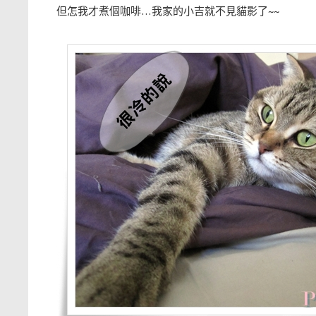
但怎我才煮個咖啡…我家的小吉就不見貓影了~~