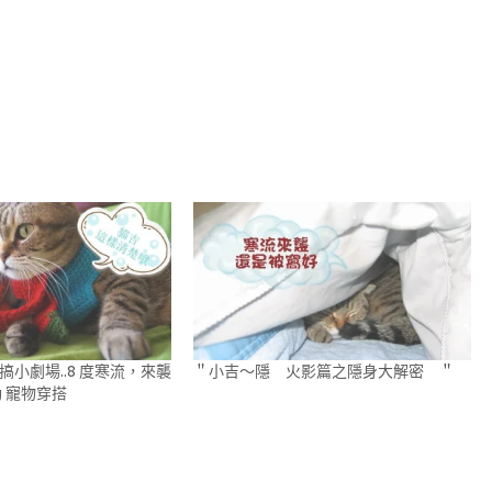
惡搞小劇場..8 度寒流，來襲
＂小吉～隱 火影篇之隱身大解密 ＂
 寵物穿搭