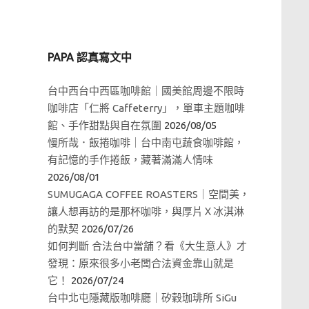
PAPA 認真寫文中
台中西台中西區咖啡館｜國美館周邊不限時
咖啡店「仁將 Caffeterry」，單車主題咖啡
館、手作甜點與自在氛圍
2026/08/05
慢所哉．飯捲咖啡｜台中南屯蔬食咖啡館，
有記憶的手作捲飯，藏著滿滿人情味
2026/08/01
SUMUGAGA COFFEE ROASTERS｜空間美，
讓人想再訪的是那杯咖啡，與厚片Ｘ冰淇淋
的默契
2026/07/26
如何判斷 合法台中當舖？看《大生意人》才
發現：原來很多小老闆合法資金靠山就是
它！
2026/07/24
台中北屯隱藏版咖啡廳｜矽穀珈琲所 SiGu