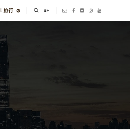
el 旅行
Search
More info