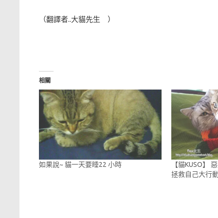
（翻譯者..大貓先生 ）
相關
如果說~ 貓一天要睡22 小時
【貓KUSO】 
拯救自己大行動