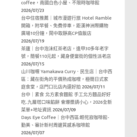
coffee，南國白色小屋、不限時咖啡館
2026/07/23
台中住宿推薦｜城市漫遊行旅 Hotel Ramble
開箱，附早餐、免費停車，距漢神洲際購物
廣場10分鐘，鬧中取靜高CP值飯店
2026/07/19
茶廬｜台中泡沫紅茶老店，逢甲30多年老字
號，簡餐110元起，藏身便當街的個性派老店
2026/07/15
山川咖喱 Yamakawa Curry．民生店｜台中西
區：藏在街角的平價熟成咖哩，極簡日式家
庭食堂，店門口比店內還好拍
2026/07/11
台中｜素食 北方素食麵館 手工北方麵品好好
吃..九層塔口味餡餅 會爆漿請小心，2026全新
菜單+地址資訊
2026/07/09
Days Eye Coffee｜台中西區:輕侘寂咖啡館-
勤美、審計新村周邊質感系咖啡館
2026/07/07