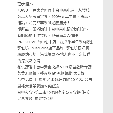
理!大推～
FUWU 富屋家庭料理｜台中西屯區｜永豐棧
旁高人氣家庭定食，200多元享主食、湯品、
甜點，超完整套餐飽足感滿分！
慢所哉．飯捲咖啡｜台中南屯蔬食咖啡館，
有記憶的手作捲飯，藏著滿滿人情味
PRESERVE 台中惠中店｜蔬食系早午餐X酸種
麵包坊 . Miacucina旗下品牌 : 麵包坊很好買
順慶點心坊｜港式燒賣 在地人也不一定知道
的港式點心鋪
花悅蔬香｜台中素食火鍋 $339 爆盆款時令蔬
菜盆無限續，餐後甜點"冰糖葫蘆"太美好
台中北區 ｜ 素食 若水茶軒 超過20老店...台味
風格素食茶餐廳!N訪記錄
台中素食 -第二市場裡的老字號素食麵攤-美
景素食麵 推菜捲必點