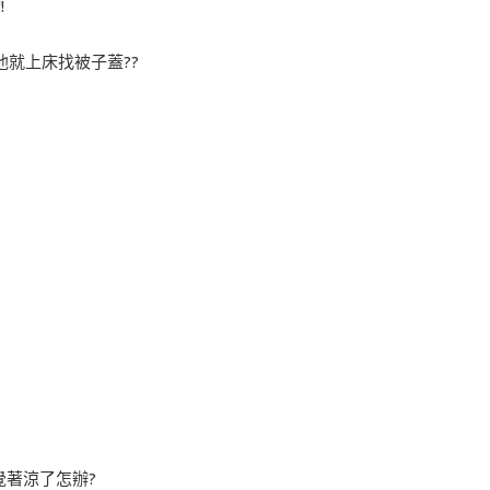
!
他就上床找被子蓋??
著涼了怎辦?