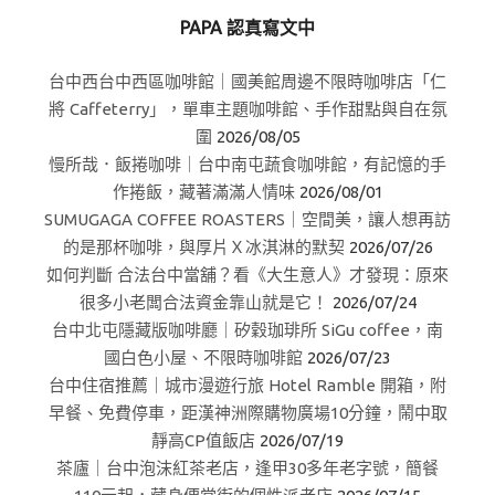
PAPA 認真寫文中
台中西台中西區咖啡館｜國美館周邊不限時咖啡店「仁
將 Caffeterry」，單車主題咖啡館、手作甜點與自在氛
圍
2026/08/05
慢所哉．飯捲咖啡｜台中南屯蔬食咖啡館，有記憶的手
作捲飯，藏著滿滿人情味
2026/08/01
SUMUGAGA COFFEE ROASTERS｜空間美，讓人想再訪
的是那杯咖啡，與厚片Ｘ冰淇淋的默契
2026/07/26
如何判斷 合法台中當舖？看《大生意人》才發現：原來
很多小老闆合法資金靠山就是它！
2026/07/24
台中北屯隱藏版咖啡廳｜矽穀珈琲所 SiGu coffee，南
國白色小屋、不限時咖啡館
2026/07/23
台中住宿推薦｜城市漫遊行旅 Hotel Ramble 開箱，附
早餐、免費停車，距漢神洲際購物廣場10分鐘，鬧中取
靜高CP值飯店
2026/07/19
茶廬｜台中泡沫紅茶老店，逢甲30多年老字號，簡餐