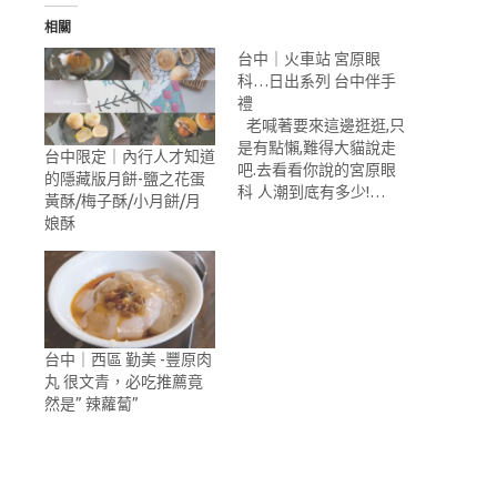
相關
台中｜火車站 宮原眼
科…日出系列 台中伴手
禮
老喊著要來這邊逛逛,只
是有點懶,難得大貓說走
台中限定｜內行人才知道
吧.去看看你說的宮原眼
的隱藏版月餅-鹽之花蛋
科 人潮到底有多少!…
黃酥/梅子酥/小月餅/月
娘酥
台中｜西區 勤美 -豐原肉
丸 很文青，必吃推薦竟
然是” 辣蘿蔔”