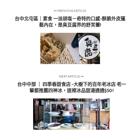
PREVIOUS ARTICLE
台中北屯區｜素食 一派胡塩－奇特的口感-酥脆外皮蓬
鬆內在，是臭豆腐界的舒芙蕾!
NEXT ARTICLE
台中中部 ｜ 四季春甜食店 -大樹下的百年老冰店 老一
輩都推薦四神冰，這裡冰品甜湯通通$50 !