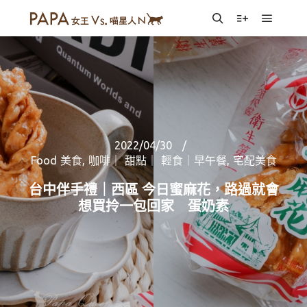
Main m
Search
More info
2022/04/30
Food 美食
,
咖啡｜ 甜點｜ 輕食｜早午餐
,
宅配美食
台中伴手禮｜西區 今日蜜麻花，路過就會
想買拎一包回家 蛋奶素