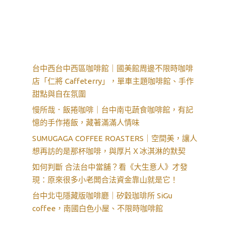
台中西台中西區咖啡館｜國美館周邊不限時咖啡
店「仁將 Caffeterry」，單車主題咖啡館、手作
甜點與自在氛圍
慢所哉．飯捲咖啡｜台中南屯蔬食咖啡館，有記
憶的手作捲飯，藏著滿滿人情味
SUMUGAGA COFFEE ROASTERS｜空間美，讓人
想再訪的是那杯咖啡，與厚片Ｘ冰淇淋的默契
如何判斷 合法台中當舖？看《大生意人》才發
現：原來很多小老闆合法資金靠山就是它！
台中北屯隱藏版咖啡廳｜矽穀珈琲所 SiGu
coffee，南國白色小屋、不限時咖啡館