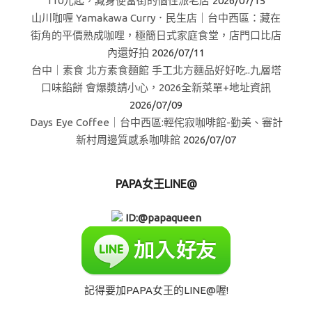
110元起，藏身便當街的個性派老店
2026/07/15
山川咖喱 Yamakawa Curry．民生店｜台中西區：藏在
街角的平價熟成咖哩，極簡日式家庭食堂，店門口比店
內還好拍
2026/07/11
台中｜素食 北方素食麵館 手工北方麵品好好吃..九層塔
口味餡餅 會爆漿請小心，2026全新菜單+地址資訊
2026/07/09
Days Eye Coffee｜台中西區:輕侘寂咖啡館-勤美、審計
新村周邊質感系咖啡館
2026/07/07
PAPA女王LINE@
ID:@papaqueen
記得要加PAPA女王的LINE@喔!