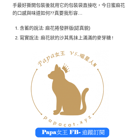
手最好撕開包裝後就用它的包裝袋直接吃，今日蜜麻花
的口感與味道如何??真要我形容…
含蓄的說法: 麻花捲發胖版(認真貌)
寫實說法: 麻花狀的沙其馬抹上滿滿的麥芽糖 !