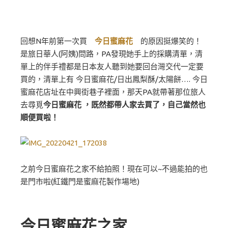
回想N年前第一次買
今日蜜麻花
的原因挺爆笑的！
是旅日華人(阿姨)問路，PA發現她手上的採購清單，清
單上的伴手禮都是日本友人聽到她要回台灣交代一定要
買的，清單上有 今日蜜麻花/日出鳳梨酥/太陽餅…. 今日
蜜麻花店址在中興街巷子裡面，那天PA就帶著那位旅人
去尋覓
今日蜜麻花 ，既然都帶人家去買了，自己當然也
順便買啦！
之前今日蜜麻花之家不給拍照！現在可以~不過能拍的也
是門市啦(紅鐵門是蜜麻花製作場地)
今日蜜麻花之家