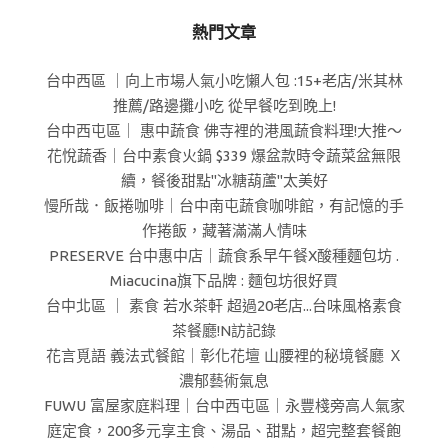
熱門文章
台中西區 ｜向上市場人氣小吃懶人包 :15+老店/米其林
推薦/路邊攤小吃 從早餐吃到晚上!
台中西屯區｜ 惠中蔬食 佛寺裡的港風蔬食料理!大推～
花悅蔬香｜台中素食火鍋 $339 爆盆款時令蔬菜盆無限
續，餐後甜點"冰糖葫蘆"太美好
慢所哉．飯捲咖啡｜台中南屯蔬食咖啡館，有記憶的手
作捲飯，藏著滿滿人情味
PRESERVE 台中惠中店｜蔬食系早午餐X酸種麵包坊 .
Miacucina旗下品牌 : 麵包坊很好買
台中北區 ｜ 素食 若水茶軒 超過20老店...台味風格素食
茶餐廳!N訪記錄
花言覓語 義法式餐館｜彰化花壇 山腰裡的秘境餐廳 Ｘ
濃郁藝術氣息
FUWU 富屋家庭料理｜台中西屯區｜永豐棧旁高人氣家
庭定食，200多元享主食、湯品、甜點，超完整套餐飽