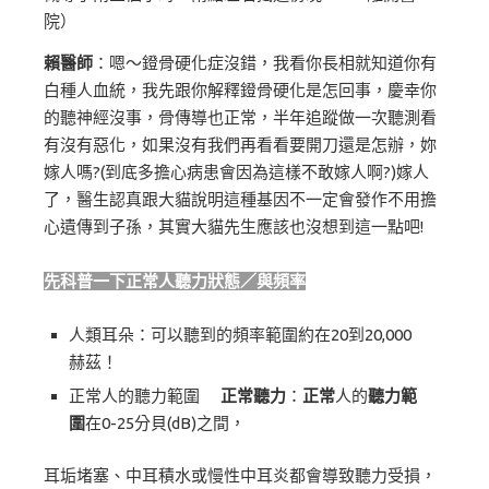
院）
賴醫師
：嗯～鐙骨硬化症沒錯，我看你長相就知道你有
白種人血統，我先跟你解釋鐙骨硬化是怎回事，慶幸你
的聽神經沒事，骨傳導也正常，半年追蹤做一次聽測看
有沒有惡化，如果沒有我們再看看要開刀還是怎辦，妳
嫁人嗎?(到底多擔心病患會因為這樣不敢嫁人啊?)嫁人
了，醫生認真跟大貓說明這種基因不一定會發作不用擔
心遺傳到子孫，其實大貓先生應該也沒想到這一點吧!
先科普一下正常人聽力狀態／與頻率
人類耳朵：可以聽到的頻率範圍約在20到20,000
赫茲！
正常人的聽力範圍
正常聽力
：
正常
人的
聽力範
圍
在0-25分貝(dB)之間，
耳垢堵塞、中耳積水或慢性中耳炎都會導致聽力受損，