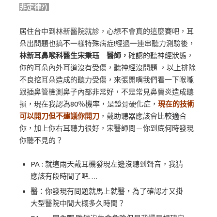
非定律?)
居住台中到林新醫院就診，心想不會真的這麼賽吧，耳
朵出問題也搞不一樣特殊病症!經過一連串聽力測驗後，
林新耳鼻喉科醫生宋秉珏 醫師，
確認的聽神經狀態，
你的耳朵內外耳道沒有受傷，聽神經沒問題 ，以上排除
不良挖耳朵造成的聽力受傷，來張開嘴我們看一下喉嚨
跟插鼻管檢測鼻子內部非常好，不是常見鼻竇炎造成聽
損，現在我認為80％機率，是鐙骨硬化症，
現在的技術
可以開刀但不建議你開刀
，戴助聽器應該會比較適合
你，加上你右耳聽力很好，宋醫師問－你到底何時發現
你聽不見的？
PA : 就這兩天戴耳機發現左邊沒聽到聲音，我猜
應該有段時間了吧….
醫：你發現有問題就馬上就醫，為了確認才又掛
大型醫院中間大概多久時間？