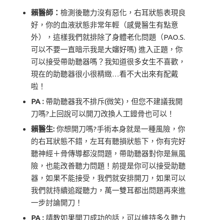
賴醫師：
檢測後聽力沒有惡化，右耳狀態表現良
好，你的血液狀態非常年輕（感覺醫生有點意
外），這樣我們就排除了身體老化問題（PAO.S.
可以不要一直暗示我是大嬸好嗎) 進入正題，你
可以接受帶助聽器嗎？我知道很多女生不喜歡，
現在的助聽器很小很精緻…看不大出來有配戴
啦！
PA :
帶助聽器我不排斥(微笑)，但您不建議我開
刀嗎?上回說可以開刀改換人工鐙骨也可以！
賴醫生:
你想開刀嗎?手術本身就是一種風險，你
的右耳狀態不錯，左耳有聽損狀態下，你有完好
聽神經＋骨傳導都沒問題，帶助聽器對你是無風
險，也能改善聽力問題！前提是你可以接受助聽
器，如果不能接受，我們就安排開刀，如果可以
我們就持續追蹤聽力，萬一雙耳都出問題再來進
一步討論開刀！
PA :
請教如果開刀成功的話，可以維持多久聽力