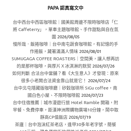
PAPA 認真寫文中
台中西台中西區咖啡館｜國美館周邊不限時咖啡店「仁
將 Caffeterry」，單車主題咖啡館、手作甜點與自在氛
圍
2026/08/05
慢所哉．飯捲咖啡｜台中南屯蔬食咖啡館，有記憶的手
作捲飯，藏著滿滿人情味
2026/08/01
SUMUGAGA COFFEE ROASTERS｜空間美，讓人想再訪
的是那杯咖啡，與厚片Ｘ冰淇淋的默契
2026/07/26
如何判斷 合法台中當舖？看《大生意人》才發現：原來
很多小老闆合法資金靠山就是它！
2026/07/24
台中北屯隱藏版咖啡廳｜矽穀珈琲所 SiGu coffee，南
國白色小屋、不限時咖啡館
2026/07/23
台中住宿推薦｜城市漫遊行旅 Hotel Ramble 開箱，附
早餐、免費停車，距漢神洲際購物廣場10分鐘，鬧中取
靜高CP值飯店
2026/07/19
茶廬｜台中泡沫紅茶老店，逢甲30多年老字號，簡餐