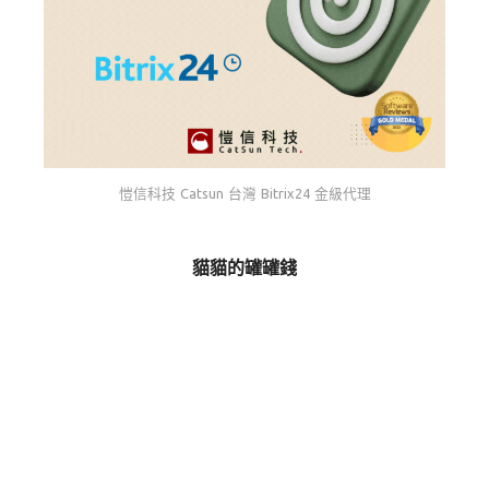
愷信科技 Catsun 台灣 Bitrix24 金級代理
貓貓的罐罐錢