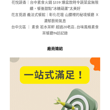
花悅蔬香｜台中素食火鍋 $339 爆盆款時令蔬菜盆無限
續，餐後甜點"冰糖葫蘆"太美好
花言覓語 義法式餐館｜彰化花壇 山腰裡的秘境餐廳 Ｘ
濃郁藝術氣息
台中北區 ｜ 素食 若水茶軒 超過20老店...台味風格素食
茶餐廳!N訪記錄
廠商連結