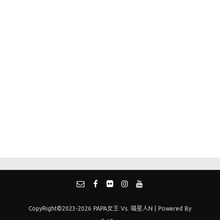
CopyRight©2023-2026 PAPA女王 Vs. 喵星人N | Powered By