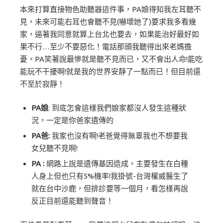
本來打算直接物色助聽器這件事，PA娘得知我左耳聽不
見，未來可能右耳也會聽不見(嚇壞她了)要求我多看幾
家，逼著我同意就算上台北也要去，如果能治好最好如
果不行…至少不要惡化！電話那頭我聽得出來老媽擔
憂，PA笑著說最慘就是聽不見而已，又不會出人命!能吃
能玩不干擾啊!就是我的世界安靜了一點而已！但目前還
不至於寂靜！
PA娘
: 到底怎會這樣我們娘家都沒人發生這種狀
況，一定是你爸家遺傳的
PA爸:
我家也沒有啊!老爸覺得無辜我也不想要我
女兒聽不見啊!
PA :
網路上說是遺傳基因造成，主要發生在白種
人身上但也只有5%機率!我掛號-台灣權威醫生了
就在台中沙鹿，但排診要等一個月，看怎樣再說
反正目前還能聽到聲音！