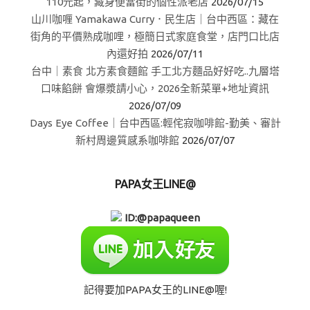
110元起，藏身便當街的個性派老店
2026/07/15
山川咖喱 Yamakawa Curry．民生店｜台中西區：藏在
街角的平價熟成咖哩，極簡日式家庭食堂，店門口比店
內還好拍
2026/07/11
台中｜素食 北方素食麵館 手工北方麵品好好吃..九層塔
口味餡餅 會爆漿請小心，2026全新菜單+地址資訊
2026/07/09
Days Eye Coffee｜台中西區:輕侘寂咖啡館-勤美、審計
新村周邊質感系咖啡館
2026/07/07
PAPA女王LINE@
ID:@papaqueen
記得要加PAPA女王的LINE@喔!