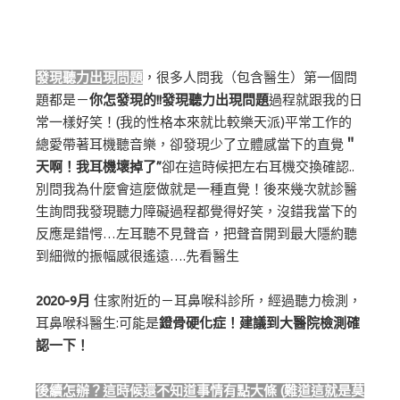
發現聽力出現問題
，很多人問我（包含醫生）第一個問
題都是－
你怎發現的!!發現聽力出現問題
過程就跟我的日
常一樣好笑！(我的性格本來就比較樂天派)平常工作的
總愛帶著耳機聽音樂，卻發現少了立體感當下的直覺
＂
天啊！我耳機壞掉了”
卻在這時候把左右耳機交換確認..
別問我為什麼會這麼做就是一種直覺！後來幾次就診醫
生詢問我發現聽力障礙過程都覺得好笑，沒錯我當下的
反應是錯愕…左耳聽不見聲音，把聲音開到最大隱約聽
到細微的振幅感很遙遠….先看醫生
2020-9月
住家附近的－耳鼻喉科診所，經過聽力檢測，
耳鼻喉科醫生:可能是
鐙骨硬化症！建議到大醫院檢測確
認一下！
後續怎辦？這時候還不知道事情有點大條 (難道這就是莫