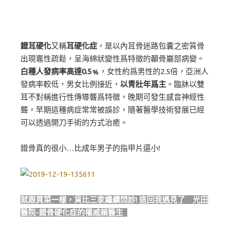
鐙耳硬化
又稱
耳硬化症
，是以內耳骨迷路包囊之密質骨
出現竈性疏鬆，呈海綿狀變性爲特徵的顳骨巖部病變。
白種人發病率高達0.5﹪
，女性約爲男性的2.5倍，亞洲人
發病率較低，男女比例接近，
以青壯年爲主
。臨牀以雙
耳不對稱進行性傳導聾爲特徵，晚期可發生感音神經性
聾，早期這種病症常常被誤診，隨著醫學技術發展已經
可以透過開刀手術的方式治癒。
鐙骨真的很小…比成年男子的指甲片還小!
就跟買菜一樣，貨比三家繼續問診! 這回我遇見了 光田
醫院-鐙骨硬化症的權威賴醫生