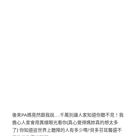
後來PA媽竟然跟我說….千萬別讓人家知道你聽不見！我
擔心人家會用異樣眼光看你(真心覺得媽妳真的想太多
了) 你知道這世界上聽障的人有多少嗎?貝多芬耳聾還不