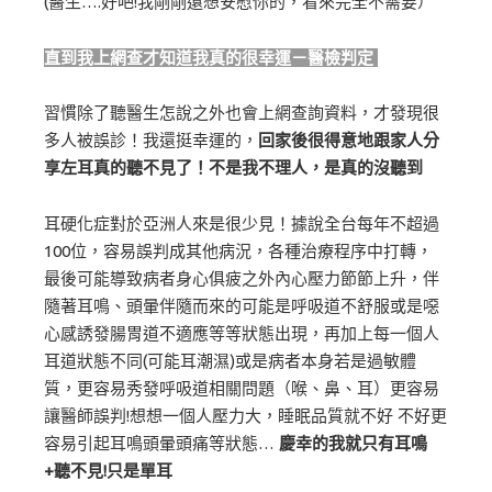
(醫生….好吧!我剛剛還想安慰你的，看來完全不需要）
直到我上網查才知道我真的很幸運－醫檢判定
習慣除了聽醫生怎說之外也會上網查詢資料，才發現很
多人被誤診！我還挺幸運的，
回家後很得意地跟家人分
享左耳真的聽不見了！不是我不理人，是真的沒聽到
耳硬化症對於亞洲人來是很少見！據說全台每年不超過
100位，容易誤判成其他病況，各種治療程序中打轉，
最後可能導致病者身心俱疲之外內心壓力節節上升，伴
隨著耳鳴、頭暈伴隨而來的可能是呼吸道不舒服或是噁
心感誘發腸胃道不適應等等狀態出現，再加上每一個人
耳道狀態不同(可能耳潮濕)或是病者本身若是過敏體
質，更容易秀發呼吸道相關問題（喉、鼻、耳）更容易
讓醫師誤判!想想一個人壓力大，睡眠品質就不好 不好更
容易引起耳鳴頭暈頭痛等狀態…
慶幸的我就只有耳鳴
+聽不見!只是單耳