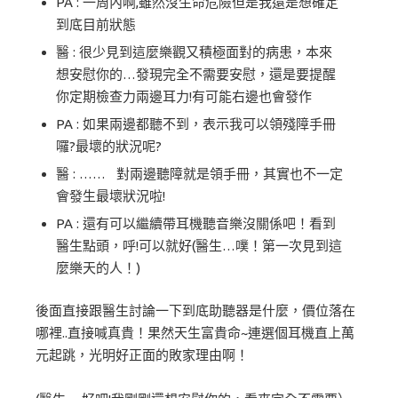
PA : 一周內啊,雖然沒生命危險但是我還是想確定
到底目前狀態
醫 : 很少見到這麼樂觀又積極面對的病患，本來
想安慰你的…發現完全不需要安慰，還是要提醒
你定期檢查力兩邊耳力!有可能右邊也會發作
PA : 如果兩邊都聽不到，表示我可以領殘障手冊
囉?最壞的狀況呢?
醫 : …… 對兩邊聽障就是領手冊，其實也不一定
會發生最壞狀況啦!
PA : 還有可以繼續帶耳機聽音樂沒關係吧！看到
醫生點頭，呼!可以就好(醫生…噗！第一次見到這
麼樂天的人！)
後面直接跟醫生討論一下到底助聽器是什麼，價位落在
哪裡..直接喊真貴！果然天生富貴命~連選個耳機直上萬
元起跳，光明好正面的敗家理由啊！