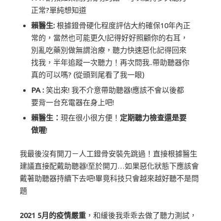
正常?單純想知道
賴醫生:
根據鐙骨硬化程度評估大約確保10年內正
常的，當然也可能更久!記得好好照顧你的右耳，
別亂吃藥別做無謂治療，聽力快速惡化記得回來
找我，半年追蹤一次聽力！再次問我..帶助聽器你
真的可以嗎? (從頭到尾看了我一眼)
PA :
笑出來! 我不介意帶助聽器!應該不會以後都
要背一台充電器在身上吧!
賴醫生：
現在很小很方便！
定期聽力檢查還是要
做喔
!
我最後沒有開刀－人工鐙骨安裝先跳過！直接根據醫生
建議直接配戴助聽器!至於開刀…如果惡化狀態下應該會
戴著助聽器持續下去吧!畢竟科技只會越來越好聽不是問
題
2021 5月的疫情嚴重
，和緩後我乖乖去做了聽力測試，