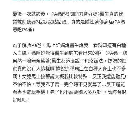
最後一次就診後， PA媽(爸)問開刀會好嗎?醫生真的建
議戴助聽器?我默默點點頭…真的是隱性遺傳病症(PA媽
怒瞪PA爸)
為了解救Pa爸，馬上諂媚說醫生說我一看就知道有白種
人血統，媽咪妳覺得醫生到底怎看出來的啊!（PA媽一聽
果然一臉無奈笑著)醫生都這麼說了也沒辦法，媽媽的娘
家真的沒有人這樣啊!據說這種病症在白種人身上也不多
啊！女兒馬上接著說大概我比較特殊，反正我還能聽見!
不怕不怕，等我老了萬一完全聽不見就算了…反正還能
看書也能玩手機！老了也不需要聽太多八卦 ，應該會很
好睡吧！