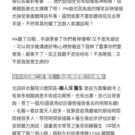
兩位長輩對看著 ….. 我們這個女兒有點傻氣神經粗，這
樂觀態度也太爆棚了吧！ PA娘也因為我的爆笑反映慢慢
也接受單邊聽障這件事，還問我要不要趁聽得見先去學
手語，不然等真的聾了怎跟人家講話啊？
PA翻了白眼…手語學會了你們看得懂嗎?又不是失語症
，可以用手機溝通好嗎!心裡想著這下我幹了蠢事你們要
罵我，都罵不了，反正我聽不見哈哈哈！不准瞪我…又
不是我故意生病的!
台中光田賴仁淙 醫生 – 我(能)需要開刀治療嗎?
光田綜合醫院沙鹿院區
-賴人淙 醫生
是這方面權威!手上
有很多相關病患手術成功案例，也有出書，自己谷哥查
詢，等了一個月(還是用初診優勢強掛進去的保障名額)
，名醫＝看診當天人超多，就算是疫情嚴峻的那段時間
照樣很多人，等待時間穿插著Ａ醫生做初步評估診斷，
安排聽力測試，語彙測次等等之後見到賴醫生（中間大
概等了兩三個小時，兩點左右抵達傍晚17:XX 離開醫