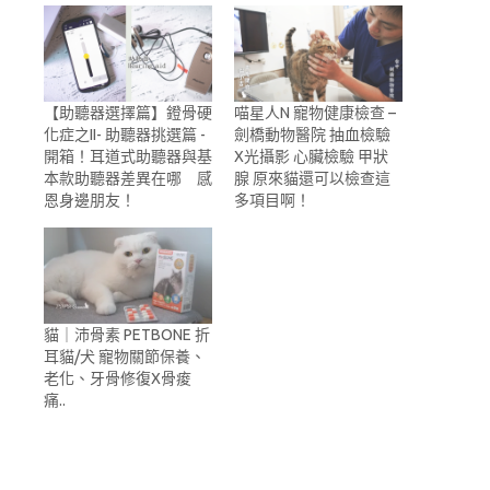
【助聽器選擇篇】鐙骨硬
喵星人N 寵物健康檢查 –
化症之II- 助聽器挑選篇 -
劍橋動物醫院 抽血檢驗
開箱！耳道式助聽器與基
X光攝影 心臟檢驗 甲狀
本款助聽器差異在哪 感
腺 原來貓還可以檢查這
恩身邊朋友！
多項目啊！
貓｜沛骨素 PETBONE 折
耳貓/犬 寵物關節保養、
老化、牙骨修復X骨痠
痛..