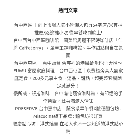
熱門文章
台中西區 ｜向上市場人氣小吃懶人包 :15+老店/米其林
推薦/路邊攤小吃 從早餐吃到晚上!
台中西台中西區咖啡館｜國美館周邊不限時咖啡店「仁
將 Caffeterry」，單車主題咖啡館、手作甜點與自在氛
圍
台中西屯區｜ 惠中蔬食 佛寺裡的港風蔬食料理!大推～
FUWU 富屋家庭料理｜台中西屯區｜永豐棧旁高人氣家
庭定食，200多元享主食、湯品、甜點，超完整套餐飽
足感滿分！
慢所哉．飯捲咖啡｜台中南屯蔬食咖啡館，有記憶的手
作捲飯，藏著滿滿人情味
PRESERVE 台中惠中店｜蔬食系早午餐X酸種麵包坊 .
Miacucina旗下品牌 : 麵包坊很好買
順慶點心坊｜港式燒賣 在地人也不一定知道的港式點心
鋪