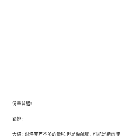
份量普通!!
豬排 :
大貓 : 跟洛克差不多的量啦,但是偏鹹耶 , 可能是豬肉醃