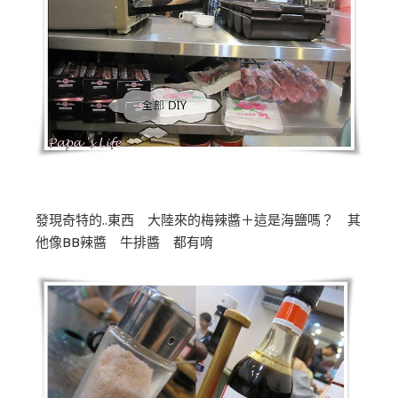
發現奇特的..東西 大陸來的梅辣醬＋這是海鹽嗎？ 其
他像BB辣醬 牛排醬 都有唷