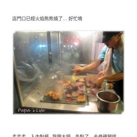
店門口已經火焰熊熊燒了… 好忙唷
走走走 入內點餐, 我跟大貓 各點了 去骨雞腿排