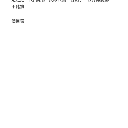
＋豬排
價目表