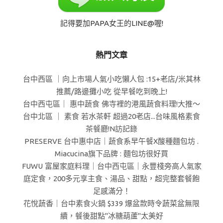
記得要加PAPA女王的LINE@喔!
熱門文章
台中西區 ｜向上市場人氣小吃懶人包 :15+老店/米其林
推薦/路邊攤小吃 從早餐吃到晚上!
台中西屯區｜ 惠中蔬食 佛寺裡的港風蔬食料理!大推～
台中北區 ｜ 素食 若水茶軒 超過20老店...台味風格素食
茶餐廳!N訪記錄
PRESERVE 台中惠中店｜蔬食系早午餐X酸種麵包坊 .
Miacucina旗下品牌 : 麵包坊很好買
FUWU 富屋家庭料理｜台中西屯區｜永豐棧旁高人氣家
庭定食，200多元享主食、湯品、甜點，超完整套餐飽
足感滿分！
花悅蔬香｜台中素食火鍋 $339 爆盆款時令蔬菜盆無限
續，餐後甜點"冰糖葫蘆"太美好