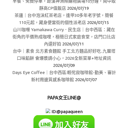
早餐、免費停車，距漢神洲際購物廣場10分鐘，鬧中取
靜高CP值飯店
2026/07/19
茶廬｜台中泡沫紅茶老店，逢甲30多年老字號，簡餐
110元起，藏身便當街的個性派老店
2026/07/15
山川咖喱 Yamakawa Curry．民生店｜台中西區：藏在
街角的平價熟成咖哩，極簡日式家庭食堂，店門口比店
內還好拍
2026/07/11
台中｜素食 北方素食麵館 手工北方麵品好好吃..九層塔
口味餡餅 會爆漿請小心，2026全新菜單+地址資訊
2026/07/09
Days Eye Coffee｜台中西區:輕侘寂咖啡館-勤美、審計
新村周邊質感系咖啡館
2026/07/07
PAPA女王LINE@
ID:@papaqueen