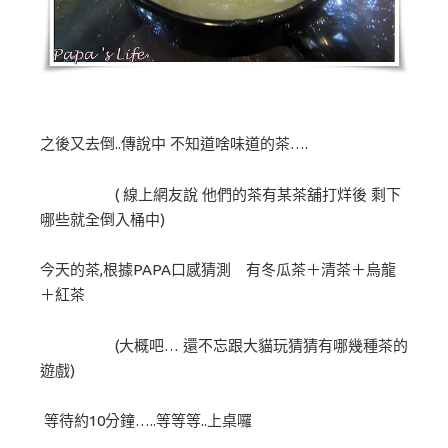
之後又去倒..傳說中 不知道啥味道的茶….
( 線上網友說 他們的茶有某茶舖打烊後 剩下
哪些就全倒入桶中)
今天的茶,根據PAPA口感猜測 有冬瓜茶＋清茶＋烏龍
＋紅茶
(大概吧… 還不忘跟大貓玩猜猜有哪幾種茶的
遊戲)
等待約10分鐘…..等等等..上桌囉