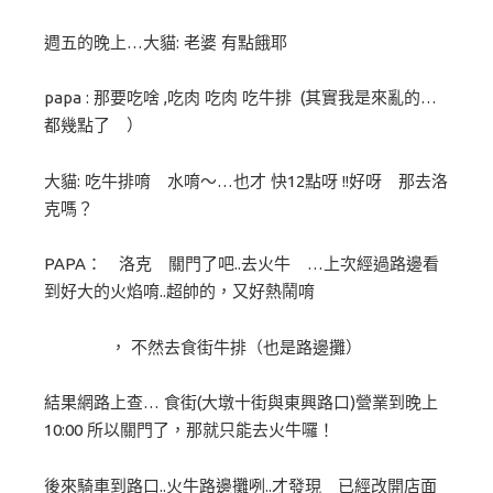
週五的晚上…大貓: 老婆 有點餓耶
papa : 那要吃啥 ,吃肉 吃肉 吃牛排 (其實我是來亂的…
都幾點了 ）
大貓: 吃牛排唷 水唷～…也才 快12點呀 !!好呀 那去洛
克嗎？
PAPA： 洛克 關門了吧..去火牛 …上次經過路邊看
到好大的火焰唷..超帥的，又好熱鬧唷
， 不然去食街牛排（也是路邊攤）
結果網路上查… 食街(大墩十街與東興路口)營業到晚上
10:00 所以關門了，那就只能去火牛囉！
後來騎車到路口..火牛路邊攤咧..才發現 已經改開店面