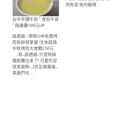
肉有菜 很均衡唷
台中平價牛排 ” 食街牛排
” 路邊攤100元UP
路德威~ 限時2HR免費烤
肉有帥哥掌爐 !文末超值
中秋烤肉大會戰250元
耶..路德威..什麼時候
擺起攤位來了! 可愛的足
球美眉咧....(世足謝幕後...
美眉們也…