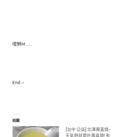
嚐鮮M ….
End ~
相關
[台中 公益] 北澤壽喜燒~
天氣熱就要吃壽喜燒! 有