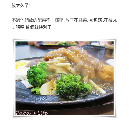
放太久了!!
不過他們放的配菜不一樣耶 ,放了花椰菜, 杏包菇 ,花枝丸
…嘿嘿 這個就特別了