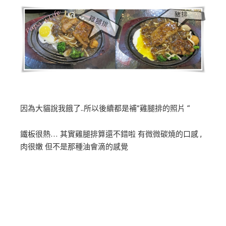
因為大貓說我餓了..所以後續都是補”雞腿排的照片 “
鐵板很熱… 其實雞腿排算還不錯啦 有微微碳燒的口感 ,
肉很嫩 但不是那種油會滴的感覺