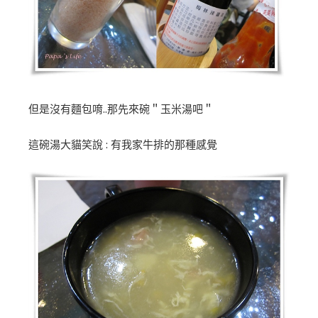
但是沒有麵包唷..那先來碗＂玉米湯吧＂
這碗湯大貓笑說 : 有我家牛排的那種感覺