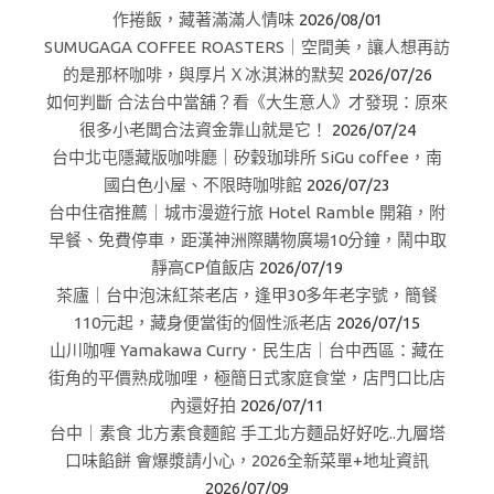
作捲飯，藏著滿滿人情味
2026/08/01
SUMUGAGA COFFEE ROASTERS｜空間美，讓人想再訪
的是那杯咖啡，與厚片Ｘ冰淇淋的默契
2026/07/26
如何判斷 合法台中當舖？看《大生意人》才發現：原來
很多小老闆合法資金靠山就是它！
2026/07/24
台中北屯隱藏版咖啡廳｜矽穀珈琲所 SiGu coffee，南
國白色小屋、不限時咖啡館
2026/07/23
台中住宿推薦｜城市漫遊行旅 Hotel Ramble 開箱，附
早餐、免費停車，距漢神洲際購物廣場10分鐘，鬧中取
靜高CP值飯店
2026/07/19
茶廬｜台中泡沫紅茶老店，逢甲30多年老字號，簡餐
110元起，藏身便當街的個性派老店
2026/07/15
山川咖喱 Yamakawa Curry．民生店｜台中西區：藏在
街角的平價熟成咖哩，極簡日式家庭食堂，店門口比店
內還好拍
2026/07/11
台中｜素食 北方素食麵館 手工北方麵品好好吃..九層塔
口味餡餅 會爆漿請小心，2026全新菜單+地址資訊
2026/07/09