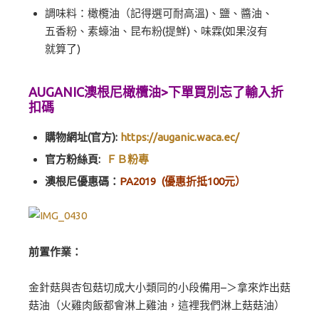
調味料：橄欖油（記得選可耐高溫)、鹽、醬油、
五香粉、素蠔油、昆布粉(提鮮)、味霖(如果沒有
就算了)
AUGANIC澳根尼橄欖油>下單買別忘了輸入折
扣碼
購物網址(官方):
https://auganic.waca.ec/
官方粉絲頁:
ＦＢ粉專
澳根尼優惠碼：
PA2019 (優惠折抵100元）
前置作業：
金針菇與杏包菇切成大小類同的小段備用–＞拿來炸出菇
菇油（火雞肉飯都會淋上雞油，這裡我們淋上菇菇油）