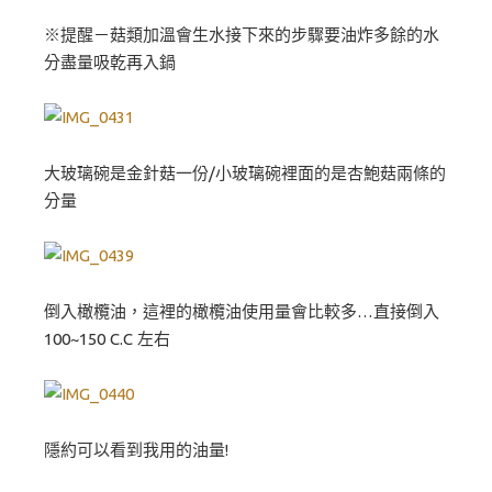
※提醒－菇類加溫會生水接下來的步驟要油炸多餘的水
分盡量吸乾再入鍋
大玻璃碗是金針菇一份/小玻璃碗裡面的是杏鮑菇兩條的
分量
倒入橄欖油，這裡的橄欖油使用量會比較多…直接倒入
100~150 C.C 左右
隱約可以看到我用的油量!