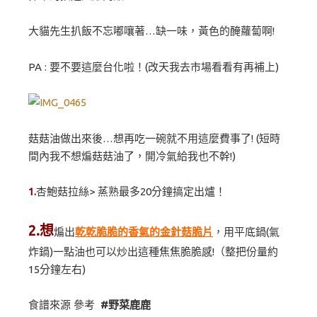
大貓先生扒飯不忘嘟嚷著…缺一味，黃色的醃蘿蔔啊!
PA : 要不要這麼台化啦！(改天我去市場看看有再補上)
菇菇油做出來後…想再吃一碗就不用這麼費事了! (短時
間內我不想煸菇菇油了，開冷氣給我也不幹!)
1.
杏鮑菇拉絲> 蒸熟最多20分鐘搞定出爐！
2.想
煸出
乾乾脆脆的香氣的金針菇脆片
，用平底鍋(氣
炸鍋)一點油也可以炒出這種焦焦脆脆感!（整把份量約
15分鐘左右)
食譜來源 參考
#野菜鹿鹿