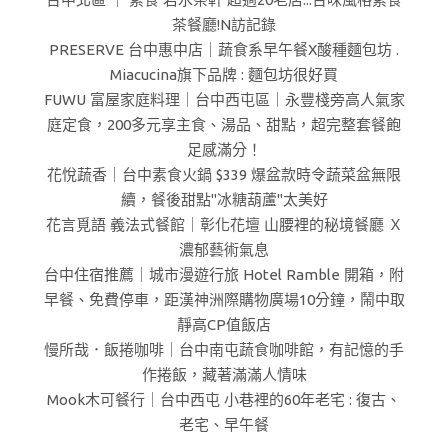
茶餐廳!N訪記錄
PRESERVE 台中惠中店｜蔬食系早午餐X酸種麵包坊 .
Miacucina旗下品牌 : 麵包坊很好買
FUWU 富屋家庭料理｜台中西屯區｜永豐棧旁高人氣家
庭定食，200多元享主食、湯品、甜點，超完整套餐飽
足感滿分！
花悅蔬香｜台中素食火鍋 $339 爆盆款時令蔬菜盆無限
續，餐後甜點"冰糖葫蘆"太美好
花言覓語 義法式餐館｜彰化花壇 山腰裡的秘境餐廳 Ｘ
濃郁藝術氣息
台中住宿推薦｜城市漫遊行旅 Hotel Ramble 開箱，附
早餐、免費停車，距漢神洲際購物廣場10分鐘，鬧中取
靜高CP值飯店
慢所哉．飯捲咖啡｜台中南屯蔬食咖啡館，有記憶的手
作捲飯，藏著滿滿人情味
Mook木可餐行｜台中西屯 小巷裡的60年老宅 : 復古、
老宅、早午餐