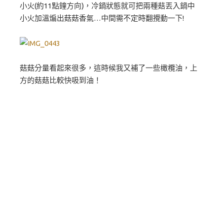
小火(約11點鐘方向)，冷鍋狀態就可把兩種菇丟入鍋中
小火加溫煸出菇菇香氣…中間需不定時翻攪動一下!
菇菇分量看起來很多，這時候我又補了一些橄欖油，上
方的菇菇比較快吸到油！