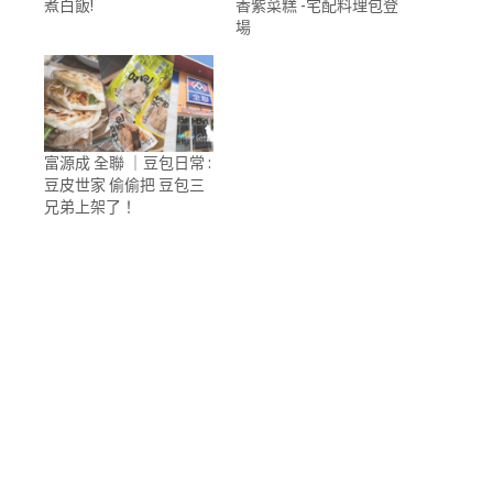
煮白飯!
香紫菜糕 -宅配料理包登
場
富源成 全聯 ｜豆包日常 :
豆皮世家 偷偷把 豆包三
兄弟上架了！