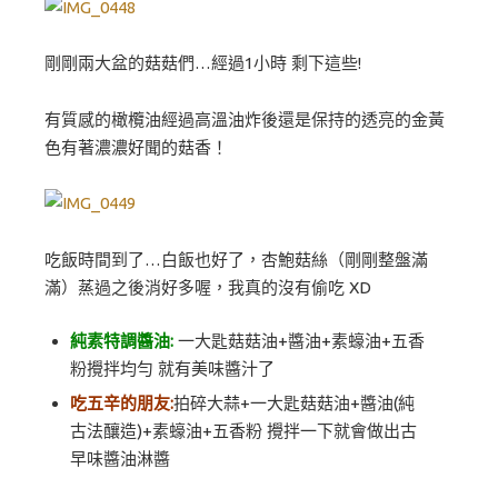
剛剛兩大盆的菇菇們…經過1小時 剩下這些!
有質感的橄欖油經過高溫油炸後還是保持的透亮的金黃
色有著濃濃好聞的菇香！
吃飯時間到了…白飯也好了，杏鮑菇絲（剛剛整盤滿
滿）蒸過之後消好多喔，我真的沒有偷吃 XD
純素特調醬油:
一大匙菇菇油+醬油+素蠔油+五香
粉攪拌均勻 就有美味醬汁了
吃五辛的朋友:
拍碎大蒜+一大匙菇菇油+醬油(純
古法釀造)+素蠔油+五香粉 攪拌一下就會做出古
早味醬油淋醬