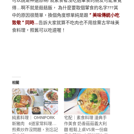
可以說是神還原啊! 就素食者沒吃過葷食的朋友可能會覺
得…啊不就是菇菇飯， 為什麼要取個葷食的名字???其
中的原因很簡單，換個角度想單純是跟
” 美味傳統小吃
致敬 ” 同時…
告訴大家就算不吃肉也不用捨棄古早味美
食料理，照舊可以吃道喔！
相關
純素料理｜ OMNIPORK
宅配｜素食料理 漫典手
新豬肉 6道家常料理…
作美食 奶香菇菇義大利
煎煮炒炸沒問題，別忘記
麵 輕鬆上桌VS來一份麻