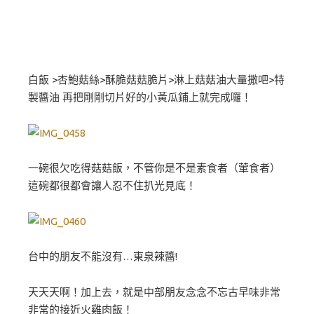
白飯 >杏鮑菇絲>酥脆菇菇脆片>淋上菇菇油大量撒吧>特
製醬油 再把剛剛切片好的小黃瓜鋪上就完成囉！
一碗很欠吃得菇菇飯，不管你是不是素食者（葷食者）
這碗都很都會讓人忍不住扒光見底！
台中的朋友不能沒有…東泉辣醬!
天天天啊！加上去，就是中部朋友念念不忘古早味非常
非常的接近火雞肉飯！