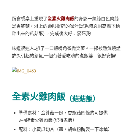
蔬食餐桌上重現了
全素火雞肉飯
的身影一絲絲白色肉絲
是杏鮑菇，淋上的顯眼提鮮的噪汁(是耗時忍耐高溫下精
粹出來的菇菇酥) ，完成後大呼…累死我!
味道很迷人..扒了一口飯嘴角微微笑著。一掃被熱氣燒燃
許久引起的怒氣,一個有著愛吃魂的煮飯婆…很好安撫!
全素火雞肉飯
（菇菇飯）
準備食材：金針菇一份，杏鮑菇四條約可提供
3~4碗素火雞肉飯!(記得煮飯）
配料：小黃瓜切片（鹽，胡椒粉醃製一下冰鎮）