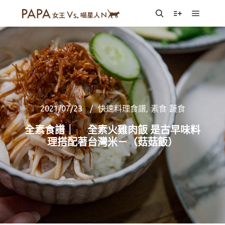
Main m
Search
More info
2021/07/23
快速料理食譜
,
素食 蔬食
全素食譜｜ 全素火雞肉飯 是古早味料
理搭配著台灣米－（菇菇飯）