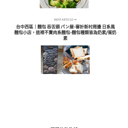
NEXT ARTICLE
台中西區｜麵包 吞舌頭 パン屋-審計新村周邊 日系風
麵包小店，這裡不賣肉系麵包-麵包種類皆為奶素/蛋奶
素