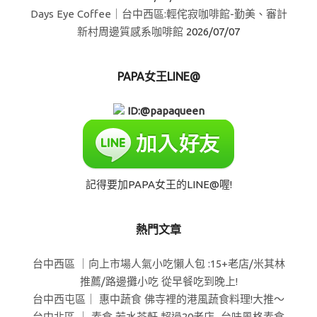
Days Eye Coffee｜台中西區:輕侘寂咖啡館-勤美、審計
新村周邊質感系咖啡館
2026/07/07
PAPA女王LINE@
ID:@papaqueen
記得要加PAPA女王的LINE@喔!
熱門文章
台中西區 ｜向上市場人氣小吃懶人包 :15+老店/米其林
推薦/路邊攤小吃 從早餐吃到晚上!
台中西屯區｜ 惠中蔬食 佛寺裡的港風蔬食料理!大推～
台中北區 ｜ 素食 若水茶軒 超過20老店...台味風格素食