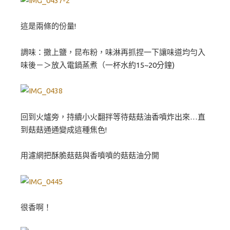
這是兩條的份量!
調味：撒上鹽，昆布粉，味淋再抓捏一下讓味道均勻入
味後－＞放入電鍋蒸煮（一杯水約15~20分鐘)
回到火爐旁，持續小火翻拌等待菇菇油香噴炸出來…直
到菇菇通通變成這種焦色!
用濾網把酥脆菇菇與香噴噴的菇菇油分開
很香啊！