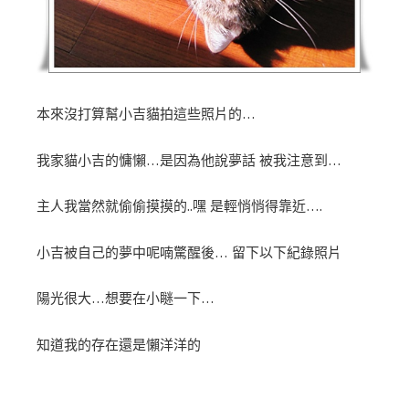
本來沒打算幫小吉貓拍這些照片的…
我家貓小吉的慵懶…是因為他說夢話 被我注意到…
主人我當然就偷偷摸摸的..嘿 是輕悄悄得靠近….
小吉被自己的夢中呢喃驚醒後… 留下以下紀錄照片
陽光很大…想要在小瞇一下…
知道我的存在還是懶洋洋的