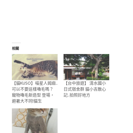
相關
【貓KUSO】喵星人姆麻..
【台中旅遊】 清水國小
可以不要這樣嚕毛嗎？
日式宿舍群 貓小吉散心
寵物嚕毛新造型 登場，
記..拍照好地方
避暑大不同!貓生