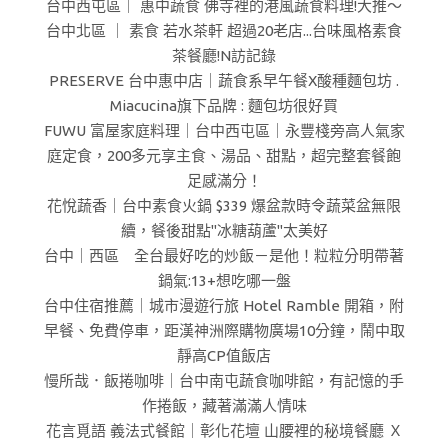
台中西屯區｜ 惠中蔬食 佛寺裡的港風蔬食料理!大推～
台中北區 ｜ 素食 若水茶軒 超過20老店...台味風格素食
茶餐廳!N訪記錄
PRESERVE 台中惠中店｜蔬食系早午餐X酸種麵包坊 .
Miacucina旗下品牌 : 麵包坊很好買
FUWU 富屋家庭料理｜台中西屯區｜永豐棧旁高人氣家
庭定食，200多元享主食、湯品、甜點，超完整套餐飽
足感滿分！
花悅蔬香｜台中素食火鍋 $339 爆盆款時令蔬菜盆無限
續，餐後甜點"冰糖葫蘆"太美好
台中｜西區 全台最好吃的炒飯－是他！粒粒分明帶著
鍋氣:13+想吃哪一盤
台中住宿推薦｜城市漫遊行旅 Hotel Ramble 開箱，附
早餐、免費停車，距漢神洲際購物廣場10分鐘，鬧中取
靜高CP值飯店
慢所哉．飯捲咖啡｜台中南屯蔬食咖啡館，有記憶的手
作捲飯，藏著滿滿人情味
花言覓語 義法式餐館｜彰化花壇 山腰裡的秘境餐廳 Ｘ