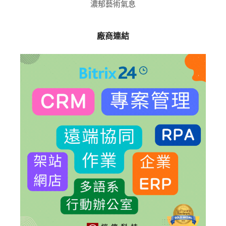
濃郁藝術氣息
廠商連結