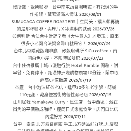
慢所哉．飯捲咖啡｜台中南屯蔬食咖啡館，有記憶的手
作捲飯，藏著滿滿人情味
2026/08/01
SUMUGAGA COFFEE ROASTERS｜空間美，讓人想再訪
的是那杯咖啡，與厚片Ｘ冰淇淋的默契
2026/07/26
如何判斷 合法台中當舖？看《大生意人》才發現：原來
很多小老闆合法資金靠山就是它！
2026/07/24
台中北屯隱藏版咖啡廳｜矽穀珈琲所 SiGu coffee，南
國白色小屋、不限時咖啡館
2026/07/23
台中住宿推薦｜城市漫遊行旅 Hotel Ramble 開箱，附
早餐、免費停車，距漢神洲際購物廣場10分鐘，鬧中取
靜高CP值飯店
2026/07/19
茶廬｜台中泡沫紅茶老店，逢甲30多年老字號，簡餐
110元起，藏身便當街的個性派老店
2026/07/15
山川咖喱 Yamakawa Curry．民生店｜台中西區：藏在
街角的平價熟成咖哩，極簡日式家庭食堂，店門口比店
內還好拍
2026/07/11
台中｜素食 北方素食麵館 手工北方麵品好好吃..九層塔