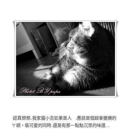
認真想想..我家貓小吉如果是人 .應該是個超會撒嬌的
ㄚ頭，裝可愛的同時..還是有那一點點沉思的味道…