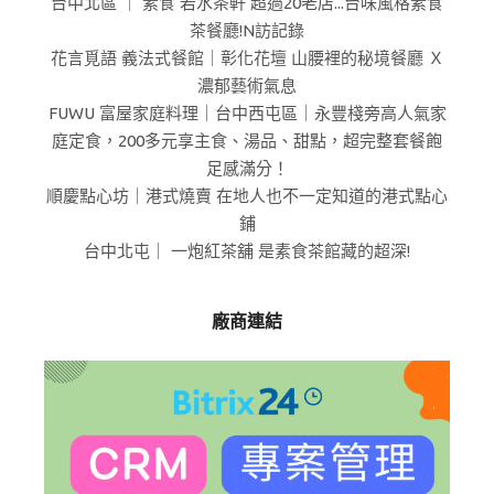
台中北區 ｜ 素食 若水茶軒 超過20老店...台味風格素食
茶餐廳!N訪記錄
花言覓語 義法式餐館｜彰化花壇 山腰裡的秘境餐廳 Ｘ
濃郁藝術氣息
FUWU 富屋家庭料理｜台中西屯區｜永豐棧旁高人氣家
庭定食，200多元享主食、湯品、甜點，超完整套餐飽
足感滿分！
順慶點心坊｜港式燒賣 在地人也不一定知道的港式點心
鋪
台中北屯｜ 一炮紅茶舖 是素食茶館藏的超深!
廠商連結