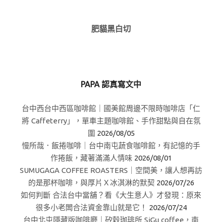
肥貓黑白切
PAPA 認真寫文中
台中西台中西區咖啡館｜國美館周邊不限時咖啡店「仁
將 Caffeterry」，單車主題咖啡館、手作甜點與自在氛
圍
2026/08/05
慢所哉．飯捲咖啡｜台中南屯蔬食咖啡館，有記憶的手
作捲飯，藏著滿滿人情味
2026/08/01
SUMUGAGA COFFEE ROASTERS｜空間美，讓人想再訪
的是那杯咖啡，與厚片Ｘ冰淇淋的默契
2026/07/26
如何判斷 合法台中當舖？看《大生意人》才發現：原來
很多小老闆合法資金靠山就是它！
2026/07/24
台中北屯隱藏版咖啡廳｜矽穀珈琲所 SiGu coffee，南