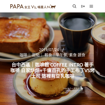
Main m
Search
More info
2019/07/24
咖啡｜ 甜點｜ 輕食｜早午餐
,
素食 蔬食
台中西區｜咖啡館 COFFEE INTRO 著手
咖啡 自家烘焙+千瘡百孔的手工布丁VS烤
土司 這裡有豆乳咖啡