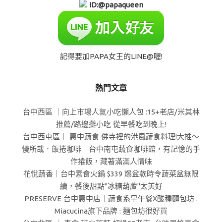
ID:@papaqueen
記得要加PAPA女王的LINE@喔!
熱門文章
台中西區 ｜向上市場人氣小吃懶人包 :15+老店/米其林
推薦/路邊攤小吃 從早餐吃到晚上!
台中西屯區｜ 惠中蔬食 佛寺裡的港風蔬食料理!大推～
慢所哉．飯捲咖啡｜台中南屯蔬食咖啡館，有記憶的手
作捲飯，藏著滿滿人情味
花悅蔬香｜台中素食火鍋 $339 爆盆款時令蔬菜盆無限
續，餐後甜點"冰糖葫蘆"太美好
PRESERVE 台中惠中店｜蔬食系早午餐X酸種麵包坊 .
Miacucina旗下品牌 : 麵包坊很好買