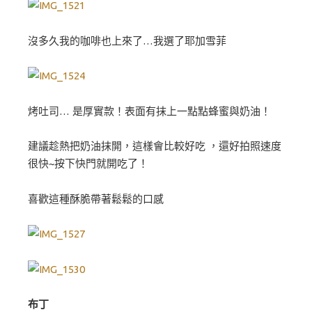
沒多久我的咖啡也上來了…我選了耶加雪菲
烤吐司… 是厚實款！表面有抹上一點點蜂蜜與奶油！
建議趁熱把奶油抹開，這樣會比較好吃 ，還好拍照速度
很快~按下快門就開吃了！
喜歡這種酥脆帶著鬆鬆的口感
布丁