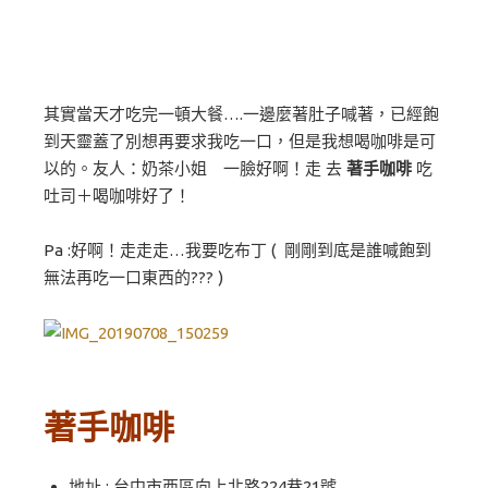
其實當天才吃完一頓大餐….一邊麼著肚子喊著，已經飽
到天靈蓋了別想再要求我吃一口，但是我想喝咖啡是可
以的。友人：奶茶小姐 一臉好啊！走 去
著手咖啡
吃
吐司＋喝咖啡好了！
Pa :好啊！走走走…我要吃布丁 ( 剛剛到底是誰喊飽到
無法再吃一口東西的??? )
著手咖啡
地址 : 台中市西區向上北路224巷21號