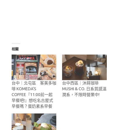
相關
台中｜北屯區 客美多咖
台中西區｜沐蒔珈琲
啡 KOMEDA‘S
MUSHI & CO. 日系質感溫
COFFEE『11:00前一起
潤系，不限時營業中!
早餐吧!』想吃名古屋式
早餐嗎？蛋奶素系早餐