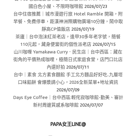
國白色小屋、不限時咖啡館
2026/07/23
台中住宿推薦｜城市漫遊行旅 Hotel Ramble 開箱，附
早餐、免費停車，距漢神洲際購物廣場10分鐘，鬧中取
靜高CP值飯店
2026/07/19
茶廬｜台中泡沫紅茶老店，逢甲30多年老字號，簡餐
110元起，藏身便當街的個性派老店
2026/07/15
山川咖喱 Yamakawa Curry．民生店｜台中西區：藏在
街角的平價熟成咖哩，極簡日式家庭食堂，店門口比店
內還好拍
2026/07/11
台中｜素食 北方素食麵館 手工北方麵品好好吃..九層塔
口味餡餅 會爆漿請小心，2026全新菜單+地址資訊
2026/07/09
Days Eye Coffee｜台中西區:輕侘寂咖啡館-勤美、審計
新村周邊質感系咖啡館
2026/07/07
PAPA女王LINE@