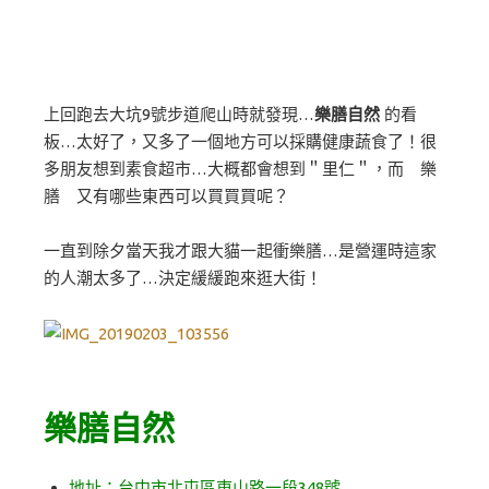
上回跑去大坑9號步道爬山時就發現…
樂膳自然
的看
板…太好了，又多了一個地方可以採購健康蔬食了！很
多朋友想到素食超市…大概都會想到＂里仁＂，而 樂
膳 又有哪些東西可以買買買呢？
一直到除夕當天我才跟大貓一起衝樂膳…是營運時這家
的人潮太多了…決定緩緩跑來逛大街！
樂膳自然
地址：台中市北屯區東山路一段348號