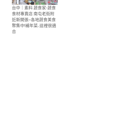
台中｜素料 蔬食家-蔬食
食材專賣店 南屯老街附
近新開張~各地蔬食美食
聚集中!補年菜..這裡很適
合