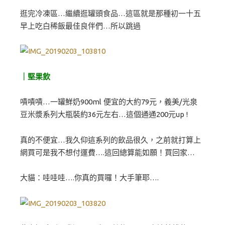
逛完冷凍區…繼續逛罐頭食品…這區就是那種初一十五
早上吃白稀飯最佳良伴們…所以跳過
｜堅果飲
嘖嘖嘖…一罐鮮奶900ml 便宜的大約79元，義美/光泉
豆米漿系列大瓶裝約36元左右…這個通通200元up !
真的不便宜…我久仰這系列的飲品很久，之前就打算上
網買可是我不想付運費….這回總算能如願！買回家…
大貓：哇哇哇….你真的買囉！大手筆耶….