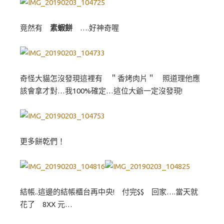
竟然有
素蝦餅
….好神奇喔
奇怪大貓怎沒發現這裡有 ＂香烤肉片＂ 照道理他應
該會拿才對…我100%確定…這位大爺一定沒發現!
更多餅乾們！
結帳..這邊的結帳櫃台再中央! 付完$$ 回家….當天就
花了 8XX 元…