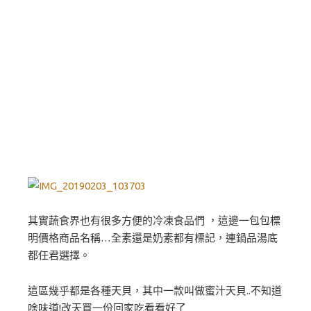
其實蔬食界也有很多方便的冷凍食品們 ，這邊一包包標
明價格商品名稱…全素還是奶素都有標記，連鍋品湯底
都任君選擇。
這區幾乎都是各種天貝，其中一款叫做蜜汁天貝..不知道
啥味道!改天買一份回家吃看看好了