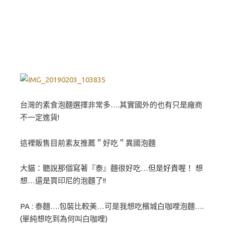
台灣的素食泡麵選擇非常多….其實國外的也有只是廠商
不一定進貨!
這裡販售目前素友推薦＂好吃＂異國泡麵
大貓：聽說那個寫著『泰』麵很好吃…但是好貴喔！ 想
想…還是買印尼的泡麵了!!
PA : 泰麵….包裝比較美…可是我想吃檳城白咖哩泡麵….
(單純想吃到為何叫白咖哩)