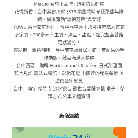
Miacucina旗下品牌 : 麵包坊很好買
花悅蔬香｜台中素食火鍋 $339 爆盆款時令蔬菜盆無限
續，餐後甜點"冰糖葫蘆"太美好
FUWU 富屋家庭料理｜台中西屯區｜永豐棧旁高人氣家
庭定食，200多元享主食、湯品、甜點，超完整套餐飽
足感滿分！
慢所哉．飯捲咖啡｜台中南屯蔬食咖啡館，有記憶的手
作捲飯，藏著滿滿人情味
台中西區｜咖啡 Haritts donuts&coffee 日式甜甜圈
花言覓語 義法式餐館｜彰化花壇 山腰裡的秘境餐廳 Ｘ
濃郁藝術氣息
台中｜廟宇 松竹寺 流水觀音 觀世音菩薩求籤 求子，祭
拜方式!公車交通資訊
廠商連結