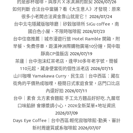
的是那杯咖啡，與厚片Ｘ冰淇淋的默契
2026/07/26
如何判斷 合法台中當舖？看《大生意人》才發現：原來
很多小老闆合法資金靠山就是它！
2026/07/24
台中北屯隱藏版咖啡廳｜矽穀珈琲所 SiGu coffee，南
國白色小屋、不限時咖啡館
2026/07/23
台中住宿推薦｜城市漫遊行旅 Hotel Ramble 開箱，附
早餐、免費停車，距漢神洲際購物廣場10分鐘，鬧中取
靜高CP值飯店
2026/07/19
茶廬｜台中泡沫紅茶老店，逢甲30多年老字號，簡餐
110元起，藏身便當街的個性派老店
2026/07/15
山川咖喱 Yamakawa Curry．民生店｜台中西區：藏在
街角的平價熟成咖哩，極簡日式家庭食堂，店門口比店
內還好拍
2026/07/11
台中｜素食 北方素食麵館 手工北方麵品好好吃..九層塔
口味餡餅 會爆漿請小心，2026全新菜單+地址資訊
2026/07/09
Days Eye Coffee｜台中西區:輕侘寂咖啡館-勤美、審計
新村周邊質感系咖啡館
2026/07/07