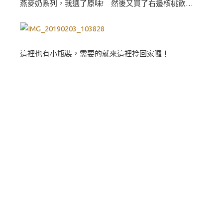
燕麥奶系列，我選了原味! 然後又買了右邊核桃飲…
這裡也有小瓶裝，需要的就來這裡拎回家囉！