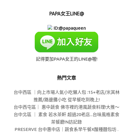
PAPA女王LINE@
ID:@papaqueen
記得要加PAPA女王的LINE@喔!
熱門文章
台中西區 ｜向上市場人氣小吃懶人包 :15+老店/米其林
推薦/路邊攤小吃 從早餐吃到晚上!
台中西屯區｜ 惠中蔬食 佛寺裡的港風蔬食料理!大推～
台中北區 ｜ 素食 若水茶軒 超過20老店...台味風格素食
茶餐廳!N訪記錄
PRESERVE 台中惠中店｜蔬食系早午餐X酸種麵包坊 .