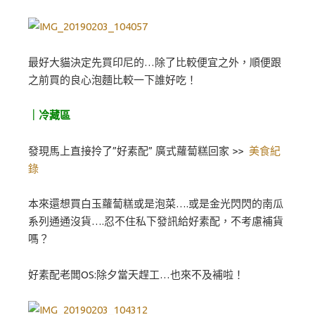
最好大貓決定先買印尼的…除了比較便宜之外，順便跟
之前買的良心泡麵比較一下誰好吃！
｜冷藏區
發現馬上直接拎了”好素配” 廣式蘿蔔糕回家 >>
美食紀
錄
本來還想買白玉蘿蔔糕或是泡菜….或是金光閃閃的南瓜
系列通通沒貨….忍不住私下發訊給好素配，不考慮補貨
嗎？
好素配老闆OS:除夕當天趕工…也來不及補啦！