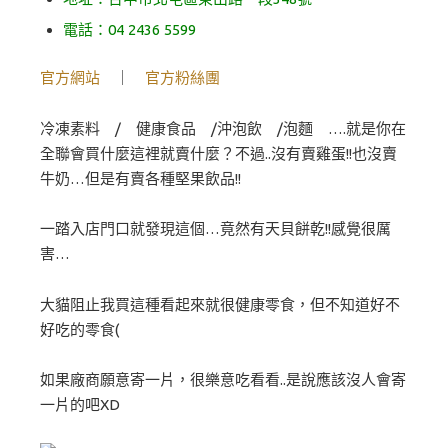
電話：04 2436 5599
官方網站
｜
官方粉絲團
冷凍素料 / 健康食品 /沖泡飲 /泡麵 ….就是你在
全聯會買什麼這裡就賣什麼？不過..沒有賣雞蛋!!也沒賣
牛奶…但是有賣各種堅果飲品!!
一踏入店門口就發現這個…竟然有天貝餅乾!!感覺很厲
害…
大貓阻止我買這種看起來就很健康零食，但不知道好不
好吃的零食(
如果廠商願意寄一片，很樂意吃看看..是說應該沒人會寄
一片的吧XD