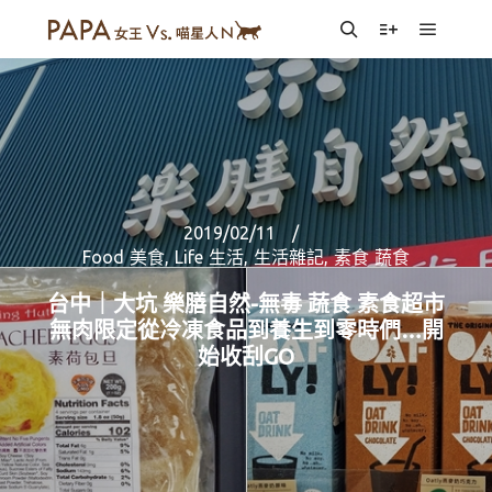
Main m
Search
More info
2019/02/11
Food 美食
,
Life 生活
,
生活雜記
,
素食 蔬食
台中｜大坑 樂膳自然-無毒 蔬食 素食超市
無肉限定從冷凍食品到養生到零時們…開
始收刮GO