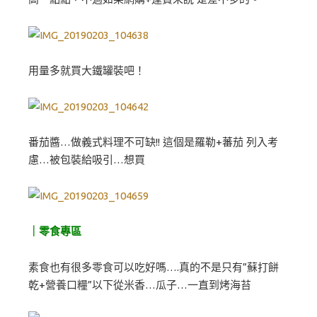
用量多就買大鐵罐裝吧！
番茄醬…做義式料理不可缺!! 這個是羅勒+蕃茄 列入考
慮…被包裝給吸引…想買
｜零食專區
素食也有很多零食可以吃好嗎….真的不是只有”蘇打餅
乾+營養口糧”以下從米香…瓜子…一直到烤海苔