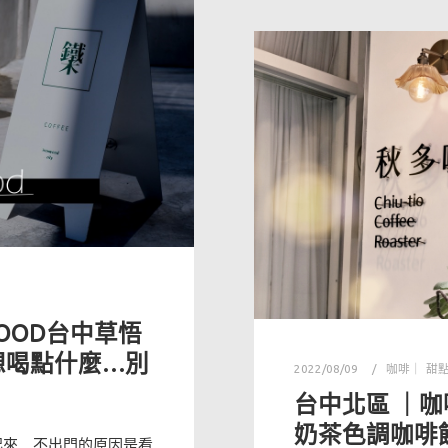
WOOD台中草悟
想喝點什麼…別
2022/08/09
咖啡｜ 甜
台中北區 ｜咖啡 
奶茶色調咖啡館
起來…不出門的原因是看