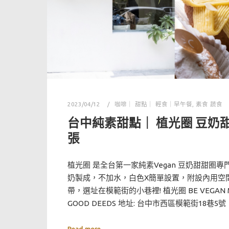
2023/04/12
咖啡｜ 甜點｜ 輕食｜早午餐
,
素食 蔬食
台中純素甜點｜ 植光圈 豆奶
張
植光圈 是全台第一家純素Vegan 豆奶甜甜圈
奶製成，不加水，白色X簡單設置，附設內用空
帶，選址在模範街的小巷裡! 植光圈 BE VEGAN MA
GOOD DEEDS 地址: 台中市西區模範街18巷5號 電話