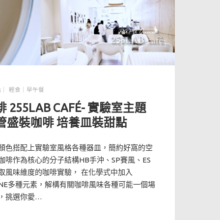
點｜ 輕食｜早午餐
255LAB CAFÉ- 實驗室主題
管盛裝咖啡 培養皿裝甜點
白色主要顏色搭配上實驗室風格各種器皿，簡約好窩的空
啡作為核心的分子結構HB手沖、SP賽風、ES
取風味維度的咖啡實驗， 在化學式中加入
＋WINE多種元素，解構有關咖啡風味各種可能一個場
，挑選你愛…