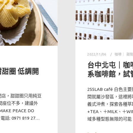
2022/11/06
咖啡｜ 甜
台中北屯｜咖啡 
甜甜圈 低調開
系咖啡館，試
255LAB café 
專門店，甜甜圈只用純豆
間就屬沙發區，這裡將咖
間座位不多，建議外
義式沖煮，探索各種萃
KE PEACE DO
+TEA、＋MILK、
: 0971 819 27…
域多種型態無限的可能