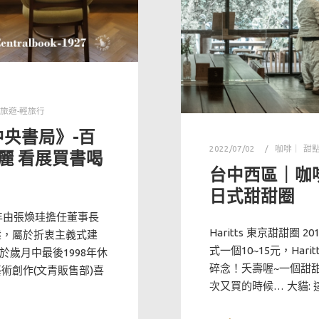
旅遊-輕旅行
中央書局》-百
2022/07/02
咖啡｜ 甜
麗 看展買書喝
台中西區｜咖啡 H
日式甜甜圈
50年由張煥珪擔任董事長
Haritts 東京甜甜圈
建，屬於折衷主義式建
式一個10~15元，Ha
歲月中最後1998年休
碎念！夭壽喔~一個甜甜
術創作(文青販售部)喜
次又買的時候… 大貓: 