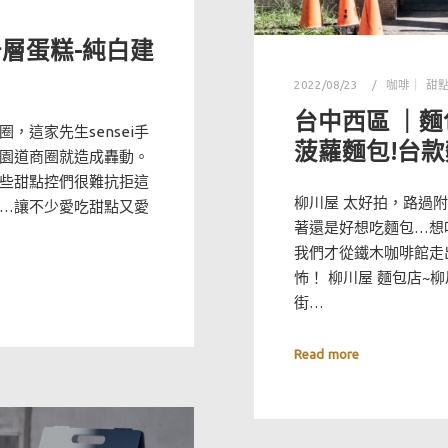
千層蛋糕-純白建
2022/08/23
咖啡｜ 甜
台中西區 ｜麵
這家先生sensei手
菠蘿麵包!台
園道商圈就造成轟動。
些甜點控們很難抗拒這
柳川屋 太好拍，路過
…讓不少愛吃甜點又愛
著還是好想吃麵包…想
我們才從鐵木咖啡館走
怖！ 柳川屋 麵包店~柳川
街…
Read more