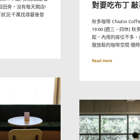
對要吃布丁 敲
的稻田旁，沒有每天開店!
狀況:千萬找尋最後發
秋多咖啡 Chiutio Coff
19:00 (週三、四休) 秋多
館，內用的座位不多，
服放鬆的咖啡空間 隨
Read more