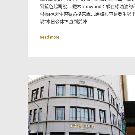
到藍色起司說….鐵木Ironwood：躲在綠油油
根據PA天生帶賽命格來說…應該很容易發生以下
現”本日公休”!! 直到前陣…
Read more