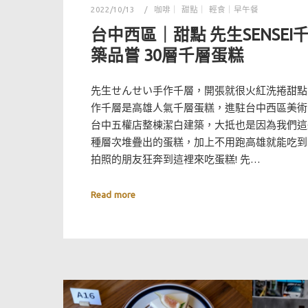
2022/10/13
咖啡｜ 甜點｜ 輕食｜早午餐
台中西區｜甜點 先生SENSEI
築品嘗 30層千層蛋糕
先生せんせい手作千層，開張就很火紅洗捲甜點圈，
作千層是高雄人氣千層蛋糕，進駐台中西區美術
台中五權店整棟潔白建築，大抵也是因為我們這
種層次堆疊出的蛋糕，加上不用跑高雄就能吃到
拍照的朋友狂奔到這裡來吃蛋糕! 先…
Read more