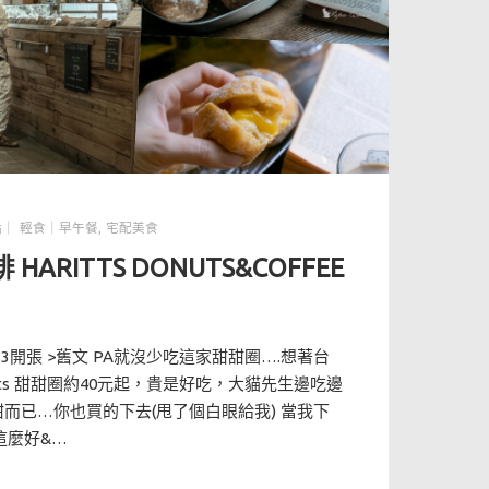
點｜ 輕食｜早午餐
,
宅配美食
ARITTS DONUTS&COFFEE
 2013開張 >舊文 PA就沒少吃這家甜甜圈….想著台
ritts 甜甜圈約40元起，貴是好吃，大貓先生邊吃邊
而已…你也買的下去(甩了個白眼給我) 當我下
這麼好&…