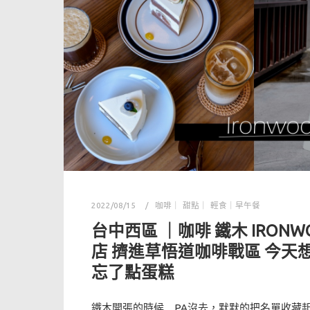
2022/08/15
咖啡｜ 甜點｜ 輕食｜早午餐
台中西區 ｜咖啡 鐵木 IRON
店 擠進草悟道咖啡戰區 今天
忘了點蛋糕
鐵木開張的時候…PA沒去，默默的把名單收藏