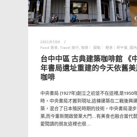
2022/07/09
Food 美食
,
Travel 旅行
,
咖啡｜ 甜點｜ 輕食｜早午餐
,
國內
台中中區 古典建築咖啡館 《
年書局遺址重建的今天依舊美
咖啡
中央書局 (1927年)創立之初並不在這裡,是19
時，中央書局才搬到現址,這棟建築在二戰後興
築，混合了日本殖民時期的技術，中央書局漫步於
業,而今重新開啟營業大門…有美食也融合當代藝
愛閱讀的朋友這裡也很…