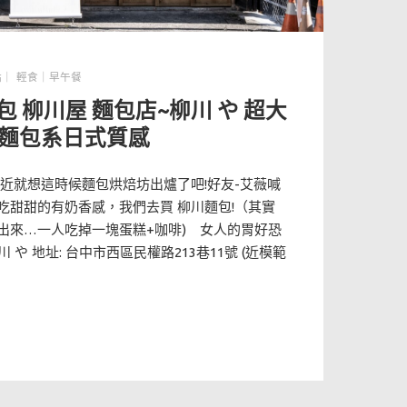
點｜ 輕食｜早午餐
包 柳川屋 麵包店~柳川 や 超大
款麵包系日式質感
附近就想這時候麵包烘焙坊出爐了吧!好友-艾薇喊
吃甜甜的有奶香感，我們去買 柳川麵包!（其實
出來…一人吃掉一塊蛋糕+咖啡) 女人的胃好恐
 や 地址: 台中市西區民權路213巷11號 (近模範