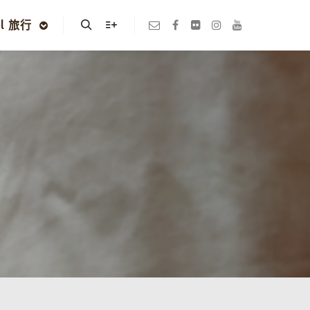
el 旅行
Search
More info