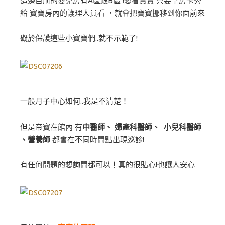
這邊目前的嬰兒房有A區跟B區 !想看寶寶 只要拿房卡秀
給 寶寶房內的護理人員看 ，就會把寶寶挪移到你面前來
礙於保護這些小寶寶們..就不示範了!
一般月子中心如何..我是不清楚！
但是帝寶在館內 有
中醫師、 婦產科醫師、 小兒科醫師
、營養師
都會在不同時間點出現巡診!
有任何問題的想詢問都可以！真的很貼心!也讓人安心