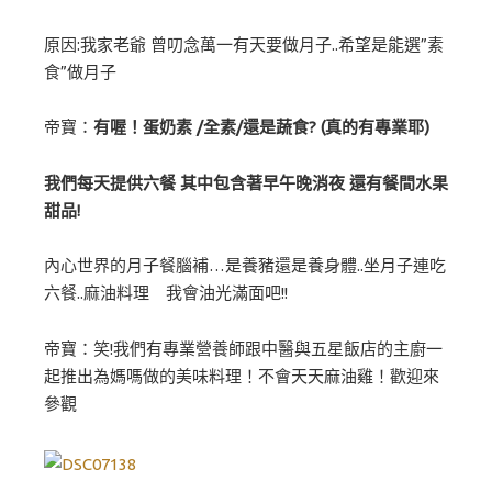
原因:我家老爺 曾叨念萬一有天要做月子..希望是能選”素
食”做月子
帝寶：
有喔！蛋奶素 /全素/還是蔬食? (真的有專業耶)
我們每天提供六餐 其中包含著早午晚消夜 還有餐間水果
甜品!
內心世界的月子餐腦補…是養豬還是養身體..坐月子連吃
六餐..麻油料理 我會油光滿面吧!!
帝寶：笑!我們有專業營養師跟中醫與五星飯店的主廚一
起推出為媽嗎做的美味料理！不會天天麻油雞！歡迎來
參觀