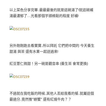
以上菜色分享完畢..最最最後的就是這碗湯了!就這碗補
湯最濃郁了…光看那個芋頭棉鬆的程度 好補!
另外剛剛跑去看寶寶..所以拜託 它們把中間的 今天養生
甜湯 與茶 還有水果一起送過來!
紅豆薏仁微甜！另一碗是觀音串 (養生茶 會常更換)
不過就在我吃飯的時候..其他人丟給我看的餐..就屬這個
最過分..竟然推”螃蟹” 還有紅燒牛肉？？