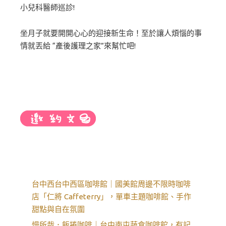
小兒科醫師巡診!
坐月子就要開開心心的迎接新生命！至於讓人煩惱的事
情就丟給 “產後護理之家”來幫忙吧!
台中西台中西區咖啡館｜國美館周邊不限時咖啡
店「仁將 Caffeterry」，單車主題咖啡館、手作
甜點與自在氛圍
慢所哉．飯捲咖啡｜台中南屯蔬食咖啡館，有記