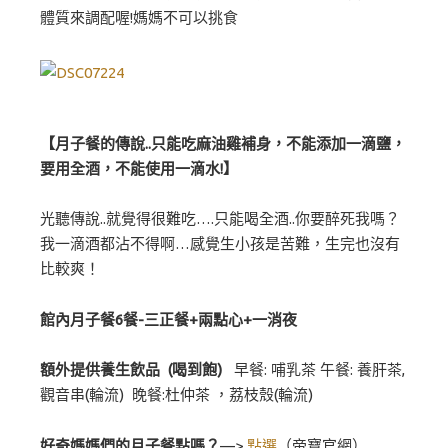
體質來調配喔!媽媽不可以挑食
【月子餐的傳說..只能吃麻油雞補身，不能添加一滴鹽，
要用全酒，不能使用一滴水!】
光聽傳說..就覺得很難吃….只能喝全酒..你要醉死我嗎？
我一滴酒都沾不得啊…感覺生小孩是苦難，生完也沒有
比較爽！
館內月子餐6餐-三正餐+兩點心+一消夜
額外提供養生飲品 (喝到飽)
早餐: 哺乳茶 午餐: 養肝茶,
觀音串(輪流) 晚餐:杜仲茶 ，荔枝殼(輪流)
好奇媽媽們的月子餐點嗎？
—>
點選
（帝寶官網）