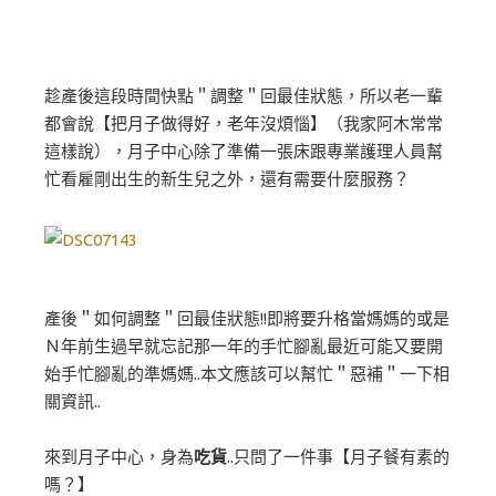
趁產後這段時間快點＂調整＂回最佳狀態，所以老一輩
都會說【把月子做得好，老年沒煩惱】（我家阿木常常
這樣說），月子中心除了準備一張床跟專業護理人員幫
忙看雇剛出生的新生兒之外，還有需要什麼服務？
產後＂如何調整＂回最佳狀態!!即將要升格當媽媽的或是
Ｎ年前生過早就忘記那一年的手忙腳亂最近可能又要開
始手忙腳亂的準媽媽..本文應該可以幫忙＂惡補＂一下相
關資訊..
來到月子中心，身為
吃貨
..只問了一件事【月子餐有素的
嗎？】