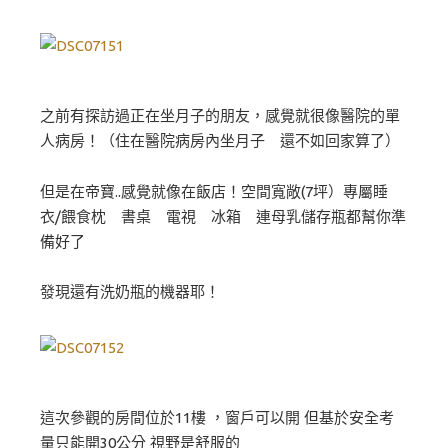
之前有探訪過正在坐月子的朋友，感覺就很像醫院的單
人病房！（住在醫院病房內坐月子 還不如回家算了）
但是在帝寶..感覺就像在飯店！空間寬敞(7坪）專屬睡
衣/餵食枕 書桌 電視 冰箱 連母乳儲存瓶都幫你準
備好了
發現還有洗奶瓶的機器耶！
這次參觀的房間位於11樓 ，窗戶可以開 但基於安全考
量只能開30公分 視野是舒服的