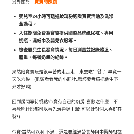
另外關於
寶寶的照顧
嬰兒室24小時可透過玻璃房觀看寶寶活動及洗澡
全過程。
入住期間免費為寶寶提供國際品牌紙尿褲、專用
奶瓶、濕紙巾及嬰兒衣服等。
檢查嬰兒生長發育情況，每日測量並記錄體溫、
體重，每餐奶量的紀錄。
果然陪寶寶玩是很辛苦的走走走…來去吃午餐了..畢竟一
天吃六餐 (低頭看看我的小肥肚..應該要考慮把他生下
來才好啊)
回到房間等待餐點!帝寶有自己的廚房..喜歡吃什麼 不
喜歡吃什麼都可以事先溝通喔！(問:可以針對個人喜好客
製?)
帝寶:當然可以啊 不過…還是要經過營養師與中醫師根據