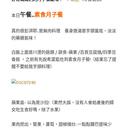
午餐..
素食月子餐
本日
真的很彭湃耶..是無肉料理 養身燉湯是芋頭當底，淡淡
的藥膳氣味！
白飯上面是川燙的菇類 / 蔬食-蘋果 /百頁豆腐燒/四季豆
香菇 ，之前有先說希望能吃到素食月子餐!（結果忘了提
醒不要給我芋頭料理）
蘋果盅- 以為是沙拉!（果然大誤，沒有人會給產後的婦
女吃生食好嗎。除了水果）
果肉挖出，堅果，蘆筍，甜椒燴炒..一點點鹽巴提味少