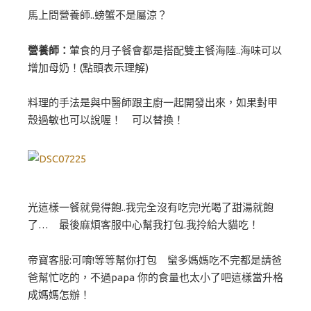
馬上問營養師..螃蟹不是屬涼？
營養師：
葷食的月子餐會都是搭配雙主餐海陸..海味可以
增加母奶！(點頭表示理解)
料理的手法是與中醫師跟主廚一起開發出來，如果對甲
殼過敏也可以說喔！ 可以替換！
光這樣一餐就覺得飽..我完全沒有吃完!光喝了甜湯就飽
了… 最後麻煩客服中心幫我打包.我拎給大貓吃！
帝寶客服:可唷!等等幫你打包 蠻多媽媽吃不完都是請爸
爸幫忙吃的，不過papa 你的食量也太小了吧這樣當升格
成媽媽怎辦！