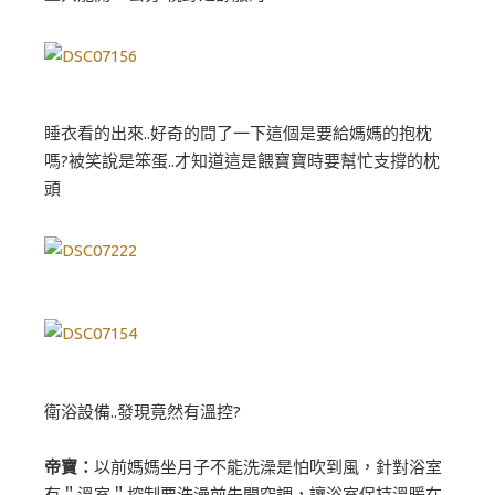
睡衣看的出來..好奇的問了一下這個是要給媽媽的抱枕
嗎?被笑說是笨蛋..才知道這是餵寶寶時要幫忙支撐的枕
頭
衛浴設備..發現竟然有溫控?
帝寶：
以前媽媽坐月子不能洗澡是怕吹到風，針對浴室
有＂溫室＂控制要洗澡前先開空調，讓浴室保持溫暖在