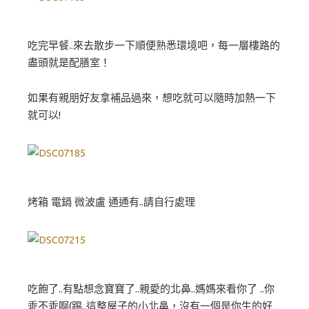
吃完早餐..來去散步一下順便熟悉環境吧，每一層樓路的
盡頭就是配膳室！
如果有親朋好友拿補品過來，想吃就可以隨時加熱一下
就可以!
烤箱 電鍋 微波盧 通通有..請自行處理
吃飽了..有點想念寶寶了..親愛的北鼻..媽媽來看你了 ..你
乖不乖啊(踢..這整屋子的小北鼻，沒有一個是你生的好