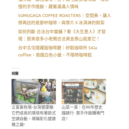
憶的手作捲飯，藏著滿滿人情味
SUMUGAGA COFFEE ROASTERS｜空間美，讓人
想再訪的是那杯咖啡，與厚片Ｘ冰淇淋的默契
如何判斷 合法台中當舖？看《大生意人》才發
現：原來很多小老闆合法資金靠山就是它！
台中北屯隱藏版咖啡廳｜矽穀珈琲所 SiGu
coffee，南國白色小屋、不限時咖啡館
相關
立富畜牧場-台灣健康豬-
山菜一湯｜在90年歷史
它們成長的環境有著歐式
鐘錶行- 賣手作飯糰專門
空調自動，堪稱彰化健康
店 !
豬之最!