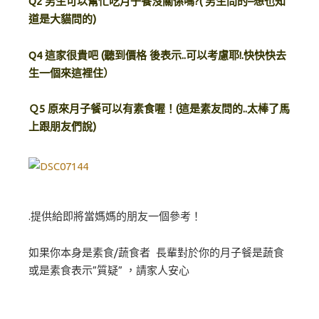
Q2 男生可以幫忙吃月子餐沒關係嗎?( 男生問的–想也知
道是大貓問的)
Q4 這家很貴吧 (聽到價格 後表示..可以考慮耶!.快快快去
生一個來這裡住）
Ｑ5 原來月子餐可以有素食喔！(這是素友問的..太棒了馬
上跟朋友們說)
.提供給即將當媽媽的朋友一個參考！
如果你本身是素食/蔬食者 長輩對於你的月子餐是蔬食
或是素食表示”質疑” ，請家人安心