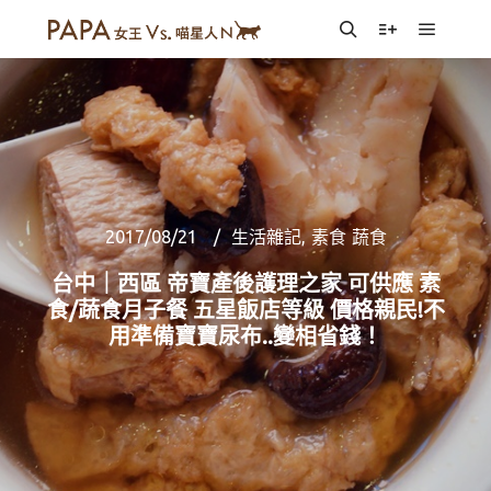
Main m
Search
More info
2017/08/21
生活雜記
,
素食 蔬食
台中｜西區 帝寶產後護理之家 可供應 素
食/蔬食月子餐 五星飯店等級 價格親民!不
用準備寶寶尿布..變相省錢！