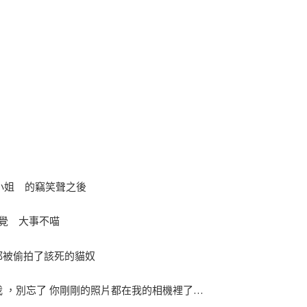
小姐 的竊笑聲之後
覺 大事不喵
都被偷拍了
該死的貓奴
我 ，別忘了 你剛剛的照片都在我的相機裡了…