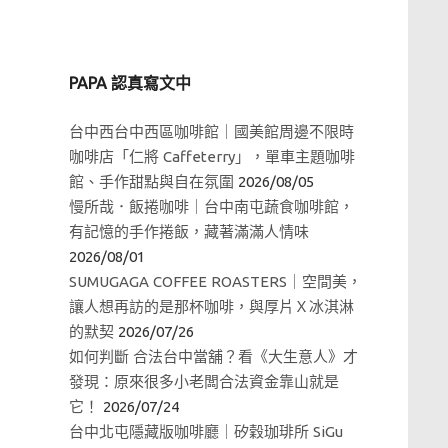
PAPA 認真寫文中
台中西台中西區咖啡館｜國美館周邊不限時
咖啡店「仁將 Caffeterry」，單車主題咖啡
館、手作甜點與自在氛圍
2026/08/05
慢所哉．飯捲咖啡｜台中南屯蔬食咖啡館，
有記憶的手作捲飯，藏著滿滿人情味
2026/08/01
SUMUGAGA COFFEE ROASTERS｜空間美，
讓人想再訪的是那杯咖啡，與厚片Ｘ冰淇淋
的默契
2026/07/26
如何判斷 合法台中當舖？看《大生意人》才
發現：原來很多小老闆合法資金靠山就是
它！
2026/07/24
台中北屯隱藏版咖啡廳｜矽穀珈琲所 SiGu