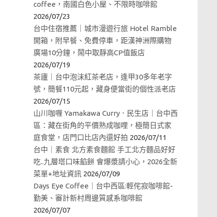
coffee，南國白色小屋、不限時咖啡館
2026/07/23
台中住宿推薦｜城市漫遊行旅 Hotel Ramble
開箱，附早餐、免費停車，距漢神洲際購物
廣場10分鐘，鬧中取靜高CP值飯店
2026/07/19
茶廬｜台中泡沫紅茶老店，逢甲30多年老字
號，簡餐110元起，藏身便當街的個性派老店
2026/07/15
山川咖喱 Yamakawa Curry．民生店｜台中西
區：藏在街角的平價熟成咖哩，極簡日式家
庭食堂，店門口比店內還好拍
2026/07/11
台中｜素食 北方素食麵館 手工北方麵品好好
吃..九層塔口味餡餅 會爆漿請小心，2026全新
菜單+地址資訊
2026/07/09
Days Eye Coffee｜台中西區:輕侘寂咖啡館-
勤美、審計新村周邊質感系咖啡館
2026/07/07