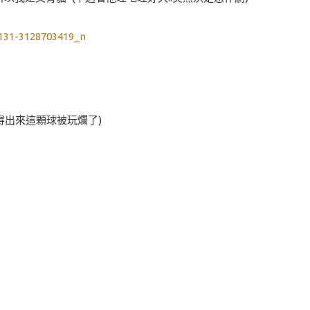
得出來這顆球被玩爛了)