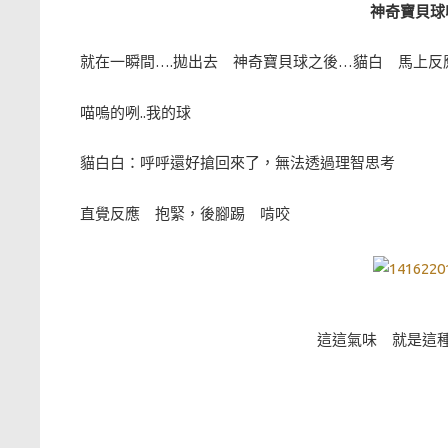
神奇寶貝球
就在一瞬間….拋出去 神奇寶貝球之後…貓白 馬上反
喵嗚的咧..我的球
貓白白：呼呼還好搶回來了，無法透過理智思考
直覺反應 抱緊，後腳踢 啃咬
這這氣味 就是這