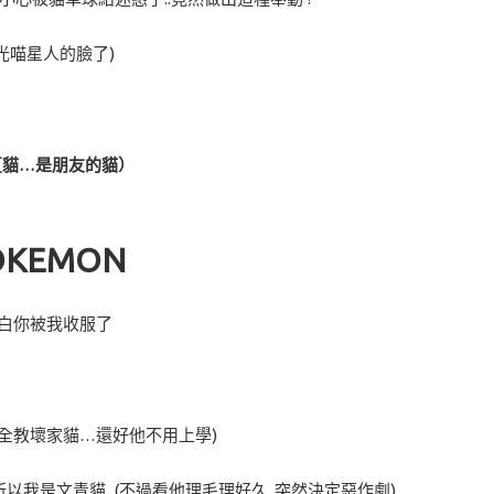
光喵星人的臉了)
夏貓…是朋友的貓）
OKEMON
白你被我收服了
全教壞家貓…還好他不用上學)
，所以我是文青貓 (不過看他理毛理好久..突然決定惡作劇)