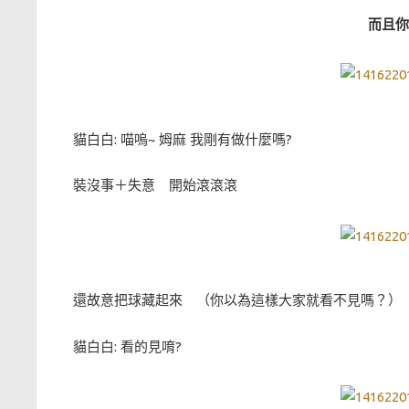
而且你
貓白白: 喵嗚~ 姆麻 我剛有做什麼嗎?
裝沒事＋失意 開始滾滾滾
還故意把球藏起來 （你以為這樣大家就看不見嗎？）
貓白白: 看的見唷?