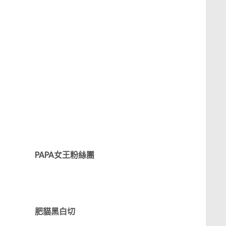
PAPA女王粉絲團
肥貓黑白切