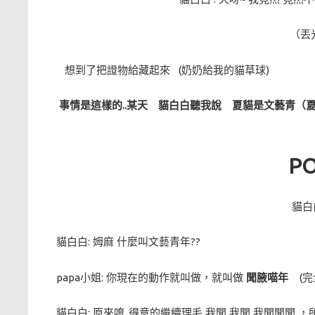
（丟
想到了把證物給藏起來 (奶奶給我的貓草球)
事情是這樣的..某天 貓白白聽我說 夏貓是文藝青
（
P
貓白
貓白白: 姆麻 什麼叫文藝青年??
papa小姐: 你現在的動作就叫做，就叫做
聞腋喵年
(完
貓白白: 原來唷..得意的繼續理毛 我聞 我聞 我聞聞聞 