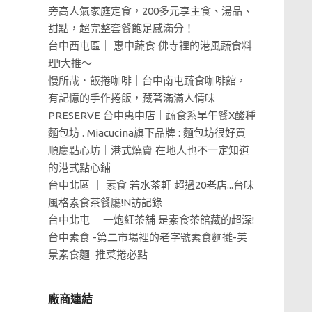
旁高人氣家庭定食，200多元享主食、湯品、
甜點，超完整套餐飽足感滿分！
台中西屯區｜ 惠中蔬食 佛寺裡的港風蔬食料
理!大推～
慢所哉．飯捲咖啡｜台中南屯蔬食咖啡館，
有記憶的手作捲飯，藏著滿滿人情味
PRESERVE 台中惠中店｜蔬食系早午餐X酸種
麵包坊 . Miacucina旗下品牌 : 麵包坊很好買
順慶點心坊｜港式燒賣 在地人也不一定知道
的港式點心鋪
台中北區 ｜ 素食 若水茶軒 超過20老店...台味
風格素食茶餐廳!N訪記錄
台中北屯｜ 一炮紅茶舖 是素食茶館藏的超深!
台中素食 -第二市場裡的老字號素食麵攤-美
景素食麵 推菜捲必點
廠商連結