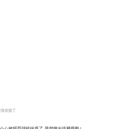
你被我收服了
不小心被貓草球給迷惑了..竟然做出這種舉動 !