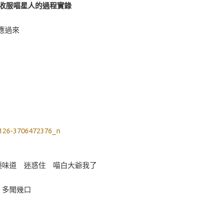
收服喵星人的過程實錄
應過來
種味道 迷惑住 喵白大爺我了
多聞幾口