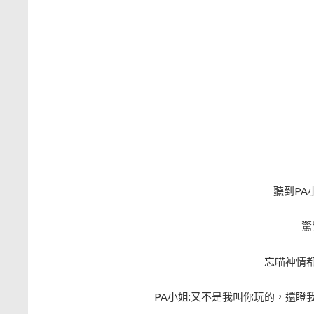
聽到PA
驚
忘喵神情
PA小姐:又不是我叫你玩的，還瞪