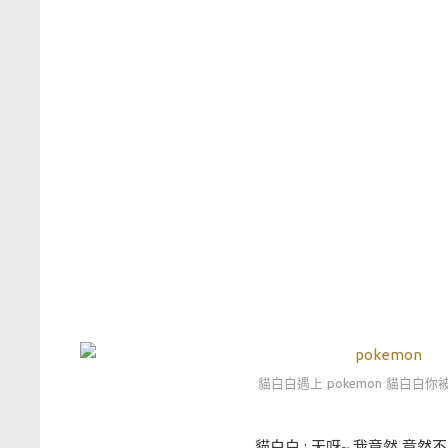
貓白白遇上 pokemon 貓白白
貓白白 : 天呀~ 我竟然 竟然