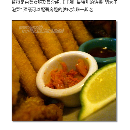
這道是由美女服務員介紹..卡卡雞 最特別的沾醬”明太子
泡菜” 建議可以配著旁邊的脆皮炸雞一起吃