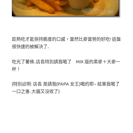
趁熱吃才能保持脆度的口感，當然比麥當勞的好吃! 這盤
很快速的被解決了..
吃光了薯條..店長特別請我喝了 MIX 版的黑麥＋大麥一
杯！
(特別註明: 店長 是請我(PAPA 女王)喝的耶~ 結果我喝了
一口之後..大貓又沒收了)