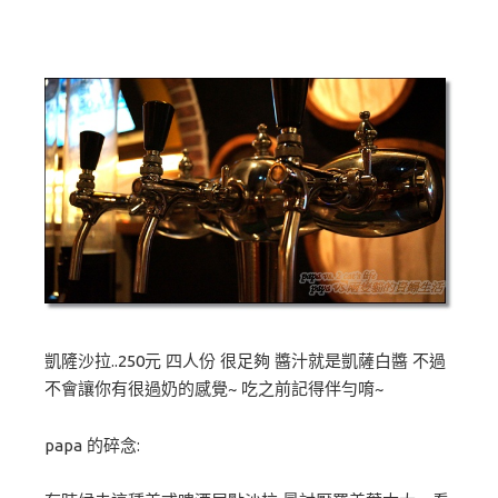
凱隡沙拉..250元 四人份 很足夠 醬汁就是凱薩白醬 不過
不會讓你有很過奶的感覺~ 吃之前記得伴勻唷~
papa 的碎念: