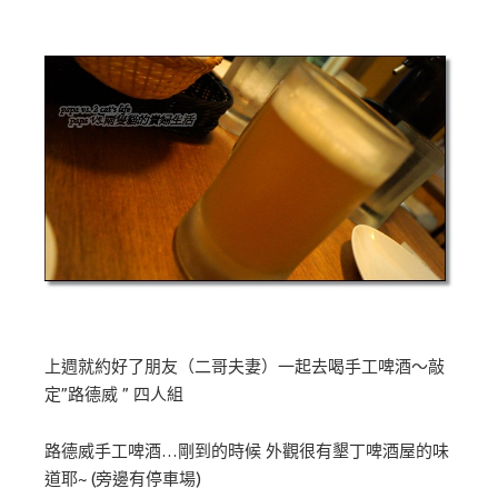
上週就約好了朋友（二哥夫妻）一起去喝手工啤酒～敲
定”路德威 ” 四人組
路德威手工啤酒…剛到的時候 外觀很有墾丁啤酒屋的味
道耶~ (旁邊有停車場)