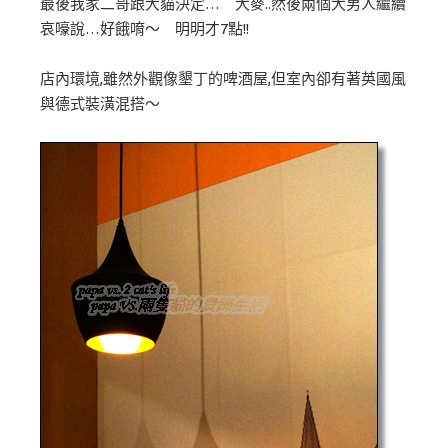
最後我家二哥跟大貓決定… 大麥..然後兩個大男人繼續
哀嚎說…好餓唷～ 明明才7點!!
店內環境,雖然外觀像墾丁的啤酒屋,但室內卻有著英國風
與德式裝潢混搭～