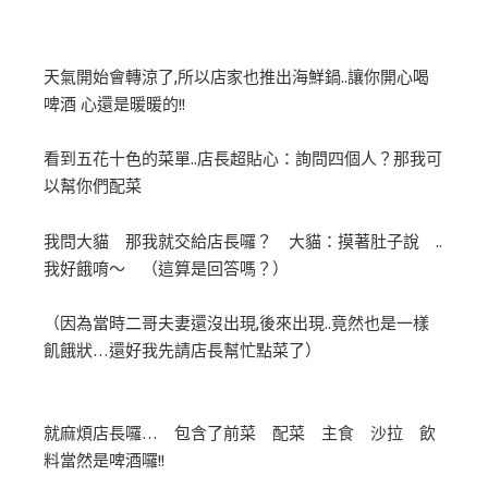
天氣開始會轉涼了,所以店家也推出海鮮鍋..讓你開心喝
啤酒 心還是暖暖的!!
看到五花十色的菜單..店長超貼心：詢問四個人？那我可
以幫你們配菜
我問大貓 那我就交給店長囉？ 大貓：摸著肚子說 ..
我好餓唷～ （這算是回答嗎？）
（因為當時二哥夫妻還沒出現,後來出現..竟然也是一樣
飢餓狀…還好我先請店長幫忙點菜了）
就麻煩店長囉… 包含了前菜 配菜 主食 沙拉 飲
料當然是啤酒囉!!