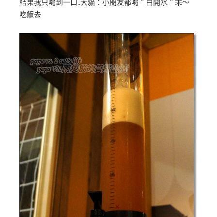
結果我只喝到一口..大貓：小朋友都喝＂白開水＂乖～
吃飯去