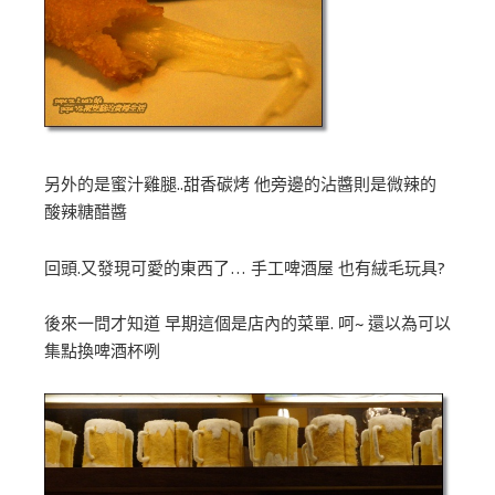
另外的是蜜汁雞腿..甜香碳烤 他旁邊的沾醬則是微辣的
酸辣糖醋醬
回頭.又發現可愛的東西了… 手工啤酒屋 也有絨毛玩具?
後來一問才知道 早期這個是店內的菜單. 呵~ 還以為可以
集點換啤酒杯咧