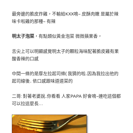
最旁邊的脆皮炸雞，不輸給KXX唷~ 皮酥肉嫩 是屬於辣
味卡啦雞的那種~ 有辣
明太子泡菜
，有點類似黃金泡菜 微微蘋果香，
舌尖上可以明顯感覺明太子的顆粒海味配著脆皮雞有果
酸香辣的口感
中間一條的是摩左拉起司條( 我猜的啦..因為我拉出他的
起司線後.. 依口感跟味道道菜的
二哥: 對著老婆說..你看看 人家PAPA 好會唷~連吃這個都
可以拉這麼長…