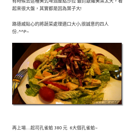
有時候去這種美式啤酒屋點沙拉 最討厭羅美葉太大，看
起來很大盤，其實都是因為葉子大!
路德威貼心的將蔬菜處理適口大小,很誠意的四人
份..^^P~
再上場…起司孔雀蛤 380 元 6大個孔雀蛤~