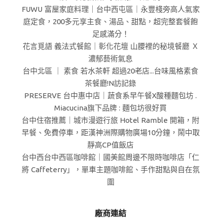
FUWU 富屋家庭料理｜台中西屯區｜永豐棧旁高人氣家
庭定食，200多元享主食、湯品、甜點，超完整套餐飽
足感滿分！
花言覓語 義法式餐館｜彰化花壇 山腰裡的秘境餐廳 Ｘ
濃郁藝術氣息
台中北區 ｜ 素食 若水茶軒 超過20老店...台味風格素食
茶餐廳!N訪記錄
PRESERVE 台中惠中店｜蔬食系早午餐X酸種麵包坊 .
Miacucina旗下品牌 : 麵包坊很好買
台中住宿推薦｜城市漫遊行旅 Hotel Ramble 開箱，附
早餐、免費停車，距漢神洲際購物廣場10分鐘，鬧中取
靜高CP值飯店
台中西台中西區咖啡館｜國美館周邊不限時咖啡店「仁
將 Caffeterry」，單車主題咖啡館、手作甜點與自在氛
圍
廠商連結