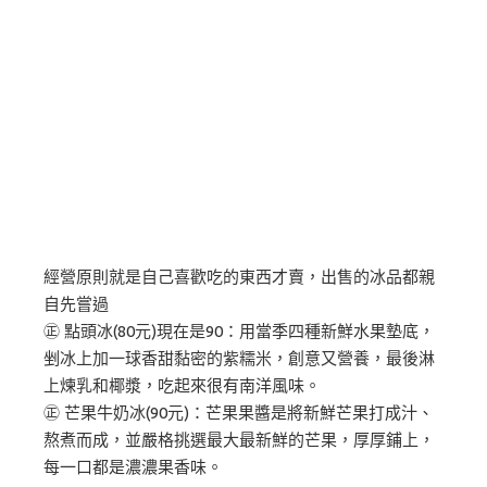
經營原則就是自己喜歡吃的東西才賣，出售的冰品都親
自先嘗過
㊣ 點頭冰(80元)現在是90：用當季四種新鮮水果墊底，
剉冰上加一球香甜黏密的紫糯米，創意又營養，最後淋
上煉乳和椰漿，吃起來很有南洋風味。
㊣ 芒果牛奶冰(90元)：芒果果醬是將新鮮芒果打成汁、
熬煮而成，並嚴格挑選最大最新鮮的芒果，厚厚鋪上，
每一口都是濃濃果香味。