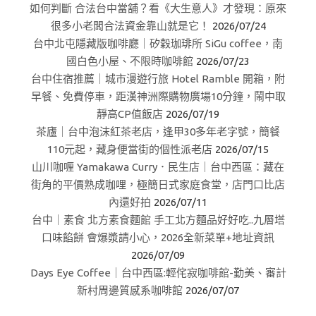
如何判斷 合法台中當舖？看《大生意人》才發現：原來
很多小老闆合法資金靠山就是它！
2026/07/24
台中北屯隱藏版咖啡廳｜矽穀珈琲所 SiGu coffee，南
國白色小屋、不限時咖啡館
2026/07/23
台中住宿推薦｜城市漫遊行旅 Hotel Ramble 開箱，附
早餐、免費停車，距漢神洲際購物廣場10分鐘，鬧中取
靜高CP值飯店
2026/07/19
茶廬｜台中泡沫紅茶老店，逢甲30多年老字號，簡餐
110元起，藏身便當街的個性派老店
2026/07/15
山川咖喱 Yamakawa Curry．民生店｜台中西區：藏在
街角的平價熟成咖哩，極簡日式家庭食堂，店門口比店
內還好拍
2026/07/11
台中｜素食 北方素食麵館 手工北方麵品好好吃..九層塔
口味餡餅 會爆漿請小心，2026全新菜單+地址資訊
2026/07/09
Days Eye Coffee｜台中西區:輕侘寂咖啡館-勤美、審計
新村周邊質感系咖啡館
2026/07/07