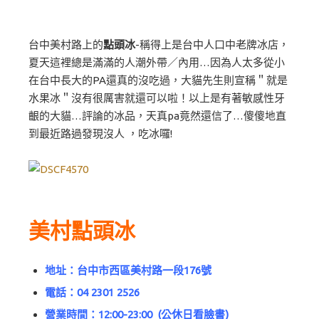
台中美村路上的
點頭冰
-稱得上是台中人口中老牌冰店，
夏天這裡總是滿滿的人潮外帶／內用…因為人太多從小
在台中長大的PA還真的沒吃過，大貓先生則宣稱＂就是
水果冰＂沒有很厲害就還可以啦！以上是有著敏感性牙
齦的大貓…評論的冰品，天真pa竟然還信了…傻傻地直
到最近路過發現沒人 ，吃冰囉!
美村點頭冰
地址：台中市西區美村路一段176號
電話：
04 2301 2526
營業時間：12:00-23:00 (公休日看臉書)