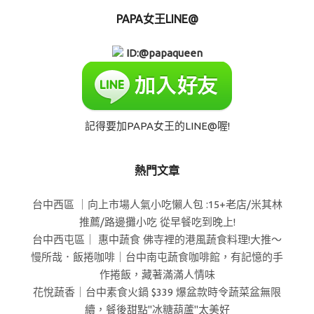
PAPA女王LINE@
ID:@papaqueen
記得要加PAPA女王的LINE@喔!
熱門文章
台中西區 ｜向上市場人氣小吃懶人包 :15+老店/米其林
推薦/路邊攤小吃 從早餐吃到晚上!
台中西屯區｜ 惠中蔬食 佛寺裡的港風蔬食料理!大推～
慢所哉．飯捲咖啡｜台中南屯蔬食咖啡館，有記憶的手
作捲飯，藏著滿滿人情味
花悅蔬香｜台中素食火鍋 $339 爆盆款時令蔬菜盆無限
續，餐後甜點"冰糖葫蘆"太美好