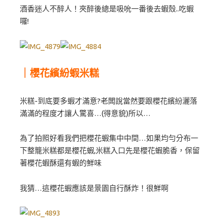
酒香迷人不醉人！夾醉後總是吸吮一番後去蝦殼..吃蝦
囉!
｜櫻花繽紛蝦米糕
米糕-到底要多蝦才滿意?老闆說當然要跟櫻花繽紛灑落
滿滿的程度才讓人驚喜…(得意貌)所以…
為了拍照好看我們把櫻花蝦集中中間…如果均勻分布一
下整籠米糕都是櫻花蝦,米糕入口先是櫻花蝦脆香，保留
著櫻花蝦酥還有蝦的鮮味
我猜…這櫻花蝦應該是景園自行酥炸！很鮮啊