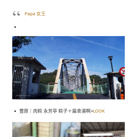
Papa 女王
豐原｜肉粽 永芳亭 粽子＋扁食湯啊>
LOOK