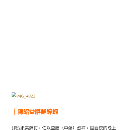
｜陳紹益膳鮮醉蝦
醉蝦肥美鮮甜，佐以益膳（中藥）滋補，團圓夜的晚上