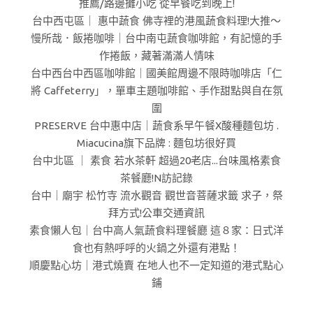
推薦/路邊攤小吃 從早餐吃到晚上!
台中西屯區｜ 惠中蔬食 佛寺裡的港風蔬食料理!大推～
慢所哉．飯捲咖啡｜台中南屯蔬食咖啡館，有記憶的手
作捲飯，藏著滿滿人情味
台中西台中西區咖啡館｜國美館周邊不限時咖啡店「仁
將 Caffeterry」，單車主題咖啡館、手作甜點與自在氛
圍
PRESERVE 台中惠中店｜蔬食系早午餐X酸種麵包坊 .
Miacucina旗下品牌 : 麵包坊很好買
台中北區 ｜ 素食 若水茶軒 超過20老店...台味風格素食
茶餐廳!N訪記錄
台中｜廟宇 松竹寺 流水觀音 觀世音菩薩求籤 求子，祭
拜方式!公車交通資訊
素食懶人包｜台中高人氣蔬食料理餐廳 這８家：日式洋
食也有熱呼呼的火鍋之外還有港點！
順慶點心坊｜港式燒賣 在地人也不一定知道的港式點心
鋪