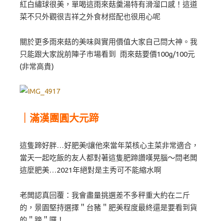
紅白繡球很美，單喝這雨來菇羹湯特有滑溜口感！這道
菜不只外觀很吉祥之外食材搭配也很用心呢
關於更多雨來菇的美味與實用價值大家自己問大神。我
只能跟大家說前陣子市場看到 雨來菇要價100g/100元
(非常高貴)
｜滿漢團圓大元蹄
這隻蹄好胖…好肥美!讓他來當年菜核心主菜非常適合，
當天一起吃飯的友人都對著這隻肥蹄讚嘆晃腦～問老闆
這麼肥美…2021年絕對是主秀可不能縮水啊
老闆認真回覆：我會盡量挑選差不多秤重大約在二斤
的，景園堅持選擇＂台豬＂肥美程度最終還是要看到貨
的＂蹄＂囉！