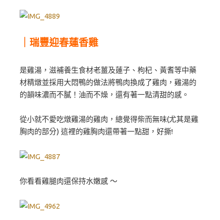
｜瑞豐迎春蓮香雞
是雞湯，滋補養生食材老薑及蓮子、枸杞、黃耆等中藥
材精燉並採用大悶鴨的做法將鴨肉換成了雞肉，雞湯的
的韻味濃而不膩！油而不燥，還有著一點清甜的感。
從小就不愛吃燉雞湯的雞肉，總覺得柴而無味(尤其是雞
胸肉的部分) 這裡的雞胸肉還帶著一點甜，好撕!
你看看雞腿肉還保持水嫩感 ～