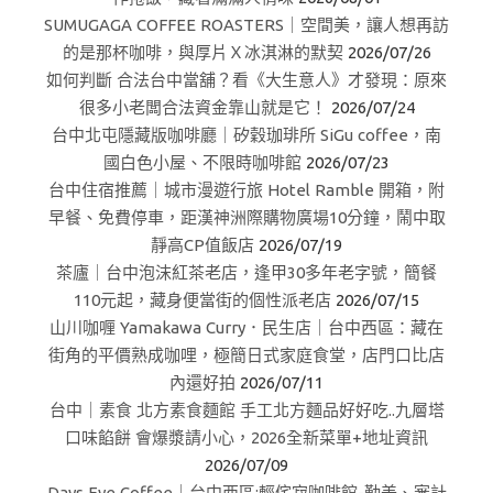
SUMUGAGA COFFEE ROASTERS｜空間美，讓人想再訪
的是那杯咖啡，與厚片Ｘ冰淇淋的默契
2026/07/26
如何判斷 合法台中當舖？看《大生意人》才發現：原來
很多小老闆合法資金靠山就是它！
2026/07/24
台中北屯隱藏版咖啡廳｜矽穀珈琲所 SiGu coffee，南
國白色小屋、不限時咖啡館
2026/07/23
台中住宿推薦｜城市漫遊行旅 Hotel Ramble 開箱，附
早餐、免費停車，距漢神洲際購物廣場10分鐘，鬧中取
靜高CP值飯店
2026/07/19
茶廬｜台中泡沫紅茶老店，逢甲30多年老字號，簡餐
110元起，藏身便當街的個性派老店
2026/07/15
山川咖喱 Yamakawa Curry．民生店｜台中西區：藏在
街角的平價熟成咖哩，極簡日式家庭食堂，店門口比店
內還好拍
2026/07/11
台中｜素食 北方素食麵館 手工北方麵品好好吃..九層塔
口味餡餅 會爆漿請小心，2026全新菜單+地址資訊
2026/07/09
Days Eye Coffee｜台中西區:輕侘寂咖啡館-勤美、審計