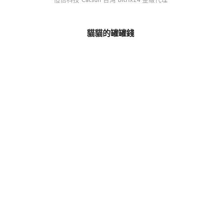
貓貓的罐罐錢