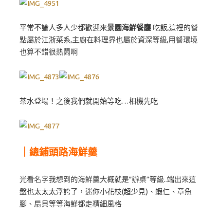
平常不論人多人少都歡迎來
景園海鮮餐廳
吃飯,這裡的餐
點屬於江浙菜系,主廚在料理界也屬於資深等級,用餐環境
也算不錯很熱鬧啊
茶水登場！之後我們就開始等吃…相機先吃
｜總鋪頭路海鮮羹
光看名字我想到的海鮮羹大概就是”辦桌”等級..端出來這
盤也太太太浮誇了，迷你小花枝(超少見)、蝦仁、章魚
腳、扇貝等等海鮮都走精細風格