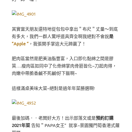
其實當天朋友還特地從包包中拿出＂布尺＂丈量～到底
有多大，我們一群人驚呼道具齊全啊我絕對不會說
是
“Apple “
，我張開手掌這大元蹄贏了！
肥肉區當然是肥美油脂豐富，入口即化黏綿之間是膠
質….瘦肉區如同中了化骨綿掌肉骨筋皆化~刀起肉得，
肉嫩中帶脆香鹹不死鹹!好下飯啊~
這樣滿桌美味大菜~絕對是過年年菜勝選啊!
最後加碼．．老闆好大方！出示部落文或是
預約訂購
2021年菜
告知＂PAPA女王” 就享~景園獨門筍香港式蘿