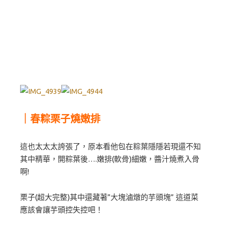
｜春粽栗子燒嫩排
這也太太太誇張了，原本看他包在粽葉隱隱若現還不知
其中精華，開粽葉後….嫩排(軟骨)細嫩，醬汁燒煮入骨
啊!
栗子(超大完整)其中還藏著”大塊滷燉的芋頭塊” 這道菜
應該會讓芋頭控失控吧！