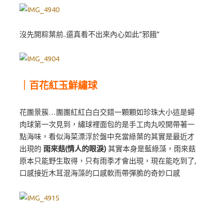
沒先開粽葉前..還真看不出來內心如此”邪餓”
｜百花紅玉鮮繡球
花團景簇…團團紅紅白白交錯一顆顆如珍珠大小這是蟳
肉球第一次見到，繡球裡面包的是手工肉丸咬開帶著一
點海味，看似海菜漂浮於盤中充當綠葉的其實是最近才
出現的
雨來菇(情人的眼淚)
其實本身是藍綠藻，雨來菇
原本只能野生取得，只有雨季才會出現，現在能吃到了,
口感接近木耳混海藻的口感軟而帶彈脆的奇妙口感