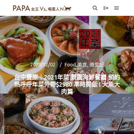
Main m
Search
More info
2020/12/02
Food 美食
,
雜食記
台中豐原｜2021年菜 景園海鮮餐廳 預約
熱呼呼年菜外帶$2980 準時開飯 ! 大魚大
肉篇