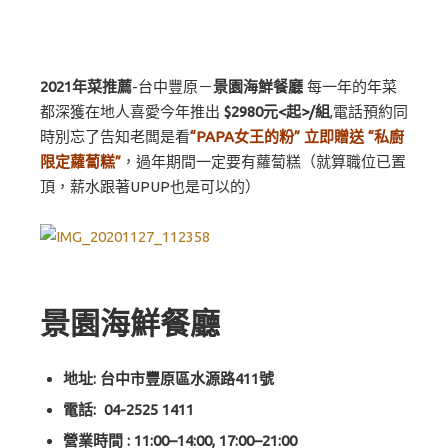
2021年菜推薦
-台中豐原－
景園海鮮餐廳
每一年的年菜
都深獲在地人喜愛今年推出
$2980元<起>/組
,電話預約同
時別忘了告知老闆是看
“PAPA女王的粉” 立即贈送 “私廚
限定蘿蔔糕”
，過年期間一定要有蘿蔔糕（就算職位已置
頂，薪水跟著UPUP也是可以的）
景園海鮮餐廳
地址: 台中市豐原區水源路411號
電話:
04-2525 1411
營業時間 : 11:00–14:00, 17:00–21:00