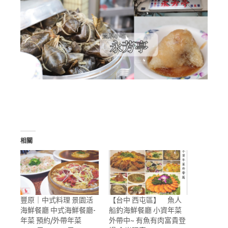
相關
豐原｜中式料理 景園活
【台中 西屯區】 魚人
海鮮餐廳 中式海鮮餐廳-
船釣海鮮餐廳 小資年菜
年菜 預約/外帶年菜
外帶中~ 有魚有肉富貴登