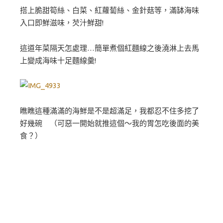
搭上脆甜筍絲、白菜、紅蘿蔔絲、金針菇等，滿缽海味
入口即鮮滋味，芡汁鮮甜!
這道年菜隔天怎處理…簡單煮個紅麵線之後澆淋上去馬
上變成海味十足麵線羹!
瞧瞧這種滿滿的海鮮是不是超滿足，我都忍不住多挖了
好幾碗 （可惡一開始就推這個～我的胃怎吃後面的美
食？）