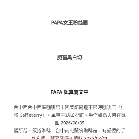
PAPA女王粉絲團
肥貓黑白切
PAPA 認真寫文中
台中西台中西區咖啡館｜國美館周邊不限時咖啡店「仁
將 Caffeterry」，單車主題咖啡館、手作甜點與自在氛
圍
2026/08/05
慢所哉．飯捲咖啡｜台中南屯蔬食咖啡館，有記憶的手
作捲飯，藏著滿滿人情味
2026/08/01