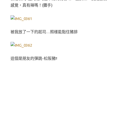
感覺，真有辣嗎！(攤手)
被我放了一下的起司…照樣能黏住豬排
這個是朋友的彈跳-松阪豬!!