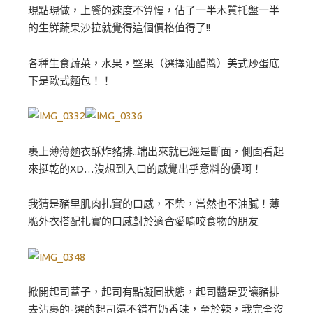
現點現做，上餐的速度不算慢，佔了一半木質托盤一半
的生鮮蔬果沙拉就覺得這個價格值得了!!
各種生食蔬菜，水果，堅果（選擇油醋醬）美式炒蛋底
下是歐式麵包！！
裹上薄薄麵衣酥炸豬排..端出來就已經是斷面，側面看起
來挺乾的XD…沒想到入口的感覺出乎意料的優啊！
我猜是豬里肌肉扎實的口感，不柴，當然也不油膩！薄
脆外衣搭配扎實的口感對於適合愛啃咬食物的朋友
掀開起司蓋子，起司有點凝固狀態，起司醬是要讓豬排
去沾裹的-選的起司還不錯有奶香味，至於辣，我完全沒