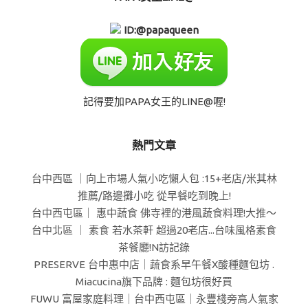
ID:@papaqueen
記得要加PAPA女王的LINE@喔!
熱門文章
台中西區 ｜向上市場人氣小吃懶人包 :15+老店/米其林
推薦/路邊攤小吃 從早餐吃到晚上!
台中西屯區｜ 惠中蔬食 佛寺裡的港風蔬食料理!大推～
台中北區 ｜ 素食 若水茶軒 超過20老店...台味風格素食
茶餐廳!N訪記錄
PRESERVE 台中惠中店｜蔬食系早午餐X酸種麵包坊 .
Miacucina旗下品牌 : 麵包坊很好買
FUWU 富屋家庭料理｜台中西屯區｜永豐棧旁高人氣家