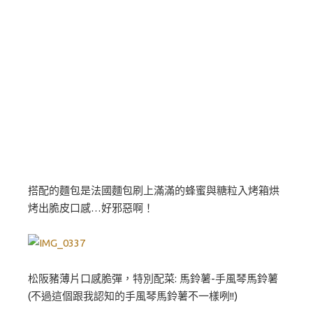
搭配的麵包是法國麵包刷上滿滿的蜂蜜與糖粒入烤箱烘
烤出脆皮口感…好邪惡啊！
松阪豬薄片口感脆彈，特別配菜: 馬鈴薯-手風琴馬鈴薯
(不過這個跟我認知的手風琴馬鈴薯不一樣咧!!)