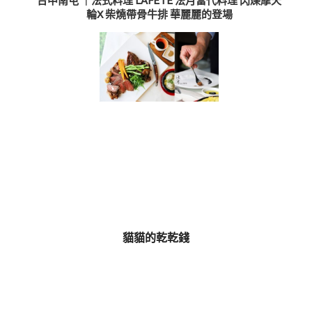
台中南屯 ｜法式料理 LAFETE 法月當代料理 閃爍摩天
輪X 柴燒帶骨牛排 華麗麗的登場
貓貓的乾乾錢