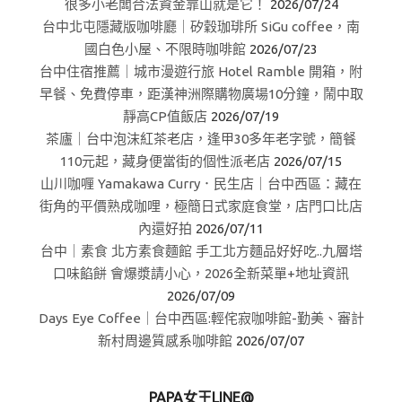
很多小老闆合法資金靠山就是它！
2026/07/24
台中北屯隱藏版咖啡廳｜矽穀珈琲所 SiGu coffee，南
國白色小屋、不限時咖啡館
2026/07/23
台中住宿推薦｜城市漫遊行旅 Hotel Ramble 開箱，附
早餐、免費停車，距漢神洲際購物廣場10分鐘，鬧中取
靜高CP值飯店
2026/07/19
茶廬｜台中泡沫紅茶老店，逢甲30多年老字號，簡餐
110元起，藏身便當街的個性派老店
2026/07/15
山川咖喱 Yamakawa Curry．民生店｜台中西區：藏在
街角的平價熟成咖哩，極簡日式家庭食堂，店門口比店
內還好拍
2026/07/11
台中｜素食 北方素食麵館 手工北方麵品好好吃..九層塔
口味餡餅 會爆漿請小心，2026全新菜單+地址資訊
2026/07/09
Days Eye Coffee｜台中西區:輕侘寂咖啡館-勤美、審計
新村周邊質感系咖啡館
2026/07/07
PAPA女王LINE@