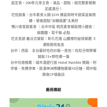
庭定食，200多元享主食、湯品、甜點，超完整套餐飽
足感滿分！
花悅蔬香｜台中素食火鍋 $339 爆盆款時令蔬菜盆無限
續，餐後甜點"冰糖葫蘆"太美好
鴨川食堂蔬素食 ｜台中中區 明亮素食餐館裡小麵食：
麻醬麵、筍干飯 必點
花言覓語 義法式餐館｜彰化花壇 山腰裡的秘境餐廳 Ｘ
濃郁藝術氣息
台中｜西區 全台最好吃的炒飯－是他！粒粒分明帶著
鍋氣:13+想吃哪一盤
台中住宿推薦｜城市漫遊行旅 Hotel Ramble 開箱，附
早餐、免費停車，距漢神洲際購物廣場10分鐘，鬧中取
靜高CP值飯店
廠商連結