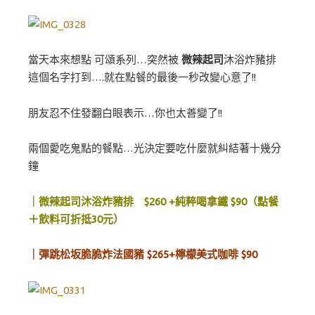
當天本來想點 可頌系列…突然被
微辣起司
沐浴炸豬排
這個名字打到….就在點餐的最後一秒改變心意了!!
朋友忍不住發翻白眼表示…你也太善變了!!
兩個愛吃鬼點的餐點…光決定要吃什麼就糾結著十幾分
鐘
｜微辣起司沐浴炸豬排 $260 +純粹喝拿鐵 $90（點餐
＋飲料可折抵30元）
｜彈跳松坂脆脆炸法國豬 $265+檸檬美式咖啡 $90