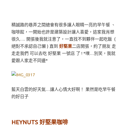
精誠路的巷弄之間總會有很多讓人眼睛一亮的早午餐 、
咖啡館，一開始也許是建築設計讓人喜愛，這家我肖想
很久…. 開張後我就注意了，一直找不到夥伴一起吃飯 (
絕對不承認自己懶 ) 直到
好堅果
二店開張，約了朋友 走
走走我們 可以去吃 好堅果 一號店 了 ! *噗…別笑，我就
愛跟人家走不同邊*
藍天白雲的好天氣…讓人心情大好啊！ 果然是吃早午餐
的好日子
HEYNUTS 好堅果咖啡