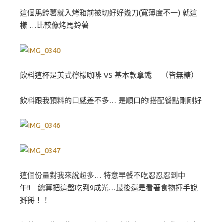
這個馬鈴薯就入烤箱前被切好好幾刀(寬薄度不一) 就這
樣 …比較像烤馬鈴薯
飲料這杯是美式檸檬咖啡 VS 基本款拿鐵 （皆無糖）
飲料跟我預料的口感差不多… 是順口的!搭配餐點剛剛好
這個份量對我來說超多… 特意早餐不吃忍忍忍到中
午!! 總算把這盤吃到9成光…最後還是看著食物揮手說
掰掰！！