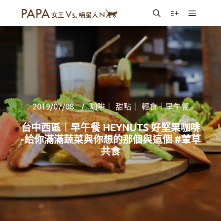
Main m
Search
More info
2019/07/08
咖啡｜ 甜點｜ 輕食｜早午餐
台中西區｜早午餐 HEYNUTS 好堅果咖啡
-給你滿滿蔬菜與你想的那個與這個 #葷草
共食