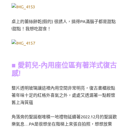
桌上的蕾絲餅乾(假的) 很誘人，搞得PA滿腦子都是甜點
!甜點！我想吃甜食！
■ 愛莉兒-內用座位區有著洋式
復古
感!
整片透明玻璃讓這裡內用空間非常明亮，復古書櫃妝點
著年味十足的紅格外喜氣之外，處處又透漏著一點輕懷
舊上海質蘊
角落旁的聖誕樹堆積一地禮物延續著2022.12月的聖誕歡
樂氣息…PA是很想坐在階梯上來張自拍照，想想放棄