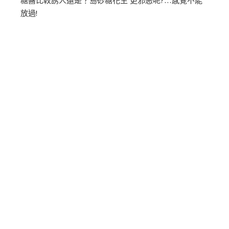
糖醬比較誘人還是？島砂糖花生 更邪惡呢?…感覺不能
放過!