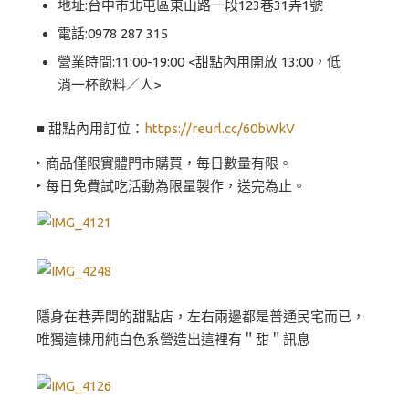
地址:台中市北屯區東山路一段123巷31弄1號
電話:0978 287 315
營業時間:11:00-19:00 <甜點內用開放 13:00，低
消一杯飲料／人>
■ 甜點內用訂位：
https://reurl.cc/60bWkV
‣ 商品僅限實體門市購買，每日數量有限。
‣ 每日免費試吃活動為限量製作，送完為止。
隱身在巷弄間的甜點店，左右兩邊都是普通民宅而已，
唯獨這棟用純白色系營造出這裡有＂甜＂訊息