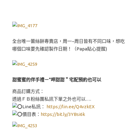
全台唯一蕾絲餅專賣店，周一~周日皆有不同口味，想吃
哪個口味要先確認製作日期！（Papa貼心提醒)
甜蜜蜜的伴手禮－”呷甜甜＂宅配預約也可以
商品訂購方式：
透過ＦＢ粉絲團私訊下單之外也可以….
Line私訊：
https://lin.ee/Q4vzkEX
價目表：
https://bit.ly/3YBsi6k