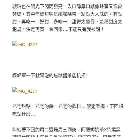
琥珀色在陽光下閃閃發亮，入口醇厚口感像蜂蜜又像麥
芽糖，其中焦糖甜味是細膩略帶一點點大人味的，有點
甜，再吃一口好甜…多咬一口甜得太過分，這種甜度太
犯規，決定再買一盒回家….不能只有我被甜！
輕輕壓一下就冒泡的焦糖醬誰能抗拒!!
老宅甜點，老宅的餅，老宅的飲料….限定登場，下回想
吃點什麼…
糾結著下回約周二還是周三到訪，阿薩姆奶茶X柴燒黑