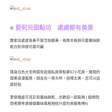
■ 愛莉兒甜點坊 處處都有美景
整家店處處皆美不管怎拍都美，倚靠木框與可愛蕾絲餅
乾合影保證可甜可鹹
隱身白色大宅旁還有這個私房景點夢幻小花房，展現的
甜美浪漫風情，朋友在一旁大呼，這裡太美，怎可以這
麼好拍
更是隨處可見巨型蕾絲餅乾…也歡迎一起裝萌 ( 超想問
問老闆考慮做個蕾絲風格抱枕什麼的來販售嗎!!)