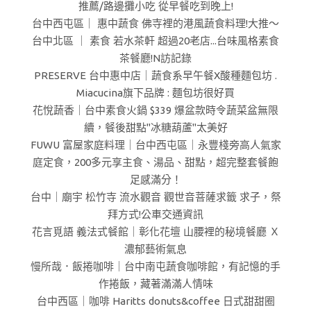
推薦/路邊攤小吃 從早餐吃到晚上!
台中西屯區｜ 惠中蔬食 佛寺裡的港風蔬食料理!大推～
台中北區 ｜ 素食 若水茶軒 超過20老店...台味風格素食
茶餐廳!N訪記錄
PRESERVE 台中惠中店｜蔬食系早午餐X酸種麵包坊 .
Miacucina旗下品牌 : 麵包坊很好買
花悅蔬香｜台中素食火鍋 $339 爆盆款時令蔬菜盆無限
續，餐後甜點"冰糖葫蘆"太美好
FUWU 富屋家庭料理｜台中西屯區｜永豐棧旁高人氣家
庭定食，200多元享主食、湯品、甜點，超完整套餐飽
足感滿分！
台中｜廟宇 松竹寺 流水觀音 觀世音菩薩求籤 求子，祭
拜方式!公車交通資訊
花言覓語 義法式餐館｜彰化花壇 山腰裡的秘境餐廳 Ｘ
濃郁藝術氣息
慢所哉．飯捲咖啡｜台中南屯蔬食咖啡館，有記憶的手
作捲飯，藏著滿滿人情味
台中西區｜咖啡 Haritts donuts&coffee 日式甜甜圈