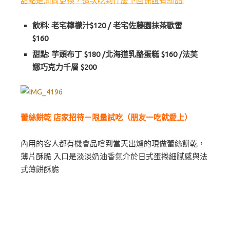
甜點是周周更換，這次吃到什麼下回保證有新品!
飲料: 老宅檸檬汁$120 / 老宅佐藤園抹茶歐雷
$160
甜點: 芋頭布丁 $180 /北海道乳酪蛋糕 $160 /法芙
娜巧克力千層 $200
蕾絲餅乾 店家招待－限量試吃（朋友一吃就愛上）
內用的客人都有機會品嚐到當天出爐的現做蕾絲餅乾，
薄片酥脆 入口是淡淡奶油香氣介於日式蛋捲細膩感與法
式薄餅酥脆