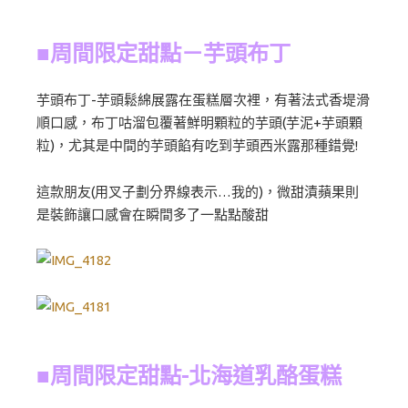
■周間限定甜點－芋頭布丁
芋頭布丁-芋頭鬆綿展露在蛋糕層次裡，有著法式香堤滑
順口感，布丁咕溜包覆著鮮明顆粒的芋頭(芋泥+芋頭顆
粒)，尤其是中間的芋頭餡有吃到芋頭西米露那種錯覺!
這款朋友(用叉子劃分界線表示…我的)，微甜漬蘋果則
是裝飾讓口感會在瞬間多了一點點酸甜
■周間限定甜點-北海道乳酪蛋糕