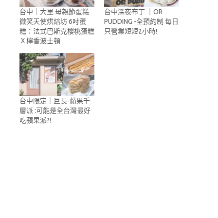
台中｜大里 母親節蛋糕
台中深夜布丁 ｜OR
微笑天使烘焙坊 6吋蛋
PUDDING -全預約制 每日
糕：法式巴斯克櫻桃蛋糕
只營業短短2小時!
Ｘ檸香波士頓
台中限定｜巨長-蘋果千
層派 :可能是全台灣最好
吃蘋果派?!