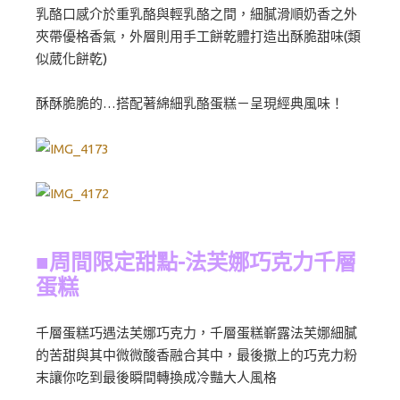
乳酪口感介於重乳酪與輕乳酪之間，細膩滑順奶香之外
夾帶優格香氣，外層則用手工餅乾體打造出酥脆甜味(類
似葳化餅乾)
酥酥脆脆的…搭配著綿細乳酪蛋糕－呈現經典風味！
■周間限定甜點-法芙娜巧克力千層
蛋糕
千層蛋糕巧遇法芙娜巧克力，千層蛋糕嶄露法芙娜細膩
的苦甜與其中微微酸香融合其中，最後撒上的巧克力粉
末讓你吃到最後瞬間轉換成冷豔大人風格