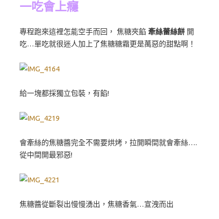
一吃會上癮
專程跑來這裡怎能空手而回， 焦糖夾餡
牽絲蕾絲餅
開
吃…單吃就很迷人加上了焦糖糖霜更是萬惡的甜點啊！
給一塊都採獨立包裝，有餡!
會牽絲的焦糖醬完全不需要烘烤，拉開瞬間就會牽絲….
從中間開最邪惡!
焦糖醬從斷裂出慢慢湧出，焦糖香氣…宣洩而出