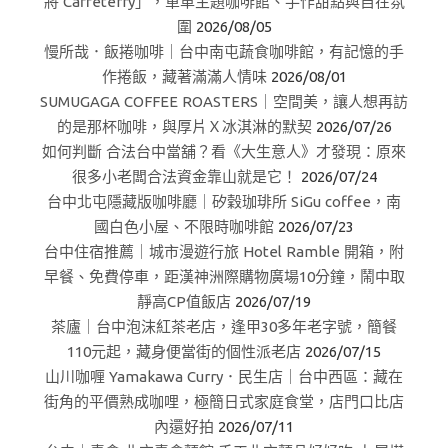
將 Caffeterry」，單車主題咖啡館、手作甜點與自在氛
圍
2026/08/05
慢所哉．飯捲咖啡｜台中南屯蔬食咖啡館，有記憶的手
作捲飯，藏著滿滿人情味
2026/08/01
SUMUGAGA COFFEE ROASTERS｜空間美，讓人想再訪
的是那杯咖啡，與厚片Ｘ冰淇淋的默契
2026/07/26
如何判斷 合法台中當舖？看《大生意人》才發現：原來
很多小老闆合法資金靠山就是它！
2026/07/24
台中北屯隱藏版咖啡廳｜矽穀珈琲所 SiGu coffee，南
國白色小屋、不限時咖啡館
2026/07/23
台中住宿推薦｜城市漫遊行旅 Hotel Ramble 開箱，附
早餐、免費停車，距漢神洲際購物廣場10分鐘，鬧中取
靜高CP值飯店
2026/07/19
茶廬｜台中泡沫紅茶老店，逢甲30多年老字號，簡餐
110元起，藏身便當街的個性派老店
2026/07/15
山川咖喱 Yamakawa Curry．民生店｜台中西區：藏在
街角的平價熟成咖哩，極簡日式家庭食堂，店門口比店
內還好拍
2026/07/11