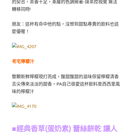
的契合，茶香十足，漸層的色調揪著-抹茶控視覺 無法
轉移同時!
朋友：這杯有命中他的點，沒想到甜點專賣的飲料也這
麼優喔！
老宅檸檬汁
整顆新鮮檸檬現打而成，酸甜酸甜的滋味保留檸檬清香
舌尖傳來淡淡的甜香，PA自己很愛這杯飲料是西西里風
味的檸檬汁
■經典香草(蛋奶素) 蕾絲餅乾 讓人