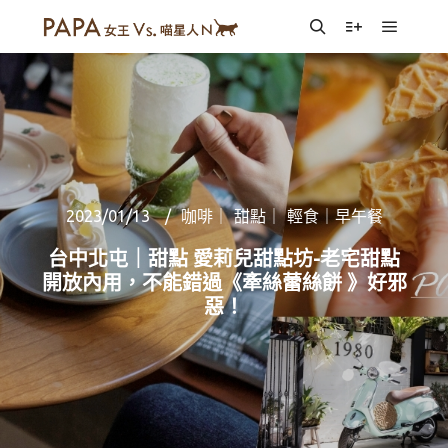
Main m
Search
More info
2023/01/13
咖啡｜ 甜點｜ 輕食｜早午餐
台中北屯｜甜點 愛莉兒甜點坊-老宅甜點
開放內用，不能錯過《牽絲蕾絲餅 》好邪
惡！