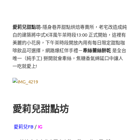
愛莉兒甜點坊
-隱身巷弄甜點烘焙專賣所，老宅改造成純
白的建築將中式X洋風午茶時段13:00 正式開始，這裡有
美麗的小花房，下午茶時段開放內用有每日限定甜點咖
啡飲品可選擇，網路爆紅伴手禮－
牽絲蕾絲餅乾
是全台
唯一（純手工) 掰開就會牽絲，焦糖香氣綿延口中讓人
一吃就愛上!
愛莉兒甜點坊
愛莉兒FB
/
IG