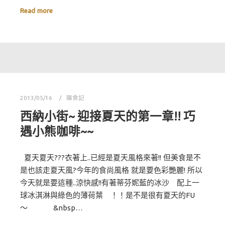
Read more
2013/05/16
雜食記
西納小街~ 迎接夏天的第一章!! 巧
遇小熊咖啡~~
夏天夏天???衣著上..已經是夏天風格來著!! 但美食是不
是也該走夏天風?今年的食尚風格 就是要色彩艷麗! 所以
今天就是要這種..涼快感!!有著蒂芬妮藍的冰沙 配上一
球冰淇淋與綠色的薄荷葉 ！！是不是很有夏天的FU
～ &nbsp…