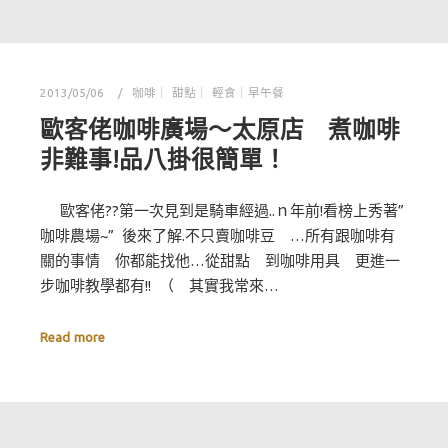
2013/05/06
咖啡｜ 甜點｜ 輕食｜早午餐
歐客佬咖啡廣場～太原店 煮咖啡
非難事!品八掛很簡單！
歐客佬??第一次見到是騎車經過..ｎ年前!看榜上秀著”
咖啡農場~” 後來了解.不只賣咖啡豆 …所有跟咖啡有
關的事情 你都能找他…從甜點 到咖啡用具 更進一
步咖啡教學都有!! （ 其實我常來…
Read more