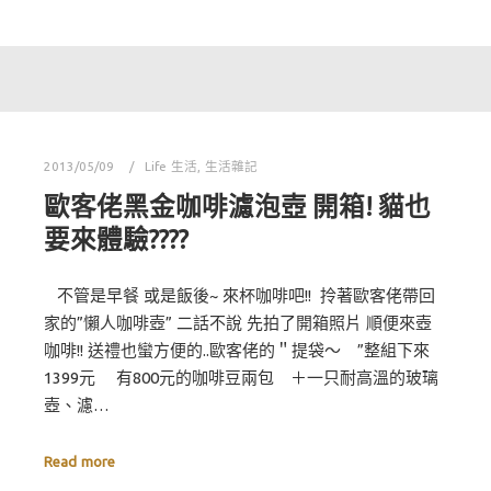
2013/05/09
Life 生活
,
生活雜記
歐客佬黑金咖啡濾泡壺 開箱! 貓也
要來體驗????
不管是早餐 或是飯後~ 來杯咖啡吧!! 拎著歐客佬帶回
家的”懶人咖啡壺” 二話不說 先拍了開箱照片 順便來壺
咖啡!! 送禮也蠻方便的..歐客佬的＂提袋～ ”整組下來
1399元 有800元的咖啡豆兩包 ＋一只耐高溫的玻璃
壺、濾…
Read more