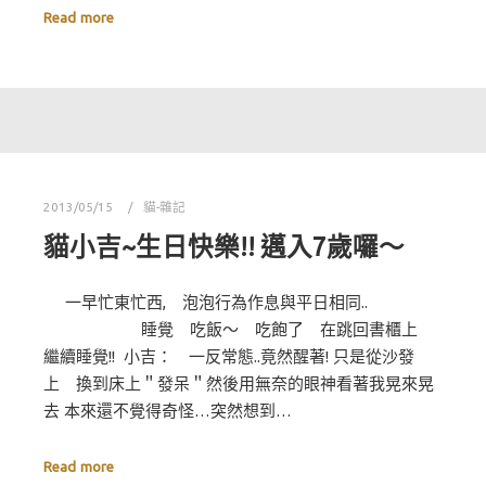
Read more
2013/05/15
貓-雜記
貓小吉~生日快樂!! 邁入7歲囉～
一早忙東忙西, 泡泡行為作息與平日相同..
睡覺 吃飯～ 吃飽了 在跳回書櫃上
繼續睡覺!! 小吉： 一反常態..竟然醒著! 只是從沙發
上 換到床上＂發呆＂然後用無奈的眼神看著我晃來晃
去 本來還不覺得奇怪…突然想到…
Read more