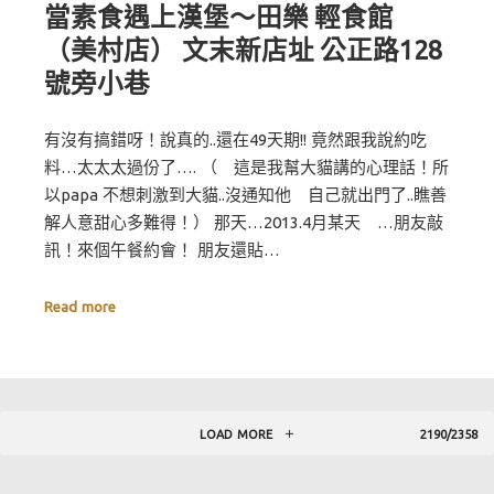
當素食遇上漢堡～田樂 輕食館
（美村店） 文末新店址 公正路128
號旁小巷
有沒有搞錯呀！說真的..還在49天期!! 竟然跟我說約吃
料…太太太過份了…. （ 這是我幫大貓講的心理話！所
以papa 不想刺激到大貓..沒通知他 自己就出門了..瞧善
解人意甜心多難得！） 那天…2013.4月某天 …朋友敲
訊！來個午餐約會！ 朋友還貼…
Read more
LOAD MORE
2190/2358