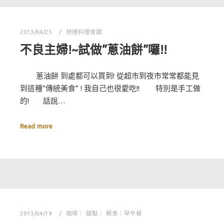
2013/04/25
快速料理食譜
不良主婦!~試做”蔥油餅”囉!!
蔥油餅 到處都可以買到! 從超市到夜市常常都能見
到這種”傳統美食” ! 我自己也很愛吃!! 特別是手工做
的! 話說…
Read more
2013/04/19
咖啡｜ 甜點｜ 輕食｜早午餐