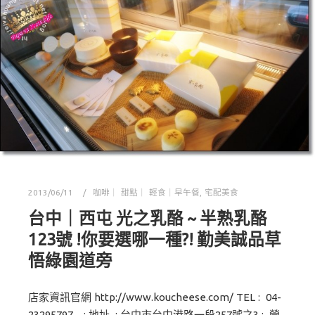
2013/06/11
咖啡｜ 甜點｜ 輕食｜早午餐
,
宅配美食
台中｜西屯 光之乳酪 ~ 半熟乳酪
123號 !你要選哪一種?! 勤美誠品草
悟綠園道旁
店家資訊官網 http://www.koucheese.com/ TEL : 04-
23295797 ; 地址 : 台中市台中港路一段257號之3 ; 營