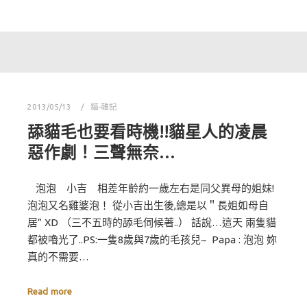
2013/05/13
貓-雜記
舔貓毛也要看時機!!貓星人的凌晨
惡作劇！三聲無奈…
泡泡 小吉 相差年齡約一歲左右是同父異母的姐妹!
泡泡又名雞婆泡！ 從小吉出生後,總是以＂長姐如母自
居” XD （三不五時的舔毛伺候著..） 話說…這天 兩隻貓
都被嚕光了..PS:一隻8歲與7歲的毛孩兒~ Papa : 泡泡 妳
真的不需要…
Read more