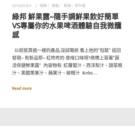
2013/07/23
咖啡｜ 甜點｜ 輕食｜早午餐
綠邦 鮮果露~隨手調鮮果飲好簡單
VS專屬你的水果啤酒體驗自我微醺
感
以前就買過一樣的產品,沒試喝前 看上他的”包裝” 這回
發現~ 有新品耶~ 紅咚咚的 是啥口味呀?商標上寫著”蔬
活保健鮮果露” 內容物有: 紅蘿蔔汁、西洋梨汁、甜菜根
汁、黑醋栗果汁、蘋果汁、柳橙汁 &nbs…
Read more