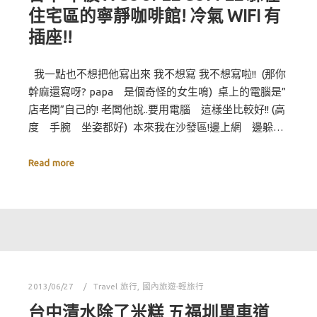
住宅區的寧靜咖啡館! 冷氣 WIFI 有
插座!!
我一點也不想把他寫出來 我不想寫 我不想寫啦!! (那你
幹麻還寫呀? papa 是個奇怪的女生唷) 桌上的電腦是”
店老闆”自己的! 老闆他說..要用電腦 這樣坐比較好!! (高
度 手腕 坐姿都好) 本來我在沙發區!邊上網 邊躲…
Read more
2013/06/27
Travel 旅行
,
國內旅遊-輕旅行
台中清水除了米糕 五福圳單車道