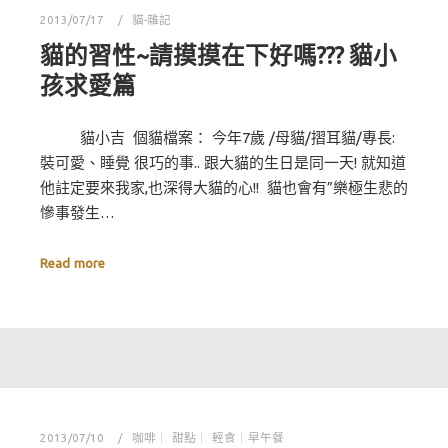
2013/07/17
貓-雜記
貓的習性~請摸摸在下好嗎??? 貓小
孩求愛篇
貓小吉 個貓檔案： 今年7歲 /母貓/摺耳貓/專長:
裝可愛、睡覺 很巧的事.. 跟大貓的生日是同一天! 就知道
他註定要來我家,也深得大貓的心!! 貓也會有”樂極生悲的
慘事發生…
Read more
2013/07/10
咖啡｜ 甜點｜ 輕食｜早午餐