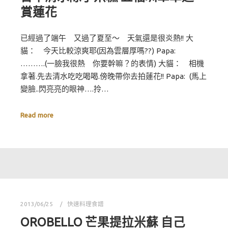
賞蓮花
已經過了端午 又過了夏至～ 天氣還是很炎熱!! 大
貓： 今天比較涼爽耶(因為雲層厚嗎??) Papa:
……….(一臉我很熱 你要幹嘛？的表情) 大貓： 相機
拿著.先去清水吃吃喝喝.傍晚帶你去拍蓮花!! Papa: (馬上
變臉..閃亮亮的眼神….拎…
Read more
2013/06/25
快速料理食譜
OROBELLO 芒果提拉米蘇 自己