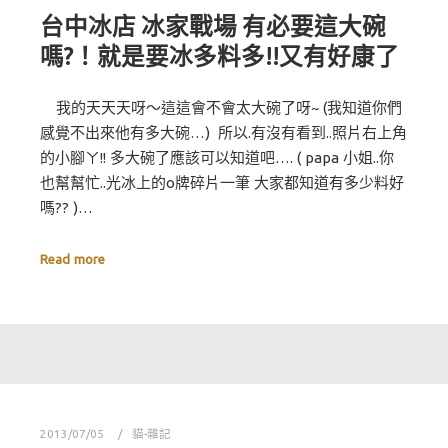
台中冰店 冰家戰場 有必要這大碗
嗎?！就是要冰多料多!!又有好康了
我的天天天呀～這這會不會太大碗了呀~ (我知道你們
感覺不出來他有多大碗…) 所以.有沒有看到..照片右上角
的小腳ㄚ!! 多大碗了應該可以知道吧…. ( papa 小姐..你
也幫幫忙..光冰上的o牌碎片一筆 大家都知道有多少料好
嗎?? )…
Read more
2013/07/05
貓-雜記