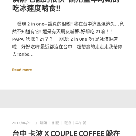
吃冰速度啃食!!
發現 2 in one~ 說真的很糗!! 我在台中這區混這久…竟
然不知道有它!! 還是有天朋友喊著..好想吃 21唷！！
PAPA: 啥咪？21？？ 朋友: 2 in 0ne 呀! 是冰淇淋店
啦 好好吃唷!最近都沒在台中 超想念的走走走我帶你
去!!&nbs…
Read more
2013/06/28
咖啡｜ 甜點｜ 輕食｜早午餐
台中 卡波 X COUPLE COFFEE 躲在