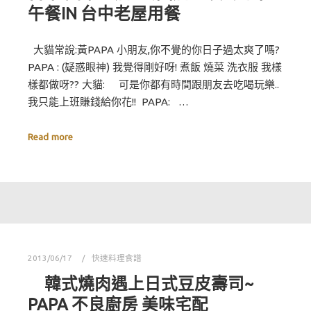
午餐IN 台中老屋用餐
大貓常說:黃PAPA 小朋友,你不覺的你日子過太爽了嗎?
PAPA : (疑惑眼神) 我覺得剛好呀! 煮飯 燒菜 洗衣服 我樣
樣都做呀?? 大貓: 可是你都有時間跟朋友去吃喝玩樂..
我只能上班賺錢給你花!! PAPA: …
Read more
2013/06/17
快速料理食譜
韓式燒肉遇上日式豆皮壽司~
PAPA 不良廚房 美味宅配