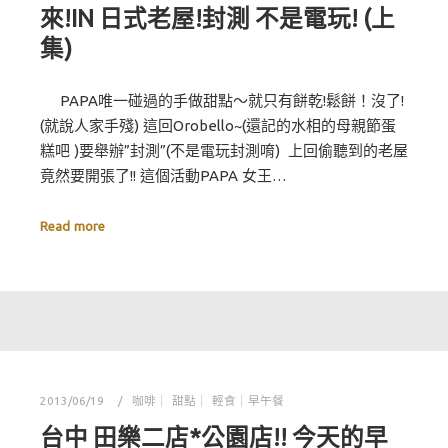
來!IN 日式老屋!封測 不是電玩! (上
集)
PAPA唯一碰過的手做甜點～就只有餅乾!鬆餅！沒了!
(就說人家手殘) 這回Orobello~(還記的水相的母親節蛋
糕吧 )要舉辦”封測”(不是電玩封測唷) 上回偷聽到的老屋
竟然要開張了!! 這個活動PAPA 女王…
Read more
2013/06/19
咖啡｜ 甜點｜ 輕食｜早午餐
台中 田樂二店*公園店!! 今天的早