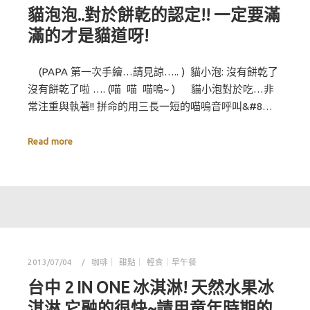
貓泡泡..對於餅乾的認定!! 一定要滿
滿的才是貓道呀!
(PAPA 第一次手繪…請見諒….. ) 貓小泡: 沒有餅乾了
沒有餅乾了啦 …. (喵 喵 喵嗚~ ) 貓小泡對於吃…非
常注重與執著!! 拼命的用三長一短的喵嗚音呼叫&#8…
Read more
2013/07/04
咖啡｜ 甜點｜ 輕食｜早午餐
台中 2 IN ONE 冰淇淋! 天然水果冰
淇淋 它融的很快~請用童年時期的