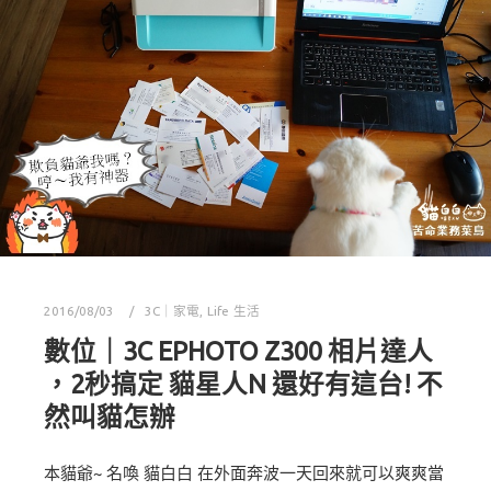
2016/08/03
3C｜家電
,
Life 生活
數位｜3C EPHOTO Z300 相片達人
，2秒搞定 貓星人N 還好有這台! 不
然叫貓怎辦
本貓爺~ 名喚 貓白白 在外面奔波一天回來就可以爽爽當