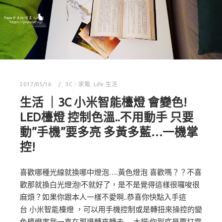
2017/05/16
3C｜家電
,
Life 生活
生活 ｜3C 小米智能檯燈 會變色!
LED檯燈 控制色溫..不用動手 只要
動”手機”要多亮 多黃多藍…一機掌
控!
喜歡哪種光線就換哪中燈泡….黃色燈泡 喜歡嗎？？不喜
歡那就換白光燈泡!不就好了，是不是覺得這樣很囉唆很
麻煩？如果你跟本人一樣不愛啊..恭喜你快點入手這
台 小米智能檯燈 ，可以用手機控制或是轉扭來操控的變
色檯燈害我一直在那邊轉來轉去… 大貓:你到底是要打電