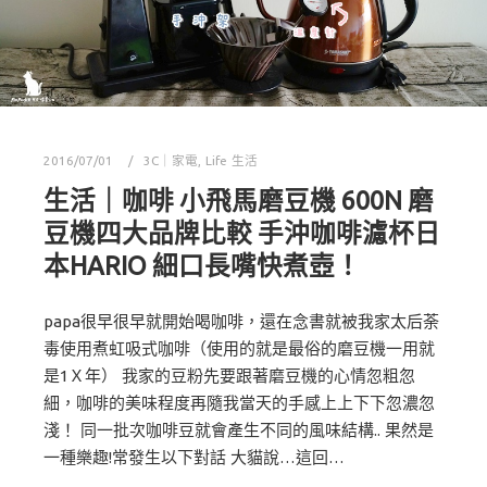
2016/07/01
3C｜家電
,
Life 生活
生活｜咖啡 小飛馬磨豆機 600N 磨
豆機四大品牌比較 手沖咖啡濾杯日
本HARIO 細口長嘴快煮壺！
papa很早很早就開始喝咖啡，還在念書就被我家太后荼
毒使用煮虹吸式咖啡（使用的就是最俗的磨豆機一用就
是1Ｘ年） 我家的豆粉先要跟著磨豆機的心情忽粗忽
細，咖啡的美味程度再隨我當天的手感上上下下忽濃忽
淺！ 同一批次咖啡豆就會產生不同的風味結構.. 果然是
一種樂趣!常發生以下對話 大貓說…這回…