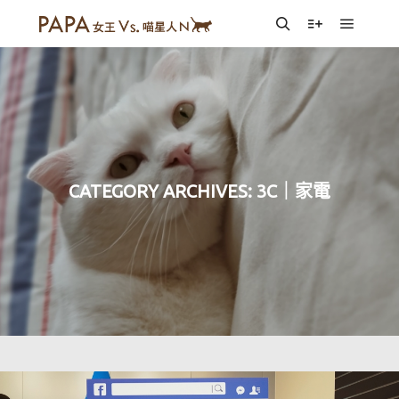
Main m
Search
More info
CATEGORY ARCHIVES:
3C｜家電