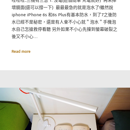
哇哇哇..三機有三急 1. 沒電(這個簡單 充電就好) 再來摔
壞鏡面(還可以撐一下) 最最最急的就是泡水了!雖然說
iphone iPhone 6s 和6s Plus有基本防水，到了7之後防
水已經不是秘密，還是有人會不小心就＂泡水＂手機泡
水自己怎搶救停看聽 另外如果不小心先撞到螢幕破裂之
後又不小心…
Read more