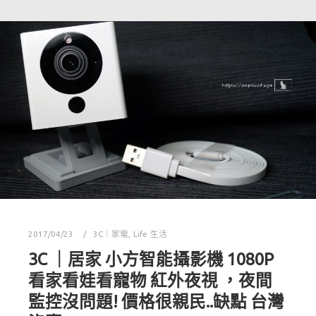
2017/04/23
3C｜家電
,
Life 生活
3C ｜居家 小方智能攝影機 1080P
看家看娃看寵物 紅外夜視 ，夜間
監控沒問題! 價格很親民..缺點 台灣