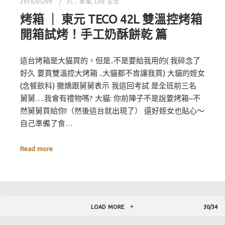
2016/05/09
3C｜家電
,
Life 生活
烤箱 ｜ 東元 TECO 42L 雙溫控烤箱
開箱試烤！手工奶酥餅乾 篇
這台烤箱是大貓買的，但是..不是要給我用的( 我碎念了
好久 要買雙溫控大烤箱 ..大貓都不肯讓我買) 大貓的姪女
(念餐飲科) 撒嬌跟舅舅表示 我這回考試 是全班前三名
舅舅….我會有禮物嗎? 大貓: 你前陣子不是說要烤箱~不
然舅舅買給你!（然後這台就出現了） 還好姪女也貼心～
自己準備了食…
Read more
LOAD MORE
30/34