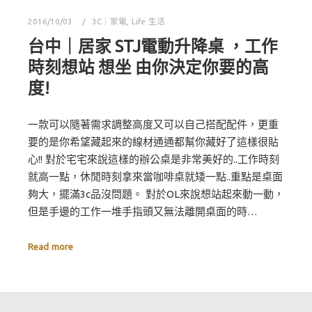
2016/10/03
3C｜家電
,
Life 生活
台中｜居家 STJ電動升降桌 ，工作
時刻想站 想坐 由你決定你要的高
度!
一款可以隨著需求調整高度又可以自己搭配配件，更重
要的是你希望藏起來的線材通通都幫你藏好了這樣很貼
心!! 對於宅宅來說這樣的辦公桌是非常美好的..工作時刻
就高一點，休閒時刻拿來當咖啡桌就矮一點..重點是桌面
夠大，擺滿3c品沒問題。 對於OL來說想站起來動一動，
但是手邊的工作一堆手指頭又無法離開桌面的時…
Read more