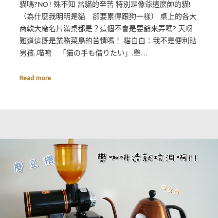
貓嗎?NO ! 殊不知 當貓的辛苦 特別是像爺這麼帥的貓!
（為什麼我明明是貓 卻要累得跟狗一樣） 桌上的各大
商軟大廠名片滿桌都是？這個不會是要爺來弄嗎? 天呀
難道這既是業務菜鳥的苦情嗎！ 貓白白：我不是便利貼
男孩..喵嗚 「猫の手も借りたい」.舉…
Read more