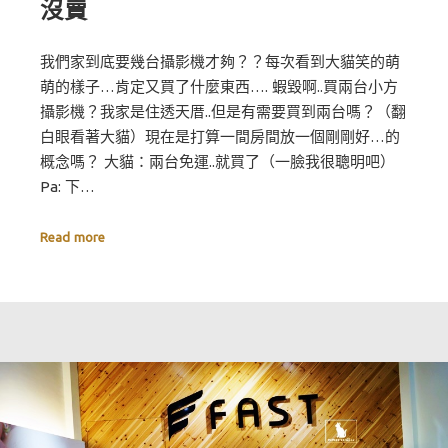
沒賣
我們家到底要幾台攝影機才夠？？每次看到大貓笑的萌
萌的樣子…肯定又買了什麼東西…. 蝦毀啊..買兩台小方
攝影機？我家是住透天厝..但是有需要買到兩台嗎？（翻
白眼看著大貓）現在是打算一間房間放一個剛剛好…的
概念嗎？ 大貓：兩台免運..就買了（一臉我很聰明吧）
Pa: 下…
Read more