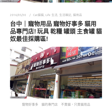
2016/05/30
Cat貓貓
,
Life 生活
,
生活雜記
,
貓用品
台中｜寵物用品 寵物好事多 貓用
品專門店! 玩具 乾糧 罐頭 主食罐 貓
奴最佳採購區!
寵物好事多 貓的專門店 不賣貓，只賣貓用品