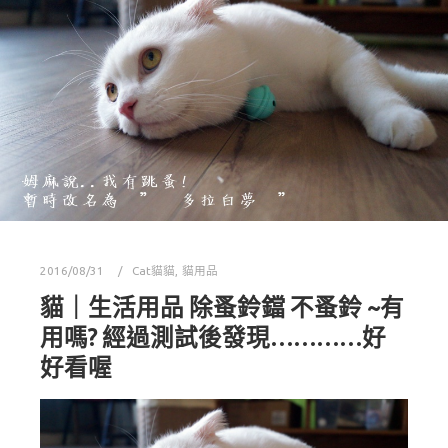
2016/08/31
Cat貓貓
,
貓用品
貓｜生活用品 除蚤鈴鐺 不蚤鈴 ~有
用嗎? 經過測試後發現…………好
好看喔