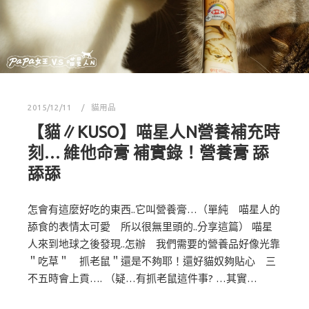
2015/12/11
貓用品
【貓∥KUSO】喵星人N營養補充時
刻… 維他命膏 補實錄！營養膏 舔
舔舔
怎會有這麼好吃的東西..它叫營養膏…（單純 喵星人的
舔食的表情太可愛 所以很無里頭的..分享這篇） 喵星
人來到地球之後發現..怎辦 我們需要的營養品好像光靠
＂吃草＂ 抓老鼠＂還是不夠耶！還好貓奴夠貼心 三
不五時會上貢…. （疑…有抓老鼠這件事? …其實…