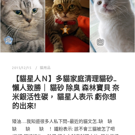
2015/12/15
貓用品
【貓星人Ｎ】多貓家庭清理貓砂..
懶人致勝｜ 貓砂 除臭 森林寶貝 奈
米銀活性碳， 貓星人表示 虧你想
的出來!
矮油….我知道很多人私下問~最近的貓文怎..缺 缺
缺 缺 缺 ！ 鐵粉表示: 該不會三貓被怎了吧