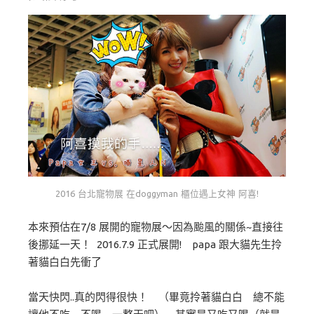
2016 台北寵物展 在doggyman 櫃位遇上女神 阿喜!
本來預估在7/8 展開的寵物展～因為颱風的關係~直接往
後挪延一天！ 2016.7.9 正式展開! papa 跟大貓先生拎
著貓白白先衝了
當天快閃..真的閃得很快！ （畢竟拎著貓白白 總不能