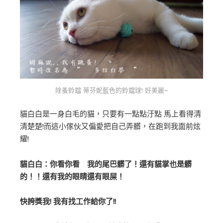
除蚤鈴鐺 蒂芬妮藍色的鈴鐺球! 好美麗~
貓白白是一身白毛的貓，只要有一點點汙點 馬上看得清
清楚楚!而這小傢伙又偏愛把自己弄髒，在跑到我面前炫
耀!
貓白白：你看你看 我的尾巴髒了！還有貓掌也是髒
的！！還有我的眼睛還有眼屎！
快誇獎我! 我有找工作給你了!!