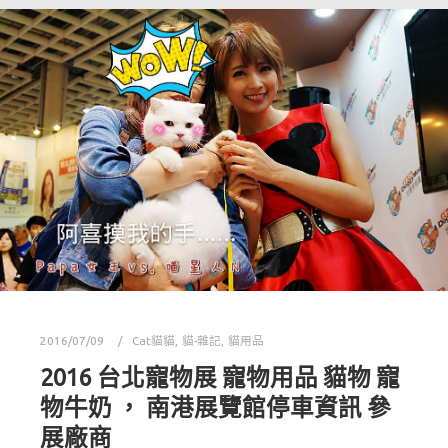
2016/07/09
Cat貓貓
,
貓-雜記
,
貓用品
2016 台北寵物展 寵物用品 貓物 寵
物牛奶 ， 南港展覽館停車資訊 參
展廠商