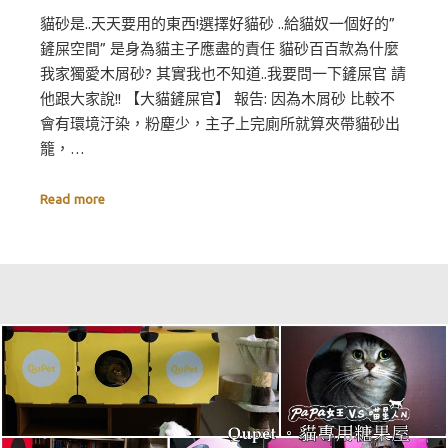
貓砂是..天天要用的東西!選擇好貓砂 ..給貓奴一個好的”
鏟屎空間” 是身為貓主子應盡的責任 貓砂百百款為什麼
我家獨愛木屑砂? 其實我也不知道..我要問一下鏟屎官 請
他跟大家說!! 【大貓鏟屎官】 報告: 因為木屑砂 比較不
會有環境汙染，粉塵少，主子上完廁所就算夾帶貓砂出
籠，…
Read more