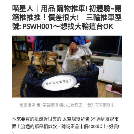
喵星人｜用品 寵物推車! 初體驗~開
箱推推推！價差很大! 三輪推車型
號: PSWH001～想找大輪這台OK
寵物推車 走~帶著寵物 貓小主出遊去! 晉升有車階級中
本來要買的是最近很夯的 太空艙後背包 (不過網友說市
面上流通的都是相似款，聽說正品市價6000以上~好貴!
）