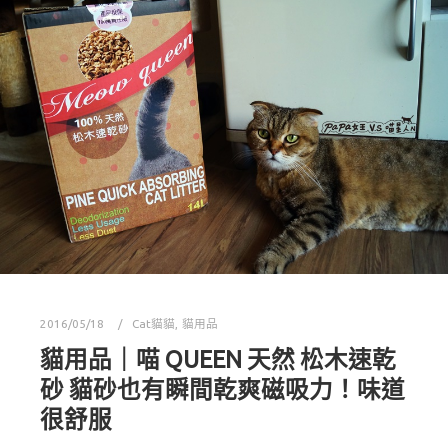
2016/05/18
Cat貓貓
,
貓用品
貓用品｜喵 QUEEN 天然 松木速乾
砂 貓砂也有瞬間乾爽磁吸力！味道
很舒服