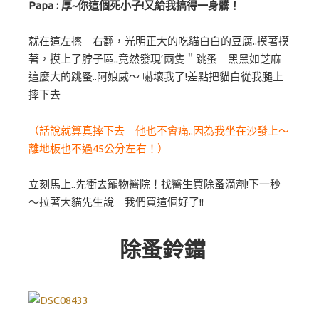
Papa : 厚~你這個死小子!又給我搞得一身髒！
就在這左擦 右翻，光明正大的吃貓白白的豆腐..摸著摸
著，摸上了脖子區..竟然發現’兩隻＂跳蚤 黑黑如芝麻
這麼大的跳蚤..阿娘威～ 嚇壞我了!差點把貓白從我腿上
摔下去
（話說就算真摔下去 他也不會痛..因為我坐在沙發上～
離地板也不過45公分左右！）
立刻馬上..先衝去寵物醫院！找醫生買除蚤滴劑!下一秒
～拉著大貓先生說 我們買這個好了!!
除蚤鈴鐺