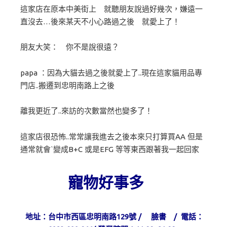
這家店在原本中美街上 就聽朋友說過好幾次，嫌遠一
直沒去…後來某天不小心路過之後 就愛上了！
朋友大笑： 你不是說很遠？
papa ：因為大貓去過之後就愛上了..現在這家貓用品專
門店..搬遷到忠明南路上之後
離我更近了..來訪的次數當然也變多了！
這家店很恐怖..常常讓我進去之後本來只打算買AA 但是
通常就會ˋ變成B+C 或是EFG 等等東西跟著我一起回家
寵物好事多
地址：台中市西區忠明南路129號 /
臉書
/ 電話：