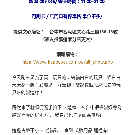
0923 099 066/
營業時間：11:00~21:00
可刷卡 / 店門口有停車格 車位不多/
提供文心店址： 台中市西屯區文心路三段138-13號
（貓友推薦這家分店更大）
網路購物
：
http://www.happypet.com.tw/all_show.php
今天跑來是為了買 玩具的…給貓白白的玩具，貓白白
天天都一臉：女魔頭 好無聊！想說買個甩來甩去的玩
具來釣貓這樣！
既然來了就順便隨手拍下 ，這家店被台中很多貓奴尊為
貓奴進貢的好地方…. 我自己也這麼認為無誤!
這邊占地不小， 從貓砂 一直到 美妝用品 通通有!