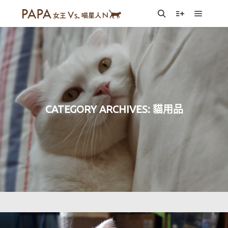
Main m
Search
More info
CATEGORY ARCHIVES:
貓用品