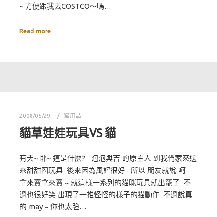
~ 方便跟我去COSTCO～嗎…
Read more
2008/05/29
貓用品
貓草娃娃玩具VS 貓
有天~ 耶~ 這是什麼? 泡泡與吉 的原主人 到我們家來送
來甜甜圈玩具 後來因為風評很好~ 所以 朋友就說 呵~
拿來賣拿來賣 ~ 就這樣一系列的貓咪玩具就出籠了 不
過也很好笑 出現了一推怪怪的樣子的貓動作 不過說真
的 may ~ 你也太強…