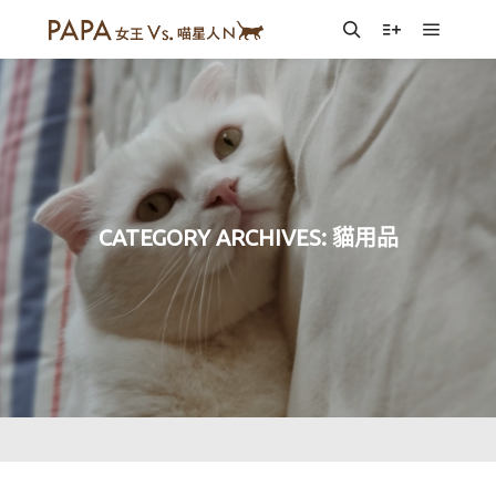
Main m
Search
More info
CATEGORY ARCHIVES:
貓用品