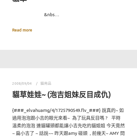
&nbs…
Read more
2008/09/04
貓用品
貓草娃娃~ (泡吉姐妹反目成仇)
{###_elvahuamg/4/1725790549.flv_###} 說真的~ 如
過用泡泡跟小吉的眼光來看~ 為了玩具反目嗎 ? 平時
溫柔的泡泡 連貓罐頭都能讓小吉先吃的貓姐姐 今天竟然
~ 扁小吉了 ~ 話說~~ 昨天跟amy 碰頭 , 前幾天~ AMY 問