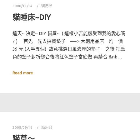
2008/11/14
貓用品
貓睡床~DIY
這天~ 決定~ DIY 貓屋~ ( 這樣小吉能感受到我的愛心嗎
? ) 首先 先去採買墊子 —-> 大創用品店 均一價
39 元 (入手五個) 故意挑選日風濃厚的墊子 之後 把藍
色的墊子對折縫合後將紅色墊子當底做 再縫合 &nb…
Read more
2008/09/16
貓用品
貓草～