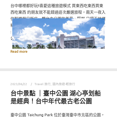
台中哪裡都好玩!!喜愛這種旅遊模式 買東西吃東西買東
西吃東西 的朋友就不能錯過這次嚴選旅程，兩天一夜入
住智選假日飯店一覽台中公園的美景，緊鄰 日曜天地堪
稱台中最迷你的OUTLET<很好買> 台中限定伴手禮推薦
: 阪神長崎蛋糕 洪瑞珍-三明治 等等通通都在附近!! 臺中
公園智選假日飯店 飯店位…
Read more
2023/06/22
Travel 旅行
,
國內旅遊-輕旅行
台中景點 ｜臺中公園 湖心亭划船
是經典！台中年代最古老公園
臺中公園 Taichung Park 位於臺灣臺中市北區的公園，