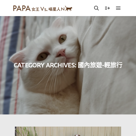
Main m
Search
More info
CATEGORY ARCHIVES:
國內旅遊-輕旅行