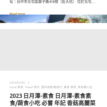
址：台中市北屯區廍子路418號（近大坑） 位於北屯…
Read more
2023/01/30
Food 美食
,
Travel 旅行
,
國內旅遊-輕旅行
,
素食 蔬食
,
美食懶人包
2023 日月潭-素食 日月潭-素食素
食/蔬食小吃 必嘗 年記 香菇高麗菜