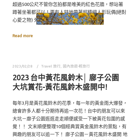
超過500公尺不管你怎拍都是唯美的紅色花牆，想站著
蹲著坐著都可以！更有人特地帶著超精細人形玩偶(絕對
心愛之物) 外拍!! 東大公園 地址:台中市西…
Read more
2023/02/28
Travel 旅行
,
國內旅遊-輕旅行
2023 台中黃花風鈴木│ 廍子公園
大坑賞花-黃花風鈴木盛開中!
每年3月是黃花風鈴木的花季，每一年的黃金雨大爆發，
總會許多人都十分期待再追一次花！台中的朋友可以來
大坑－廍子公園逛逛走走順便感受一下被黃花包圍的感
覺！！ 文末順便整理10個經典賞黃金風鈴木的景點，有
興趣的朋友可以追一下！ 廍子公園－黃花風鈴木盛開 地