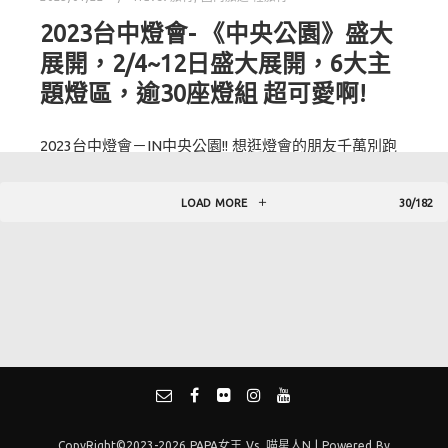
2023台中燈會- 《中央公園》盛大
展開，2/4~12日盛大展開，6大主
題燈區，逾30座燈組 超可愛啊!
2023台中燈會－IN中央公園!! 想逛燈會的朋友千萬別跑
錯地點喔，往年台中-燈會都是設置在台中文心森林公園
這回換到中央公園（台中中央公園真的很大）如果隨意
LOAD MORE
30/182
放置絕對會走到腿痠，2023-燈會活動場地／主燈秀/燈
區地圖/小提燈/停車資訊 …通通幫大家整理好囉！ 2023
台中燈會 IN 中央…
Read more
CopyRight©2023-2026 PAPA女王 Vs. 喵星人N | Powered By