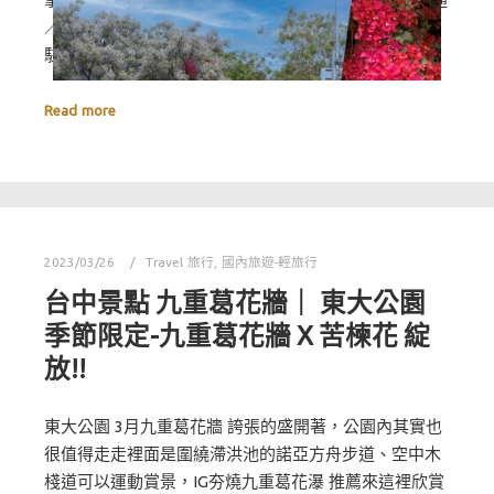
／館內品牌一次曝光，北館 4.27 開張 更多美食品牌進
駐 登…
Read more
2023/03/26
Travel 旅行
,
國內旅遊-輕旅行
台中景點 九重葛花牆｜ 東大公園
季節限定-九重葛花牆 X 苦楝花 綻
放!!
東大公園 3月九重葛花牆 誇張的盛開著，公園內其實也
很值得走走裡面是圍繞滯洪池的諾亞方舟步道、空中木
棧道可以運動賞景，IG夯燒九重葛花瀑 推薦來這裡欣賞