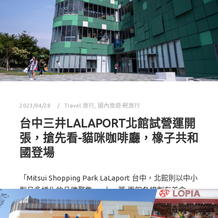
2023/04/28
Travel 旅行
,
國內旅遊-輕旅行
台中三井LALAPORT北館試營運開
張，搶先看-貓咪咖啡廳，橡子共和
國登場
「Mitsui Shopping Park LaLaport 台中，北館則以中小
型且多樣化的品牌聚集 ， 上一篇 兩館各規劃有美食
街，南館以異國美食為主，北館則以日系料理為主 。不
過PA認真看完餐廳名單…沒有發現素食或蔬食餐廳進