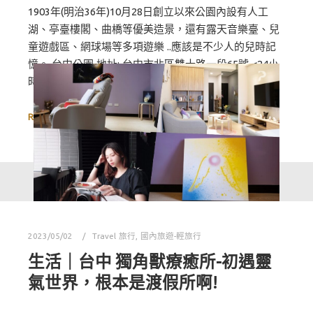
1903年(明治36年)10月28日創立以來公園內設有人工
湖、亭臺樓閣、曲橋等優美造景，還有露天音樂臺、兒
童遊戲區、網球場等多項遊樂 ..應該是不少人的兒時記
憶。 台中公園 地址: 台中市北區雙十路一段65號 <24小
時…
Read more
2023/05/02
Travel 旅行
,
國內旅遊-輕旅行
生活｜台中 獨角獸療癒所-初遇靈
氣世界，根本是渡假所啊!