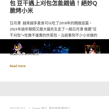
包 豆干遇上刈包怎能錯過！絕妙Q
脆烤小米
日月潭 越來越多素食可以吃了2018年的開啟這篇，
2023年過年期間又跟大貓先生走了一趟日月潭 推薦”豆
干刈包”+吃做不復賣的炸菜包，沿途看到不少小米做的
甜點(甜甜圈)之外烤杏鮑菇通通出爐，本篇延續舊文的
更新版喔! 湖光山色美景..隨便找個地方發發呆看著隨風
飄動的水浪與陽光…
Read more
2023/01/22
Travel 旅行
,
國內旅遊-輕旅行